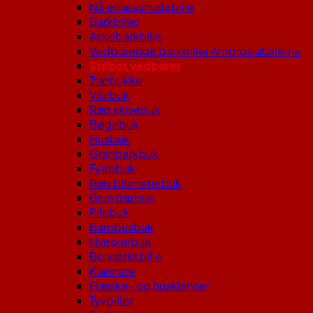
Nåletræssnudebille
Barkbiller
Askebarkbille
Vedborende barkbiller Ambrosiabillerne
Stribet vedborer
Træbukke
Violbuk
Rød skivebuk
Bøgebuk
Husbuk
Granbarkbuk
Fyrrebuk
Rød blomsterbuk
Brun træbuk
Pilebuk
Bambusbuk
Hvepsebuk
Bolværksbille
Klannere
Flæske- og husklanner
Tyvbiller