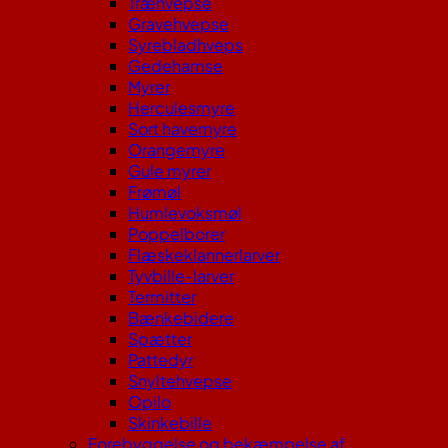
Træhvepse
Gravehvepse
Syrebladhveps
Gedehamse
Myrer
Herculesmyre
Sort havemyre
Orangemyre
Gule myrer
Frømøl
Humlevoksmøl
Poppelborer
Flæskeklannerlarver
Tyvbille-larver
Termitter
Bænkebidere
Spætter
Pattedyr
Snyltehvepse
Opilo
Skinkebille
Forebyggelse og bekæmpelse af