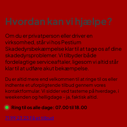
Hvordan kan vi hjælpe?
Om du er privatperson eller driver en
virksomhed, står vi hos Pestium
Skadedyrsbekæmpelse klar til at tage os af dine
skadedyrsproblemer. Vi tilbyder både
fordelagtige serviceaftaler, ligesom vi altid står
klar til at udføre akut bekæmpelse.
Du er altid mere end velkommen til at ringe til os eller
indhente et uforpligtende tilbud gennem vores
kontaktformular. Vi sidder ved tasterne på hverdage, i
weekenden og helligdage - ja, faktisk altid.
Ring til os alle dage: 07.00 til 18.00
71 99 23 23
Få et tilbud