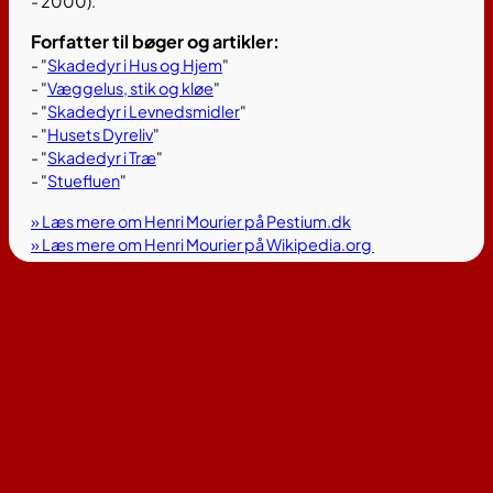
- 2000).
Forfatter til bøger og artikler:
- "
Skadedyr i Hus og Hjem
"
- "
Væggelus, stik og kløe
"
- "
Skadedyr i Levnedsmidler
"
- "
Husets Dyreliv
"
- "
Skadedyr i Træ
"
- "
Stuefluen
"
» Læs mere om Henri Mourier på Pestium.dk
» Læs mere om Henri Mourier på Wikipedia.org