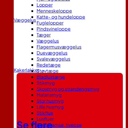
Lopper
Menneskeloppe
Katte- og hundeloppe
Væggelus
Fuglelopper
Pindsvineloppe
Tæger
Væggelus
Flagermusvæggelus
Duevæggelus
Svalevæggelus
Redetæge
Kakerlakker
Støvtæge
Bladlustæge
Stikmyg
Skovmyg og strandengsmyg
Malariamyg
Stor husmyg
Lille husmyg
Stikflue
Lusfluer
Se flere
Gedehamse, hvepse