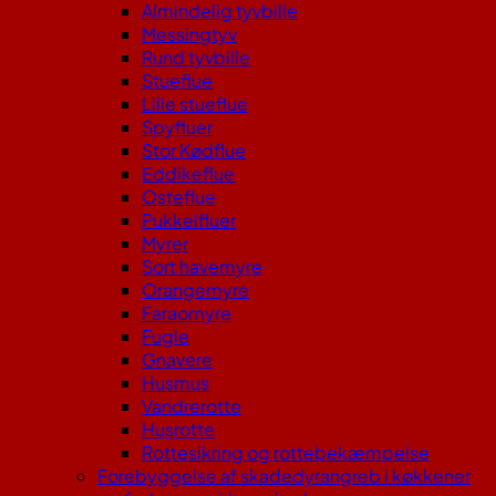
Almindelig tyvbille
Messingtyv
Rund tyvbille
Stueflue
Lille stueflue
Spyfluer
Stor Kødflue
Eddikeflue
Osteflue
Pukkelfluer
Myrer
Sort havemyre
Orangemyre
Faraomyre
Fugle
Gnavere
Husmus
Vandrerotte
Husrotte
Rottesikring og rottebekæmpelse
Forebyggelse af skadedyrangreb i køkkener