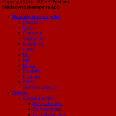
Copyright 2013 - 2026 ©
Pestium
Skadedyrsbekæmpelse ApS
Skadedyrsbekæmpelse
Hvepse
Myrer
Skægkræ
Væggelus
Kakerlakker
Rotter
Mus
Møl
Måger
Borebiller
Klannere
Sølvfisk
Se flere skadedyr
Erhverv
Bolig & ejendom
Boligselskaber
Ejerforeninger
Kontorbygninger