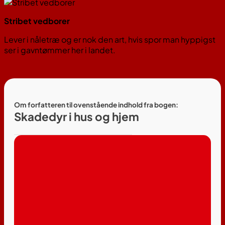
Stribet vedborer
Lever i nåletræ og er nok den art, hvis spor man hyppigst
ser i gavntømmer her i landet.
Om forfatteren til ovenstående indhold fra bogen:
Skadedyr i hus og hjem