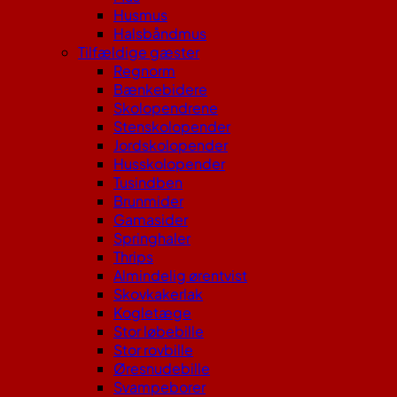
Husmus
Halsbåndmus
Tilfældige gæster
Regnorm
Bænkebidere
Skolopendrene
Stenskolopender
Jordskolopender
Husskolopender
Tusindben
Brunmider
Gamasider
Springhaler
Thrips
Almindelig ørentvist
Skovkakerlak
Kogletæge
Stor løbebille
Stor rovbille
Øresnudebille
Svampeborer