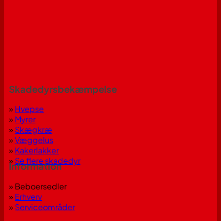
Skadedyrsbekæmpelse
»
Hvepse
»
Myrer
»
Skægkræ
»
Væggelus
»
Kakerlakker
»
Se flere skadedyr
Information
» Beboersedler
»
Erhverv
»
Serviceområder