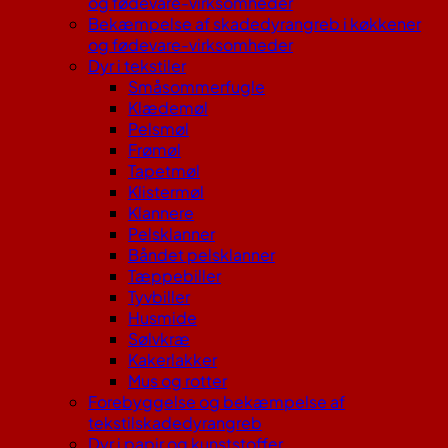
og fødevare-virksomheder
Bekæmpelse af skadedyrangreb i køkkener
og fødevare-virksomheder
Dyr i tekstiler
Småsommerfugle
Klædemøl
Pelsmøl
Frømøl
Tapetmøl
Klistermøl
Klannere
Pelsklanner
Båndet pelsklanner
Tæppebiller
Tyvbiller
Husmide
Sølvkræ
Kakerlakker
Mus og rotter
Forebyggelse og bekæmpelse af
tekstilskadedyrangreb
Dyr i papir og kunststoffer