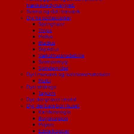
træskadedyrsangreb
Svamp og råd i træværk
Dyr fra potteplanter
Springhaler
Thrips
Mellus
Bladlus
Skjoldlus
Væksthussnudebille
Svampemyg
Spindemider
Dyr i murværk og isolationsmaterialer
Murbi
Dyr i stråtage
Tagorm
Dyr, der gnaver i metal
Dyr, der bare bor i huset
Kældersnegle
Bogskorpion
Mejere
Edderkopper