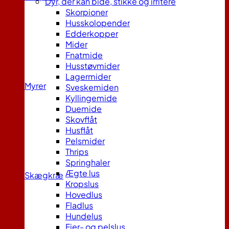
Dyr, der kan bide, stikke og irritere
Skorpioner
Husskolopender
Edderkopper
Mider
Fnatmide
Husstøvmider
Lagermider
Myrer
Sveskemiden
Kyllingemide
Duemide
Skovflåt
Husflåt
Pelsmider
Thrips
Springhaler
Ægte lus
Skægkræ
Kropslus
Hovedlus
Fladlus
Hundelus
Fjer- og pelslus