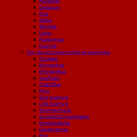
Mursejler
Gråspurv
Due
Allike
Tårnfalk
Ugler
Flagermus
Husmår
Dyr, der kommer ind for at overvintre
Guldøje
Klyngeflue
Efterårsflue
Julefluen
Græsflue
Myg
Stor husmyg
Lille husmyg
Sommerfugle
Syvplettet mariehøne
Kornbladbille
Gedehamse
Mus