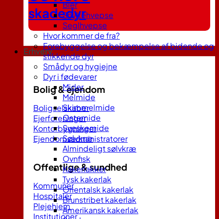
Bier
skadedyr
Snyltehvepse
Seglhvepse
Hvor kommer de fra?
Forebyggelse og bekæmpelse af bidende og
Erhverv
stikkende dyr
Smådyr og hygiejne
Dyr i fødevarer
Mider
Bolig & ejendom
Melmide
Skimmelmide
Boligselskaber
Ostemide
Ejerforeninger
Sveskemide
Kontorbygninger
Sølvkræ
Ejendomsadministratorer
Almindeligt sølvkræ
Ovnfisk
Offentlige & sundhed
Kakerlakker
Tysk kakerlak
Kommuner
Orientalsk kakerlak
Hospitaler
Brunstribet kakerlak
Plejehjem
Amerikansk kakerlak
Institutioner