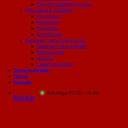
Ejendomsadministratorer
Offentlige & sundhed
Kommuner
Hospitaler
Plejehjem
Institutioner
Fødevarer, service & industri
Fødevarevirksomheder
Restauranter
Hoteller
Lager og logistik
Serviceområder
Om os
Kontakt
Alle dage 07.00 - 18.00
Skriv til os
Ring til os