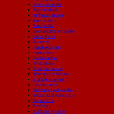
Kornsnudebille
Rissnudebille
Kaffebønnebille
Bønnebiller
Bønnebille
Jordnøddebønnebille
Tørfrugtbille
Klannere
Flæskeklanner
Husklanner
Hudeklanner
Khabrabille
Smal frøklanner
Amerikansk klanner
Brun pelsklanner
Larveklanner
Rødbenet kobrabille
Rødbrystet kobrabille
Skinkebille
Tyvbiller
Australsk tyvbille