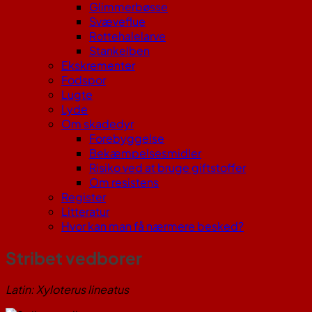
Glimmerbøsse
Svæveflue
Rottehalelarve
Stankelben
Ekskrementer
Fodspor
Lugte
Lyde
Om skadedyr
Forebyggelse
Bekæmpelsesmidler
Risiko ved at bruge giftstoffer
Om resistens
Register
Litteratur
Hvor kan man få nærmere besked?
Stribet vedborer
Latin: Xyloterus lineatus