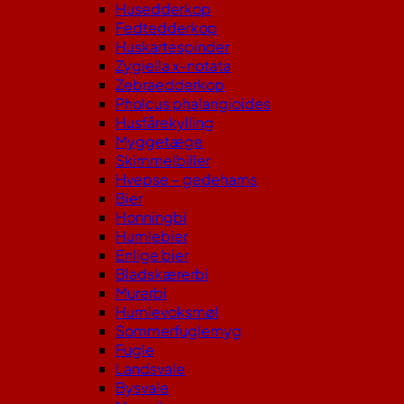
Husedderkop
Fedtedderkop
Huskartespinder
Zygiella x-notata
Zebraedderkop
Pholcus phalangioides
Husfårekylling
Myggetæge
Skimmelbiller
Hvepse – gedehams
Bier
Honningbi
Humlebier
Enlige bier
Bladskærerbi
Murerbi
Humlevoksmøl
Sommerfuglemyg
Fugle
Landsvale
Bysvale