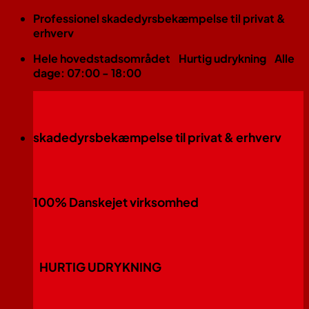
Fortsæt
Professionel skadedyrsbekæmpelse til privat &
til
erhverv
indhold
Hele hovedstadsområdet
Hurtig udrykning
Alle
dage: 07:00 - 18:00
skadedyrsbekæmpelse til privat & erhverv
100% Danskejet virksomhed
HURTIG UDRYKNING