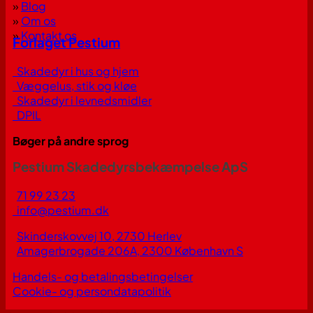
»
Blog
»
Om os
»
Kontakt os
Forlaget Pestium
Skadedyr i hus og hjem
Væggelus, stik og kløe
Skadedyr i levnedsmidler
DPIL
Bøger på andre sprog
Pestium Skadedyrsbekæmpelse ApS
71 99 23 23
info@pestium.dk
Skinderskovvej 10, 2730 Herlev
Amagerbrogade 206A, 2300 København S
Handels- og betalingsbetingelser
Cookie- og persondatapolitik