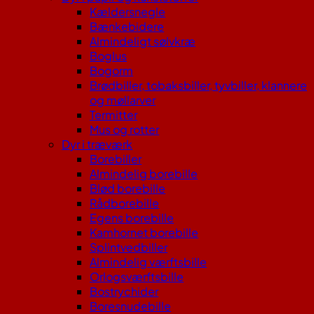
Kældersnegle
Bænkebidere
Almindeligt sølvkræ
Boglus
Bogorm
Brødbiller, tobaksbiller, tyvbiller, klannere
og møllarver
Termitter
Mus og rotter
Dyr i træværk
Borebiller
Almindelig borebille
Blød borebille
Rådborebille
Egens borebille
Kamhornet borebille
Splintvedbiller
Almindelig værftsbille
Orlogsværftsbille
Bostrychider
Boresnudebille