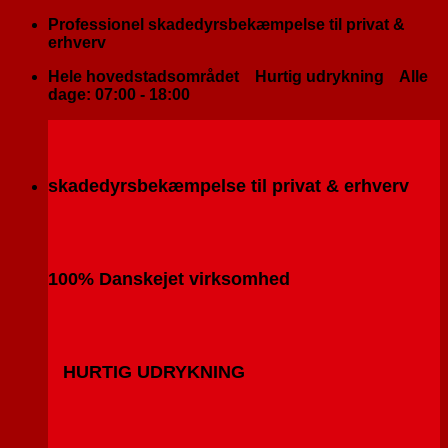
Fortsæt
Professionel skadedyrsbekæmpelse til privat &
til
erhverv
indhold
Hele hovedstadsområdet
Hurtig udrykning
Alle
dage: 07:00 - 18:00
skadedyrsbekæmpelse til privat & erhverv
100% Danskejet virksomhed
HURTIG UDRYKNING