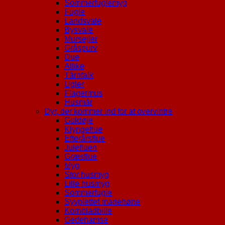
Sommerfuglemyg
Fugle
Landsvale
Bysvale
Mursejler
Gråspurv
Due
Allike
Tårnfalk
Ugler
Flagermus
Husmår
Dyr, der kommer ind for at overvintre
Guldøje
Klyngeflue
Efterårsflue
Julefluen
Græsflue
Myg
Stor husmyg
Lille husmyg
Sommerfugle
Syvplettet mariehøne
Kornbladbille
Gedehamse