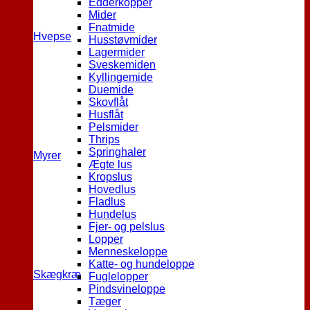
Edderkopper
Mider
Fnatmide
Hvepse
Husstøvmider
Lagermider
Sveskemiden
Kyllingemide
Duemide
Skovflåt
Husflåt
Pelsmider
Thrips
Springhaler
Myrer
Ægte lus
Kropslus
Hovedlus
Fladlus
Hundelus
Fjer- og pelslus
Lopper
Menneskeloppe
Katte- og hundeloppe
Skægkræ
Fuglelopper
Pindsvineloppe
Tæger