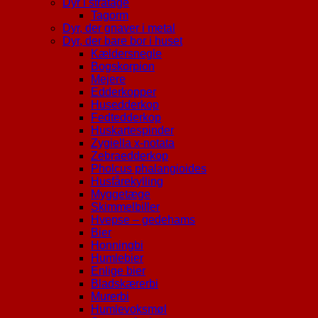
Dyr i stråtage
Tagorm
Dyr, der gnaver i metal
Dyr, der bare bor i huset
Kældersnegle
Bogskorpion
Mejere
Edderkopper
Husedderkop
Fedtedderkop
Huskartespinder
Zygiella x-notata
Zebraedderkop
Pholcus phalangioides
Husfårekylling
Myggetæge
Skimmelbiller
Hvepse – gedehams
Bier
Honningbi
Humlebier
Enlige bier
Bladskærerbi
Murerbi
Humlevoksmøl