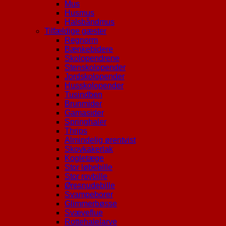
Mus
Husmus
Halsbåndmus
Tilfældige gæster
Regnorm
Bænkebidere
Skolopendrene
Stenskolopender
Jordskolopender
Husskolopender
Tusindben
Brunmider
Gamasider
Springhaler
Thrips
Almindelig ørentvist
Skovkakerlak
Kogletæge
Stor løbebille
Stor rovbille
Øresnudebille
Svampeborer
Glimmerbøsse
Svæveflue
Rottehalelarve