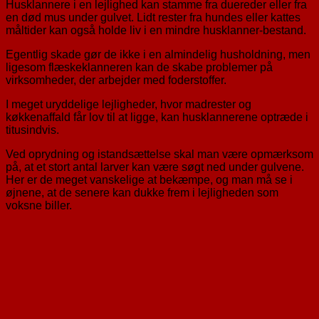
Husklannere i en lejlighed kan stamme fra duereder eller fra
en død mus under gulvet. Lidt rester fra hundes eller kattes
måltider kan også holde liv i en mindre husklanner-bestand.
Egentlig skade gør de ikke i en almindelig husholdning, men
ligesom flæskeklanneren kan de skabe problemer på
virksomheder, der arbejder med foderstoffer.
I meget uryddelige lejligheder, hvor madrester og
køkkenaffald får lov til at ligge, kan husklannerene optræde i
titusindvis.
Ved oprydning og istandsættelse skal man være opmærksom
på, at et stort antal larver kan være søgt ned under gulvene.
Her er de meget vanskelige at bekæmpe, og man må se i
øjnene, at de senere kan dukke frem i lejligheden som
voksne biller.