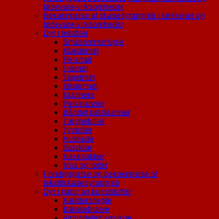
fødevare-virksomheder
Bekæmpelse af skadedyrangreb i køkkener og
fødevare-virksomheder
Dyr i tekstiler
Småsommerfugle
Klædemøl
Pelsmøl
Frømøl
Tapetmøl
Klistermøl
Klannere
Pelsklanner
Båndet pelsklanner
Tæppebiller
Tyvbiller
Husmide
Sølvkræ
Kakerlakker
Mus og rotter
Forebyggelse og bekæmpelse af
tekstilskadedyrangreb
Dyr i papir og kunststoffer
Kældersnegle
Bænkebidere
Almindeligt sølvkræ