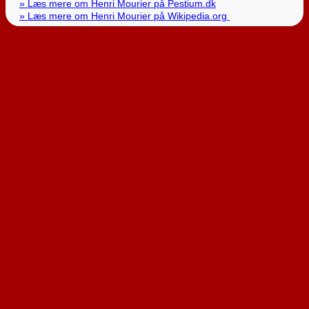
» Læs mere om Henri Mourier på Pestium.dk
» Læs mere om Henri Mourier på Wikipedia.org