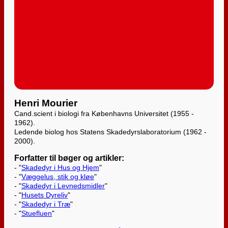
Henri Mourier
Cand.scient i biologi fra Københavns Universitet (1955 -
1962).
Ledende biolog hos Statens Skadedyrslaboratorium (1962 -
2000).
Forfatter til bøger og artikler:
- "
Skadedyr i Hus og Hjem
"
- "
Væggelus, stik og kløe
"
- "
Skadedyr i Levnedsmidler
"
- "
Husets Dyreliv
"
- "
Skadedyr i Træ
"
- "
Stuefluen
"