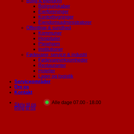
Bolig & ejendom
Boligselskaber
Ejerforeninger
Kontorbygninger
Ejendomsadministratorer
Offentlige & sundhed
Kommuner
Hospitaler
Plejehjem
Institutioner
Fødevarer, service & industri
Fødevarevirksomheder
Restauranter
Hoteller
Lager og logistik
Serviceområder
Om os
Kontakt
Alle dage 07.00 - 18.00
Skriv til os
Ring til os