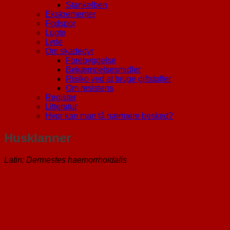
Stankelben
Ekskrementer
Fodspor
Lugte
Lyde
Om skadedyr
Forebyggelse
Bekæmpelsesmidler
Risiko ved at bruge giftstoffer
Om resistens
Register
Litteratur
Hvor kan man få nærmere besked?
Husklanner
Latin: Dermestes haemorrhoidalis