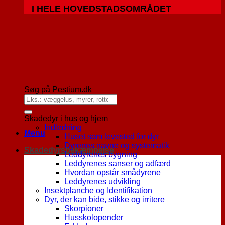
I HELE HOVEDSTADSOMRÅDET
Søg på Pestium.dk
Skadedyr i hus og hjem
Indledning
Menu
Huset som levested for dyr
Dyrenes navne og systematik
Skadedyrsbekæmpelse
Leddyrenes bygning
Leddyrenes sanser og adfærd
Hvordan opstår smådyrene
Leddyrenes udvikling
Insektplanche og Identifikation
Dyr, der kan bide, stikke og irritere
Skorpioner
Husskolopender