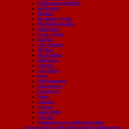
Rødbrystet kobrabille
Skinkebille
Tyvbiller
Australsk tyvbille
Almindelig tyvbille
Messingtyv
Rund tyvbille
Stueflue
Lille stueflue
Spyfluer
Stor Kødflue
Eddikeflue
Osteflue
Pukkelfluer
Myrer
Sort havemyre
Orangemyre
Faraomyre
Fugle
Gnavere
Husmus
Vandrerotte
Husrotte
Rottesikring og rottebekæmpelse
Forebyggelse af skadedyrangreb i køkkener og