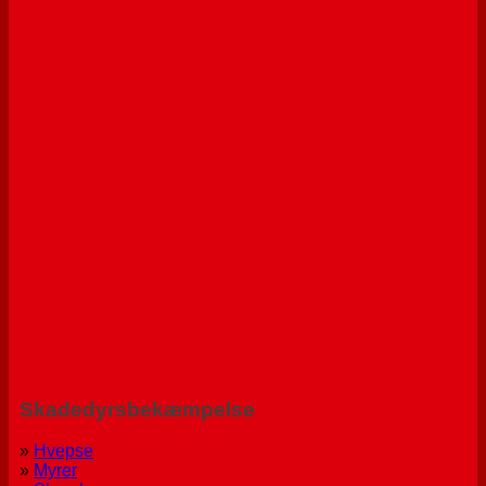
Skadedyrsbekæmpelse
»
Hvepse
»
Myrer