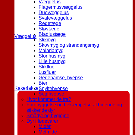
Væggelus
Flagermusvæggelus
Duevæggelus
Svalevæggelus
Redetæge
Støvtæge
Bladlustæge
Væggelus
Stikmyg
Skovmyg og strandengsmyg
Malariamyg
Stor husmyg
Lille husmyg
Stikflue
Lusfluer
Gedehamse, hvepse
Bier
Kakerlakker
Snyltehvepse
Seglhvepse
Hvor kommer de fra?
Forebyggelse og bekæmpelse af bidende og
stikkende dyr
Smådyr og hygiejne
Dyr i fødevarer
Mider
Melmide