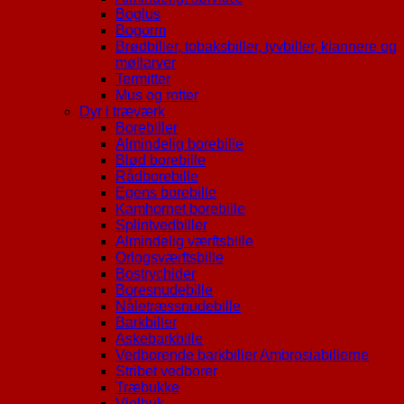
Boglus
Bogorm
Brødbiller, tobaksbiller, tyvbiller, klannere og
møllarver
Termitter
Mus og rotter
Dyr i træværk
Borebiller
Almindelig borebille
Blød borebille
Rådborebille
Egens borebille
Kamhornet borebille
Splintvedbiller
Almindelig værftsbille
Orlogsværftsbille
Bostrychider
Boresnudebille
Nåletræssnudebille
Barkbiller
Askebarkbille
Vedborende barkbiller Ambrosiabillerne
Stribet vedborer
Træbukke
Violbuk