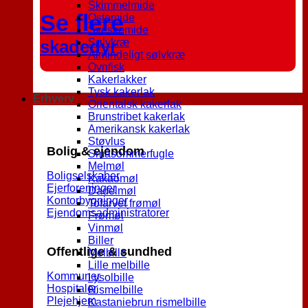
Skimmelmide
Se flere
Ostemide
Sveskemide
skadedyr
Sølvkræ
Almindeligt sølvkræ
Ovnfisk
Kakerlakker
Tysk kakerlak
Erhverv
Orientalsk kakerlak
Brunstribet kakerlak
Amerikansk kakerlak
Støvlus
Bolig & ejendom
Småsommerfugle
Melmøl
Boligselskaber
Kakaomøl
Ejerforeninger
Dadelmøl
Kontorbygninger
Tofarvet frømøl
Ejendomsadministratorer
Frømøl
Vinmøl
Biller
Offentlige & sundhed
Melbille
Lille melbille
Kommuner
Lysolbille
Hospitaler
Rismelbille
Plejehjem
Kastaniebrun rismelbille