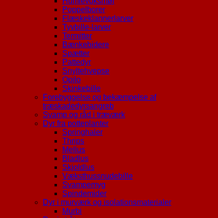
Humlevoksmøl
Poppelborer
Flæskeklannerlarver
Tyvbille-larver
Termitter
Bænkebidere
Spætter
Pattedyr
Snyltehvepse
Opilo
Skinkebille
Forebyggelse og bekæmpelse af
træskadedyrsangreb
Svamp og råd i træværk
Dyr fra potteplanter
Springhaler
Thrips
Mellus
Bladlus
Skjoldlus
Væksthussnudebille
Svampemyg
Spindemider
Dyr i murværk og isolationsmaterialer
Murbi