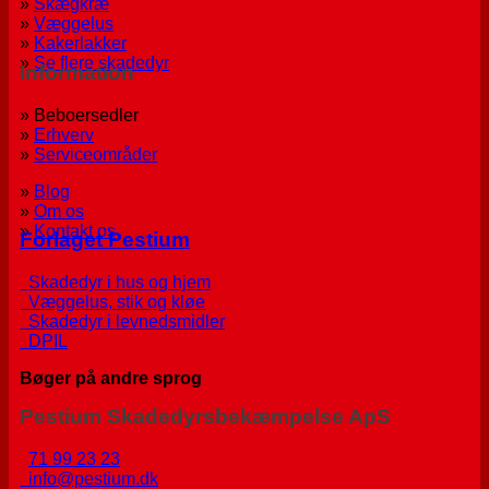
»
Skægkræ
»
Væggelus
»
Kakerlakker
»
Se flere skadedyr
Information
» Beboersedler
»
Erhverv
»
Serviceområder
»
Blog
»
Om os
»
Kontakt os
Forlaget Pestium
Skadedyr i hus og hjem
Væggelus, stik og kløe
Skadedyr i levnedsmidler
DPIL
Bøger på andre sprog
Pestium Skadedyrsbekæmpelse ApS
71 99 23 23
info@pestium.dk