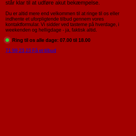
står klar til at udføre akut bekæmpelse.
Du er altid mere end velkommen til at ringe til os eller
indhente et uforpligtende tilbud gennem vores
kontaktformular. Vi sidder ved tasterne på hverdage, i
weekenden og helligdage - ja, faktisk altid.
Ring til os alle dage: 07.00 til 18.00
71 99 23 23
Få et tilbud