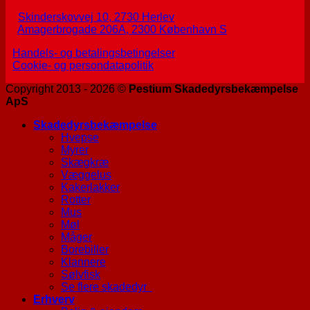
Skinderskovvej 10, 2730 Herlev
Amagerbrogade 206A, 2300 København S
Handels- og betalingsbetingelser
Cookie- og persondatapolitik
Copyright 2013 - 2026 ©
Pestium Skadedyrsbekæmpelse
ApS
Skadedyrsbekæmpelse
Hvepse
Myrer
Skægkræ
Væggelus
Kakerlakker
Rotter
Mus
Møl
Måger
Borebiller
Klannere
Sølvfisk
Se flere skadedyr
Erhverv