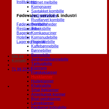
Institutioner
Hornet melbille
Korngnaver
Savtakket kornbille
Fødevarer, service & industri
Jordnøddebille
Rustfarvet kornbille
Fødevarevirksomheder
Brødbille
Restauranter
Tobaksbille
Bagerier
Kornkapuciner
Hoteller
Kornsnudebille
Lager og logistik
Rissnudebille
Kaffebønnebille
Bønnebiller
Bønnebille
Om os
Jordnøddebønnebille
Kontakt
Tørfrugtbille
Klannere
71 99 23 23
Flæskeklanner
Husklanner
Hudeklanner
Khabrabille
Smal frøklanner
Amerikansk klanner
Brun pelsklanner
Larveklanner
Rødbenet kobrabille