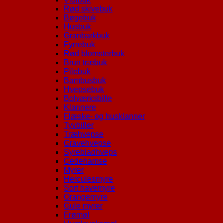
Rød skivebuk
Bøgebuk
Husbuk
Granbarkbuk
Fyrrebuk
Rød blomsterbuk
Brun træbuk
Pilebuk
Bambusbuk
Hvepsebuk
Bolværksbille
Klannere
Flæske- og husklanner
Tyvbiller
Træhvepse
Gravehvepse
Syrebladhveps
Gedehamse
Myrer
Herculesmyre
Sort havemyre
Orangemyre
Gule myrer
Frømøl