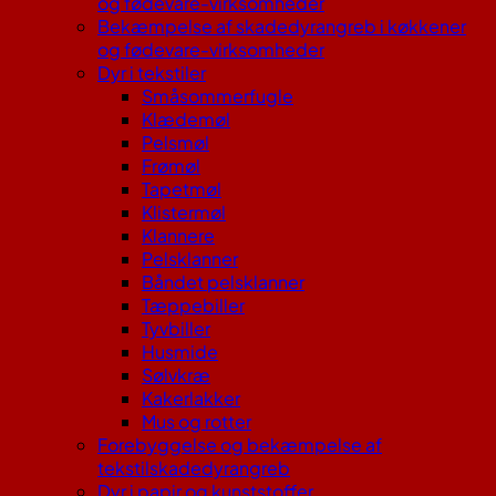
og fødevare-virksomheder
Bekæmpelse af skadedyrangreb i køkkener
og fødevare-virksomheder
Dyr i tekstiler
Småsommerfugle
Klædemøl
Pelsmøl
Frømøl
Tapetmøl
Klistermøl
Klannere
Pelsklanner
Båndet pelsklanner
Tæppebiller
Tyvbiller
Husmide
Sølvkræ
Kakerlakker
Mus og rotter
Forebyggelse og bekæmpelse af
tekstilskadedyrangreb
Dyr i papir og kunststoffer