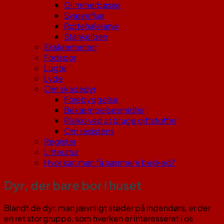
Glimmerbøsse
Svæveflue
Rottehalelarve
Stankelben
Ekskrementer
Fodspor
Lugte
Lyde
Om skadedyr
Forebyggelse
Bekæmpelsesmidler
Risiko ved at bruge giftstoffer
Om resistens
Register
Litteratur
Hvor kan man få nærmere besked?
Dyr, der bare bor i huset
Blandt de dyr, man jævnligt støder på indendørs, er der
en ret stor gruppe, som hverken er interesseret i os