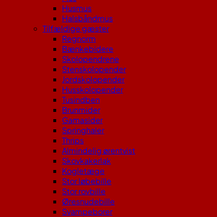
Husmus
Halsbåndmus
Tilfældige gæster
Regnorm
Bænkebidere
Skolopendrene
Stenskolopender
Jordskolopender
Husskolopender
Tusindben
Brunmider
Gamasider
Springhaler
Thrips
Almindelig ørentvist
Skovkakerlak
Kogletæge
Stor løbebille
Stor rovbille
Øresnudebille
Svampeborer