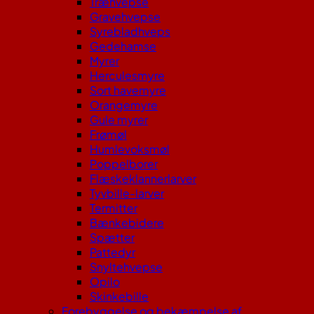
Træhvepse
Gravehvepse
Syrebladhveps
Gedehamse
Myrer
Herculesmyre
Sort havemyre
Orangemyre
Gule myrer
Frømøl
Humlevoksmøl
Poppelborer
Flæskeklannerlarver
Tyvbille-larver
Termitter
Bænkebidere
Spætter
Pattedyr
Snyltehvepse
Opilo
Skinkebille
Forebyggelse og bekæmpelse af