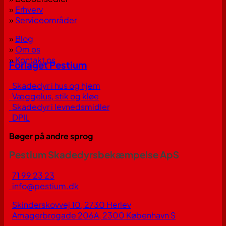
»
Erhverv
»
Serviceområder
»
Blog
»
Om os
»
Kontakt os
Forlaget Pestium
Skadedyr i hus og hjem
Væggelus, stik og kløe
Skadedyr i levnedsmidler
DPIL
Bøger på andre sprog
Pestium Skadedyrsbekæmpelse ApS
71 99 23 23
info@pestium.dk
Skinderskovvej 10, 2730 Herlev
Amagerbrogade 206A, 2300 København S