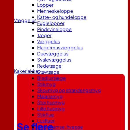
Lopper
Menneskeloppe
Katte- og hundeloppe
Væggelus
Fuglelopper
Pindsvineloppe
Tæger
Væggelus
Flagermusvæggelus
Duevæggelus
Svalevæggelus
Redetæge
Kakerlakker
Støvtæge
Bladlustæge
Stikmyg
Skovmyg og strandengsmyg
Malariamyg
Stor husmyg
Lille husmyg
Stikflue
Lusfluer
Se flere
Gedehamse, hvepse