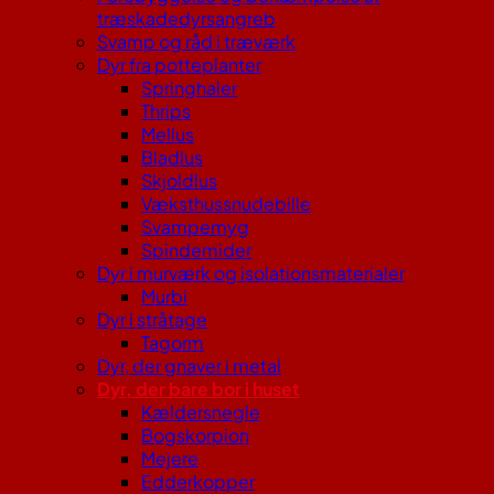
træskadedyrsangreb
Svamp og råd i træværk
Dyr fra potteplanter
Springhaler
Thrips
Mellus
Bladlus
Skjoldlus
Væksthussnudebille
Svampemyg
Spindemider
Dyr i murværk og isolationsmaterialer
Murbi
Dyr i stråtage
Tagorm
Dyr, der gnaver i metal
Dyr, der bare bor i huset
Kældersnegle
Bogskorpion
Mejere
Edderkopper