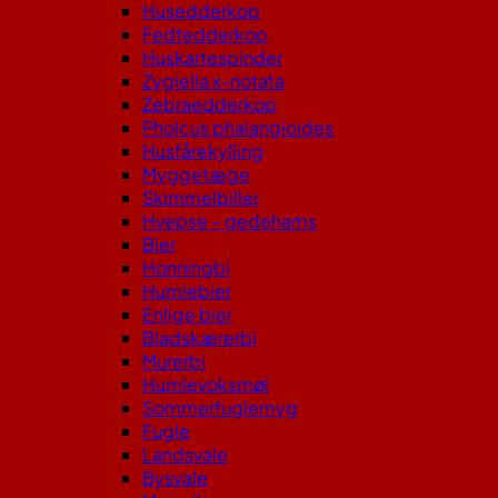
Husedderkop
Fedtedderkop
Huskartespinder
Zygiella x-notata
Zebraedderkop
Pholcus phalangioides
Husfårekylling
Myggetæge
Skimmelbiller
Hvepse – gedehams
Bier
Honningbi
Humlebier
Enlige bier
Bladskærerbi
Murerbi
Humlevoksmøl
Sommerfuglemyg
Fugle
Landsvale
Bysvale