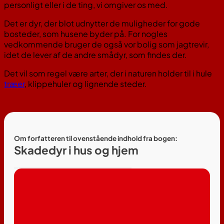
personligt eller i de ting, vi omgiver os med.
Det er dyr, der blot udnytter de muligheder for gode
bosteder, som husene byder på. For nogles
vedkommende bruger de også vor bolig som jagtrevir,
idet de lever af de andre smådyr, som findes der.
Det vil som regel være arter, der i naturen holder til i hule
træer
, klippehuler og lignende steder.
Om forfatteren til ovenstående indhold fra bogen:
Skadedyr i hus og hjem