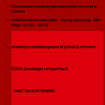
Fortsæt
Professionel skadedyrsbekæmpelse til privat &
til
erhverv
indhold
Hele hovedstadsområdet
Hurtig udrykning
Alle
dage: 07:00 - 18:00
skadedyrsbekæmpelse til privat & erhverv
100% Danskejet virksomhed
HURTIG UDRYKNING