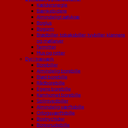
Kældersnegle
Bænkebidere
Almindeligt sølvkræ
Boglus
Bogorm
Brødbiller, tobaksbiller, tyvbiller, klannere
og møllarver
Termitter
Mus og rotter
Dyr i træværk
Borebiller
Almindelig borebille
Blød borebille
Rådborebille
Egens borebille
Kamhornet borebille
Splintvedbiller
Almindelig værftsbille
Orlogsværftsbille
Bostrychider
Boresnudebille