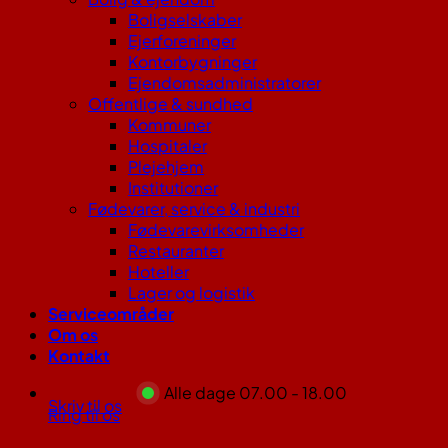
Boligselskaber
Ejerforeninger
Kontorbygninger
Ejendomsadministratorer
Offentlige & sundhed
Kommuner
Hospitaler
Plejehjem
Institutioner
Fødevarer, service & industri
Fødevarevirksomheder
Restauranter
Hoteller
Lager og logistik
Serviceområder
Om os
Kontakt
Alle dage 07.00 - 18.00
Skriv til os
Ring til os