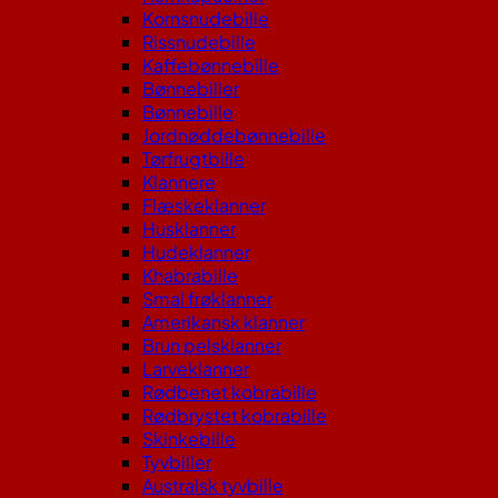
Kornsnudebille
Rissnudebille
Kaffebønnebille
Bønnebiller
Bønnebille
Jordnøddebønnebille
Tørfrugtbille
Klannere
Flæskeklanner
Husklanner
Hudeklanner
Khabrabille
Smal frøklanner
Amerikansk klanner
Brun pelsklanner
Larveklanner
Rødbenet kobrabille
Rødbrystet kobrabille
Skinkebille
Tyvbiller
Australsk tyvbille