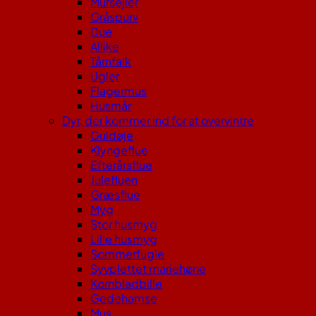
Mursejler
Gråspurv
Due
Allike
Tårnfalk
Ugler
Flagermus
Husmår
Dyr, der kommer ind for at overvintre
Guldøje
Klyngeflue
Efterårsflue
Julefluen
Græsflue
Myg
Stor husmyg
Lille husmyg
Sommerfugle
Syvplettet mariehøne
Kornbladbille
Gedehamse
Mus