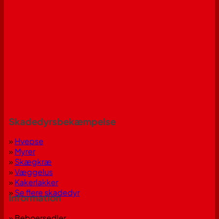
Skadedyrsbekæmpelse
»
Hvepse
»
Myrer
»
Skægkræ
»
Væggelus
»
Kakerlakker
»
Se flere skadedyr
Information
» Beboersedler