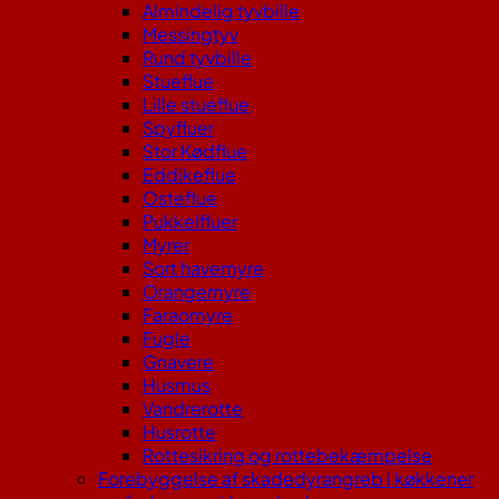
Almindelig tyvbille
Messingtyv
Rund tyvbille
Stueflue
Lille stueflue
Spyfluer
Stor Kødflue
Eddikeflue
Osteflue
Pukkelfluer
Myrer
Sort havemyre
Orangemyre
Faraomyre
Fugle
Gnavere
Husmus
Vandrerotte
Husrotte
Rottesikring og rottebekæmpelse
Forebyggelse af skadedyrangreb i køkkener