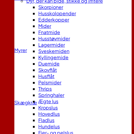
Dyr, der kan bide, stikke og irritere
Skorpioner
Husskolopender
Edderkopper
Mider
Fnatmide
Husstøvmider
Lagermider
Myrer
Sveskemiden
Kyllingemide
Duemide
Skovflåt
Husflåt
Pelsmider
Thrips
Springhaler
Ægte lus
Skægkræ
Kropslus
Hovedlus
Fladlus
Hundelus
Fjer- og pelslus