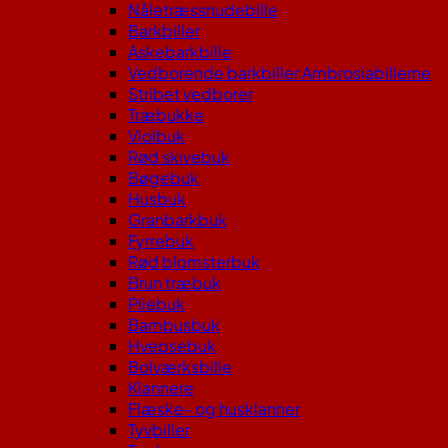
Nåletræssnudebille
Barkbiller
Askebarkbille
Vedborende barkbiller Ambrosiabillerne
Stribet vedborer
Træbukke
Violbuk
Rød skivebuk
Bøgebuk
Husbuk
Granbarkbuk
Fyrrebuk
Rød blomsterbuk
Brun træbuk
Pilebuk
Bambusbuk
Hvepsebuk
Bolværksbille
Klannere
Flæske- og husklanner
Tyvbiller