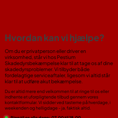
Hvordan kan vi hjælpe?
Om du er privatperson eller driver en
virksomhed, står vi hos Pestium
Skadedyrsbekæmpelse klar til at tage os af dine
skadedyrsproblemer. Vi tilbyder både
fordelagtige serviceaftaler, ligesom vi altid står
klar til at udføre akut bekæmpelse.
Du er altid mere end velkommen til at ringe til os eller
indhente et uforpligtende tilbud gennem vores
kontaktformular. Vi sidder ved tasterne på hverdage, i
weekenden og helligdage - ja, faktisk altid.
Ring til os alle dage: 07.00 til 18.00