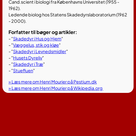
Cand.scient i biologi fra Københavns Universitet (1955 -
1962).
Ledende biolog hos Statens Skadedyrslaboratorium (1962
- 2000).
Forfatter til bøger og artikler:
- "
Skadedyr i Hus og Hjem
"
- "
Væggelus, stik og kløe
"
- "
Skadedyr i Levnedsmidler
"
- "
Husets Dyreliv
"
- "
Skadedyr i Træ
"
- "
Stuefluen
"
» Læs mere om Henri Mourier på Pestium.dk
» Læs mere om Henri Mourier på Wikipedia.org