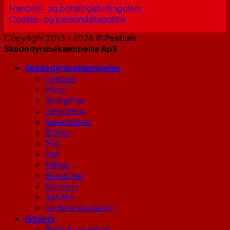
Handels- og betalingsbetingelser
Cookie- og persondatapolitik
Copyright 2013 - 2026 ©
Pestium
Skadedyrsbekæmpelse ApS
Skadedyrsbekæmpelse
Hvepse
Myrer
Skægkræ
Væggelus
Kakerlakker
Rotter
Mus
Møl
Måger
Borebiller
Klannere
Sølvfisk
Se flere skadedyr
Erhverv
Bolig & ejendom