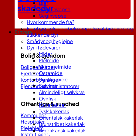
Bier
skadedyr
Snyltehvepse
Seglhvepse
Hvor kommer de fra?
Forebyggelse og bekæmpelse af bidende og
Erhverv
stikkende dyr
Smådyr og hygiejne
Dyr i fødevarer
Mider
Bolig & ejendom
Melmide
Skimmelmide
Boligselskaber
Ostemide
Ejerforeninger
Sveskemide
Kontorbygninger
Sølvkræ
Ejendomsadministratorer
Almindeligt sølvkræ
Ovnfisk
Offentlige & sundhed
Kakerlakker
Tysk kakerlak
Kommuner
Orientalsk kakerlak
Hospitaler
Brunstribet kakerlak
Plejehjem
Amerikansk kakerlak
Institutioner