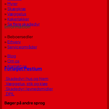
»
Myrer
»
Skægkræ
»
Væggelus
»
Kakerlakker
»
Se flere skadedyr
Information
» Beboersedler
»
Erhverv
»
Serviceområder
»
Blog
»
Om os
»
Kontakt os
Forlaget Pestium
Skadedyr i hus og hjem
Væggelus, stik og kløe
Skadedyr i levnedsmidler
DPIL
Bøger på andre sprog