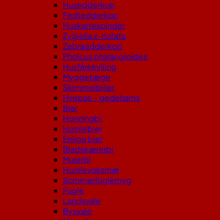
Husedderkop
Fedtedderkop
Huskartespinder
Zygiella x-notata
Zebraedderkop
Pholcus phalangioides
Husfårekylling
Myggetæge
Skimmelbiller
Hvepse – gedehams
Bier
Honningbi
Humlebier
Enlige bier
Bladskærerbi
Murerbi
Humlevoksmøl
Sommerfuglemyg
Fugle
Landsvale
Bysvale