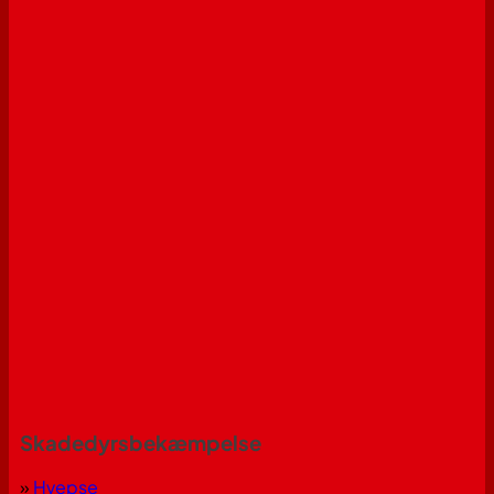
Skadedyrsbekæmpelse
»
Hvepse