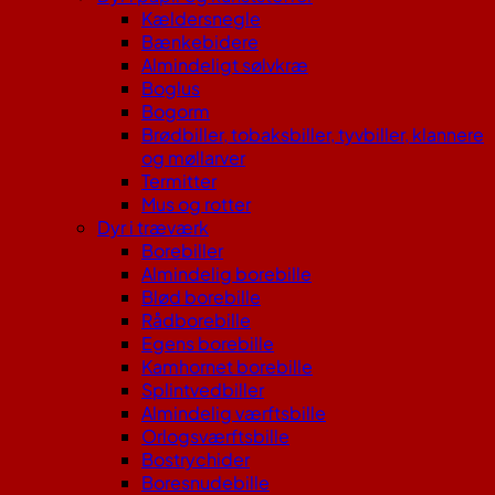
Kældersnegle
Bænkebidere
Almindeligt sølvkræ
Boglus
Bogorm
Brødbiller, tobaksbiller, tyvbiller, klannere
og møllarver
Termitter
Mus og rotter
Dyr i træværk
Borebiller
Almindelig borebille
Blød borebille
Rådborebille
Egens borebille
Kamhornet borebille
Splintvedbiller
Almindelig værftsbille
Orlogsværftsbille
Bostrychider
Boresnudebille