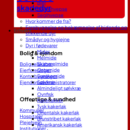
Bier
skadedyr
Snyltehvepse
Seglhvepse
Hvor kommer de fra?
Forebyggelse og bekæmpelse af bidende og
Erhverv
stikkende dyr
Smådyr og hygiejne
Dyr i fødevarer
Mider
Bolig & ejendom
Melmide
Skimmelmide
Boligselskaber
Ostemide
Ejerforeninger
Sveskemide
Kontorbygninger
Sølvkræ
Ejendomsadministratorer
Almindeligt sølvkræ
Ovnfisk
Offentlige & sundhed
Kakerlakker
Tysk kakerlak
Kommuner
Orientalsk kakerlak
Hospitaler
Brunstribet kakerlak
Plejehjem
Amerikansk kakerlak
Institutioner