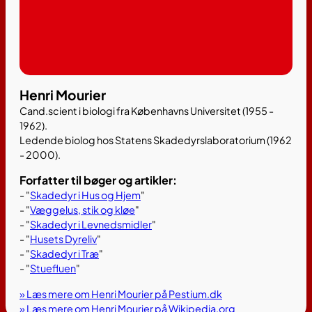
Henri Mourier
Cand.scient i biologi fra Københavns Universitet (1955 -
1962).
Ledende biolog hos Statens Skadedyrslaboratorium (1962
- 2000).
Forfatter til bøger og artikler:
- "
Skadedyr i Hus og Hjem
"
- "
Væggelus, stik og kløe
"
- "
Skadedyr i Levnedsmidler
"
- "
Husets Dyreliv
"
- "
Skadedyr i Træ
"
- "
Stuefluen
"
» Læs mere om Henri Mourier på Pestium.dk
» Læs mere om Henri Mourier på Wikipedia.org