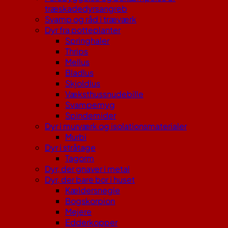
træskadedyrsangreb
Svamp og råd i træværk
Dyr fra potteplanter
Springhaler
Thrips
Mellus
Bladlus
Skjoldlus
Væksthussnudebille
Svampemyg
Spindemider
Dyr i murværk og isolationsmaterialer
Murbi
Dyr i stråtage
Tagorm
Dyr, der gnaver i metal
Dyr, der bare bor i huset
Kældersnegle
Bogskorpion
Mejere
Edderkopper