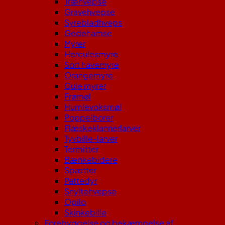
Træhvepse
Gravehvepse
Syrebladhveps
Gedehamse
Myrer
Herculesmyre
Sort havemyre
Orangemyre
Gule myrer
Frømøl
Humlevoksmøl
Poppelborer
Flæskeklannerlarver
Tyvbille-larver
Termitter
Bænkebidere
Spætter
Pattedyr
Snyltehvepse
Opilo
Skinkebille
Forebyggelse og bekæmpelse af