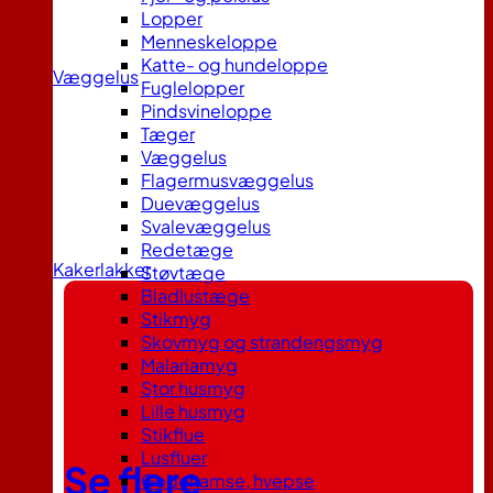
Lopper
Menneskeloppe
Katte- og hundeloppe
Væggelus
Fuglelopper
Pindsvineloppe
Tæger
Væggelus
Flagermusvæggelus
Duevæggelus
Svalevæggelus
Redetæge
Kakerlakker
Støvtæge
Bladlustæge
Stikmyg
Skovmyg og strandengsmyg
Malariamyg
Stor husmyg
Lille husmyg
Stikflue
Lusfluer
Se flere
Gedehamse, hvepse