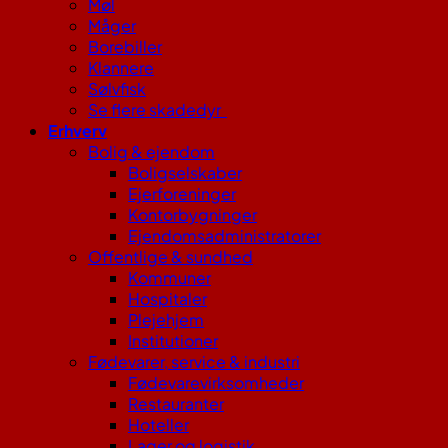
Møl
Måger
Borebiller
Klannere
Sølvfisk
Se flere skadedyr
Erhverv
Bolig & ejendom
Boligselskaber
Ejerforeninger
Kontorbygninger
Ejendomsadministratorer
Offentlige & sundhed
Kommuner
Hospitaler
Plejehjem
Institutioner
Fødevarer, service & industri
Fødevarevirksomheder
Restauranter
Hoteller
Lager og logistik