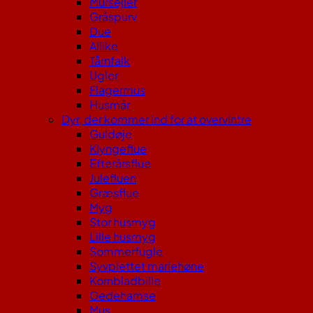
Mursejler
Gråspurv
Due
Allike
Tårnfalk
Ugler
Flagermus
Husmår
Dyr, der kommer ind for at overvintre
Guldøje
Klyngeflue
Efterårsflue
Julefluen
Græsflue
Myg
Stor husmyg
Lille husmyg
Sommerfugle
Syvplettet mariehøne
Kornbladbille
Gedehamse
Mus