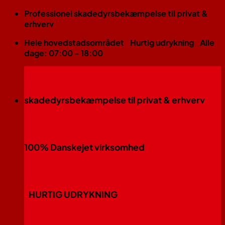
Fortsæt
Professionel skadedyrsbekæmpelse til privat &
til
erhverv
indhold
Hele hovedstadsområdet
Hurtig udrykning
Alle
dage: 07:00 - 18:00
skadedyrsbekæmpelse til privat & erhverv
100% Danskejet virksomhed
HURTIG UDRYKNING