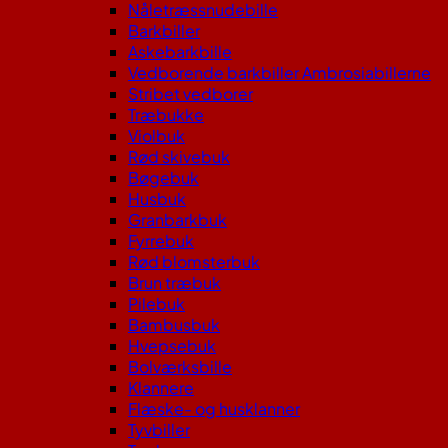
Nåletræssnudebille
Barkbiller
Askebarkbille
Vedborende barkbiller Ambrosiabillerne
Stribet vedborer
Træbukke
Violbuk
Rød skivebuk
Bøgebuk
Husbuk
Granbarkbuk
Fyrrebuk
Rød blomsterbuk
Brun træbuk
Pilebuk
Bambusbuk
Hvepsebuk
Bolværksbille
Klannere
Flæske- og husklanner
Tyvbiller