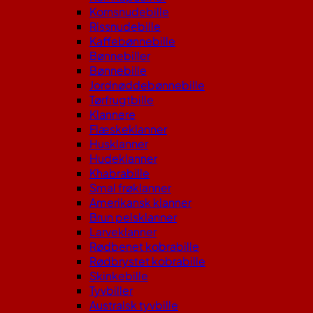
Kornsnudebille
Rissnudebille
Kaffebønnebille
Bønnebiller
Bønnebille
Jordnøddebønnebille
Tørfrugtbille
Klannere
Flæskeklanner
Husklanner
Hudeklanner
Khabrabille
Smal frøklanner
Amerikansk klanner
Brun pelsklanner
Larveklanner
Rødbenet kobrabille
Rødbrystet kobrabille
Skinkebille
Tyvbiller
Australsk tyvbille