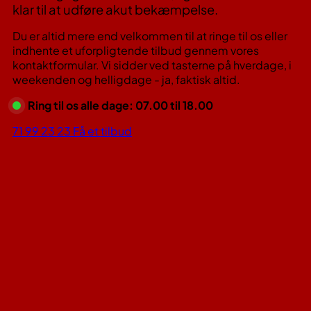
klar til at udføre akut bekæmpelse.
Du er altid mere end velkommen til at ringe til os eller
indhente et uforpligtende tilbud gennem vores
kontaktformular. Vi sidder ved tasterne på hverdage, i
weekenden og helligdage - ja, faktisk altid.
Ring til os alle dage: 07.00 til 18.00
71 99 23 23
Få et tilbud