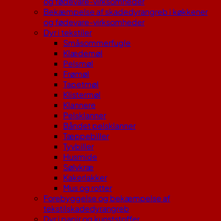
og fødevare-virksomheder
Bekæmpelse af skadedyrangreb i køkkener
og fødevare-virksomheder
Dyr i tekstiler
Småsommerfugle
Klædemøl
Pelsmøl
Frømøl
Tapetmøl
Klistermøl
Klannere
Pelsklanner
Båndet pelsklanner
Tæppebiller
Tyvbiller
Husmide
Sølvkræ
Kakerlakker
Mus og rotter
Forebyggelse og bekæmpelse af
tekstilskadedyrangreb
Dyr i papir og kunststoffer