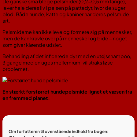
De ganske små blege pelsmider (0,2-0,5 mm lange),
lever hele deres liv i pelsen på pattedyr, hvor de suger
blod. Både hunde, katte og kaniner har deres pelsmide-
art.
Pelsmiderne kan ikke leve og formere sig på mennesker,
men de kan kravle over på mennesker og bide – noget
som giver kløende udslet.
Behandling af det inficerede dyr med en utøjsshampoo,
3 gange med en uges mellemrum, vil straks løse
problemet.
En stærkt forstørret hundepelsmide lignet et væsen fra
en fremmed planet.
Om forfatteren til ovenstående indhold fra bogen: