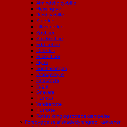
Almindelig tyvbille
Messingtyv
Rund tyvbille
Stueflue
Lille stueflue
Spyfluer
Stor Kødflue
Eddikeflue
Osteflue
Pukkelfluer
Myrer
Sort havemyre
Orangemyre
Faraomyre
Fugle
Gnavere
Husmus
Vandrerotte
Husrotte
Rottesikring og rottebekæmpelse
Forebyggelse af skadedyrangreb i køkkener