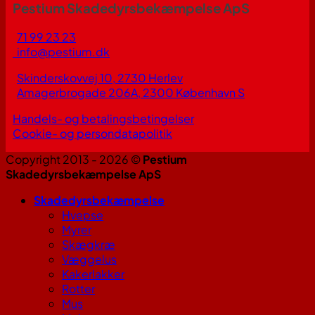
Pestium Skadedyrsbekæmpelse ApS
71 99 23 23
info@pestium.dk
Skinderskovvej 10, 2730 Herlev
Amagerbrogade 206A, 2300 København S
Handels- og betalingsbetingelser
Cookie- og persondatapolitik
Copyright 2013 - 2026 ©
Pestium
Skadedyrsbekæmpelse ApS
Skadedyrsbekæmpelse
Hvepse
Myrer
Skægkræ
Væggelus
Kakerlakker
Rotter
Mus