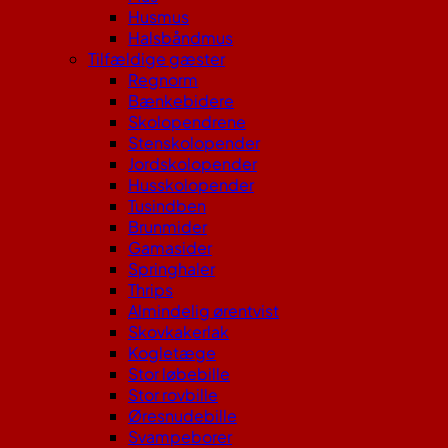
Husmus
Halsbåndmus
Tilfældige gæster
Regnorm
Bænkebidere
Skolopendrene
Stenskolopender
Jordskolopender
Husskolopender
Tusindben
Brunmider
Gamasider
Springhaler
Thrips
Almindelig ørentvist
Skovkakerlak
Kogletæge
Stor løbebille
Stor rovbille
Øresnudebille
Svampeborer