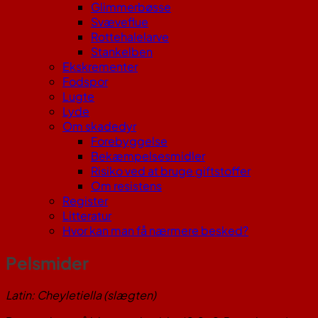
Glimmerbøsse
Svæveflue
Rottehalelarve
Stankelben
Ekskrementer
Fodspor
Lugte
Lyde
Om skadedyr
Forebyggelse
Bekæmpelsesmidler
Risiko ved at bruge giftstoffer
Om resistens
Register
Litteratur
Hvor kan man få nærmere besked?
Pelsmider
Latin: Cheyletiella (slægten)