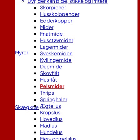
Dyr, der kan bide, stikke og irritere
Skorpioner
Husskolopender
Edderkopper
Mider
Fnatmide
Husstøvmider
Lagermider
Myrer
Sveskemiden
Kyllingemide
Duemide
Skovflåt
Husflåt
Pelsmider
Thrips
Springhaler
Ægte lus
Skægkræ
Kropslus
Hovedlus
Fladlus
Hundelus
Fjer- og pelslus