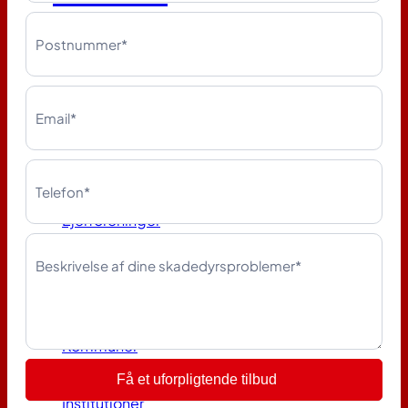
skadedyr
Erhverv
Bolig & ejendom
Boligselskaber
Ejerforeninger
Kontorbygninger
Ejendomsadministratorer
Offentlige & sundhed
Kommuner
Hospitaler
Få et uforpligtende tilbud
Plejehjem
Institutioner