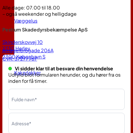
Alle dage: 07.00 til 18.00
– også weekender og helligdage
Væggelus
Pestium Skadedyrsbekæmpelse ApS
Skinderskovvej 10
2730 Herlev
Amagerbrogade 206A
2300 København S
CVR: 37277967
Vi sidder klar til at besvare din henvendelse
Kakerlakker
Udfyld blot formularen herunder, og du hører fra os
inden for få timer.
Kontakt
os
Se flere