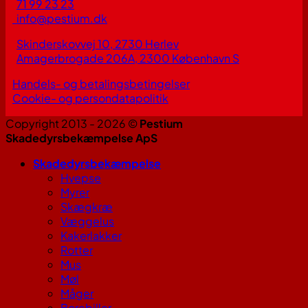
71 99 23 23
info@pestium.dk
Skinderskovvej 10, 2730 Herlev
Amagerbrogade 206A, 2300 København S
Handels- og betalingsbetingelser
Cookie- og persondatapolitik
Copyright 2013 - 2026 ©
Pestium
Skadedyrsbekæmpelse ApS
Skadedyrsbekæmpelse
Hvepse
Myrer
Skægkræ
Væggelus
Kakerlakker
Rotter
Mus
Møl
Måger
Borebiller