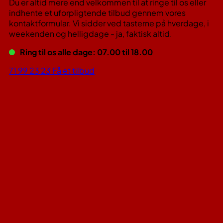
Du er altid mere end velkommen til at ringe til os eller
indhente et uforpligtende tilbud gennem vores
kontaktformular. Vi sidder ved tasterne på hverdage, i
weekenden og helligdage - ja, faktisk altid.
Ring til os alle dage: 07.00 til 18.00
71 99 23 23
Få et tilbud