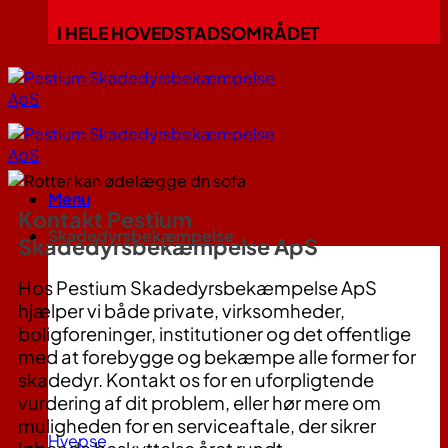
I HELE HOVEDSTADSOMRÅDET
Menu
Kontakt Pestium
Skadedyrsbekæmpelse
Skadedyrsbekæmpelse ApS
Hos Pestium Skadedyrsbekæmpelse ApS
hjælper vi både private, virksomheder,
boligforeninger, institutioner og det offentlige
med at forebygge og bekæmpe alle former for
skadedyr. Kontakt os for en uforpligtende
vurdering af dit problem, eller hør mere om
muligheden for en serviceaftale, der sikrer
Hvepse