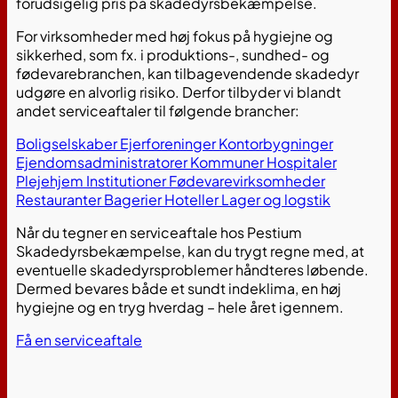
forudsigelig pris på skadedyrsbekæmpelse.
For virksomheder med høj fokus på hygiejne og
sikkerhed, som fx. i produktions-, sundhed- og
fødevarebranchen, kan tilbagevendende skadedyr
udgøre en alvorlig risiko. Derfor tilbyder vi blandt
andet serviceaftaler til følgende brancher:
Boligselskaber
Ejerforeninger
Kontorbygninger
Ejendomsadministratorer
Kommuner
Hospitaler
Plejehjem
Institutioner
Fødevarevirksomheder
Restauranter
Bagerier
Hoteller
Lager og logstik
Når du tegner en serviceaftale hos Pestium
Skadedyrsbekæmpelse, kan du trygt regne med, at
eventuelle skadedyrsproblemer håndteres løbende.
Dermed bevares både et sundt indeklima, en høj
hygiejne og en tryg hverdag – hele året igennem.
Få en serviceaftale