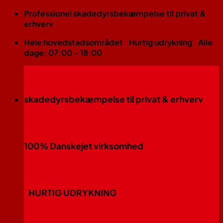
Fortsæt
Professionel skadedyrsbekæmpelse til privat &
til
erhverv
indhold
Hele hovedstadsområdet
Hurtig udrykning
Alle
dage: 07:00 - 18:00
skadedyrsbekæmpelse til privat & erhverv
100% Danskejet virksomhed
HURTIG UDRYKNING