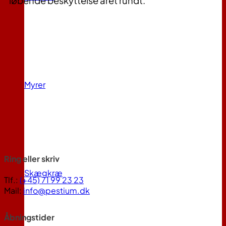
løbende beskyttelse året rundt.
Myrer
Ring eller skriv
Skægkræ
Tlf.:
(+45) 71 99 23 23
Mail:
info@pestium.dk
Åbningstider