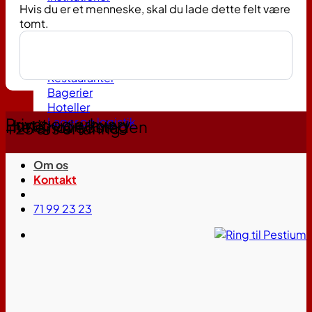
Hvis du er et menneske, skal du lade dette felt være
tomt.
Fødevarer, service & industri
Fødevarevirksomheder
Restauranter
Bagerier
Hoteller
Privat og erhverv
Lager og logistik
Hurtig udrykning
I hele hovedstaden
+25 års erfaring
Om os
Kontakt
71 99 23 23