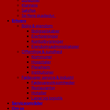
Klannere
Sølvfisk
Se flere skadedyr
Erhverv
Bolig & ejendom
Boligselskaber
Ejerforeninger
Kontorbygninger
Ejendomsadministratorer
Offentlige & sundhed
Kommuner
Hospitaler
Plejehjem
Institutioner
Fødevarer, service & industri
Fødevarevirksomheder
Restauranter
Hoteller
Lager og logistik
Serviceområder
Om os