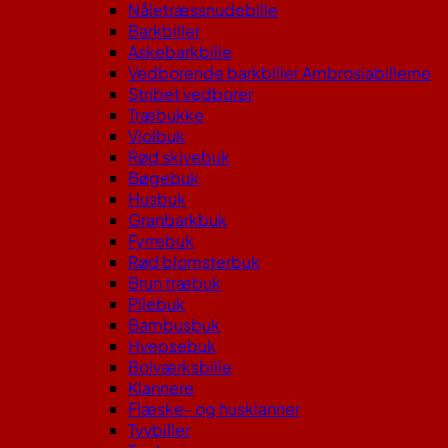
Nåletræssnudebille
Barkbiller
Askebarkbille
Vedborende barkbiller Ambrosiabillerne
Stribet vedborer
Træbukke
Violbuk
Rød skivebuk
Bøgebuk
Husbuk
Granbarkbuk
Fyrrebuk
Rød blomsterbuk
Brun træbuk
Pilebuk
Bambusbuk
Hvepsebuk
Bolværksbille
Klannere
Flæske- og husklanner
Tyvbiller