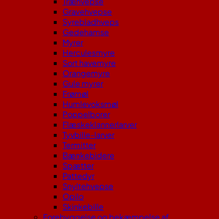
Træhvepse
Gravehvepse
Syrebladhveps
Gedehamse
Myrer
Herculesmyre
Sort havemyre
Orangemyre
Gule myrer
Frømøl
Humlevoksmøl
Poppelborer
Flæskeklannerlarver
Tyvbille-larver
Termitter
Bænkebidere
Spætter
Pattedyr
Snyltehvepse
Opilo
Skinkebille
Forebyggelse og bekæmpelse af