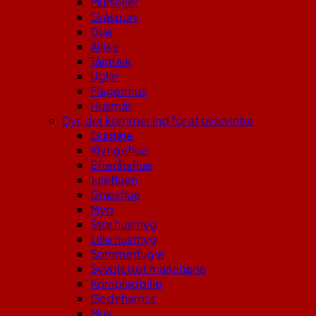
Mursejler
Gråspurv
Due
Allike
Tårnfalk
Ugler
Flagermus
Husmår
Dyr, der kommer ind for at overvintre
Guldøje
Klyngeflue
Efterårsflue
Julefluen
Græsflue
Myg
Stor husmyg
Lille husmyg
Sommerfugle
Syvplettet mariehøne
Kornbladbille
Gedehamse
Mus