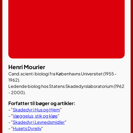
Henri Mourier
Cand.scient i biologi fra Københavns Universitet (1955 -
1962).
Ledende biolog hos Statens Skadedyrslaboratorium (1962
- 2000).
Forfatter til bøger og artikler:
- "
Skadedyr i Hus og Hjem
"
- "
Væggelus, stik og kløe
"
- "
Skadedyr i Levnedsmidler
"
- "
Husets Dyreliv
"