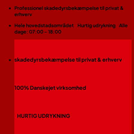
Fortsæt
Professionel skadedyrsbekæmpelse til privat &
til
erhverv
indhold
Hele hovedstadsområdet
Hurtig udrykning
Alle
dage: 07:00 - 18:00
skadedyrsbekæmpelse til privat & erhverv
100% Danskejet virksomhed
HURTIG UDRYKNING