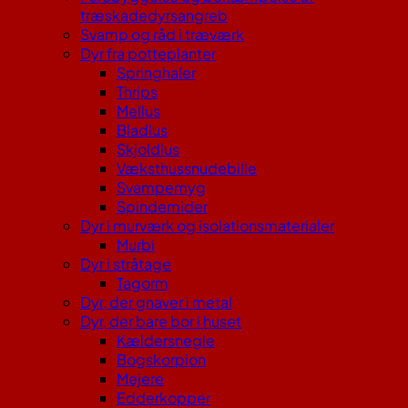
træskadedyrsangreb
Svamp og råd i træværk
Dyr fra potteplanter
Springhaler
Thrips
Mellus
Bladlus
Skjoldlus
Væksthussnudebille
Svampemyg
Spindemider
Dyr i murværk og isolationsmaterialer
Murbi
Dyr i stråtage
Tagorm
Dyr, der gnaver i metal
Dyr, der bare bor i huset
Kældersnegle
Bogskorpion
Mejere
Edderkopper