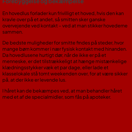
Forebyggelse og bekæmpelse
En hovedlus forlader kun frivilligt et hoved, hvis den kan
kravle over på et andet, så smitten sker ganske
overvejende ved kontakt – ved at man stikker hovederne
sammen.
De bedste muligheder for smitte findes på steder, hvor
mange børn kommer i nær fysisk kontakt med hinanden.
Da hovedlusene hurtigt dør, når de ikke er på et
menneske, er det tilstrækkeligt at hænge mistænkelige
klædningsstykker væk et par dage, eller lade et
klasselokale stå tomt weekenden over, for at være sikker
på, at der ikke er levende lus.
I håret kan de bekæmpes ved, at man behandler håret
med et af de specialmidler, som fås på apoteker.