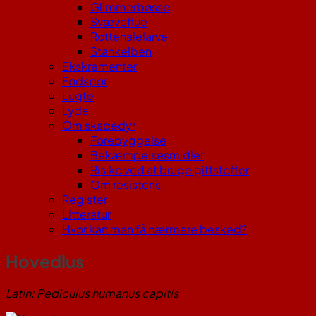
Glimmerbøsse
Svæveflue
Rottehalelarve
Stankelben
Ekskrementer
Fodspor
Lugte
Lyde
Om skadedyr
Forebyggelse
Bekæmpelsesmidler
Risiko ved at bruge giftstoffer
Om resistens
Register
Litteratur
Hvor kan man få nærmere besked?
Hovedlus
Latin: Pediculus humanus capitis