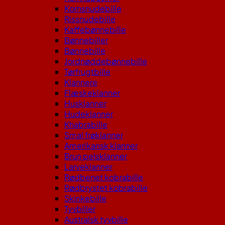
Kornsnudebille
Rissnudebille
Kaffebønnebille
Bønnebiller
Bønnebille
Jordnøddebønnebille
Tørfrugtbille
Klannere
Flæskeklanner
Husklanner
Hudeklanner
Khabrabille
Smal frøklanner
Amerikansk klanner
Brun pelsklanner
Larveklanner
Rødbenet kobrabille
Rødbrystet kobrabille
Skinkebille
Tyvbiller
Australsk tyvbille