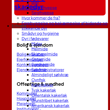
Bier
skadedyr
Snyltehvepse
Seglhvepse
Hvor kommer de fra?
Forebyggelse og bekæmpelse af bidende og
Erhverv
stikkende dyr
Smådyr og hygiejne
Dyr i fødevarer
Mider
Bolig & ejendom
Melmide
Skimmelmide
Boligselskaber
Ostemide
Ejerforeninger
Sveskemide
Kontorbygninger
Sølvkræ
Ejendomsadministratorer
Almindeligt sølvkræ
Ovnfisk
Offentlige & sundhed
Kakerlakker
Tysk kakerlak
Kommuner
Orientalsk kakerlak
Hospitaler
Brunstribet kakerlak
Plejehjem
Amerikansk kakerlak
Institutioner