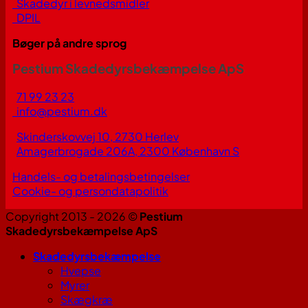
Skadedyr i levnedsmidler
DPIL
Bøger på andre sprog
Pestium Skadedyrsbekæmpelse ApS
71 99 23 23
info@pestium.dk
Skinderskovvej 10, 2730 Herlev
Amagerbrogade 206A, 2300 København S
Handels- og betalingsbetingelser
Cookie- og persondatapolitik
Copyright 2013 - 2026 ©
Pestium
Skadedyrsbekæmpelse ApS
Skadedyrsbekæmpelse
Hvepse
Myrer
Skægkræ