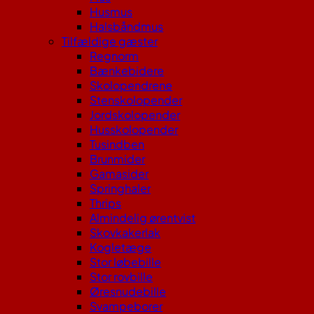
Husmus
Halsbåndmus
Tilfældige gæster
Regnorm
Bænkebidere
Skolopendrene
Stenskolopender
Jordskolopender
Husskolopender
Tusindben
Brunmider
Gamasider
Springhaler
Thrips
Almindelig ørentvist
Skovkakerlak
Kogletæge
Stor løbebille
Stor rovbille
Øresnudebille
Svampeborer