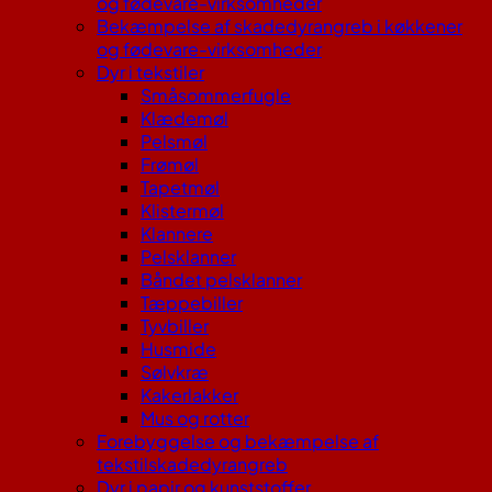
og fødevare-virksomheder
Bekæmpelse af skadedyrangreb i køkkener
og fødevare-virksomheder
Dyr i tekstiler
Småsommerfugle
Klædemøl
Pelsmøl
Frømøl
Tapetmøl
Klistermøl
Klannere
Pelsklanner
Båndet pelsklanner
Tæppebiller
Tyvbiller
Husmide
Sølvkræ
Kakerlakker
Mus og rotter
Forebyggelse og bekæmpelse af
tekstilskadedyrangreb
Dyr i papir og kunststoffer