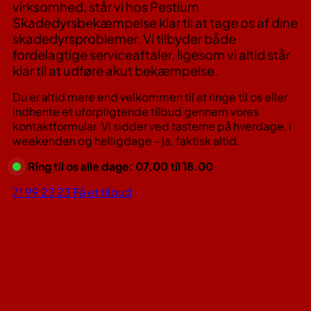
virksomhed, står vi hos Pestium
Skadedyrsbekæmpelse klar til at tage os af dine
skadedyrsproblemer. Vi tilbyder både
fordelagtige serviceaftaler, ligesom vi altid står
klar til at udføre akut bekæmpelse.
Du er altid mere end velkommen til at ringe til os eller
indhente et uforpligtende tilbud gennem vores
kontaktformular. Vi sidder ved tasterne på hverdage, i
weekenden og helligdage - ja, faktisk altid.
Ring til os alle dage: 07.00 til 18.00
71 99 23 23
Få et tilbud