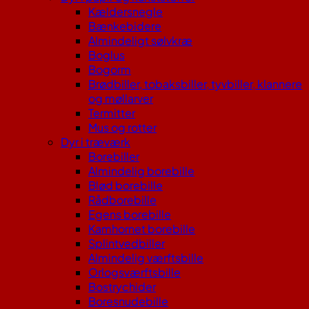
Kældersnegle
Bænkebidere
Almindeligt sølvkræ
Boglus
Bogorm
Brødbiller, tobaksbiller, tyvbiller, klannere
og møllarver
Termitter
Mus og rotter
Dyr i træværk
Borebiller
Almindelig borebille
Blød borebille
Rådborebille
Egens borebille
Kamhornet borebille
Splintvedbiller
Almindelig værftsbille
Orlogsværftsbille
Bostrychider
Boresnudebille