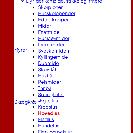
Dyr, der kan bide, stikke og irritere
Skorpioner
Husskolopender
Edderkopper
Mider
Fnatmide
Husstøvmider
Lagermider
Myrer
Sveskemiden
Kyllingemide
Duemide
Skovflåt
Husflåt
Pelsmider
Thrips
Springhaler
Ægte lus
Skægkræ
Kropslus
Hovedlus
Fladlus
Hundelus
Fjer- og pelslus