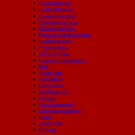
Husedderkop
Fedtedderkop
Huskartespinder
Zygiella x-notata
Zebraedderkop
Pholcus phalangioides
Husfårekylling
Myggetæge
Skimmelbiller
Hvepse – gedehams
Bier
Honningbi
Humlebier
Enlige bier
Bladskærerbi
Murerbi
Humlevoksmøl
Sommerfuglemyg
Fugle
Landsvale
Bysvale