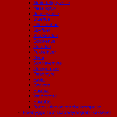
Almindelig tyvbille
Messingtyv
Rund tyvbille
Stueflue
Lille stueflue
Spyfluer
Stor Kødflue
Eddikeflue
Osteflue
Pukkelfluer
Myrer
Sort havemyre
Orangemyre
Faraomyre
Fugle
Gnavere
Husmus
Vandrerotte
Husrotte
Rottesikring og rottebekæmpelse
Forebyggelse af skadedyrangreb i køkkener