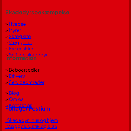
Skadedyrsbekæmpelse
»
Hvepse
»
Myrer
»
Skægkræ
»
Væggelus
»
Kakerlakker
»
Se flere skadedyr
Information
» Beboersedler
»
Erhverv
»
Serviceområder
»
Blog
»
Om os
»
Kontakt os
Forlaget Pestium
Skadedyr i hus og hjem
Væggelus, stik og kløe