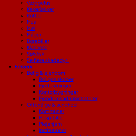
Væggelus
Kakerlakker
Rotter
Mus
Møl
Måger
Borebiller
Klannere
Sølvfisk
Se flere skadedyr
Erhverv
Bolig & ejendom
Boligselskaber
Ejerforeninger
Kontorbygninger
Ejendomsadministratorer
Offentlige & sundhed
Kommuner
Hospitaler
Plejehjem
Institutioner