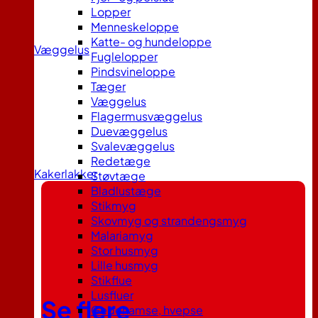
Lopper
Menneskeloppe
Katte- og hundeloppe
Væggelus
Fuglelopper
Pindsvineloppe
Tæger
Væggelus
Flagermusvæggelus
Duevæggelus
Svalevæggelus
Redetæge
Kakerlakker
Støvtæge
Bladlustæge
Stikmyg
Skovmyg og strandengsmyg
Malariamyg
Stor husmyg
Lille husmyg
Stikflue
Lusfluer
Se flere
Gedehamse, hvepse