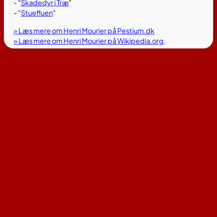
- "
Skadedyr i Træ
"
- "
Stuefluen
"
» Læs mere om Henri Mourier på Pestium.dk
» Læs mere om Henri Mourier på Wikipedia.org