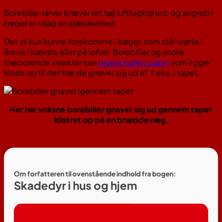
Borebille-larver kræver ret høj luftfugtighed, og angreb i
bøger er i dag en sjældenhed.
Det vil kun kunne forekomme i bøger, som står urørte i
årevis i kældre eller på lofter. Borebiller og andre
træborende insekter kan
gnave huller i papir
, som ligger
klods op til det træ de gnaver sig ud af, f.eks. i tapet.
Her har voksne borebiller gnavet sig ud gennem tapet
klistret op på en bræddevæg.
Om forfatteren til ovenstående indhold fra bogen:
Skadedyr i hus og hjem