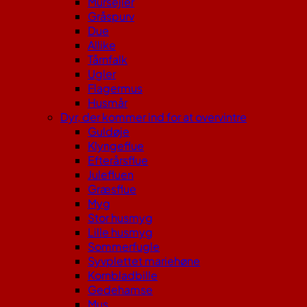
Mursejler
Gråspurv
Due
Allike
Tårnfalk
Ugler
Flagermus
Husmår
Dyr, der kommer ind for at overvintre
Guldøje
Klyngeflue
Efterårsflue
Julefluen
Græsflue
Myg
Stor husmyg
Lille husmyg
Sommerfugle
Syvplettet mariehøne
Kornbladbille
Gedehamse
Mus