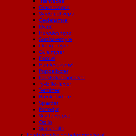
Træhvepse
Gravehvepse
Syrebladhveps
Gedehamse
Myrer
Herculesmyre
Sort havemyre
Orangemyre
Gule myrer
Frømøl
Humlevoksmøl
Poppelborer
Flæskeklannerlarver
Tyvbille-larver
Termitter
Bænkebidere
Spætter
Pattedyr
Snyltehvepse
Opilo
Skinkebille
Forebyggelse og bekæmpelse af