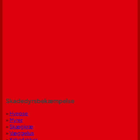
Skadedyrsbekæmpelse
»
Hvepse
»
Myrer
»
Skægkræ
»
Væggelus
»
Kakerlakker