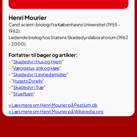
Henri Mourier
Cand.scient i biologi fra Københavns Universitet (1955 -
1962).
Ledende biolog hos Statens Skadedyrslaboratorium (1962
- 2000).
Forfatter til bøger og artikler:
- "
Skadedyr i Hus og Hjem
"
- "
Væggelus, stik og kløe
"
- "
Skadedyr i Levnedsmidler
"
- "
Husets Dyreliv
"
- "
Skadedyr i Træ
"
- "
Stuefluen
"
» Læs mere om Henri Mourier på Pestium.dk
» Læs mere om Henri Mourier på Wikipedia.org