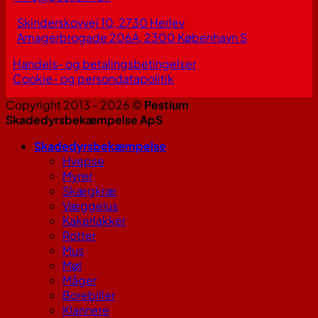
Skinderskovvej 10, 2730 Herlev
Amagerbrogade 206A, 2300 København S
Handels- og betalingsbetingelser
Cookie- og persondatapolitik
Copyright 2013 - 2026 ©
Pestium
Skadedyrsbekæmpelse ApS
Skadedyrsbekæmpelse
Hvepse
Myrer
Skægkræ
Væggelus
Kakerlakker
Rotter
Mus
Møl
Måger
Borebiller
Klannere