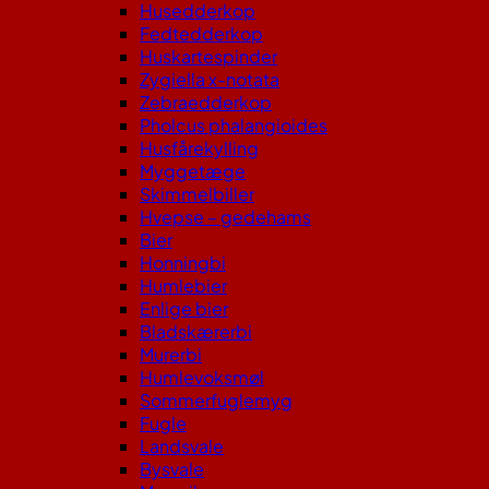
Husedderkop
Fedtedderkop
Huskartespinder
Zygiella x-notata
Zebraedderkop
Pholcus phalangioides
Husfårekylling
Myggetæge
Skimmelbiller
Hvepse – gedehams
Bier
Honningbi
Humlebier
Enlige bier
Bladskærerbi
Murerbi
Humlevoksmøl
Sommerfuglemyg
Fugle
Landsvale
Bysvale