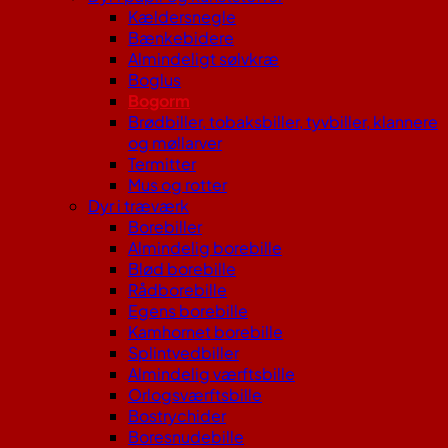
Kældersnegle
Bænkebidere
Almindeligt sølvkræ
Boglus
Bogorm
Brødbiller, tobaksbiller, tyvbiller, klannere
og møllarver
Termitter
Mus og rotter
Dyr i træværk
Borebiller
Almindelig borebille
Blød borebille
Rådborebille
Egens borebille
Kamhornet borebille
Splintvedbiller
Almindelig værftsbille
Orlogsværftsbille
Bostrychider
Boresnudebille