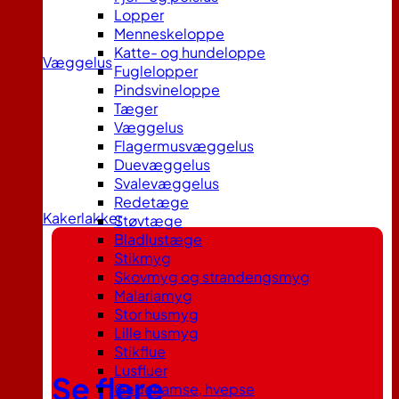
Lopper
Menneskeloppe
Katte- og hundeloppe
Væggelus
Fuglelopper
Pindsvineloppe
Tæger
Væggelus
Flagermusvæggelus
Duevæggelus
Svalevæggelus
Redetæge
Kakerlakker
Støvtæge
Bladlustæge
Stikmyg
Skovmyg og strandengsmyg
Malariamyg
Stor husmyg
Lille husmyg
Stikflue
Lusfluer
Se flere
Gedehamse, hvepse