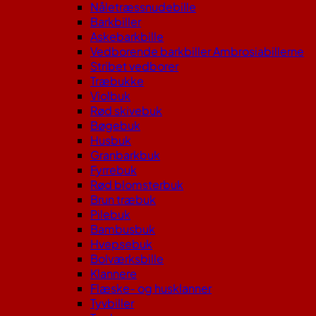
Nåletræssnudebille
Barkbiller
Askebarkbille
Vedborende barkbiller Ambrosiabillerne
Stribet vedborer
Træbukke
Violbuk
Rød skivebuk
Bøgebuk
Husbuk
Granbarkbuk
Fyrrebuk
Rød blomsterbuk
Brun træbuk
Pilebuk
Bambusbuk
Hvepsebuk
Bolværksbille
Klannere
Flæske- og husklanner
Tyvbiller