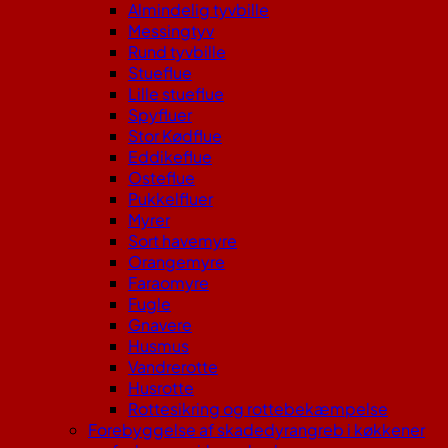
Almindelig tyvbille
Messingtyv
Rund tyvbille
Stueflue
Lille stueflue
Spyfluer
Stor Kødflue
Eddikeflue
Osteflue
Pukkelfluer
Myrer
Sort havemyre
Orangemyre
Faraomyre
Fugle
Gnavere
Husmus
Vandrerotte
Husrotte
Rottesikring og rottebekæmpelse
Forebyggelse af skadedyrangreb i køkkener