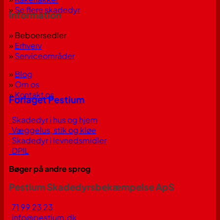
»
Se flere skadedyr
Information
» Beboersedler
»
Erhverv
»
Serviceområder
»
Blog
»
Om os
»
Kontakt os
Forlaget Pestium
Skadedyr i hus og hjem
Væggelus, stik og kløe
Skadedyr i levnedsmidler
DPIL
Bøger på andre sprog
Pestium Skadedyrsbekæmpelse ApS
71 99 23 23
info@pestium.dk