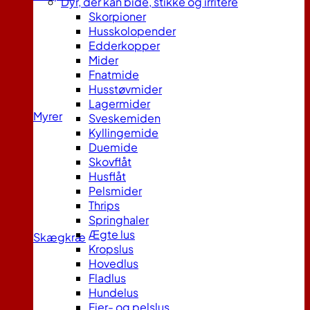
Dyr, der kan bide, stikke og irritere
Skorpioner
Husskolopender
Edderkopper
Mider
Fnatmide
Husstøvmider
Lagermider
Myrer
Sveskemiden
Kyllingemide
Duemide
Skovflåt
Husflåt
Pelsmider
Thrips
Springhaler
Ægte lus
Skægkræ
Kropslus
Hovedlus
Fladlus
Hundelus
Fjer- og pelslus