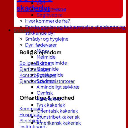
Bier
skadedyr
Snyltehvepse
Seglhvepse
Hvor kommer de fra?
Forebyggelse og bekæmpelse af bidende og
Erhverv
stikkende dyr
Smådyr og hygiejne
Dyr i fødevarer
Mider
Bolig & ejendom
Melmide
Skimmelmide
Boligselskaber
Ostemide
Ejerforeninger
Sveskemide
Kontorbygninger
Sølvkræ
Ejendomsadministratorer
Almindeligt sølvkræ
Ovnfisk
Offentlige & sundhed
Kakerlakker
Tysk kakerlak
Kommuner
Orientalsk kakerlak
Hospitaler
Brunstribet kakerlak
Plejehjem
Amerikansk kakerlak
Institutioner