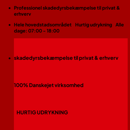
Fortsæt
Professionel skadedyrsbekæmpelse til privat &
til
erhverv
indhold
Hele hovedstadsområdet
Hurtig udrykning
Alle
dage: 07:00 - 18:00
skadedyrsbekæmpelse til privat & erhverv
100% Danskejet virksomhed
HURTIG UDRYKNING