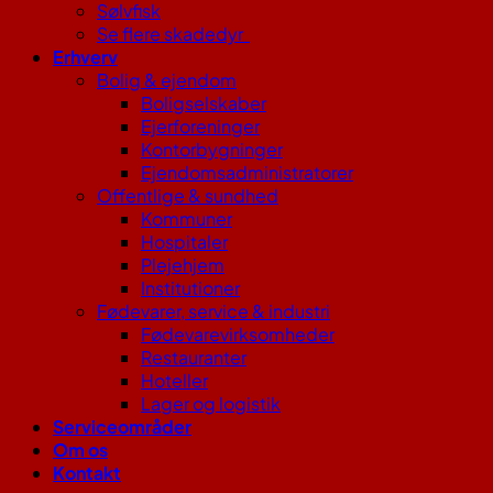
Sølvfisk
Se flere skadedyr
Erhverv
Bolig & ejendom
Boligselskaber
Ejerforeninger
Kontorbygninger
Ejendomsadministratorer
Offentlige & sundhed
Kommuner
Hospitaler
Plejehjem
Institutioner
Fødevarer, service & industri
Fødevarevirksomheder
Restauranter
Hoteller
Lager og logistik
Serviceområder
Om os
Kontakt