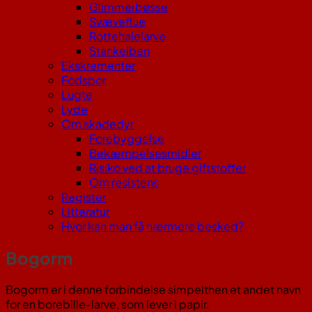
Glimmerbøsse
Svæveflue
Rottehalelarve
Stankelben
Ekskrementer
Fodspor
Lugte
Lyde
Om skadedyr
Forebyggelse
Bekæmpelsesmidler
Risiko ved at bruge giftstoffer
Om resistens
Register
Litteratur
Hvor kan man få nærmere besked?
Bogorm
Bogorm er i denne forbindelse simpelthen et andet navn
for en borebille-larve, som lever i papir.