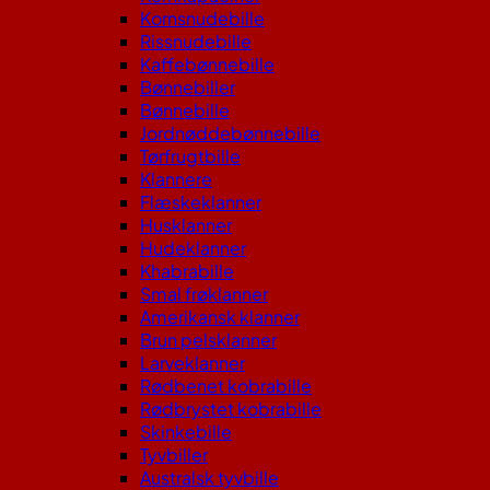
Kornsnudebille
Rissnudebille
Kaffebønnebille
Bønnebiller
Bønnebille
Jordnøddebønnebille
Tørfrugtbille
Klannere
Flæskeklanner
Husklanner
Hudeklanner
Khabrabille
Smal frøklanner
Amerikansk klanner
Brun pelsklanner
Larveklanner
Rødbenet kobrabille
Rødbrystet kobrabille
Skinkebille
Tyvbiller
Australsk tyvbille