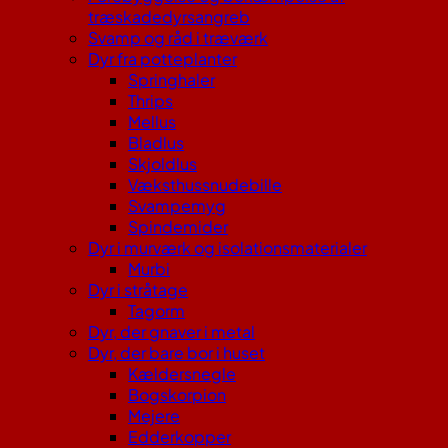
træskadedyrsangreb
Svamp og råd i træværk
Dyr fra potteplanter
Springhaler
Thrips
Mellus
Bladlus
Skjoldlus
Væksthussnudebille
Svampemyg
Spindemider
Dyr i murværk og isolationsmaterialer
Murbi
Dyr i stråtage
Tagorm
Dyr, der gnaver i metal
Dyr, der bare bor i huset
Kældersnegle
Bogskorpion
Mejere
Edderkopper