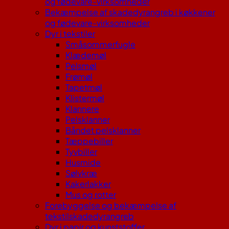
og fødevare-virksomheder
Bekæmpelse af skadedyrangreb i køkkener
og fødevare-virksomheder
Dyr i tekstiler
Småsommerfugle
Klædemøl
Pelsmøl
Frømøl
Tapetmøl
Klistermøl
Klannere
Pelsklanner
Båndet pelsklanner
Tæppebiller
Tyvbiller
Husmide
Sølvkræ
Kakerlakker
Mus og rotter
Forebyggelse og bekæmpelse af
tekstilskadedyrangreb
Dyr i papir og kunststoffer