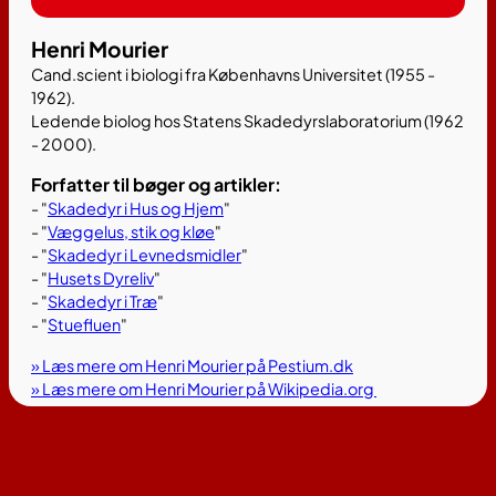
Henri Mourier
Cand.scient i biologi fra Københavns Universitet (1955 -
1962).
Ledende biolog hos Statens Skadedyrslaboratorium (1962
- 2000).
Forfatter til bøger og artikler:
- "
Skadedyr i Hus og Hjem
"
- "
Væggelus, stik og kløe
"
- "
Skadedyr i Levnedsmidler
"
- "
Husets Dyreliv
"
- "
Skadedyr i Træ
"
- "
Stuefluen
"
» Læs mere om Henri Mourier på Pestium.dk
» Læs mere om Henri Mourier på Wikipedia.org