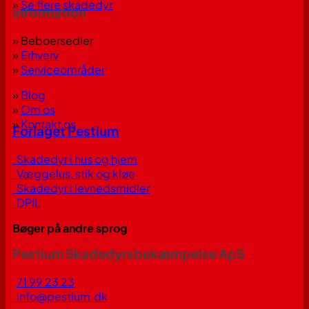
»
Se flere skadedyr
Information
» Beboersedler
»
Erhverv
»
Serviceområder
»
Blog
»
Om os
»
Kontakt os
Forlaget Pestium
Skadedyr i hus og hjem
Væggelus, stik og kløe
Skadedyr i levnedsmidler
DPIL
Bøger på andre sprog
Pestium Skadedyrsbekæmpelse ApS
71 99 23 23
info@pestium.dk