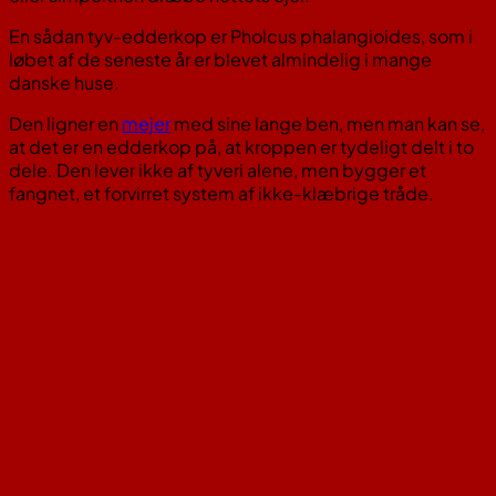
En sådan tyv-edderkop er Pholcus phalangioides, som i
løbet af de seneste år er blevet almindelig i mange
danske huse.
Den ligner en
mejer
med sine lange ben, men man kan se,
at det er en edderkop på, at kroppen er tydeligt delt i to
dele. Den lever ikke af tyveri alene, men bygger et
fangnet, et forvirret system af ikke-klæbrige tråde.