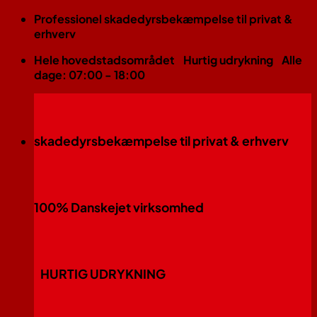
Fortsæt
Professionel skadedyrsbekæmpelse til privat &
til
erhverv
indhold
Hele hovedstadsområdet
Hurtig udrykning
Alle
dage: 07:00 - 18:00
skadedyrsbekæmpelse til privat & erhverv
100% Danskejet virksomhed
HURTIG UDRYKNING