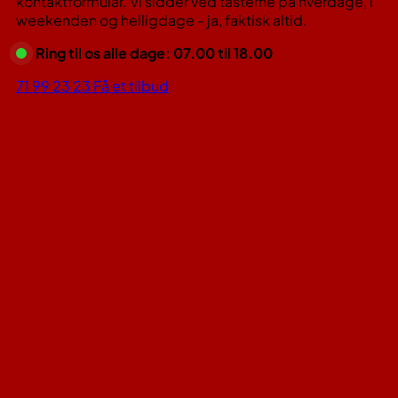
kontaktformular. Vi sidder ved tasterne på hverdage, i
weekenden og helligdage - ja, faktisk altid.
Ring til os alle dage: 07.00 til 18.00
71 99 23 23
Få et tilbud