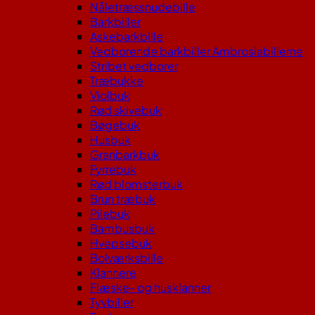
Nåletræssnudebille
Barkbiller
Askebarkbille
Vedborende barkbiller Ambrosiabillerne
Stribet vedborer
Træbukke
Violbuk
Rød skivebuk
Bøgebuk
Husbuk
Granbarkbuk
Fyrrebuk
Rød blomsterbuk
Brun træbuk
Pilebuk
Bambusbuk
Hvepsebuk
Bolværksbille
Klannere
Flæske- og husklanner
Tyvbiller