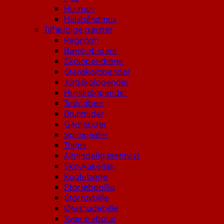
Husmus
Halsbåndmus
Tilfældige gæster
Regnorm
Bænkebidere
Skolopendrene
Stenskolopender
Jordskolopender
Husskolopender
Tusindben
Brunmider
Gamasider
Springhaler
Thrips
Almindelig ørentvist
Skovkakerlak
Kogletæge
Stor løbebille
Stor rovbille
Øresnudebille
Svampeborer