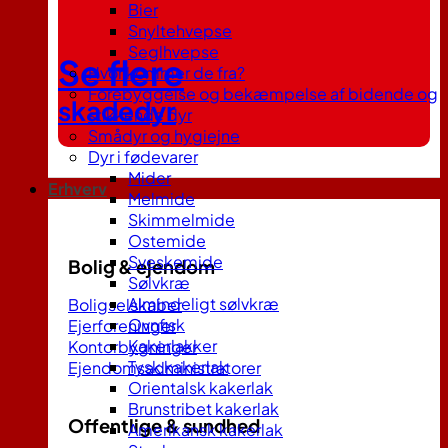
Bier
Snyltehvepse
Seglhvepse
Se flere
Hvor kommer de fra?
Forebyggelse og bekæmpelse af bidende og
skadedyr
stikkende dyr
Smådyr og hygiejne
Dyr i fødevarer
Mider
Erhverv
Melmide
Skimmelmide
Ostemide
Sveskemide
Bolig & ejendom
Sølvkræ
Almindeligt sølvkræ
Boligselskaber
Ovnfisk
Ejerforeninger
Kakerlakker
Kontorbygninger
Tysk kakerlak
Ejendomsadministratorer
Orientalsk kakerlak
Brunstribet kakerlak
Offentlige & sundhed
Amerikansk kakerlak