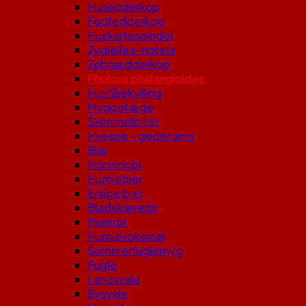
Husedderkop
Fedtedderkop
Huskartespinder
Zygiella x-notata
Zebraedderkop
Pholcus phalangioides
Husfårekylling
Myggetæge
Skimmelbiller
Hvepse – gedehams
Bier
Honningbi
Humlebier
Enlige bier
Bladskærerbi
Murerbi
Humlevoksmøl
Sommerfuglemyg
Fugle
Landsvale
Bysvale