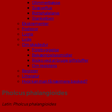
Glimmerbøsse
Svæveflue
Rottehalelarve
Stankelben
Ekskrementer
Fodspor
Lugte
Lyde
Om skadedyr
Forebyggelse
Bekæmpelsesmidler
Risiko ved at bruge giftstoffer
Om resistens
Register
Litteratur
Hvor kan man få nærmere besked?
Pholcus phalangioides
Latin: Pholcus phalangioides