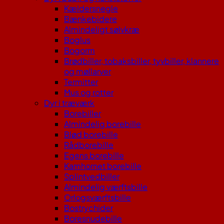
Kældersnegle
Bænkebidere
Almindeligt sølvkræ
Boglus
Bogorm
Brødbiller, tobaksbiller, tyvbiller, klannere
og møllarver
Termitter
Mus og rotter
Dyr i træværk
Borebiller
Almindelig borebille
Blød borebille
Rådborebille
Egens borebille
Kamhornet borebille
Splintvedbiller
Almindelig værftsbille
Orlogsværftsbille
Bostrychider
Boresnudebille