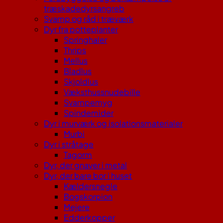
træskadedyrsangreb
Svamp og råd i træværk
Dyr fra potteplanter
Springhaler
Thrips
Mellus
Bladlus
Skjoldlus
Væksthussnudebille
Svampemyg
Spindemider
Dyr i murværk og isolationsmaterialer
Murbi
Dyr i stråtage
Tagorm
Dyr, der gnaver i metal
Dyr, der bare bor i huset
Kældersnegle
Bogskorpion
Mejere
Edderkopper