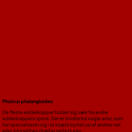
Pholcus phalangioides
De fleste edderkopper holder sig væk fra andre
edderkoppers spind. Der er imidlertid nogle arter, som
har specialiseret sig i at stjæle byttet ud af andres net
eller simpelthen dræbe nettets ejer.