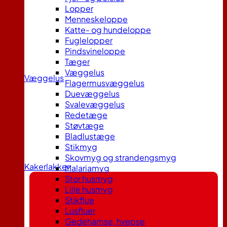
Lopper
Menneskeloppe
Katte- og hundeloppe
Fuglelopper
Pindsvineloppe
Tæger
Væggelus
Væggelus
Flagermusvæggelus
Duevæggelus
Svalevæggelus
Redetæge
Støvtæge
Bladlustæge
Stikmyg
Skovmyg og strandengsmyg
Kakerlakker
Malariamyg
Stor husmyg
Lille husmyg
Stikflue
Lusfluer
Gedehamse, hvepse