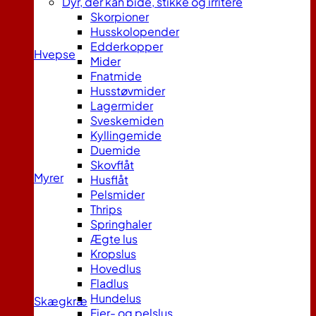
Dyr, der kan bide, stikke og irritere
Skorpioner
Husskolopender
Edderkopper
Hvepse
Mider
Fnatmide
Husstøvmider
Lagermider
Sveskemiden
Kyllingemide
Duemide
Skovflåt
Myrer
Husflåt
Pelsmider
Thrips
Springhaler
Ægte lus
Kropslus
Hovedlus
Fladlus
Hundelus
Skægkræ
Fjer- og pelslus