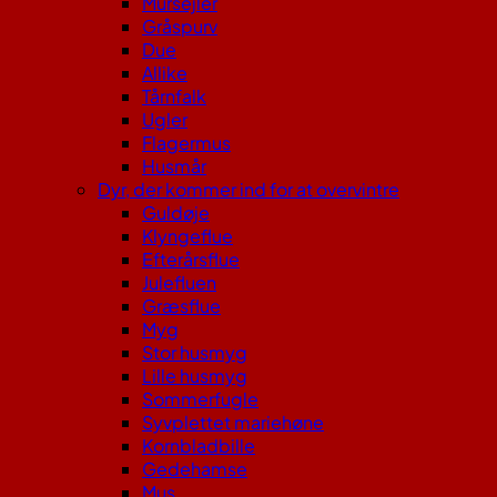
Mursejler
Gråspurv
Due
Allike
Tårnfalk
Ugler
Flagermus
Husmår
Dyr, der kommer ind for at overvintre
Guldøje
Klyngeflue
Efterårsflue
Julefluen
Græsflue
Myg
Stor husmyg
Lille husmyg
Sommerfugle
Syvplettet mariehøne
Kornbladbille
Gedehamse
Mus