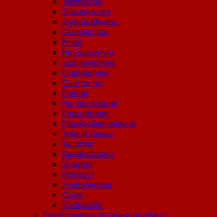
Træhvepse
Gravehvepse
Syrebladhveps
Gedehamse
Myrer
Herculesmyre
Sort havemyre
Orangemyre
Gule myrer
Frømøl
Humlevoksmøl
Poppelborer
Flæskeklannerlarver
Tyvbille-larver
Termitter
Bænkebidere
Spætter
Pattedyr
Snyltehvepse
Opilo
Skinkebille
Forebyggelse og bekæmpelse af