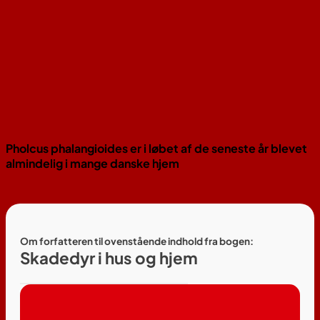
Pholcus phalangioides er i løbet af de seneste år blevet
almindelig i mange danske hjem
Om forfatteren til ovenstående indhold fra bogen:
Skadedyr i hus og hjem