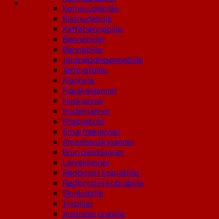
Kornsnudebille
Rissnudebille
Kaffebønnebille
Bønnebiller
Bønnebille
Jordnøddebønnebille
Tørfrugtbille
Klannere
Flæskeklanner
Husklanner
Hudeklanner
Khabrabille
Smal frøklanner
Amerikansk klanner
Brun pelsklanner
Larveklanner
Rødbenet kobrabille
Rødbrystet kobrabille
Skinkebille
Tyvbiller
Australsk tyvbille