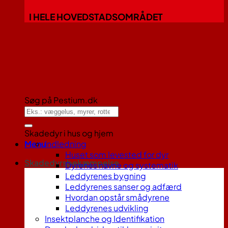
I HELE HOVEDSTADSOMRÅDET
Søg på Pestium.dk
Skadedyr i hus og hjem
Menu
Indledning
Huset som levested for dyr
Skadedyrsbekæmpelse
Dyrenes navne og systematik
Leddyrenes bygning
Leddyrenes sanser og adfærd
Hvordan opstår smådyrene
Leddyrenes udvikling
Insektplanche og Identifikation