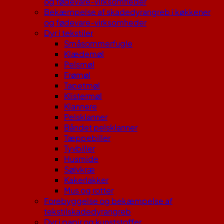
og fødevare-virksomheder
Bekæmpelse af skadedyrangreb i køkkener
og fødevare-virksomheder
Dyr i tekstiler
Småsommerfugle
Klædemøl
Pelsmøl
Frømøl
Tapetmøl
Klistermøl
Klannere
Pelsklanner
Båndet pelsklanner
Tæppebiller
Tyvbiller
Husmide
Sølvkræ
Kakerlakker
Mus og rotter
Forebyggelse og bekæmpelse af
tekstilskadedyrangreb
Dyr i papir og kunststoffer