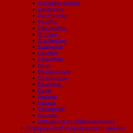
Almindelig tyvbille
Messingtyv
Rund tyvbille
Stueflue
Lille stueflue
Spyfluer
Stor Kødflue
Eddikeflue
Osteflue
Pukkelfluer
Myrer
Sort havemyre
Orangemyre
Faraomyre
Fugle
Gnavere
Husmus
Vandrerotte
Husrotte
Rottesikring og rottebekæmpelse
Forebyggelse af skadedyrangreb i køkkener