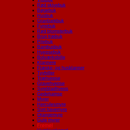
Rød skivebuk
Bøgebuk
Husbuk
Granbarkbuk
Fyrrebuk
Rød blomsterbuk
Brun træbuk
Pilebuk
Bambusbuk
Hvepsebuk
Bolværksbille
Klannere
Flæske- og husklanner
Tyvbiller
Træhvepse
Gravehvepse
Syrebladhveps
Gedehamse
Myrer
Herculesmyre
Sort havemyre
Orangemyre
Gule myrer
Frømøl