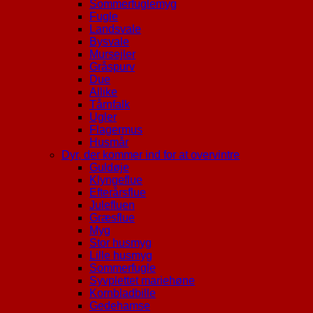
Sommerfuglemyg
Fugle
Landsvale
Bysvale
Mursejler
Gråspurv
Due
Allike
Tårnfalk
Ugler
Flagermus
Husmår
Dyr, der kommer ind for at overvintre
Guldøje
Klyngeflue
Efterårsflue
Julefluen
Græsflue
Myg
Stor husmyg
Lille husmyg
Sommerfugle
Syvplettet mariehøne
Kornbladbille
Gedehamse