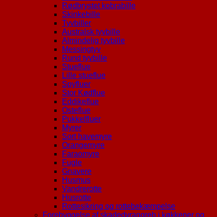
Rødbrystet kobrabille
Skinkebille
Tyvbiller
Australsk tyvbille
Almindelig tyvbille
Messingtyv
Rund tyvbille
Stueflue
Lille stueflue
Spyfluer
Stor Kødflue
Eddikeflue
Osteflue
Pukkelfluer
Myrer
Sort havemyre
Orangemyre
Faraomyre
Fugle
Gnavere
Husmus
Vandrerotte
Husrotte
Rottesikring og rottebekæmpelse
Forebyggelse af skadedyrangreb i køkkener og