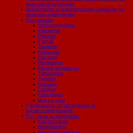
fødevare-virksomheder
Bekæmpelse af skadedyrangreb i køkkener og
fødevare-virksomheder
Dyr i tekstiler
Småsommerfugle
Klædemøl
Pelsmøl
Frømøl
Tapetmøl
Klistermøl
Klannere
Pelsklanner
Båndet pelsklanner
Tæppebiller
Tyvbiller
Husmide
Sølvkræ
Kakerlakker
Mus og rotter
Forebyggelse og bekæmpelse af
tekstilskadedyrangreb
Dyr i papir og kunststoffer
Kældersnegle
Bænkebidere
Almindeligt sølvkræ