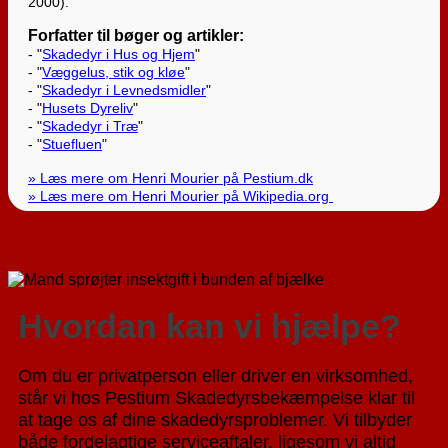
2000).
Forfatter til bøger og artikler:
- "
Skadedyr i Hus og Hjem
"
- "
Væggelus, stik og kløe
"
- "
Skadedyr i Levnedsmidler
"
- "
Husets Dyreliv
"
- "
Skadedyr i Træ
"
- "
Stuefluen
"
» Læs mere om Henri Mourier på Pestium.dk
» Læs mere om Henri Mourier på Wikipedia.org
Hvordan kan vi hjælpe?
Om du er privatperson eller driver en virksomhed,
står vi hos Pestium Skadedyrsbekæmpelse klar til
at tage os af dine skadedyrsproblemer. Vi tilbyder
både fordelagtige serviceaftaler, ligesom vi altid