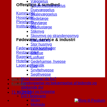
Væggelus
Offentlige & sundhed
Flagermusvæggelus
Duevæggelus
Kommuner
Svalevæggelus
Hospitaler
Redetæge
Plejehjem
Støvtæge
Institutioner
Bladlustæge
Stikmyg
Skovmyg og strandengsmyg
Fødevarer, service & industri
Malariamyg
Stor husmyg
Fødevarevirksomheder
Lille husmyg
Restauranter
Stikflue
Bagerier
Lusfluer
Hoteller
Gedehamse, hvepse
Lager og logistik
Bier
Snyltehvepse
Seglhvepse
Hvor kommer de fra?
Om os
Forebyggelse og bekæmpelse af bidende og
Kontakt
stikkende dyr
Smådyr og hygiejne
71 99 23 23
Dyr i fødevarer
Mider
Melmide