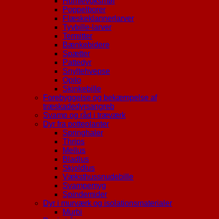
Humlevoksmøl
Poppelborer
Flæskeklannerlarver
Tyvbille-larver
Termitter
Bænkebidere
Spætter
Pattedyr
Snyltehvepse
Opilo
Skinkebille
Forebyggelse og bekæmpelse af
træskadedyrsangreb
Svamp og råd i træværk
Dyr fra potteplanter
Springhaler
Thrips
Mellus
Bladlus
Skjoldlus
Væksthussnudebille
Svampemyg
Spindemider
Dyr i murværk og isolationsmaterialer
Murbi