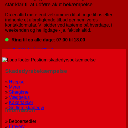
står klar til at udføre akut bekæmpelse.
Du er altid mere end velkommen til at ringe til os eller
indhente et uforpligtende tilbud gennem vores
kontaktformular. Vi sidder ved tasterne på hverdage, i
weekenden og helligdage - ja, faktisk altid.
Ring til os alle dage: 07.00 til 18.00
71 99 23 23
Få et tilbud
Skadedyrsbekæmpelse
»
Hvepse
»
Myrer
»
Skægkræ
»
Væggelus
»
Kakerlakker
»
Se flere skadedyr
Information
» Beboersedler
»
Erhverv