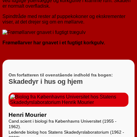
ved fugtige ydervægge og korkgulve i klamme rum. Skaden
er normalt overfladisk.
Spindtråde med rester af puppekokoner og ekskrementer
viser, at det drejer sig om en møllarve.
Frømøllarver har gnavet i et fugtigt korkgulv.
Om forfatteren til ovenstående indhold fra bogen:
Skadedyr i hus og hjem
Henri Mourier
Cand.scient i biologi fra Københavns Universitet (1955 -
1962).
Ledende biolog hos Statens Skadedyrslaboratorium (1962 -