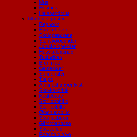
Mus
Husmus
Halsbåndmus
Tilfældige gæster
Regnorm
Bænkebidere
Skolopendrene
Stenskolopender
Jordskolopender
Husskolopender
Tusindben
Brunmider
Gamasider
Springhaler
Thrips
Almindelig ørentvist
Skovkakerlak
Kogletæge
Stor løbebille
Stor rovbille
Øresnudebille
Svampeborer
Glimmerbøsse
Svæveflue
Rottehalelarve