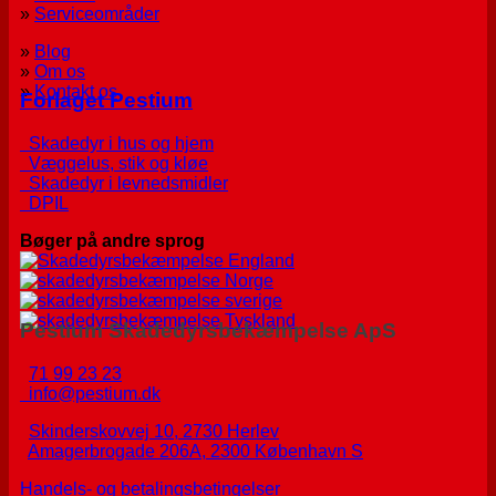
»
Serviceområder
»
Blog
»
Om os
»
Kontakt os
Forlaget Pestium
Skadedyr i hus og hjem
Væggelus, stik og kløe
Skadedyr i levnedsmidler
DPIL
Bøger på andre sprog
Pestium Skadedyrsbekæmpelse ApS
71 99 23 23
info@pestium.dk
Skinderskovvej 10, 2730 Herlev
Amagerbrogade 206A, 2300 København S
Handels- og betalingsbetingelser