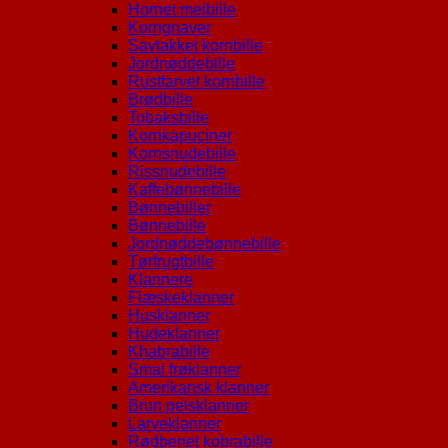
Hornet melbille
Korngnaver
Savtakket kornbille
Jordnøddebille
Rustfarvet kornbille
Brødbille
Tobaksbille
Kornkapuciner
Kornsnudebille
Rissnudebille
Kaffebønnebille
Bønnebiller
Bønnebille
Jordnøddebønnebille
Tørfrugtbille
Klannere
Flæskeklanner
Husklanner
Hudeklanner
Khabrabille
Smal frøklanner
Amerikansk klanner
Brun pelsklanner
Larveklanner
Rødbenet kobrabille