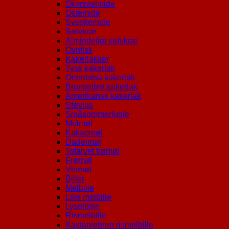
Skimmelmide
Ostemide
Sveskemide
Sølvkræ
Almindeligt sølvkræ
Ovnfisk
Kakerlakker
Tysk kakerlak
Orientalsk kakerlak
Brunstribet kakerlak
Amerikansk kakerlak
Støvlus
Småsommerfugle
Melmøl
Kakaomøl
Dadelmøl
Tofarvet frømøl
Frømøl
Vinmøl
Biller
Melbille
Lille melbille
Lysolbille
Rismelbille
Kastaniebrun rismelbille