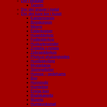
Dyr i stråtage
Tagorm
Dyr, der gnaver i metal
Dyr, der bare bor i huset
Kældersnegle
Bogskorpion
Mejere
Edderkopper
Husedderkop
Fedtedderkop
Huskartespinder
Zygiella x-notata
Zebraedderkop
Pholcus phalangioides
Husfårekylling
Myggetæge
Skimmelbiller
Hvepse – gedehams
Bier
Honningbi
Humlebier
Enlige bier
Bladskærerbi
Murerbi
Humlevoksmøl