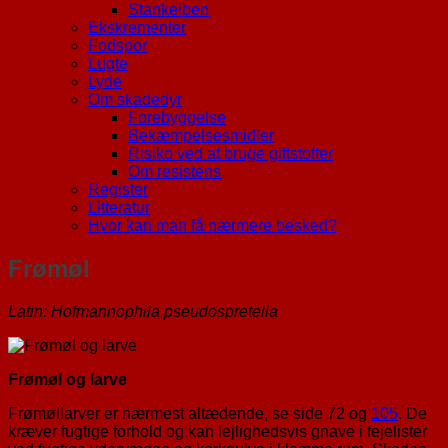
Stankelben
Ekskrementer
Fodspor
Lugte
Lyde
Om skadedyr
Forebyggelse
Bekæmpelsesmidler
Risiko ved at bruge giftstoffer
Om resistens
Register
Litteratur
Hvor kan man få nærmere besked?
Frømøl
Latin: Hofmannophila pseudospretella
Frømøl og larve
Frømøllarver er nærmest altædende, se side 72 og
105
. De
kræver fugtige forhold og kan lejlighedsvis gnave i fejelister