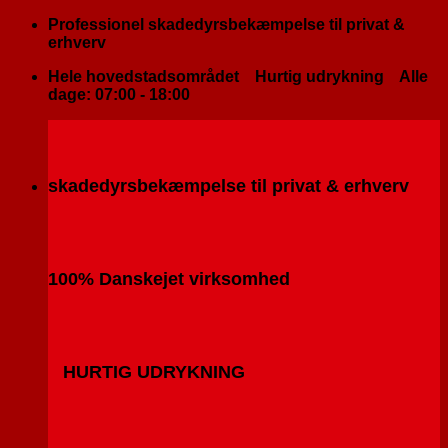
Fortsæt
Professionel skadedyrsbekæmpelse til privat &
til
erhverv
indhold
Hele hovedstadsområdet
Hurtig udrykning
Alle
dage: 07:00 - 18:00
skadedyrsbekæmpelse til privat & erhverv
100% Danskejet virksomhed
HURTIG UDRYKNING