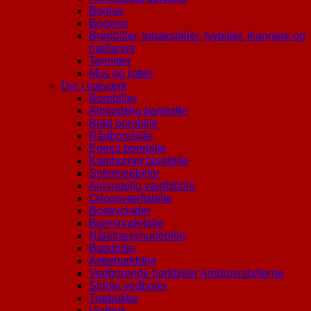
Boglus
Bogorm
Brødbiller, tobaksbiller, tyvbiller, klannere og
møllarver
Termitter
Mus og rotter
Dyr i træværk
Borebiller
Almindelig borebille
Blød borebille
Rådborebille
Egens borebille
Kamhornet borebille
Splintvedbiller
Almindelig værftsbille
Orlogsværftsbille
Bostrychider
Boresnudebille
Nåletræssnudebille
Barkbiller
Askebarkbille
Vedborende barkbiller Ambrosiabillerne
Stribet vedborer
Træbukke
Violbuk