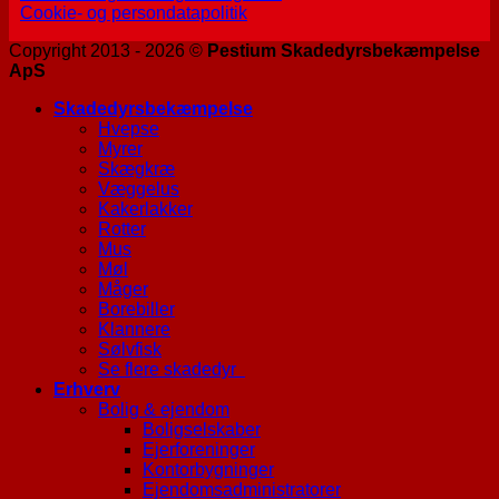
Cookie- og persondatapolitik
Copyright 2013 - 2026 ©
Pestium Skadedyrsbekæmpelse
ApS
Skadedyrsbekæmpelse
Hvepse
Myrer
Skægkræ
Væggelus
Kakerlakker
Rotter
Mus
Møl
Måger
Borebiller
Klannere
Sølvfisk
Se flere skadedyr
Erhverv
Bolig & ejendom
Boligselskaber
Ejerforeninger
Kontorbygninger
Ejendomsadministratorer