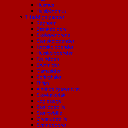
Husmus
Halsbåndmus
Tilfældige gæster
Regnorm
Bænkebidere
Skolopendrene
Stenskolopender
Jordskolopender
Husskolopender
Tusindben
Brunmider
Gamasider
Springhaler
Thrips
Almindelig ørentvist
Skovkakerlak
Kogletæge
Stor løbebille
Stor rovbille
Øresnudebille
Svampeborer