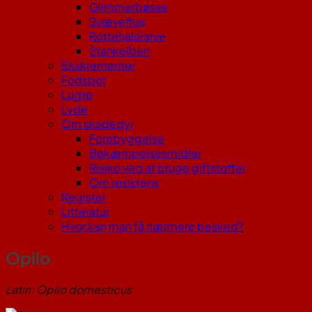
Glimmerbøsse
Svæveflue
Rottehalelarve
Stankelben
Ekskrementer
Fodspor
Lugte
Lyde
Om skadedyr
Forebyggelse
Bekæmpelsesmidler
Risiko ved at bruge giftstoffer
Om resistens
Register
Litteratur
Hvor kan man få nærmere besked?
Opilo
Latin: Opilo domesticus