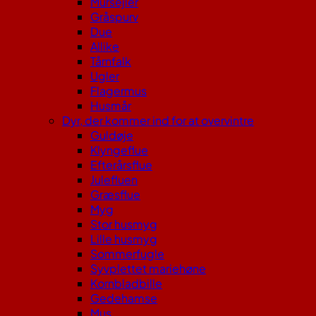
Mursejler
Gråspurv
Due
Allike
Tårnfalk
Ugler
Flagermus
Husmår
Dyr, der kommer ind for at overvintre
Guldøje
Klyngeflue
Efterårsflue
Julefluen
Græsflue
Myg
Stor husmyg
Lille husmyg
Sommerfugle
Syvplettet mariehøne
Kornbladbille
Gedehamse
Mus