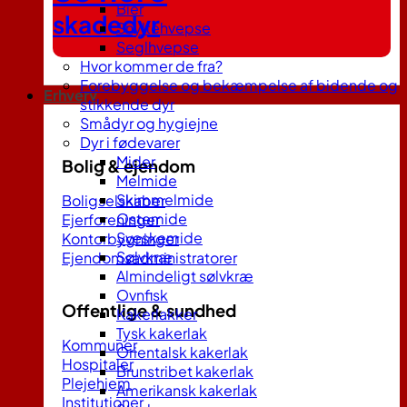
Bier
skadedyr
Snyltehvepse
Seglhvepse
Hvor kommer de fra?
Forebyggelse og bekæmpelse af bidende og
Erhverv
stikkende dyr
Smådyr og hygiejne
Dyr i fødevarer
Mider
Bolig & ejendom
Melmide
Skimmelmide
Boligselskaber
Ostemide
Ejerforeninger
Sveskemide
Kontorbygninger
Sølvkræ
Ejendomsadministratorer
Almindeligt sølvkræ
Ovnfisk
Offentlige & sundhed
Kakerlakker
Tysk kakerlak
Kommuner
Orientalsk kakerlak
Hospitaler
Brunstribet kakerlak
Plejehjem
Amerikansk kakerlak
Institutioner