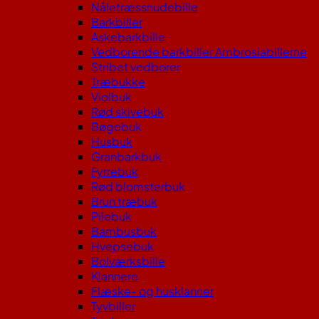
Nåletræssnudebille
Barkbiller
Askebarkbille
Vedborende barkbiller Ambrosiabillerne
Stribet vedborer
Træbukke
Violbuk
Rød skivebuk
Bøgebuk
Husbuk
Granbarkbuk
Fyrrebuk
Rød blomsterbuk
Brun træbuk
Pilebuk
Bambusbuk
Hvepsebuk
Bolværksbille
Klannere
Flæske- og husklanner
Tyvbiller