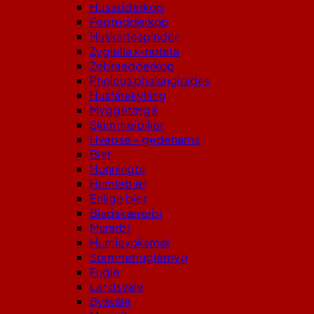
Husedderkop
Fedtedderkop
Huskartespinder
Zygiella x-notata
Zebraedderkop
Pholcus phalangioides
Husfårekylling
Myggetæge
Skimmelbiller
Hvepse – gedehams
Bier
Honningbi
Humlebier
Enlige bier
Bladskærerbi
Murerbi
Humlevoksmøl
Sommerfuglemyg
Fugle
Landsvale
Bysvale