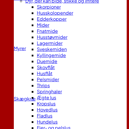
Dyr, der kan bide, stikke og irritere
Skorpioner
Husskolopender
Edderkopper
Mider
Fnatmide
Husstøvmider
Lagermider
Myrer
Sveskemiden
Kyllingemide
Duemide
Skovflåt
Husflåt
Pelsmider
Thrips
Springhaler
Ægte lus
Skægkræ
Kropslus
Hovedlus
Fladlus
Hundelus
Fjer- og pelslus