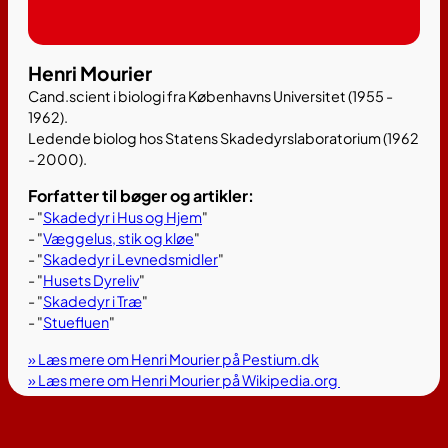
Henri Mourier
Cand.scient i biologi fra Københavns Universitet (1955 -
1962).
Ledende biolog hos Statens Skadedyrslaboratorium (1962
- 2000).
Forfatter til bøger og artikler:
- "
Skadedyr i Hus og Hjem
"
- "
Væggelus, stik og kløe
"
- "
Skadedyr i Levnedsmidler
"
- "
Husets Dyreliv
"
- "
Skadedyr i Træ
"
- "
Stuefluen
"
» Læs mere om Henri Mourier på Pestium.dk
» Læs mere om Henri Mourier på Wikipedia.org