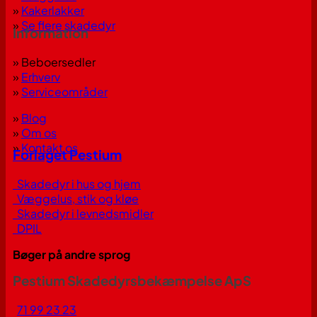
»
Kakerlakker
»
Se flere skadedyr
Information
» Beboersedler
»
Erhverv
»
Serviceområder
»
Blog
»
Om os
»
Kontakt os
Forlaget Pestium
Skadedyr i hus og hjem
Væggelus, stik og kløe
Skadedyr i levnedsmidler
DPIL
Bøger på andre sprog
Pestium Skadedyrsbekæmpelse ApS
71 99 23 23