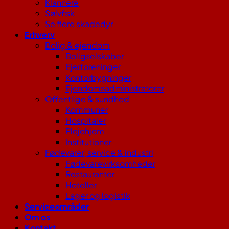
Klannere
Sølvfisk
Se flere skadedyr
Erhverv
Bolig & ejendom
Boligselskaber
Ejerforeninger
Kontorbygninger
Ejendomsadministratorer
Offentlige & sundhed
Kommuner
Hospitaler
Plejehjem
Institutioner
Fødevarer, service & industri
Fødevarevirksomheder
Restauranter
Hoteller
Lager og logistik
Serviceområder
Om os
Kontakt