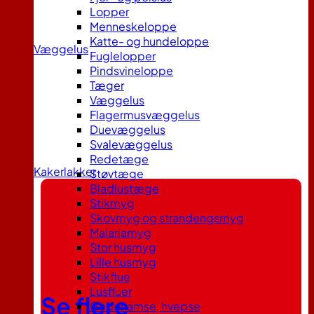
Lopper
Menneskeloppe
Katte- og hundeloppe
Væggelus
Fuglelopper
Pindsvineloppe
Tæger
Væggelus
Flagermusvæggelus
Duevæggelus
Svalevæggelus
Redetæge
Kakerlakker
Støvtæge
Bladlustæge
Stikmyg
Skovmyg og strandengsmyg
Malariamyg
Stor husmyg
Lille husmyg
Stikflue
Lusfluer
Se flere
Gedehamse, hvepse