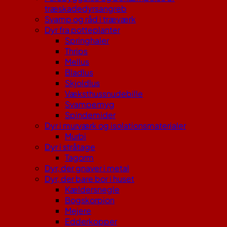
træskadedyrsangreb
Svamp og råd i træværk
Dyr fra potteplanter
Springhaler
Thrips
Mellus
Bladlus
Skjoldlus
Væksthussnudebille
Svampemyg
Spindemider
Dyr i murværk og isolationsmaterialer
Murbi
Dyr i stråtage
Tagorm
Dyr, der gnaver i metal
Dyr, der bare bor i huset
Kældersnegle
Bogskorpion
Mejere
Edderkopper