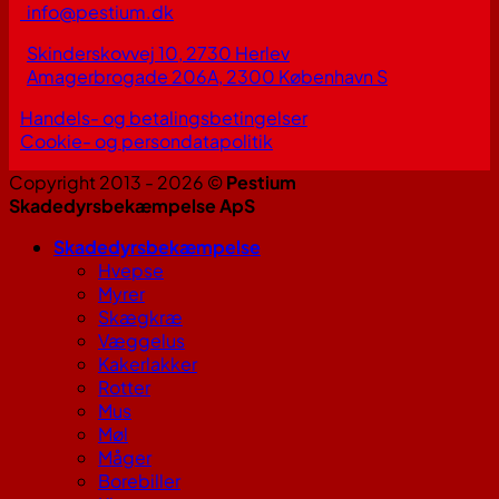
info@pestium.dk
Skinderskovvej 10, 2730 Herlev
Amagerbrogade 206A, 2300 København S
Handels- og betalingsbetingelser
Cookie- og persondatapolitik
Copyright 2013 - 2026 ©
Pestium
Skadedyrsbekæmpelse ApS
Skadedyrsbekæmpelse
Hvepse
Myrer
Skægkræ
Væggelus
Kakerlakker
Rotter
Mus
Møl
Måger
Borebiller