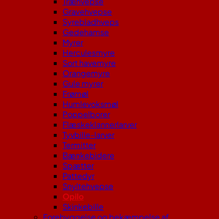
Træhvepse
Gravehvepse
Syrebladhveps
Gedehamse
Myrer
Herculesmyre
Sort havemyre
Orangemyre
Gule myrer
Frømøl
Humlevoksmøl
Poppelborer
Flæskeklannerlarver
Tyvbille-larver
Termitter
Bænkebidere
Spætter
Pattedyr
Snyltehvepse
Opilo
Skinkebille
Forebyggelse og bekæmpelse af