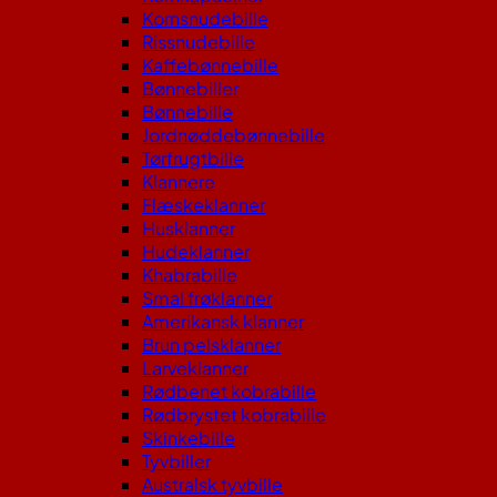
Kornsnudebille
Rissnudebille
Kaffebønnebille
Bønnebiller
Bønnebille
Jordnøddebønnebille
Tørfrugtbille
Klannere
Flæskeklanner
Husklanner
Hudeklanner
Khabrabille
Smal frøklanner
Amerikansk klanner
Brun pelsklanner
Larveklanner
Rødbenet kobrabille
Rødbrystet kobrabille
Skinkebille
Tyvbiller
Australsk tyvbille