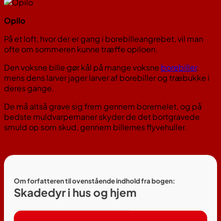
Opilo
På et loft, hvor der er gang i borebilleangrebet, vil man
ofte om sommeren kunne træffe opiloen.
Den voksne bille gør kål på mange voksne
borebiller
,
mens dens larver jager larver af borebiller og træbukke i
deres gange.
De må altså grave sig frem gennem boremelet, og på
bedste muldvarpemaner skyder de det bortgravede
smuld op som skud, gennem billernes flyvehuller.
Om forfatteren til ovenstående indhold fra bogen:
Skadedyr i hus og hjem