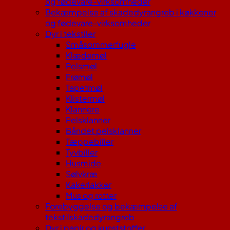
og fødevare-virksomheder
Bekæmpelse af skadedyrangreb i køkkener
og fødevare-virksomheder
Dyr i tekstiler
Småsommerfugle
Klædemøl
Pelsmøl
Frømøl
Tapetmøl
Klistermøl
Klannere
Pelsklanner
Båndet pelsklanner
Tæppebiller
Tyvbiller
Husmide
Sølvkræ
Kakerlakker
Mus og rotter
Forebyggelse og bekæmpelse af
tekstilskadedyrangreb
Dyr i papir og kunststoffer