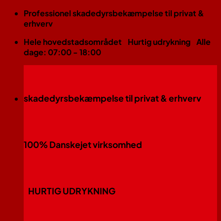
Fortsæt
Professionel skadedyrsbekæmpelse til privat &
til
erhverv
indhold
Hele hovedstadsområdet
Hurtig udrykning
Alle
dage: 07:00 - 18:00
skadedyrsbekæmpelse til privat & erhverv
100% Danskejet virksomhed
HURTIG UDRYKNING