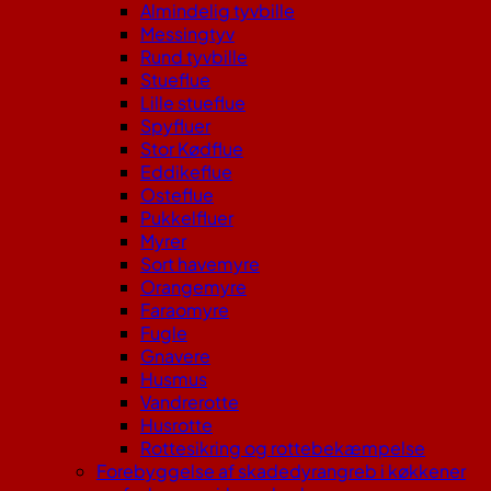
Almindelig tyvbille
Messingtyv
Rund tyvbille
Stueflue
Lille stueflue
Spyfluer
Stor Kødflue
Eddikeflue
Osteflue
Pukkelfluer
Myrer
Sort havemyre
Orangemyre
Faraomyre
Fugle
Gnavere
Husmus
Vandrerotte
Husrotte
Rottesikring og rottebekæmpelse
Forebyggelse af skadedyrangreb i køkkener