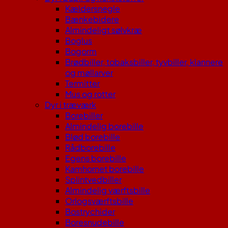
Kældersnegle
Bænkebidere
Almindeligt sølvkræ
Boglus
Bogorm
Brødbiller, tobaksbiller, tyvbiller, klannere
og møllarver
Termitter
Mus og rotter
Dyr i træværk
Borebiller
Almindelig borebille
Blød borebille
Rådborebille
Egens borebille
Kamhornet borebille
Splintvedbiller
Almindelig værftsbille
Orlogsværftsbille
Bostrychider
Boresnudebille