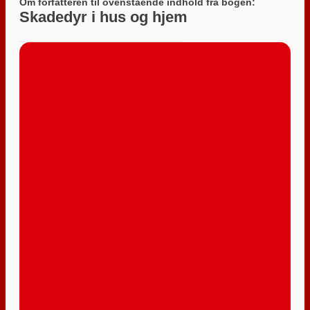
Om forfatteren til ovenstående indhold fra bogen:
Skadedyr i hus og hjem