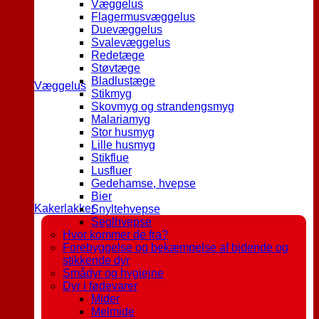
Væggelus
Flagermusvæggelus
Duevæggelus
Svalevæggelus
Redetæge
Støvtæge
Bladlustæge
Væggelus
Stikmyg
Skovmyg og strandengsmyg
Malariamyg
Stor husmyg
Lille husmyg
Stikflue
Lusfluer
Gedehamse, hvepse
Bier
Kakerlakker
Snyltehvepse
Seglhvepse
Hvor kommer de fra?
Forebyggelse og bekæmpelse af bidende og
stikkende dyr
Smådyr og hygiejne
Dyr i fødevarer
Mider
Melmide