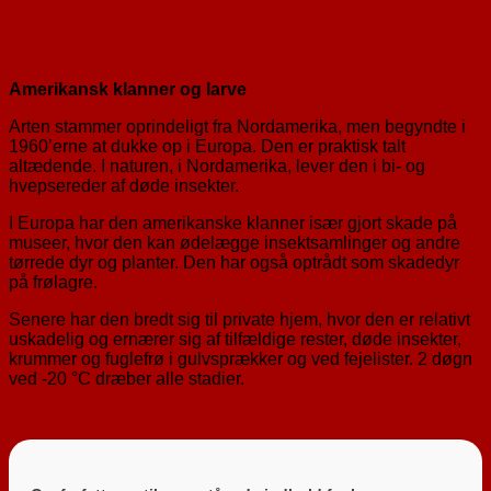
Amerikansk klanner og larve
Arten stammer oprindeligt fra Nordamerika, men begyndte i
1960’erne at dukke op i Europa. Den er praktisk talt
altædende. I naturen, i Nordamerika, lever den i bi- og
hvepsereder af døde insekter.
I Europa har den amerikanske klanner især gjort skade på
museer, hvor den kan ødelægge insektsamlinger og andre
tørrede dyr og planter. Den har også optrådt som skadedyr
på frølagre.
Senere har den bredt sig til private hjem, hvor den er relativt
uskadelig og ernærer sig af tilfældige rester, døde insekter,
krummer og fuglefrø i gulvsprækker og ved fejelister. 2 døgn
ved -20 °C dræber alle stadier.