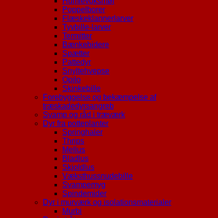
Humlevoksmøl
Poppelborer
Flæskeklannerlarver
Tyvbille-larver
Termitter
Bænkebidere
Spætter
Pattedyr
Snyltehvepse
Opilo
Skinkebille
Forebyggelse og bekæmpelse af
træskadedyrsangreb
Svamp og råd i træværk
Dyr fra potteplanter
Springhaler
Thrips
Mellus
Bladlus
Skjoldlus
Væksthussnudebille
Svampemyg
Spindemider
Dyr i murværk og isolationsmaterialer
Murbi