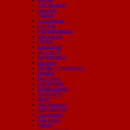
Rød skivebuk
Bøgebuk
Husbuk
Granbarkbuk
Fyrrebuk
Rød blomsterbuk
Brun træbuk
Pilebuk
Bambusbuk
Hvepsebuk
Bolværksbille
Klannere
Flæske- og husklanner
Tyvbiller
Træhvepse
Gravehvepse
Syrebladhveps
Gedehamse
Myrer
Herculesmyre
Sort havemyre
Orangemyre
Gule myrer
Frømøl