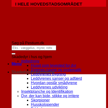
I HELE HOVEDSTADSOMRÅDET
Søg på Pestium.dk
Skadedyr i hus og hjem
Indledning
Menu
Huset som levested for dyr
Dyrenes navne og systematik
Skadedyrsbekæmpelse
Leddyrenes bygning
Leddyrenes sanser og adfærd
Hvordan opstår smådyrene
Leddyrenes udvikling
Insektplanche og Identifikation
Dyr, der kan bide, stikke og irritere
Skorpioner
Husskolopender