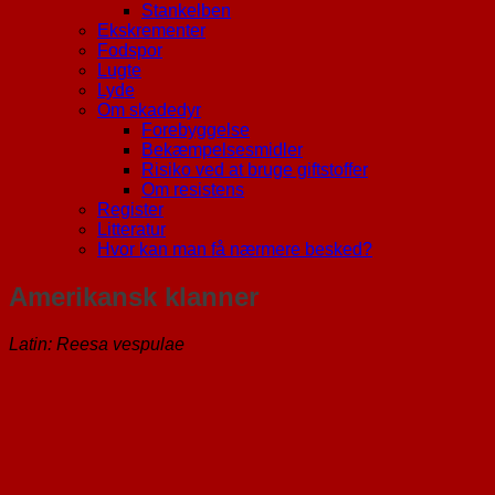
Stankelben
Ekskrementer
Fodspor
Lugte
Lyde
Om skadedyr
Forebyggelse
Bekæmpelsesmidler
Risiko ved at bruge giftstoffer
Om resistens
Register
Litteratur
Hvor kan man få nærmere besked?
Amerikansk klanner
Latin: Reesa vespulae