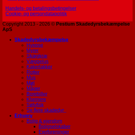
Handels- og betalingsbetingelser
Cookie- og persondatapolitik
Copyright 2013 - 2026 ©
Pestium Skadedyrsbekæmpelse
ApS
Skadedyrsbekæmpelse
Hvepse
Myrer
Skægkræ
Væggelus
Kakerlakker
Rotter
Mus
Møl
Måger
Borebiller
Klannere
Sølvfisk
Se flere skadedyr
Erhverv
Bolig & ejendom
Boligselskaber
Ejerforeninger