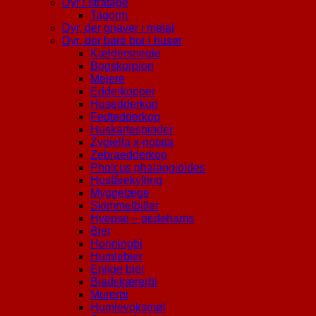
Dyr i stråtage
Tagorm
Dyr, der gnaver i metal
Dyr, der bare bor i huset
Kældersnegle
Bogskorpion
Mejere
Edderkopper
Husedderkop
Fedtedderkop
Huskartespinder
Zygiella x-notata
Zebraedderkop
Pholcus phalangioides
Husfårekylling
Myggetæge
Skimmelbiller
Hvepse – gedehams
Bier
Honningbi
Humlebier
Enlige bier
Bladskærerbi
Murerbi
Humlevoksmøl