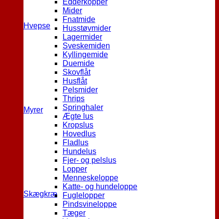
Edderkopper
Mider
Fnatmide
Hvepse
Husstøvmider
Lagermider
Sveskemiden
Kyllingemide
Duemide
Skovflåt
Husflåt
Pelsmider
Thrips
Springhaler
Myrer
Ægte lus
Kropslus
Hovedlus
Fladlus
Hundelus
Fjer- og pelslus
Lopper
Menneskeloppe
Katte- og hundeloppe
Skægkræ
Fuglelopper
Pindsvineloppe
Tæger