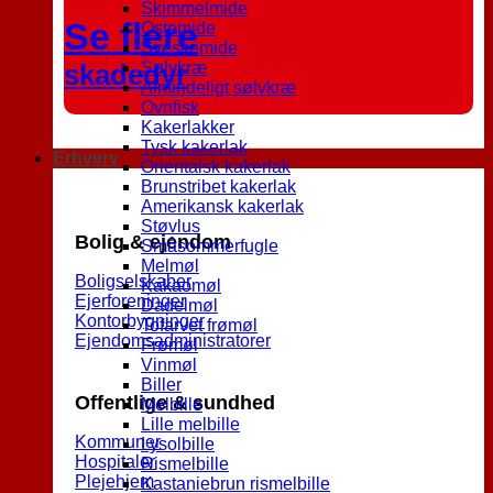
Skimmelmide
Se flere
Ostemide
Sveskemide
skadedyr
Sølvkræ
Almindeligt sølvkræ
Ovnfisk
Kakerlakker
Tysk kakerlak
Erhverv
Orientalsk kakerlak
Brunstribet kakerlak
Amerikansk kakerlak
Støvlus
Bolig & ejendom
Småsommerfugle
Melmøl
Boligselskaber
Kakaomøl
Ejerforeninger
Dadelmøl
Kontorbygninger
Tofarvet frømøl
Ejendomsadministratorer
Frømøl
Vinmøl
Biller
Offentlige & sundhed
Melbille
Lille melbille
Kommuner
Lysolbille
Hospitaler
Rismelbille
Plejehjem
Kastaniebrun rismelbille