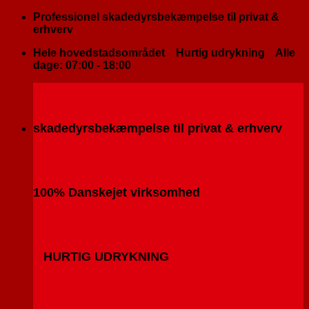
Fortsæt
Professionel skadedyrsbekæmpelse til privat &
til
erhverv
indhold
Hele hovedstadsområdet
Hurtig udrykning
Alle
dage: 07:00 - 18:00
skadedyrsbekæmpelse til privat & erhverv
100% Danskejet virksomhed
HURTIG UDRYKNING