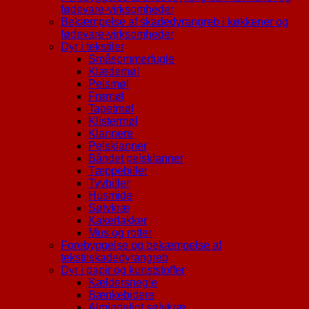
fødevare-virksomheder
Bekæmpelse af skadedyrangreb i køkkener og
fødevare-virksomheder
Dyr i tekstiler
Småsommerfugle
Klædemøl
Pelsmøl
Frømøl
Tapetmøl
Klistermøl
Klannere
Pelsklanner
Båndet pelsklanner
Tæppebiller
Tyvbiller
Husmide
Sølvkræ
Kakerlakker
Mus og rotter
Forebyggelse og bekæmpelse af
tekstilskadedyrangreb
Dyr i papir og kunststoffer
Kældersnegle
Bænkebidere
Almindeligt sølvkræ