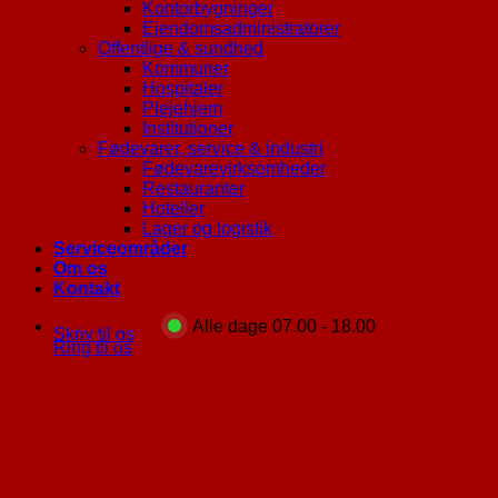
Kontorbygninger
Ejendomsadministratorer
Offentlige & sundhed
Kommuner
Hospitaler
Plejehjem
Institutioner
Fødevarer, service & industri
Fødevarevirksomheder
Restauranter
Hoteller
Lager og logistik
Serviceområder
Om os
Kontakt
Alle dage 07.00 - 18.00
Skriv til os
Ring til os