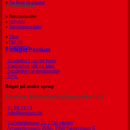
»
Se flere skadedyr
Information
» Beboersedler
»
Erhverv
»
Serviceområder
»
Blog
»
Om os
»
Kontakt os
Forlaget Pestium
Skadedyr i hus og hjem
Væggelus, stik og kløe
Skadedyr i levnedsmidler
DPIL
Bøger på andre sprog
Pestium Skadedyrsbekæmpelse ApS
71 99 23 23
info@pestium.dk
Skinderskovvej 10, 2730 Herlev
Amagerbrogade 206A, 2300 København S