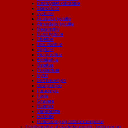
Rødbrystet kobrabille
Skinkebille
Tyvbiller
Australsk tyvbille
Almindelig tyvbille
Messingtyv
Rund tyvbille
Stueflue
Lille stueflue
Spyfluer
Stor Kødflue
Eddikeflue
Osteflue
Pukkelfluer
Myrer
Sort havemyre
Orangemyre
Faraomyre
Fugle
Gnavere
Husmus
Vandrerotte
Husrotte
Rottesikring og rottebekæmpelse
Forebyggelse af skadedyrangreb i køkkener og