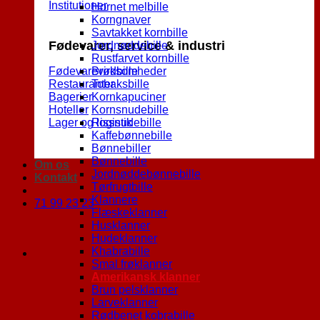
Institutioner
Hornet melbille
Korngnaver
Savtakket kornbille
Fødevarer, service & industri
Jordnøddebille
Rustfarvet kornbille
Fødevarevirksomheder
Brødbille
Restauranter
Tobaksbille
Bagerier
Kornkapuciner
Hoteller
Kornsnudebille
Lager og logistik
Rissnudebille
Kaffebønnebille
Bønnebiller
Bønnebille
Om os
Jordnøddebønnebille
Kontakt
Tørfrugtbille
Klannere
71 99 23 23
Flæskeklanner
Husklanner
Hudeklanner
Khabrabille
Smal frøklanner
Amerikansk klanner
Brun pelsklanner
Larveklanner
Rødbenet kobrabille