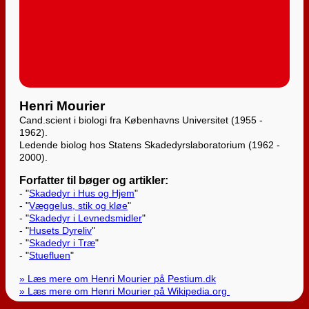
Henri Mourier
Cand.scient i biologi fra Københavns Universitet (1955 -
1962).
Ledende biolog hos Statens Skadedyrslaboratorium (1962 -
2000).
Forfatter til bøger og artikler:
- "
Skadedyr i Hus og Hjem
"
- "
Væggelus, stik og kløe
"
- "
Skadedyr i Levnedsmidler
"
- "
Husets Dyreliv
"
- "
Skadedyr i Træ
"
- "
Stuefluen
"
» Læs mere om Henri Mourier på Pestium.dk
» Læs mere om Henri Mourier på Wikipedia.org