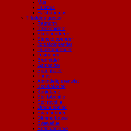
Mus
Husmus
Halsbåndmus
Tilfældige gæster
Regnorm
Bænkebidere
Skolopendrene
Stenskolopender
Jordskolopender
Husskolopender
Tusindben
Brunmider
Gamasider
Springhaler
Thrips
Almindelig ørentvist
Skovkakerlak
Kogletæge
Stor løbebille
Stor rovbille
Øresnudebille
Svampeborer
Glimmerbøsse
Svæveflue
Rottehalelarve