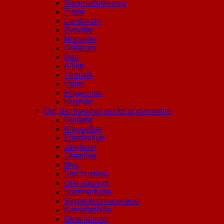
Sommerfuglemyg
Fugle
Landsvale
Bysvale
Mursejler
Gråspurv
Due
Allike
Tårnfalk
Ugler
Flagermus
Husmår
Dyr, der kommer ind for at overvintre
Guldøje
Klyngeflue
Efterårsflue
Julefluen
Græsflue
Myg
Stor husmyg
Lille husmyg
Sommerfugle
Syvplettet mariehøne
Kornbladbille
Gedehamse