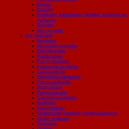
Boglus
Bogorm
Brødbiller, tobaksbiller, tyvbiller, klannere og
møllarver
Termitter
Mus og rotter
Dyr i træværk
Borebiller
Almindelig borebille
Blød borebille
Rådborebille
Egens borebille
Kamhornet borebille
Splintvedbiller
Almindelig værftsbille
Orlogsværftsbille
Bostrychider
Boresnudebille
Nåletræssnudebille
Barkbiller
Askebarkbille
Vedborende barkbiller Ambrosiabillerne
Stribet vedborer
Træbukke
Violbuk