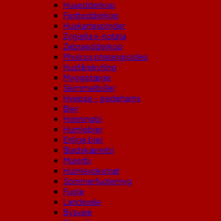
Husedderkop
Fedtedderkop
Huskartespinder
Zygiella x-notata
Zebraedderkop
Pholcus phalangioides
Husfårekylling
Myggetæge
Skimmelbiller
Hvepse – gedehams
Bier
Honningbi
Humlebier
Enlige bier
Bladskærerbi
Murerbi
Humlevoksmøl
Sommerfuglemyg
Fugle
Landsvale
Bysvale