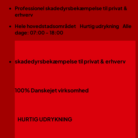
Fortsæt
Professionel skadedyrsbekæmpelse til privat &
til
erhverv
indhold
Hele hovedstadsområdet
Hurtig udrykning
Alle
dage: 07:00 - 18:00
skadedyrsbekæmpelse til privat & erhverv
100% Danskejet virksomhed
HURTIG UDRYKNING