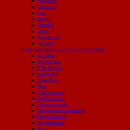
Mursejler
Gråspurv
Due
Allike
Tårnfalk
Ugler
Flagermus
Husmår
Dyr, der kommer ind for at overvintre
Guldøje
Klyngeflue
Efterårsflue
Julefluen
Græsflue
Myg
Stor husmyg
Lille husmyg
Sommerfugle
Syvplettet mariehøne
Kornbladbille
Gedehamse
Mus