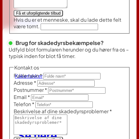
Få et uforpligtende tilbud
Hvis du er et menneske, skal du lade dette felt
Væggelus
være tomt.
Brug for skadedyrsbekæmpelse?
Udfyld blot formularen herunder og du hører fra os –
typisk inden for blot få timer.
Kontakt os
Fulde navn
*
Kakerlakker
Adresse
*
Postnummer
*
Email
*
Telefon
*
Beskrivelse af dine skadedyrsproblemer
*
Se flere