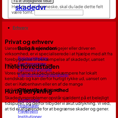
Få et uforpligtende tilbud
skadedyr
Hvis du er et menneske, skal du lade dette felt
være tomt.
Erhverv
Privat og erhverv
Bolig & ejendom
Uanset om du er privat boligejer eller driver en
virksomhed, er vi specialiserede i at hjælpe med alt fra
Boligselskaber
forebyggelse til bekæmpelse af skadedyr, uanset
Ejerforeninger
hvilken art der er tale om.
I hele hovedstaden
Kontorbygninger
Vores erfarne skadedyrsbekæmpere har lokalt
Ejendomsadministratorer
kendskab og kan derfor hurtigt rykke ud, uanset om
det er i København eller en af de mange
omkringliggende kommuner.
Offentlige & sundhed
Hurtig udrykning
Skadedyrsproblemer opstår sjældent på et belejligt
Kommuner
tidspunkt, og derfor tilbyder vi akut udrykning. Vi ved,
Hospitaler
at tid er afgørende for at begrænse skader og gener.
Plejehjem
Institutioner