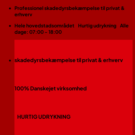
Fortsæt
Professionel skadedyrsbekæmpelse til privat &
til
erhverv
indhold
Hele hovedstadsområdet
Hurtig udrykning
Alle
dage: 07:00 - 18:00
skadedyrsbekæmpelse til privat & erhverv
100% Danskejet virksomhed
HURTIG UDRYKNING