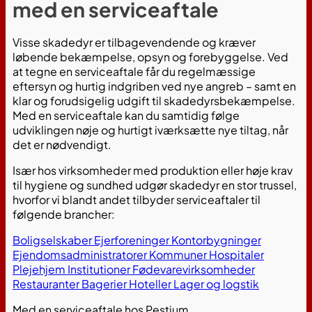
med en serviceaftale
Visse skadedyr er tilbagevendende og kræver
løbende bekæmpelse, opsyn og forebyggelse. Ved
at tegne en serviceaftale får du regelmæssige
eftersyn og hurtig indgriben ved nye angreb – samt en
klar og forudsigelig udgift til skadedyrsbekæmpelse.
Med en serviceaftale kan du samtidig følge
udviklingen nøje og hurtigt iværksætte nye tiltag, når
det er nødvendigt.
Især hos virksomheder med produktion eller høje krav
til hygiene og sundhed udgør skadedyr en stor trussel,
hvorfor vi blandt andet tilbyder serviceaftaler til
følgende brancher:
Boligselskaber
Ejerforeninger
Kontorbygninger
Ejendomsadministratorer
Kommuner
Hospitaler
Plejehjem
Institutioner
Fødevarevirksomheder
Restauranter
Bagerier
Hoteller
Lager og logstik
Med en serviceaftale hos Pestium