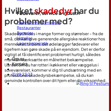
Hvilket
skadedyr
har du
Fødevarer, service & industri
problemer med?
Fødevarevirksomheder
Restauranter
Bagerier
Skadedyr findes i mange former og størrelser – fra de
Hoteller
små, der kan give generende allergiske reaktioner hos
Lager og logistik
mennesker, til dem, der ødelægger fødevarer eller
ligefrem kan gøre skade på en ejendom. Det er derfor
vigtigt at få identificeret problemet hurtigt, således
Om os
man kan iværksætte en målrettet bekæmpelse.
Kontakt
Uanset om du har rotter i køkkenet eller væggelus i
soveværelset, kommer vi dig til undsætning med en
71 99 23 23
professionel skadedyrsbekæmpelse, så du kan
genvinde kontrollen over dit hjem eller din virksomhed.