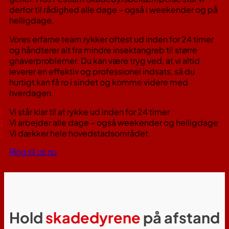
derfor til rådighed alle dage – også i weekender og på
helligdage.
Vores erfarne team rykker oftest ud inden for 24 timer
og håndterer alt fra mindre insektangreb til større
gnaverproblemer. Du kan være tryg ved, at vi altid
leverer en effektiv og professionel indsats, så du
hurtigt kan få ro i sindet og komme videre med
hverdagen.
Vi står klar til at rykke ud inden for 24 timer
Vi arbejder alle dage – også weekender og helligdage
Vi dækker hele hovedstadsområdet
Ring til os nu
Hold
skadedyrene
på afstand