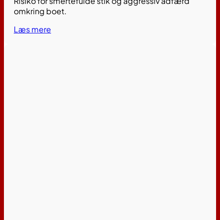
Risiko for smertefulde stik og aggressiv adfærd
omkring boet.
Læs mere