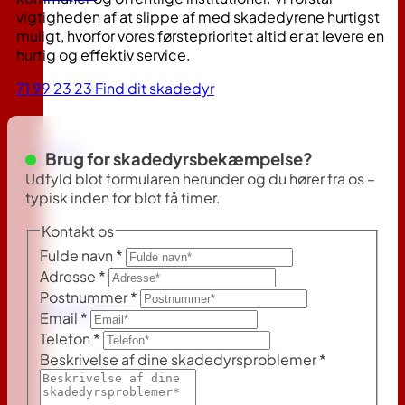
vigtigheden af at slippe af med skadedyrene hurtigst
muligt, hvorfor vores førsteprioritet altid er at levere en
hurtig og effektiv service.
71 99 23 23
Find dit skadedyr
Myrer
Brug for skadedyrsbekæmpelse?
Udfyld blot formularen herunder og du hører fra os –
typisk inden for blot få timer.
Kontakt os
Fulde navn
*
Adresse
*
Postnummer
*
Skægkræ
Email
*
Telefon
*
Beskrivelse af dine skadedyrsproblemer
*