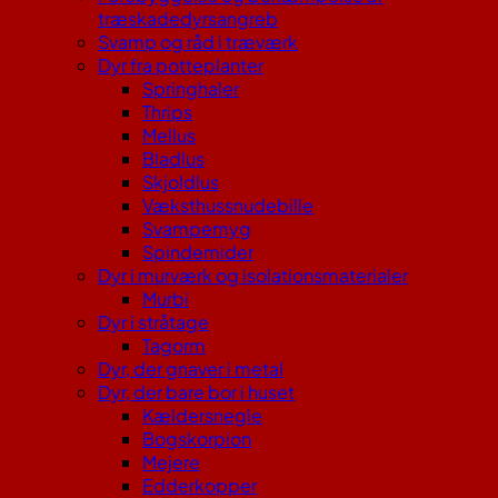
træskadedyrsangreb
Svamp og råd i træværk
Dyr fra potteplanter
Springhaler
Thrips
Mellus
Bladlus
Skjoldlus
Væksthussnudebille
Svampemyg
Spindemider
Dyr i murværk og isolationsmaterialer
Murbi
Dyr i stråtage
Tagorm
Dyr, der gnaver i metal
Dyr, der bare bor i huset
Kældersnegle
Bogskorpion
Mejere
Edderkopper