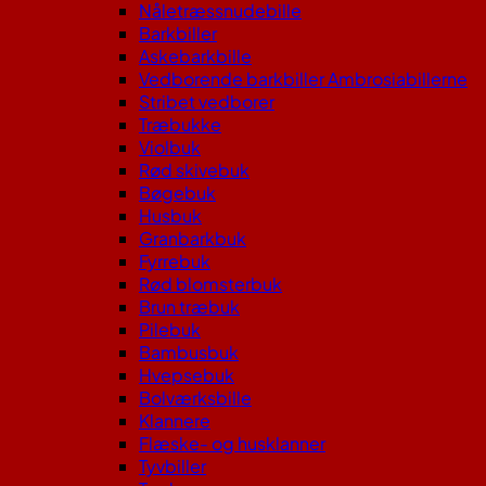
Nåletræssnudebille
Barkbiller
Askebarkbille
Vedborende barkbiller Ambrosiabillerne
Stribet vedborer
Træbukke
Violbuk
Rød skivebuk
Bøgebuk
Husbuk
Granbarkbuk
Fyrrebuk
Rød blomsterbuk
Brun træbuk
Pilebuk
Bambusbuk
Hvepsebuk
Bolværksbille
Klannere
Flæske- og husklanner
Tyvbiller