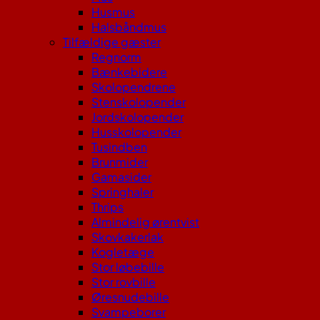
Husmus
Halsbåndmus
Tilfældige gæster
Regnorm
Bænkebidere
Skolopendrene
Stenskolopender
Jordskolopender
Husskolopender
Tusindben
Brunmider
Gamasider
Springhaler
Thrips
Almindelig ørentvist
Skovkakerlak
Kogletæge
Stor løbebille
Stor rovbille
Øresnudebille
Svampeborer