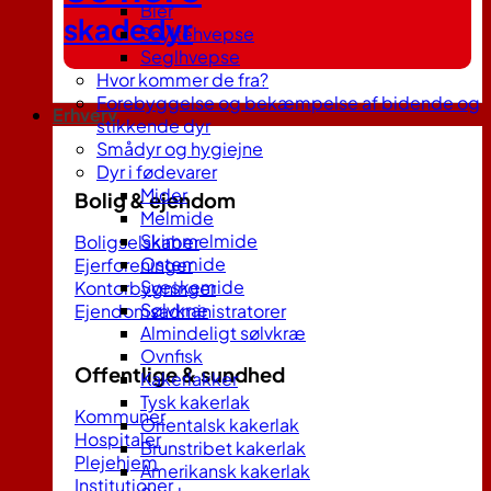
Bier
skadedyr
Snyltehvepse
Seglhvepse
Hvor kommer de fra?
Forebyggelse og bekæmpelse af bidende og
Erhverv
stikkende dyr
Smådyr og hygiejne
Dyr i fødevarer
Mider
Bolig & ejendom
Melmide
Skimmelmide
Boligselskaber
Ostemide
Ejerforeninger
Sveskemide
Kontorbygninger
Sølvkræ
Ejendomsadministratorer
Almindeligt sølvkræ
Ovnfisk
Offentlige & sundhed
Kakerlakker
Tysk kakerlak
Kommuner
Orientalsk kakerlak
Hospitaler
Brunstribet kakerlak
Plejehjem
Amerikansk kakerlak
Institutioner