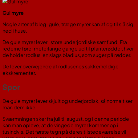
Gul myre
Nogle arter af bleg-gule, træge myrer kan af og til slå sig
ned i huse.
De gule myrer lever i store underjordiske samfund. Fra
rederne fører meterlange gange ud til planterødder, hvor
de holder rodlus, en slags bladlus, som suger på rødder.
De lever overvejende af rodlusenes sukkerholdige
ekskrementer.
Spor
De gule myrer lever skjult og underjordisk, så normalt ser
man dem ikke.
Sværmningen sker fra juli til august, og i denne periode
kan man opleve, at de vingede myrer kommer op i
tusindvis. Det første tegn på deres tilstedeværelse vil