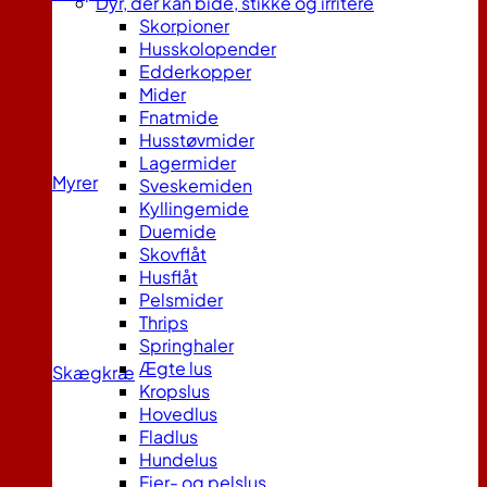
Dyr, der kan bide, stikke og irritere
Skorpioner
Husskolopender
Edderkopper
Mider
Fnatmide
Husstøvmider
Lagermider
Myrer
Sveskemiden
Kyllingemide
Duemide
Skovflåt
Husflåt
Pelsmider
Thrips
Springhaler
Ægte lus
Skægkræ
Kropslus
Hovedlus
Fladlus
Hundelus
Fjer- og pelslus