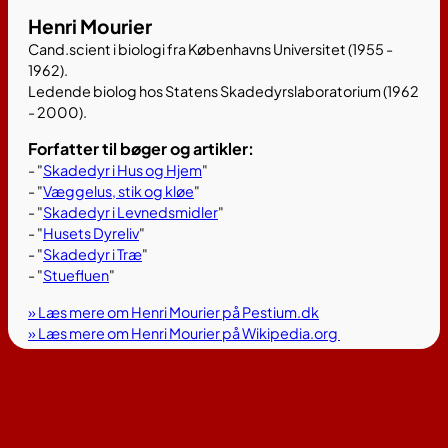
Henri Mourier
Cand.scient i biologi fra Københavns Universitet (1955 -
1962).
Ledende biolog hos Statens Skadedyrslaboratorium (1962
- 2000).
Forfatter til bøger og artikler:
- "
Skadedyr i Hus og Hjem
"
- "
Væggelus, stik og kløe
"
- "
Skadedyr i Levnedsmidler
"
- "
Husets Dyreliv
"
- "
Skadedyr i Træ
"
- "
Stuefluen
"
» Læs mere om Henri Mourier på Pestium.dk
» Læs mere om Henri Mourier på Wikipedia.org