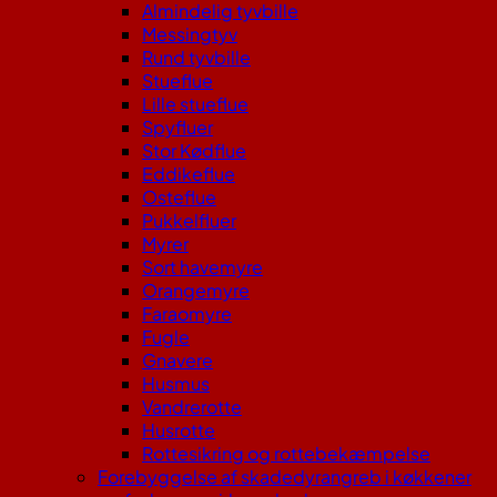
Almindelig tyvbille
Messingtyv
Rund tyvbille
Stueflue
Lille stueflue
Spyfluer
Stor Kødflue
Eddikeflue
Osteflue
Pukkelfluer
Myrer
Sort havemyre
Orangemyre
Faraomyre
Fugle
Gnavere
Husmus
Vandrerotte
Husrotte
Rottesikring og rottebekæmpelse
Forebyggelse af skadedyrangreb i køkkener