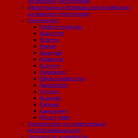
og fødevare-virksomheder
Bekæmpelse af skadedyrangreb i køkkener
og fødevare-virksomheder
Dyr i tekstiler
Småsommerfugle
Klædemøl
Pelsmøl
Frømøl
Tapetmøl
Klistermøl
Klannere
Pelsklanner
Båndet pelsklanner
Tæppebiller
Tyvbiller
Husmide
Sølvkræ
Kakerlakker
Mus og rotter
Forebyggelse og bekæmpelse af
tekstilskadedyrangreb
Dyr i papir og kunststoffer