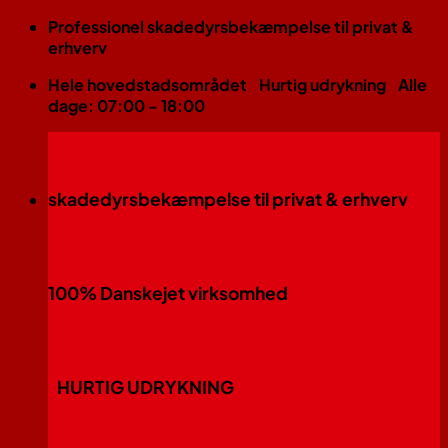
Fortsæt
Professionel skadedyrsbekæmpelse til privat &
til
erhverv
indhold
Hele hovedstadsområdet
Hurtig udrykning
Alle
dage: 07:00 - 18:00
skadedyrsbekæmpelse til privat & erhverv
100% Danskejet virksomhed
HURTIG UDRYKNING