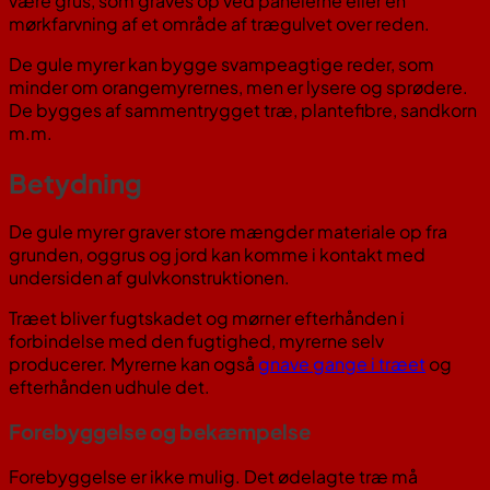
være grus, som graves op ved panelerne eller en
mørkfarvning af et område af trægulvet over reden.
De gule myrer kan bygge svampeagtige reder, som
minder om orangemyrernes, men er lysere og sprødere.
De bygges af sammentrygget træ, plantefibre, sandkorn
m.m.
Betydning
De gule myrer graver store mængder materiale op fra
grunden, oggrus og jord kan komme i kontakt med
undersiden af gulvkonstruktionen.
Træet bliver fugtskadet og mørner efterhånden i
forbindelse med den fugtighed, myrerne selv
producerer. Myrerne kan også
gnave gange i træet
og
efterhånden udhule det.
Forebyggelse og bekæmpelse
Forebyggelse er ikke mulig. Det ødelagte træ må