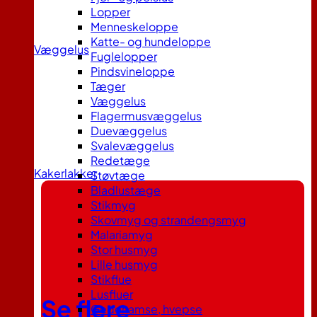
Lopper
Menneskeloppe
Katte- og hundeloppe
Væggelus
Fuglelopper
Pindsvineloppe
Tæger
Væggelus
Flagermusvæggelus
Duevæggelus
Svalevæggelus
Redetæge
Kakerlakker
Støvtæge
Bladlustæge
Stikmyg
Skovmyg og strandengsmyg
Malariamyg
Stor husmyg
Lille husmyg
Stikflue
Lusfluer
Se flere
Gedehamse, hvepse