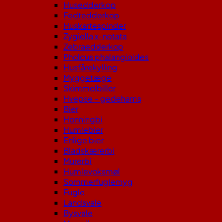
Husedderkop
Fedtedderkop
Huskartespinder
Zygiella x-notata
Zebraedderkop
Pholcus phalangioides
Husfårekylling
Myggetæge
Skimmelbiller
Hvepse – gedehams
Bier
Honningbi
Humlebier
Enlige bier
Bladskærerbi
Murerbi
Humlevoksmøl
Sommerfuglemyg
Fugle
Landsvale
Bysvale