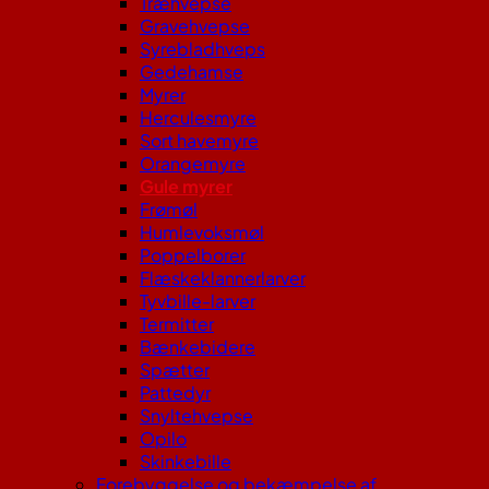
Træhvepse
Gravehvepse
Syrebladhveps
Gedehamse
Myrer
Herculesmyre
Sort havemyre
Orangemyre
Gule myrer
Frømøl
Humlevoksmøl
Poppelborer
Flæskeklannerlarver
Tyvbille-larver
Termitter
Bænkebidere
Spætter
Pattedyr
Snyltehvepse
Opilo
Skinkebille
Forebyggelse og bekæmpelse af