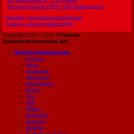
Skinderskovvej 10, 2730 Herlev
Amagerbrogade 206A, 2300 København S
Handels- og betalingsbetingelser
Cookie- og persondatapolitik
Copyright 2013 - 2026 ©
Pestium
Skadedyrsbekæmpelse ApS
Skadedyrsbekæmpelse
Hvepse
Myrer
Skægkræ
Væggelus
Kakerlakker
Rotter
Mus
Møl
Måger
Borebiller
Klannere
Sølvfisk
Se flere skadedyr