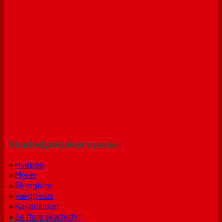
Skadedyrsbekæmpelse
»
Hvepse
»
Myrer
»
Skægkræ
»
Væggelus
»
Kakerlakker
»
Se flere skadedyr
Information