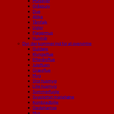
Mursejler
Gråspurv
Due
Allike
Tårnfalk
Ugler
Flagermus
Husmår
Dyr, der kommer ind for at overvintre
Guldøje
Klyngeflue
Efterårsflue
Julefluen
Græsflue
Myg
Stor husmyg
Lille husmyg
Sommerfugle
Syvplettet mariehøne
Kornbladbille
Gedehamse
Mus