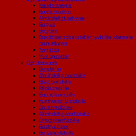
Kældersnegle
Bænkebidere
Almindeligt sølvkræ
Boglus
Bogorm
Brødbiller, tobaksbiller, tyvbiller, klannere
og møllarver
Termitter
Mus og rotter
Dyr i træværk
Borebiller
Almindelig borebille
Blød borebille
Rådborebille
Egens borebille
Kamhornet borebille
Splintvedbiller
Almindelig værftsbille
Orlogsværftsbille
Bostrychider
Boresnudebille