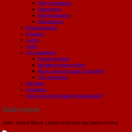
Glimmerbøsse
Svæveflue
Rottehalelarve
Stankelben
Ekskrementer
Fodspor
Lugte
Lyde
Om skadedyr
Forebyggelse
Bekæmpelsesmidler
Risiko ved at bruge giftstoffer
Om resistens
Register
Litteratur
Hvor kan man få nærmere besked?
Gule myrer
Latin: Lasius flavus, Lasius umbratus
og
Lasius mixtus