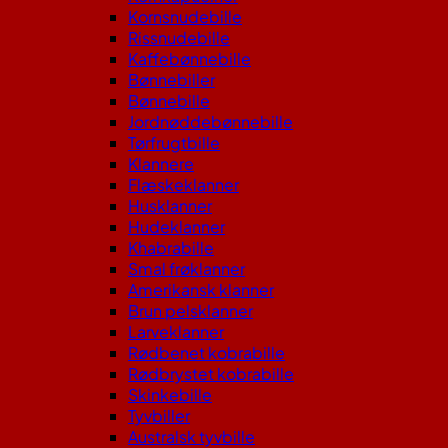
Kornsnudebille
Rissnudebille
Kaffebønnebille
Bønnebiller
Bønnebille
Jordnøddebønnebille
Tørfrugtbille
Klannere
Flæskeklanner
Husklanner
Hudeklanner
Khabrabille
Smal frøklanner
Amerikansk klanner
Brun pelsklanner
Larveklanner
Rødbenet kobrabille
Rødbrystet kobrabille
Skinkebille
Tyvbiller
Australsk tyvbille