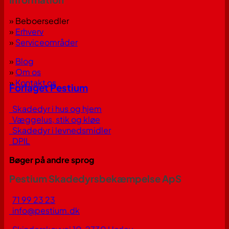
» Beboersedler
»
Erhverv
»
Serviceområder
»
Blog
»
Om os
»
Kontakt os
Forlaget Pestium
Skadedyr i hus og hjem
Væggelus, stik og kløe
Skadedyr i levnedsmidler
DPIL
Bøger på andre sprog
Pestium Skadedyrsbekæmpelse ApS
71 99 23 23
info@pestium.dk