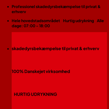
Fortsæt
Professionel skadedyrsbekæmpelse til privat &
til
erhverv
indhold
Hele hovedstadsområdet
Hurtig udrykning
Alle
dage: 07:00 - 18:00
skadedyrsbekæmpelse til privat & erhverv
100% Danskejet virksomhed
HURTIG UDRYKNING