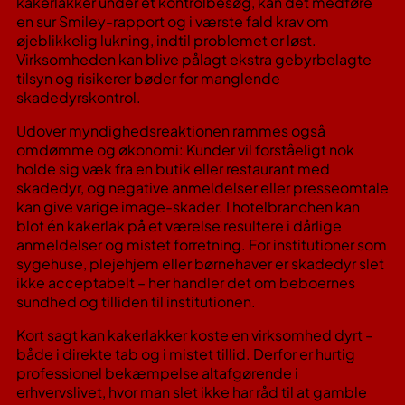
kakerlakker under et kontrolbesøg, kan det medføre
en sur Smiley-rapport og i værste fald krav om
øjeblikkelig lukning, indtil problemet er løst​.
Virksomheden kan blive pålagt ekstra gebyrbelagte
tilsyn og risikerer bøder for manglende
skadedyrskontrol.
Udover myndighedsreaktionen rammes også
omdømme og økonomi: Kunder vil forståeligt nok
holde sig væk fra en butik eller restaurant med
skadedyr, og negative anmeldelser eller presseomtale
kan give varige image-skader. I hotelbranchen kan
blot én kakerlak på et værelse resultere i dårlige
anmeldelser og mistet forretning. For institutioner som
sygehuse, plejehjem eller børnehaver er skadedyr slet
ikke acceptabelt – her handler det om beboernes
sundhed og tilliden til institutionen.
Kort sagt kan kakerlakker koste en virksomhed dyrt –
både i direkte tab og i mistet tillid. Derfor er hurtig
professionel bekæmpelse altafgørende i
erhvervslivet, hvor man slet ikke har råd til at gamble