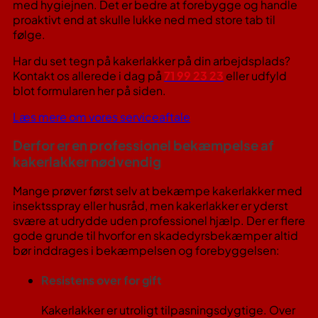
med hygiejnen. Det er bedre at forebygge og handle
proaktivt end at skulle lukke ned med store tab til
følge.
Har du set tegn på kakerlakker på din arbejdsplads?
Kontakt os allerede i dag på
71 99 23 23
eller udfyld
blot formularen her på siden.
Læs mere om vores serviceaftale
Derfor er en professionel bekæmpelse af
kakerlakker nødvendig
Mange prøver først selv at bekæmpe kakerlakker med
insektsspray eller husråd, men kakerlakker er yderst
svære at udrydde uden professionel hjælp. Der er flere
gode grunde til hvorfor en skadedyrsbekæmper altid
bør inddrages i bekæmpelsen og forebyggelsen:
Resistens over for gift
Kakerlakker er utroligt tilpasningsdygtige. Over