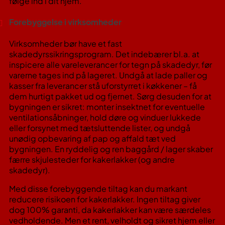
følge ind i dit hjem.
Forebyggelse i virksomheder
Virksomheder bør have et fast
skadedyrssikringsprogram. Det indebærer bl.a. at
inspicere alle vareleverancer for tegn på skadedyr, før
varerne tages ind på lageret. Undgå at lade paller og
kasser fra leverancer stå uforstyrret i køkkener – få
dem hurtigt pakket ud og fjernet​. Sørg desuden for at
bygningen er sikret: monter insektnet for eventuelle
ventilationsåbninger, hold døre og vinduer lukkede
eller forsynet med tætsluttende lister, og undgå
unødig opbevaring af pap og affald tæt ved
bygningen. En ryddelig og ren baggård / lager skaber
færre skjulesteder for kakerlakker (og andre
skadedyr).
Med disse forebyggende tiltag kan du markant
reducere risikoen for kakerlakker. Ingen tiltag giver
dog 100% garanti, da kakerlakker kan være særdeles
vedholdende. Men et rent, velholdt og sikret hjem eller