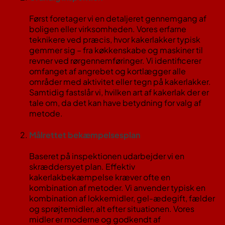
Først foretager vi en detaljeret gennemgang af
boligen eller virksomheden. Vores erfarne
teknikere ved præcis, hvor kakerlakker typisk
gemmer sig – fra køkkenskabe og maskiner til
revner ved rørgennemføringer. Vi identificerer
omfanget af angrebet og kortlægger alle
områder med aktivitet eller tegn på kakerlakker.
Samtidig fastslår vi, hvilken art af kakerlak der er
tale om, da det kan have betydning for valg af
metode.
Målrettet bekæmpelsesplan
Baseret på inspektionen udarbejder vi en
skræddersyet plan. Effektiv
kakerlakbekæmpelse kræver ofte en
kombination af metoder​. Vi anvender typisk en
kombination af lokkemidler, gel-ædegift, fælder
og sprøjtemidler, alt efter situationen. Vores
midler er moderne og godkendt af