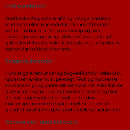
Hold grundigt rent
God køkkenhygiejne er alfa og omega. Lad ikke
madrester eller uvaskede tallerkener stå fremme
natten. Tør borde af, fej krummer op og tøm
skraldespanden jævnligt. Selv små madorifter på
gulvet kan tiltrække kakerlakker, da de er altædende
og konstant på jagt efter føde.
Rengør skjulte steder
Husk at gøre rent under og bagved komfur, køleskab,
opvaskemaskine m.m. jævnligt. Fedt og madrester
kan samle sig i og under køkkenmaskiner. Kakerlakker
trives især bag hvidevarer, hvor der er varmt, og hvor
der kan ligge madrester​. Træk derfor dine
køkkenapparater ud en gang imellem og rengør
grundigt for at fjerne deres potentielle spisekammer.
Opbevar mad i tætte beholdere