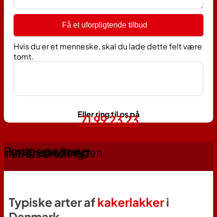
Få et uforpligtende tilbud
Hvis du er et menneske, skal du lade dette felt være
tomt.
Eller ring til os på
71 99 23 23
Privat og erhverv
Hurtig udrykning
I hele hovedstaden
+25 års erfaring
Typiske arter af
kakerlakker
i
Danmark