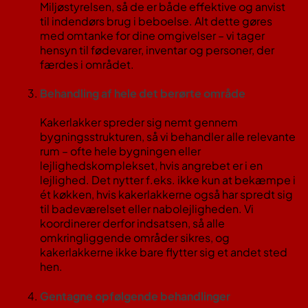
Miljøstyrelsen, så de er både effektive og anvist
til indendørs brug i beboelse. Alt dette gøres
med omtanke for dine omgivelser – vi tager
hensyn til fødevarer, inventar og personer, der
færdes i området.
Behandling af hele det berørte område
Kakerlakker spreder sig nemt gennem
bygningsstrukturen, så vi behandler alle relevante
rum – ofte hele bygningen eller
lejlighedskomplekset, hvis angrebet er i en
lejlighed​. Det nytter f.eks. ikke kun at bekæmpe i
ét køkken, hvis kakerlakkerne også har spredt sig
til badeværelset eller nabolejligheden. Vi
koordinerer derfor indsatsen, så alle
omkringliggende områder sikres, og
kakerlakkerne ikke bare flytter sig et andet sted
hen.
Gentagne opfølgende behandlinger