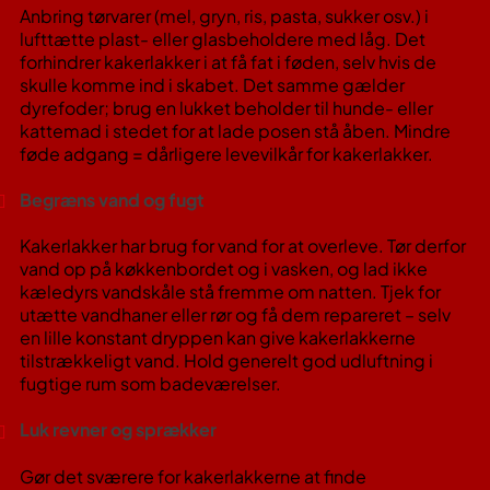
Anbring tørvarer (mel, gryn, ris, pasta, sukker osv.) i
lufttætte plast- eller glasbeholdere med låg​. Det
forhindrer kakerlakker i at få fat i føden, selv hvis de
skulle komme ind i skabet. Det samme gælder
dyrefoder; brug en lukket beholder til hunde- eller
kattemad i stedet for at lade posen stå åben. Mindre
føde adgang = dårligere levevilkår for kakerlakker.
Begræns vand og fugt
Kakerlakker har brug for vand for at overleve. Tør derfor
vand op på køkkenbordet og i vasken, og lad ikke
kæledyrs vandskåle stå fremme om natten​. Tjek for
utætte vandhaner eller rør og få dem repareret – selv
en lille konstant dryppen kan give kakerlakkerne
tilstrækkeligt vand. Hold generelt god udluftning i
fugtige rum som badeværelser.
Luk revner og sprækker
Gør det sværere for kakerlakkerne at finde