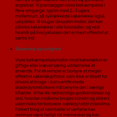
angrebet. Vi planlægger vores bekæmpelse i
flere omgange, typisk med 2-3 ugers
mellemrum, så nyklækkede kakerlakker også
udryddes. Vi bruger desuden midler, der kan
påvirke kakerlakker i alle livsstadier, og ved
hvornår på livscyklussen det er mest effektivt at
sætte ind.
Sikkerhed og lovlighed
Visse bekæmpelsesmidler mod kakerlakker er
giftige eller kræver særlig uddannelse at
anvende. For eksempel er borsyre et meget
effektivt kakerlakgiftstof, som ikke er tilladt for
private at bruge – kun certificerede
skadedyrsteknikere må benytte det i særlige
tilfælde​. Vi har de nødvendige godkendelser og
ved, hvordan midlerne bruges korrekt og sikkert,
uden risiko for beboere, kæledyr eller indeklima.
Forkert brug af kemikalier af uerfarne kan
derimod være farligt for mennesker og kan