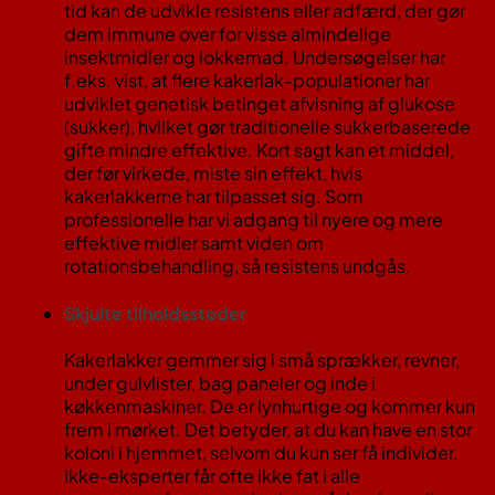
tid kan de udvikle resistens eller adfærd, der gør
dem immune over for visse almindelige
insektmidler og lokkemad. Undersøgelser har
f.eks. vist, at flere kakerlak-populationer har
udviklet genetisk betinget afvisning af glukose
(sukker), hvilket gør traditionelle sukkerbaserede
gifte mindre effektive​. Kort sagt kan et middel,
der før virkede, miste sin effekt, hvis
kakerlakkerne har tilpasset sig​. Som
professionelle har vi adgang til nyere og mere
effektive midler samt viden om
rotationsbehandling, så resistens undgås.
Skjulte tilholdssteder
Kakerlakker gemmer sig i små sprækker, revner,
under gulvlister, bag paneler og inde i
køkkenmaskiner. De er lynhurtige og kommer kun
frem i mørket. Det betyder, at du kan have en stor
koloni i hjemmet, selvom du kun ser få individer.
Ikke-eksperter får ofte ikke fat i alle