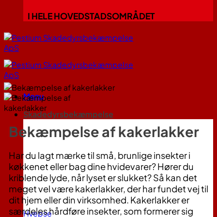
I HELE HOVEDSTADSOMRÅDET
Menu
Skadedyrsbekæmpelse
Bekæmpelse af kakerlakker
Har du lagt mærke til små, brunlige insekter i
køkkenet eller bag dine hvidevarer? Hører du
kriblende lyde, når lyset er slukket? Så kan det
meget vel være kakerlakker, der har fundet vej til
dit hjem eller din virksomhed. Kakerlakker er
særdeles hårdføre insekter, som formerer sig
Hvepse