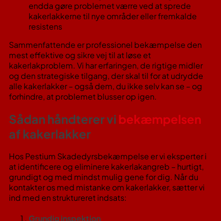
endda gøre problemet værre ved at sprede
kakerlakkerne til nye områder eller fremkalde
resistens​
Sammenfattende er professionel bekæmpelse den
mest effektive og sikre vej til at løse et
kakerlakproblem. Vi har erfaringen, de rigtige midler
og den strategiske tilgang, der skal til for at udrydde
alle kakerlakker – også dem, du ikke selv kan se – og
forhindre, at problemet blusser op igen.
Sådan håndterer vi
bekæmpelsen
af kakerlakker
Hos Pestium Skadedyrsbekæmpelse er vi eksperter i
at identificere og eliminere kakerlakangreb – hurtigt,
grundigt og med mindst mulig gene for dig. Når du
kontakter os med mistanke om kakerlakker, sætter vi
ind med en struktureret indsats:
Grundig inspektion