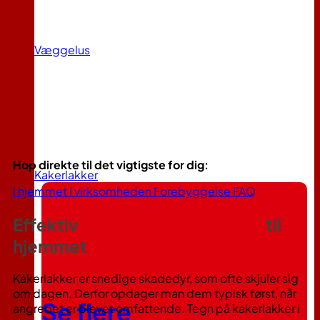
Væggelus
Hop direkte til det vigtigste for dig:
Kakerlakker
I hjemmet
I virksomheden
Forebyggelse
FAQ
Effektiv
kakerlakbekæmpelse
til
hjemmet
Kakerlakker er snedige skadedyr, som ofte skjuler sig
om dagen. Derfor opdager man dem typisk først, når
Se flere
angrebet er blevet omfattende. Tegn på kakerlakker i