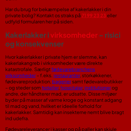
Har du brug for bekæmpelse af kakerlakker i din
private bolig? Kontakt os straks på
71 99 23 23
eller
udfyld formularen her på siden.
Kakerlakker i
virksomheder
– risici
og konsekvenser
Hvor kakerlakker i private hjem er slemme, kan
kakerlakangreb i virksomheder være direkte
katastrofale. Særligt
fødevarebranchens
virksomheder
– f.eks.
restauranter
, storkøkkener,
fødevareproduktion,
bagerier
samt fødevarebutikker
– og steder som
hoteller
,
hospitaler
,
institutioner
og
andre, der håndterer mad, er udsatte. Disse miljøer
byder på masser af varme kroge og konstant adgang
til mad og vand, hvilket er ideelle forhold for
kakerlakker. Samtidig kan insekterne nemt blive bragt
ind udefra.
Fødevareleverancer i kasser og på paller kan skjule