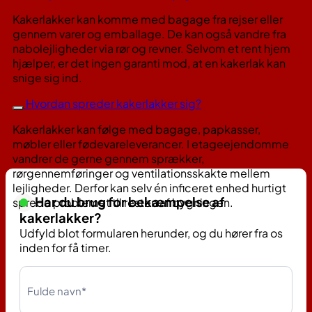
Kakerlakker kan komme med bagage fra rejser eller
gennem varer og emballage. De kan også vandre fra
nabolejligheder via rør og revner. Selvom et rent hjem
hjælper, er det ingen garanti mod, at en kakerlak kan
snige sig ind.
Hvordan spreder kakerlakker sig?
Kakerlakker kan følge med bagage, papkasser,
møbler eller fødevareleverancer. I etageejendomme
vandrer de gerne gennem sprækker,
rørgennemføringer og ventilationsskakte mellem
lejligheder. Derfor kan selv én inficeret enhed hurtigt
Har du brug for bekæmpelse af
sprede problemet til resten af bygningen.
kakerlakker?
Udfyld blot formularen herunder, og du hører fra os
inden for få timer.
Kontakt
os