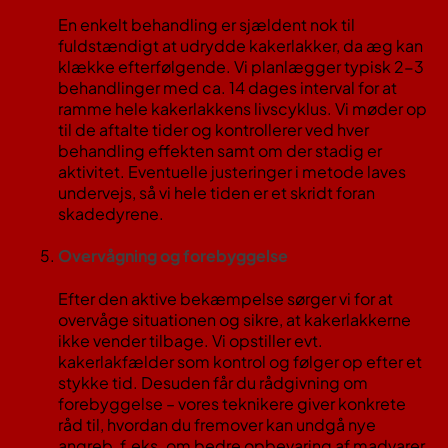
En enkelt behandling er sjældent nok til
fuldstændigt at udrydde kakerlakker, da æg kan
klække efterfølgende. Vi planlægger typisk 2-3
behandlinger med ca. 14 dages interval for at
ramme hele kakerlakkens livscyklus​. Vi møder op
til de aftalte tider og kontrollerer ved hver
behandling effekten samt om der stadig er
aktivitet. Eventuelle justeringer i metode laves
undervejs, så vi hele tiden er et skridt foran
skadedyrene.
Overvågning og forebyggelse
Efter den aktive bekæmpelse sørger vi for at
overvåge situationen og sikre, at kakerlakkerne
ikke vender tilbage. Vi opstiller evt.
kakerlakfælder som kontrol og følger op efter et
stykke tid. Desuden får du rådgivning om
forebyggelse – vores teknikere giver konkrete
råd til, hvordan du fremover kan undgå nye
angreb, f.eks. om bedre opbevaring af madvarer,