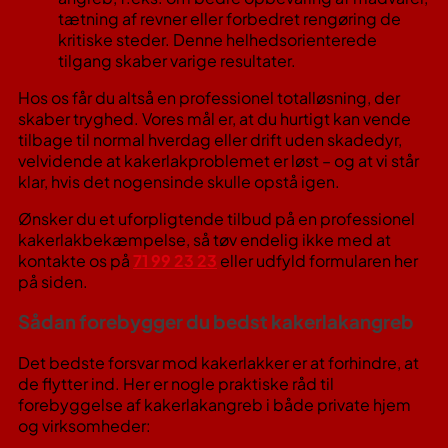
tætning af revner eller forbedret rengøring de
kritiske steder. Denne helhedsorienterede
tilgang skaber varige resultater.
Hos os får du altså en professionel totalløsning, der
skaber tryghed. Vores mål er, at du hurtigt kan vende
tilbage til normal hverdag eller drift uden skadedyr,
velvidende at kakerlakproblemet er løst – og at vi står
klar, hvis det nogensinde skulle opstå igen.
Ønsker du et uforpligtende tilbud på en professionel
kakerlakbekæmpelse, så tøv endelig ikke med at
kontakte os på
71 99 23 23
eller udfyld formularen her
på siden.
Sådan forebygger du bedst kakerlakangreb
Det bedste forsvar mod kakerlakker er at forhindre, at
de flytter ind. Her er nogle praktiske råd til
forebyggelse af kakerlakangreb i både private hjem
og virksomheder: