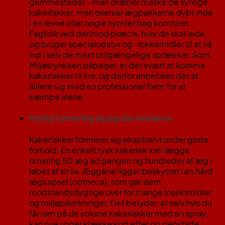
gemmesteder – man dræber måske de synlige
kakerlakker, men overser ægpakkerne dybt inde
i en revne eller nogle nymfer bag komfuret.
Fagfolk ved derimod præcis, hvor de skal lede,
og bruger specialudstyr og -lokkemidler til at nå
ind i selv de mest utilgængelige sprækker. Som
Miljøstyrelsen påpeger, er det svært at komme
kakerlakker til livs, og derfor anbefales det at
alliere sig med en professionel frem for at
kæmpe alene.
Hurtig formering og æg der overlever
Kakerlakker formerer sig eksplosivt under gode
forhold. En enkelt tysk kakerlak kan lægge
omkring 50 æg ad gangen og hundreder af æg i
løbet af sit liv​. Æggene ligger beskyttet i en hård
ægkapsel (ootheca), som gør dem
modstandsdygtige over for mange insektmidler
og miljøpåvirkninger​. Det betyder, at selv hvis du
får ram på de voksne kakerlakker med en spray,
kan nye unger klække kort efter og genstarte