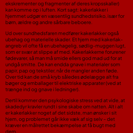
ekskrementer og fragmenter af deres kropsskaller)
kan komme op i luften​. Kort sagt: kakerlakker i
hjemmet udgør en væsentlig sundhedsrisiko, især for
børn, ældre og andre sårbare beboere.
Ud over sundhedsfaren medfører kakerlakker også
ubehag og materielle skader. Et hjem med kakerlak-
angreb vil ofte få en ubehagelig, sødlig-muggen lugt,
som er svær at slippe af med. Kakerlakkerne forurener
fødevarer, så man må smide ellers god mad ud for at
undgå smitte​. De kan endda gnave i materialer som
papir, pap og tekstiler, når de mangler anden føde​.
Over tid kan de små kryb således ødelægge alt fra
bøger og emballager til elektriske apparater (ved at
trænge ind og gnave i ledninger).
Dertil kommer den psykologiske stress ved at vide, at
skadedyr kravler rundt i sine skabe om natten. Alt i alt
er kakerlakker noget af det sidste, man ønsker i sit
hjem, og problemet går ikke væk af sig selv – det
kræver en målrettet bekæmpelse at få bugt med
dem.