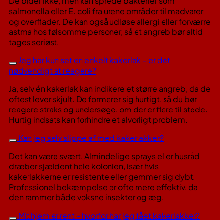
De bider ikke, men kan sprede bakterier som
salmonella eller E. coli fra urene områder til madvarer
og overflader. De kan også udløse allergi eller forværre
astma hos følsomme personer, så et angreb bør altid
tages seriøst.
Jeg har kun set en enkelt kakerlak – er det
nødvendigt at reagere?
Ja, selv én kakerlak kan indikere et større angreb, da de
oftest lever skjult. De formerer sig hurtigt, så du bør
reagere straks og undersøge, om der er flere til stede.
Hurtig indsats kan forhindre et alvorligt problem.
Kan jeg selv slippe af med kakerlakker?
Det kan være svært. Almindelige sprays eller husråd
dræber sjældent hele kolonien, især hvis
kakerlakkerne er resistente eller gemmer sig dybt.
Professionel bekæmpelse er ofte mere effektiv, da
den rammer både voksne insekter og æg.
Mit hjem er rent – hvorfor har jeg fået kakerlakker?