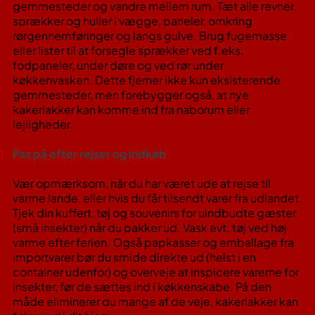
gemmesteder og vandre mellem rum. Tæt alle revner,
sprækker og huller i vægge, paneler, omkring
rørgennemføringer og langs gulve​. Brug fugemasse
eller lister til at forsegle sprækker ved f.eks.
fodpaneler, under døre og ved rør under
køkkenvasken. Dette fjerner ikke kun eksisterende
gemmesteder, men forebygger også, at nye
kakerlakker kan komme ind fra naborum eller
lejligheder.
Pas på efter rejser og indkøb
Vær opmærksom, når du har været ude at rejse til
varme lande, eller hvis du får tilsendt varer fra udlandet.
Tjek din kuffert, tøj og souvenirs for uindbudte gæster
(små insekter) når du pakker ud​. Vask evt. tøj ved høj
varme efter ferien. Også papkasser og emballage fra
importvarer bør du smide direkte ud (helst i en
container udenfor) og overveje at inspicere varerne for
insekter, før de sættes ind i køkkenskabe. På den
måde eliminerer du mange af de veje, kakerlakker kan