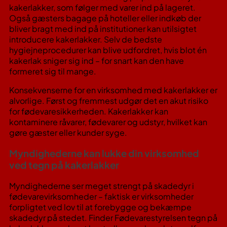
kakerlakker, som følger med varer ind på lageret​.
Også gæsters bagage på hoteller eller indkøb der
bliver bragt med ind på institutioner kan utilsigtet
introducere kakerlakker. Selv de bedste
hygiejneprocedurer kan blive udfordret, hvis blot én
kakerlak sniger sig ind – for snart kan den have
formeret sig til mange.
Konsekvenserne for en virksomhed med kakerlakker er
alvorlige. Først og fremmest udgør det en akut risiko
for fødevaresikkerheden. Kakerlakker kan
kontaminere råvarer, fødevarer og udstyr, hvilket kan
gøre gæster eller kunder syge.
Myndighederne kan lukke din virksomhed
ved tegn på kakerlakker
Myndighederne ser meget strengt på skadedyr i
fødevarevirksomheder – faktisk er virksomheder
forpligtet ved lov til at forebygge og bekæmpe
skadedyr på stedet​. Finder Fødevarestyrelsen tegn på