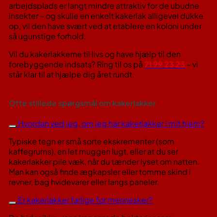
arbejdsplads er langt mindre attraktiv for de ubudne
insekter – og skulle en enkelt kakerlak alligevel dukke
op, vil den have svært ved at etablere en koloni under
så ugunstige forhold.
Vil du kakerlakkerne til livs og have hjælp til den
forebyggende indsats? Ring til os på
71 99 23 23
– vi
står klar til at hjælpe dig året rundt.
Ofte stillede spørgsmål om kakerlakker
Hvordan ved jeg, om jeg har kakerlakker i mit hjem?
Typiske tegn er små sorte ekskrementer (som
kaffegrums), en let muggen lugt, eller at du ser
kakerlakker pile væk, når du tænder lyset om natten.
Man kan også finde ægkapsler eller tomme skind i
revner, bag hvidevarer eller langs paneler.
Er kakerlakker farlige for mennesker?