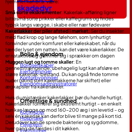
hjemmet kan bl.a. være:
skadedyr
Små sorte ekskrementer
: Kakerlak-afføring ligner
bittesmå sorte prikker eller kaffegrums og findes
typisk langs vægge, i skabe eller nær fødevarer
Kakerlakker der piler afsted i mørket
: Ser du insekter
Erhverv
med flad krop og lange følehorn, som lynhurtigt
forsvinder under komfuret eller køleskabet, når du
tænder lyset om natten, kan det være kakerlakker​. De
Bolig & ejendom
er nataktive og gemmer sig i sprækker om dagen​
Muggen lugt og tomme skaller
: En
Boligselskaber
gennemtrængende, ubehagelig lugt kan afsløre en
Ejerforeninger
større kakerlak-bestand. Du kan også finde tomme
Kontorbygninger
huder (skind som kakerlakkerne har skiftet) eller
Ejendomsadministratorer
ægkapsler fra kakerlakker​.
Hvis du mistænker kakerlakker, bør du handle hurtigt.
Offentlige & sundhed
Kakerlakker formerer sig ekstremt hurtigt – en enkelt
hun kan lægge op mod 160-200 æg i sin levetid​ – og
Kommuner
selv én kakerlak kan derfor blive til mange på kort tid​.
Hospitaler
Derudover kan de sprede bakterier og sygdomme,
Plejehjem
hver gang de færdes i dit køkken​.
Institutioner