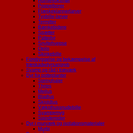
Humlevoksmøl
Poppelborer
Flæskeklannerlarver
Tyvbille-larver
Termitter
Bænkebidere
Spætter
Pattedyr
Snyltehvepse
Opilo
Skinkebille
Forebyggelse og bekæmpelse af
træskadedyrsangreb
Svamp og råd i træværk
Dyr fra potteplanter
Springhaler
Thrips
Mellus
Bladlus
Skjoldlus
Væksthussnudebille
Svampemyg
Spindemider
Dyr i murværk og isolationsmaterialer
Murbi