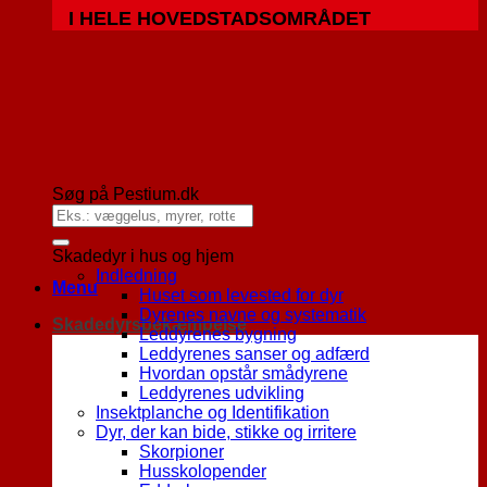
I HELE HOVEDSTADSOMRÅDET
Søg på Pestium.dk
Skadedyr i hus og hjem
Indledning
Menu
Huset som levested for dyr
Dyrenes navne og systematik
Skadedyrsbekæmpelse
Leddyrenes bygning
Leddyrenes sanser og adfærd
Hvordan opstår smådyrene
Leddyrenes udvikling
Insektplanche og Identifikation
Dyr, der kan bide, stikke og irritere
Skorpioner
Husskolopender