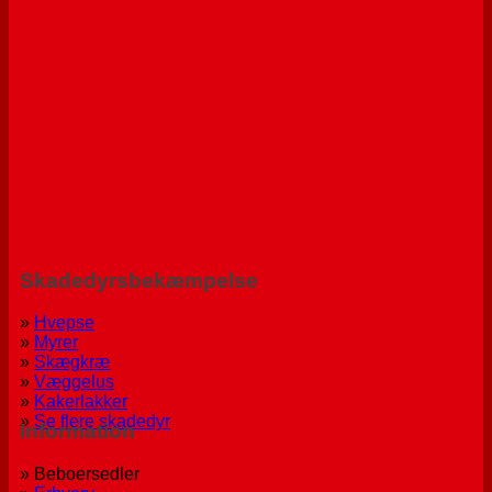
Skadedyrsbekæmpelse
»
Hvepse
»
Myrer
»
Skægkræ
»
Væggelus
»
Kakerlakker
»
Se flere skadedyr
Information
» Beboersedler