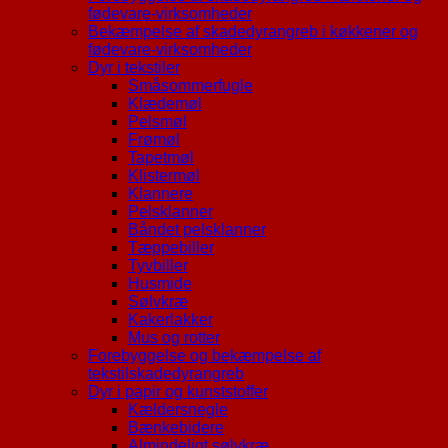
fødevare-virksomheder
Bekæmpelse af skadedyrangreb i køkkener og
fødevare-virksomheder
Dyr i tekstiler
Småsommerfugle
Klædemøl
Pelsmøl
Frømøl
Tapetmøl
Klistermøl
Klannere
Pelsklanner
Båndet pelsklanner
Tæppebiller
Tyvbiller
Husmide
Sølvkræ
Kakerlakker
Mus og rotter
Forebyggelse og bekæmpelse af
tekstilskadedyrangreb
Dyr i papir og kunststoffer
Kældersnegle
Bænkebidere
Almindeligt sølvkræ