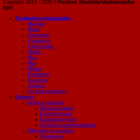
Copyright 2013 - 2026 ©
Pestium Skadedyrsbekæmpelse
ApS
Skadedyrsbekæmpelse
Hvepse
Myrer
Skægkræ
Væggelus
Kakerlakker
Rotter
Mus
Møl
Måger
Borebiller
Klannere
Sølvfisk
Se flere skadedyr
Erhverv
Bolig & ejendom
Boligselskaber
Ejerforeninger
Kontorbygninger
Ejendomsadministratorer
Offentlige & sundhed
Kommuner