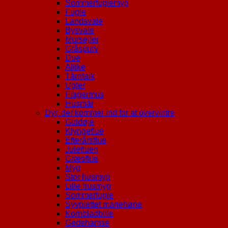
Sommerfuglemyg
Fugle
Landsvale
Bysvale
Mursejler
Gråspurv
Due
Allike
Tårnfalk
Ugler
Flagermus
Husmår
Dyr, der kommer ind for at overvintre
Guldøje
Klyngeflue
Efterårsflue
Julefluen
Græsflue
Myg
Stor husmyg
Lille husmyg
Sommerfugle
Syvplettet mariehøne
Kornbladbille
Gedehamse