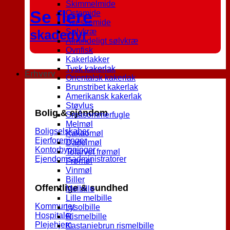
Skimmelmide
Se flere
Ostemide
Sveskemide
skadedyr
Sølvkræ
Almindeligt sølvkræ
Ovnfisk
Kakerlakker
Tysk kakerlak
Erhverv
Orientalsk kakerlak
Brunstribet kakerlak
Amerikansk kakerlak
Støvlus
Bolig & ejendom
Småsommerfugle
Melmøl
Boligselskaber
Kakaomøl
Ejerforeninger
Dadelmøl
Kontorbygninger
Tofarvet frømøl
Ejendomsadministratorer
Frømøl
Vinmøl
Biller
Offentlige & sundhed
Melbille
Lille melbille
Kommuner
Lysolbille
Hospitaler
Rismelbille
Plejehjem
Kastaniebrun rismelbille