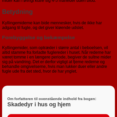
mider kan i øvrigt klare sig 4-5 måneder uden blod.
Betydning
Kyllingemiderne kan bide mennesker, hvis de ikke har
adgang til fugle, og det giver kløende udslet.
Forebyggelse og bekæmpelse
Kyllingemider, som optræder i større antal i beboelsen, vil
altid stamme fra forladte fuglereder i huset. Når rederne har
været tomme i en længere periode, begiver de sultne mider
sig på vandring. Det er derfor vigtigt at fjerne rederne og
behandle omgivelserne, hvis man lukker duer eller andre
fugle ude fra det sted, hvor de har ynglet.
Om forfatteren til ovenstående indhold fra bogen:
Skadedyr i hus og hjem