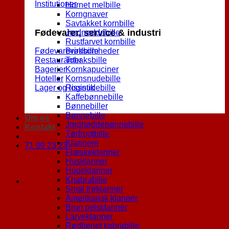
Institutioner
Hornet melbille
Korngnaver
Savtakket kornbille
Fødevarer, service & industri
Jordnøddebille
Rustfarvet kornbille
Fødevarevirksomheder
Brødbille
Restauranter
Tobaksbille
Bagerier
Kornkapuciner
Hoteller
Kornsnudebille
Lager og logistik
Rissnudebille
Kaffebønnebille
Bønnebiller
Bønnebille
Om os
Jordnøddebønnebille
Kontakt
Tørfrugtbille
Klannere
71 99 23 23
Flæskeklanner
Husklanner
Hudeklanner
Khabrabille
Smal frøklanner
Amerikansk klanner
Brun pelsklanner
Larveklanner
Rødbenet kobrabille