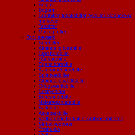
Boglus
Bogorm
Brødbiller, tobaksbiller, tyvbiller, klannere og
møllarver
Termitter
Mus og rotter
Dyr i træværk
Borebiller
Almindelig borebille
Blød borebille
Rådborebille
Egens borebille
Kamhornet borebille
Splintvedbiller
Almindelig værftsbille
Orlogsværftsbille
Bostrychider
Boresnudebille
Nåletræssnudebille
Barkbiller
Askebarkbille
Vedborende barkbiller Ambrosiabillerne
Stribet vedborer
Træbukke
Violbuk