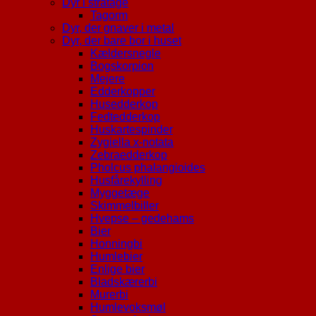
Dyr i stråtage
Tagorm
Dyr, der gnaver i metal
Dyr, der bare bor i huset
Kældersnegle
Bogskorpion
Mejere
Edderkopper
Husedderkop
Fedtedderkop
Huskartespinder
Zygiella x-notata
Zebraedderkop
Pholcus phalangioides
Husfårekylling
Myggetæge
Skimmelbiller
Hvepse – gedehams
Bier
Honningbi
Humlebier
Enlige bier
Bladskærerbi
Murerbi
Humlevoksmøl