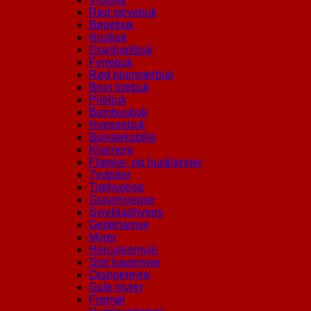
Rød skivebuk
Bøgebuk
Husbuk
Granbarkbuk
Fyrrebuk
Rød blomsterbuk
Brun træbuk
Pilebuk
Bambusbuk
Hvepsebuk
Bolværksbille
Klannere
Flæske- og husklanner
Tyvbiller
Træhvepse
Gravehvepse
Syrebladhveps
Gedehamse
Myrer
Herculesmyre
Sort havemyre
Orangemyre
Gule myrer
Frømøl