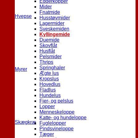
Edderkopper
Mider
Fnatmide
Hvepse
Husstøvmider
Lagermider
Sveskemiden
Kyllingemide
Duemide
Skovflåt
Husflåt
Pelsmider
Thrips
Springhaler
Myrer
Ægte lus
Kropslus
Hovedlus
Fladlus
Hundelus
Fjer- og pelslus
Lopper
Menneskeloppe
Katte- og hundeloppe
Skægkræ
Fuglelopper
Pindsvineloppe
Tæger