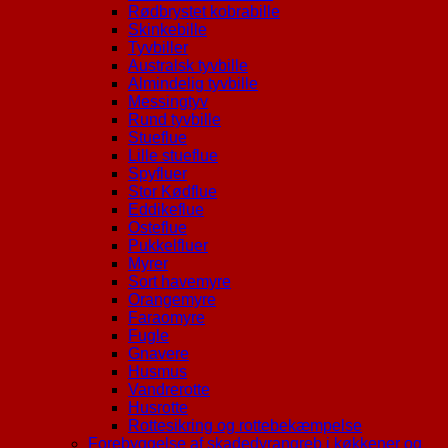
Rødbrystet kobrabille
Skinkebille
Tyvbiller
Australsk tyvbille
Almindelig tyvbille
Messingtyv
Rund tyvbille
Stueflue
Lille stueflue
Spyfluer
Stor Kødflue
Eddikeflue
Osteflue
Pukkelfluer
Myrer
Sort havemyre
Orangemyre
Faraomyre
Fugle
Gnavere
Husmus
Vandrerotte
Husrotte
Rottesikring og rottebekæmpelse
Forebyggelse af skadedyrangreb i køkkener og