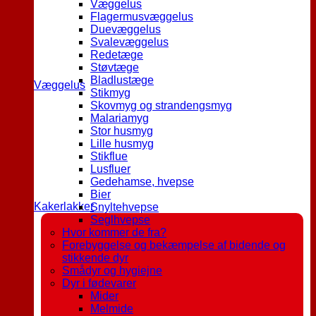
Væggelus
Flagermusvæggelus
Duevæggelus
Svalevæggelus
Redetæge
Støvtæge
Bladlustæge
Væggelus
Stikmyg
Skovmyg og strandengsmyg
Malariamyg
Stor husmyg
Lille husmyg
Stikflue
Lusfluer
Gedehamse, hvepse
Bier
Kakerlakker
Snyltehvepse
Seglhvepse
Hvor kommer de fra?
Forebyggelse og bekæmpelse af bidende og
stikkende dyr
Smådyr og hygiejne
Dyr i fødevarer
Mider
Melmide