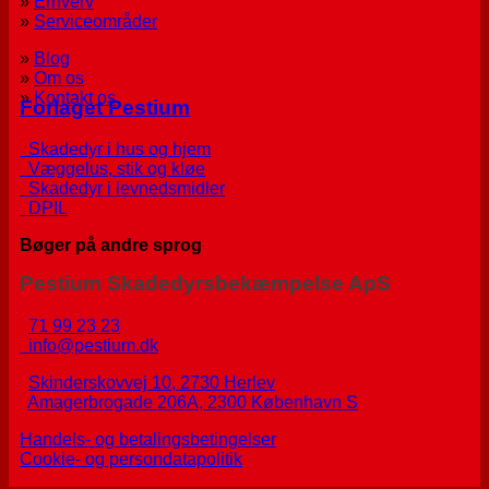
»
Erhverv
»
Serviceområder
»
Blog
»
Om os
»
Kontakt os
Forlaget Pestium
Skadedyr i hus og hjem
Væggelus, stik og kløe
Skadedyr i levnedsmidler
DPIL
Bøger på andre sprog
Pestium Skadedyrsbekæmpelse ApS
71 99 23 23
info@pestium.dk
Skinderskovvej 10, 2730 Herlev
Amagerbrogade 206A, 2300 København S
Handels- og betalingsbetingelser
Cookie- og persondatapolitik