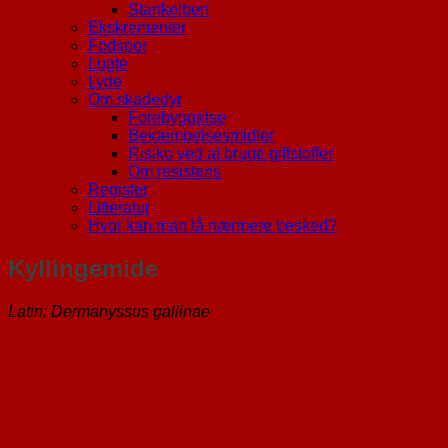
Stankelben
Ekskrementer
Fodspor
Lugte
Lyde
Om skadedyr
Forebyggelse
Bekæmpelsesmidler
Risiko ved at bruge giftstoffer
Om resistens
Register
Litteratur
Hvor kan man få nærmere besked?
Kyllingemide
Latin: Dermanyssus gallinae