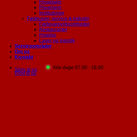
Hospitaler
Plejehjem
Institutioner
Fødevarer, service & industri
Fødevarevirksomheder
Restauranter
Hoteller
Lager og logistik
Serviceområder
Om os
Kontakt
Alle dage 07.00 - 18.00
Skriv til os
Ring til os