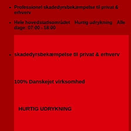
Fortsæt
Professionel skadedyrsbekæmpelse til privat &
til
erhverv
indhold
Hele hovedstadsområdet
Hurtig udrykning
Alle
dage: 07:00 - 18:00
skadedyrsbekæmpelse til privat & erhverv
100% Danskejet virksomhed
HURTIG UDRYKNING