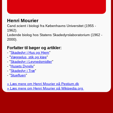
Henri Mourier
Cand.scient i biologi fra Københavns Universitet (1955 -
1962).
Ledende biolog hos Statens Skadedyrslaboratorium (1962 -
2000).
Forfatter til bøger og artikler:
- "
Skadedyr i Hus og Hjem
"
- "
Væggelus, stik og kløe
"
- "
Skadedyr i Levnedsmidler
"
- "
Husets Dyreliv
"
- "
Skadedyr i Træ
"
- "
Stuefluen
"
» Læs mere om Henri Mourier på Pestium.dk
» Læs mere om Henri Mourier på Wikipedia.org