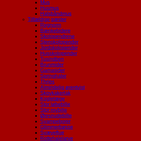
Mus
Husmus
Halsbåndmus
Tilfældige gæster
Regnorm
Bænkebidere
Skolopendrene
Stenskolopender
Jordskolopender
Husskolopender
Tusindben
Brunmider
Gamasider
Springhaler
Thrips
Almindelig ørentvist
Skovkakerlak
Kogletæge
Stor løbebille
Stor rovbille
Øresnudebille
Svampeborer
Glimmerbøsse
Svæveflue
Rottehalelarve