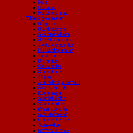
Mus
Husmus
Halsbåndmus
Tilfældige gæster
Regnorm
Bænkebidere
Skolopendrene
Stenskolopender
Jordskolopender
Husskolopender
Tusindben
Brunmider
Gamasider
Springhaler
Thrips
Almindelig ørentvist
Skovkakerlak
Kogletæge
Stor løbebille
Stor rovbille
Øresnudebille
Svampeborer
Glimmerbøsse
Svæveflue
Rottehalelarve