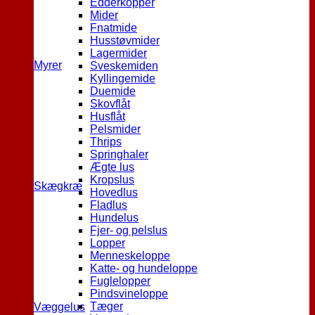
Edderkopper
Mider
Fnatmide
Husstøvmider
Lagermider
Myrer
Sveskemiden
Kyllingemide
Duemide
Skovflåt
Husflåt
Pelsmider
Thrips
Springhaler
Ægte lus
Kropslus
Skægkræ
Hovedlus
Fladlus
Hundelus
Fjer- og pelslus
Lopper
Menneskeloppe
Katte- og hundeloppe
Fuglelopper
Pindsvineloppe
Tæger
Væggelus