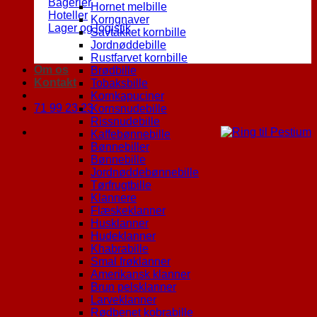
Bagerier
Hornet melbille
Hoteller
Korngnaver
Lager og logistik
Savtakket kornbille
Jordnøddebille
Rustfarvet kornbille
Om os
Brødbille
Kontakt
Tobaksbille
Kornkapuciner
71 99 23 23
Kornsnudebille
Rissnudebille
Kaffebønnebille
Bønnebiller
Bønnebille
Jordnøddebønnebille
Tørfrugtbille
Klannere
Flæskeklanner
Husklanner
Hudeklanner
Khabrabille
Smal frøklanner
Amerikansk klanner
Brun pelsklanner
Larveklanner
Rødbenet kobrabille