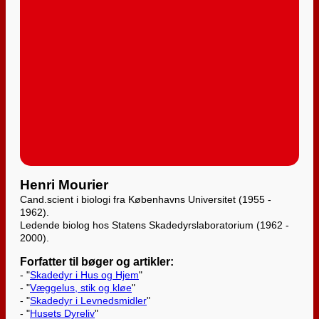
Henri Mourier
Cand.scient i biologi fra Københavns Universitet (1955 -
1962).
Ledende biolog hos Statens Skadedyrslaboratorium (1962 -
2000).
Forfatter til bøger og artikler:
- "
Skadedyr i Hus og Hjem
"
- "
Væggelus, stik og kløe
"
- "
Skadedyr i Levnedsmidler
"
- "
Husets Dyreliv
"