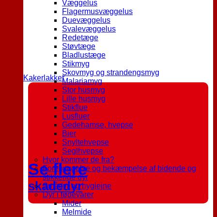
Væggelus
Flagermusvæggelus
Duevæggelus
Svalevæggelus
Redetæge
Støvtæge
Bladlustæge
Stikmyg
Skovmyg og strandengsmyg
Kakerlakker
Malariamyg
Stor husmyg
Lille husmyg
Stikflue
Lusfluer
Gedehamse, hvepse
Bier
Snyltehvepse
Seglhvepse
Hvor kommer de fra?
Se flere
Forebyggelse og bekæmpelse af bidende og
stikkende dyr
skadedyr
Smådyr og hygiejne
Dyr i fødevarer
Mider
Melmide