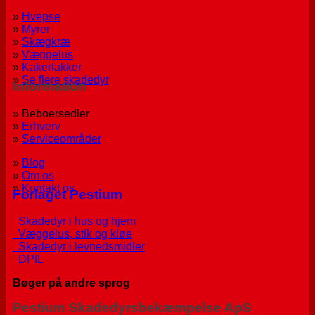
»
Hvepse
»
Myrer
»
Skægkræ
»
Væggelus
»
Kakerlakker
»
Se flere skadedyr
Information
» Beboersedler
»
Erhverv
»
Serviceområder
»
Blog
»
Om os
»
Kontakt os
Forlaget Pestium
Skadedyr i hus og hjem
Væggelus, stik og kløe
Skadedyr i levnedsmidler
DPIL
Bøger på andre sprog
Pestium Skadedyrsbekæmpelse ApS