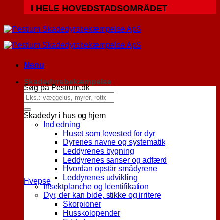
I HELE HOVEDSTADSOMRÅDET
Menu
Skadedyrsbekæmpelse
Søg på Pestium.dk
Skadedyr i hus og hjem
Indledning
Huset som levested for dyr
Dyrenes navne og systematik
Leddyrenes bygning
Leddyrenes sanser og adfærd
Hvordan opstår smådyrene
Leddyrenes udvikling
Hvepse
Insektplanche og Identifikation
Dyr, der kan bide, stikke og irritere
Skorpioner
Husskolopender