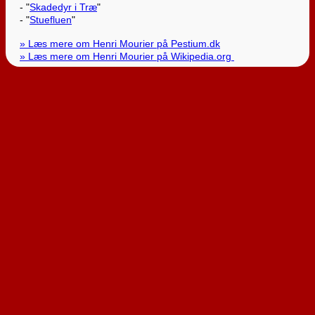
- "
Skadedyr i Træ
"
- "
Stuefluen
"
» Læs mere om Henri Mourier på Pestium.dk
» Læs mere om Henri Mourier på Wikipedia.org