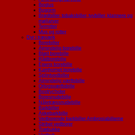
Boglus
Bogorm
Brødbiller, tobaksbiller, tyvbiller, klannere og
møllarver
Termitter
Mus og rotter
Dyr i træværk
Borebiller
Almindelig borebille
Blød borebille
Rådborebille
Egens borebille
Kamhornet borebille
Splintvedbiller
Almindelig værftsbille
Orlogsværftsbille
Bostrychider
Boresnudebille
Nåletræssnudebille
Barkbiller
Askebarkbille
Vedborende barkbiller Ambrosiabillerne
Stribet vedborer
Træbukke
Violbuk