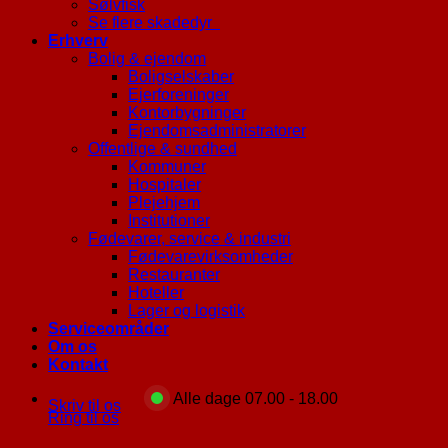
Sølvfisk
Se flere skadedyr
Erhverv
Bolig & ejendom
Boligselskaber
Ejerforeninger
Kontorbygninger
Ejendomsadministratorer
Offentlige & sundhed
Kommuner
Hospitaler
Plejehjem
Institutioner
Fødevarer, service & industri
Fødevarevirksomheder
Restauranter
Hoteller
Lager og logistik
Serviceområder
Om os
Kontakt
Alle dage 07.00 - 18.00
Skriv til os
Ring til os