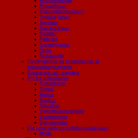
Humlevoksmøl
Poppelborer
Flæskeklannerlarver
Tyvbille-larver
Termitter
Bænkebidere
Spætter
Pattedyr
Snyltehvepse
Opilo
Skinkebille
Forebyggelse og bekæmpelse af
træskadedyrsangreb
Svamp og råd i træværk
Dyr fra potteplanter
Springhaler
Thrips
Mellus
Bladlus
Skjoldlus
Væksthussnudebille
Svampemyg
Spindemider
Dyr i murværk og isolationsmaterialer
Murbi