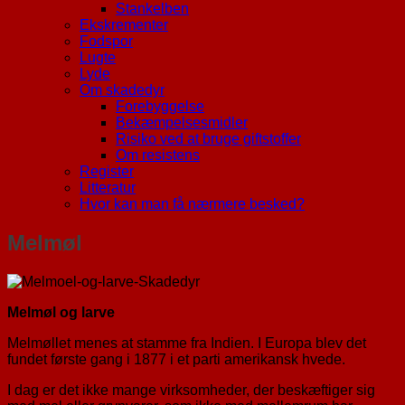
Stankelben
Ekskrementer
Fodspor
Lugte
Lyde
Om skadedyr
Forebyggelse
Bekæmpelsesmidler
Risiko ved at bruge giftstoffer
Om resistens
Register
Litteratur
Hvor kan man få nærmere besked?
Melmøl
Melmøl og larve
Melmøllet menes at stamme fra Indien. I Europa blev det
fundet første gang i 1877 i et parti amerikansk hvede.
I dag er det ikke mange virksomheder, der beskæftiger sig