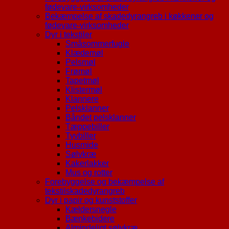
fødevare-virksomheder
Bekæmpelse af skadedyrangreb i køkkener og
fødevare-virksomheder
Dyr i tekstiler
Småsommerfugle
Klædemøl
Pelsmøl
Frømøl
Tapetmøl
Klistermøl
Klannere
Pelsklanner
Båndet pelsklanner
Tæppebiller
Tyvbiller
Husmide
Sølvkræ
Kakerlakker
Mus og rotter
Forebyggelse og bekæmpelse af
tekstilskadedyrangreb
Dyr i papir og kunststoffer
Kældersnegle
Bænkebidere
Almindeligt sølvkræ