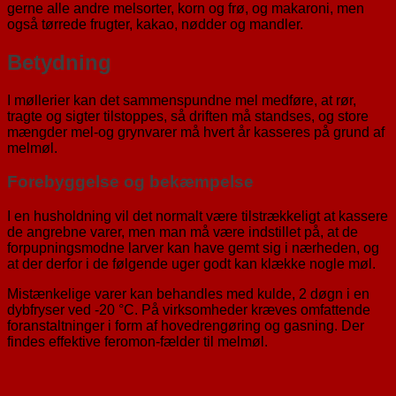
gerne alle andre melsorter, korn og frø, og makaroni, men
også tørrede frugter, kakao, nødder og mandler.
Betydning
I møllerier kan det sammenspundne mel medføre, at rør,
tragte og sigter tilstoppes, så driften må standses, og store
mængder mel-og grynvarer må hvert år kasseres på grund af
melmøl.
Forebyggelse og bekæmpelse
I en husholdning vil det normalt være tilstrækkeligt at kassere
de angrebne varer, men man må være indstillet på, at de
forpupningsmodne larver kan have gemt sig i nærheden, og
at der derfor i de følgende uger godt kan klække nogle møl.
Mistænkelige varer kan behandles med kulde, 2 døgn i en
dybfryser ved -20 °C. På virksomheder kræves omfattende
foranstaltninger i form af hovedrengøring og gasning. Der
findes effektive feromon-fælder til melmøl.