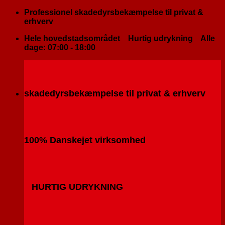
Fortsæt
Professionel skadedyrsbekæmpelse til privat &
til
erhverv
indhold
Hele hovedstadsområdet
Hurtig udrykning
Alle
dage: 07:00 - 18:00
skadedyrsbekæmpelse til privat & erhverv
100% Danskejet virksomhed
HURTIG UDRYKNING