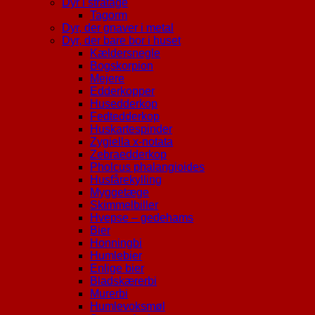
Dyr i stråtage
Tagorm
Dyr, der gnaver i metal
Dyr, der bare bor i huset
Kældersnegle
Bogskorpion
Mejere
Edderkopper
Husedderkop
Fedtedderkop
Huskartespinder
Zygiella x-notata
Zebraedderkop
Pholcus phalangioides
Husfårekylling
Myggetæge
Skimmelbiller
Hvepse – gedehams
Bier
Honningbi
Humlebier
Enlige bier
Bladskærerbi
Murerbi
Humlevoksmøl