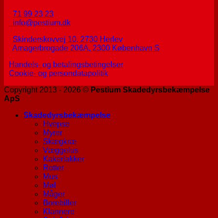
71 99 23 23
info@pestium.dk
Skinderskovvej 10, 2730 Herlev
Amagerbrogade 206A, 2300 København S
Handels- og betalingsbetingelser
Cookie- og persondatapolitik
Copyright 2013 - 2026 ©
Pestium Skadedyrsbekæmpelse
ApS
Skadedyrsbekæmpelse
Hvepse
Myrer
Skægkræ
Væggelus
Kakerlakker
Rotter
Mus
Møl
Måger
Borebiller
Klannere