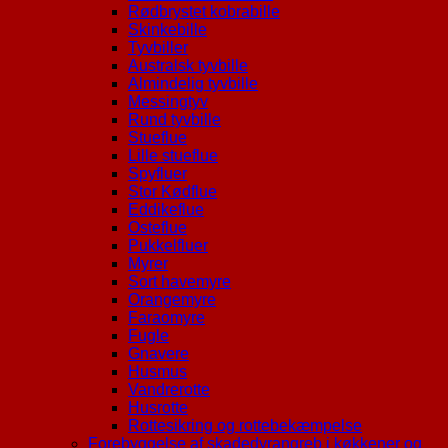
Rødbrystet kobrabille
Skinkebille
Tyvbiller
Australsk tyvbille
Almindelig tyvbille
Messingtyv
Rund tyvbille
Stueflue
Lille stueflue
Spyfluer
Stor Kødflue
Eddikeflue
Osteflue
Pukkelfluer
Myrer
Sort havemyre
Orangemyre
Faraomyre
Fugle
Gnavere
Husmus
Vandrerotte
Husrotte
Rottesikring og rottebekæmpelse
Forebyggelse af skadedyrangreb i køkkener og