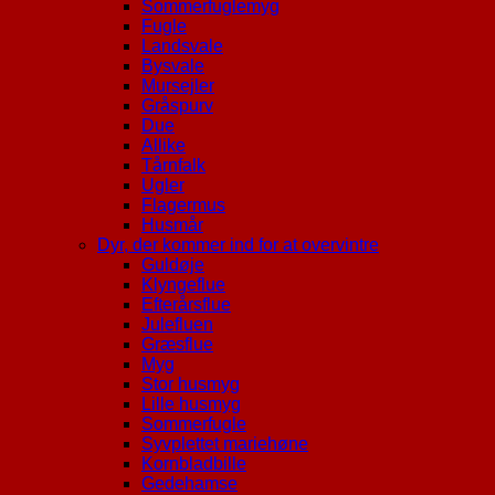
Sommerfuglemyg
Fugle
Landsvale
Bysvale
Mursejler
Gråspurv
Due
Allike
Tårnfalk
Ugler
Flagermus
Husmår
Dyr, der kommer ind for at overvintre
Guldøje
Klyngeflue
Efterårsflue
Julefluen
Græsflue
Myg
Stor husmyg
Lille husmyg
Sommerfugle
Syvplettet mariehøne
Kornbladbille
Gedehamse