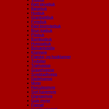
Rød skivebuk
Bøgebuk
Husbuk
Granbarkbuk
Fyrrebuk
Rød blomsterbuk
Brun træbuk
Pilebuk
Bambusbuk
Hvepsebuk
Bolværksbille
Klannere
Flæske- og husklanner
Tyvbiller
Træhvepse
Gravehvepse
Syrebladhveps
Gedehamse
Myrer
Herculesmyre
Sort havemyre
Orangemyre
Gule myrer
Frømøl