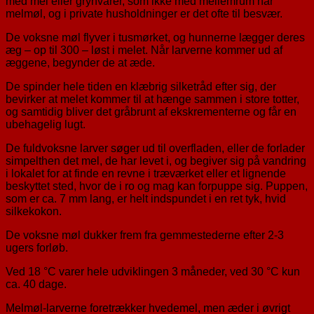
med mel eller grynvarer, som ikke med mellemrum har
melmøl, og i private husholdninger er det ofte til besvær.
De voksne møl flyver i tusmørket, og hunnerne lægger deres
æg – op til 300 – løst i melet. Når larverne kommer ud af
æggene, begynder de at æde.
De spinder hele tiden en klæbrig silketråd efter sig, der
bevirker at melet kommer til at hænge sammen i store totter,
og samtidig bliver det gråbrunt af ekskrementerne og får en
ubehagelig lugt.
De fuldvoksne larver søger ud til overfladen, eller de forlader
simpelthen det mel, de har levet i, og begiver sig på vandring
i lokalet for at finde en revne i træværket eller et lignende
beskyttet sted, hvor de i ro og mag kan forpuppe sig. Puppen,
som er ca. 7 mm lang, er helt indspundet i en ret tyk, hvid
silkekokon.
De voksne møl dukker frem fra gemmestederne efter 2-3
ugers forløb.
Ved 18 °C varer hele udviklingen 3 måneder, ved 30 °C kun
ca. 40 dage.
Melmøl-larverne foretrækker hvedemel, men æder i øvrigt