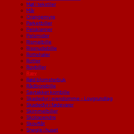
Møl i tekstiler
Mår
Orangemyre
Parketbiller
Pelsklanner
Pelsmider
Rismelbille
Rissnudebille
Rottehaler
Rotter
Rovbiller
Ræv
Rød blomsterbuk
Rådborebille
Savtakket kornbille
Skadedyr i ejendomme – Lovgrundlag
Skadedyr i fødevarer
Skimmelbiller
Skolopendre
Skovflåt
Snegle i huset