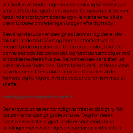
at håndhæve bedre reglementer omkring håndtering af
affald. Dette har gjort det sværere for ræven at finde nem
føde inden for byområderne og villakvartererne, så de
pænt forlader området igen i søgen efter byttedyr.
Ræve har desuden et særligt es i ærmet, og det er det
faktum, at de fra foråret og frem til efteråret kan se
meget tynde og sultne ud. Dette er dog blot, fordi de i
denne periode fælder en del, og fordi de samtidig er ved
at opdrætte deres hvalpe. Selvom en ræv ser sulten ud,
bør man ikke fodre den. Dette fører blot til, at flere sultne
ræve kommer til ens dør efter mad. Desuden vil de
formere sig hurtigere, hvis de ved, at der er nem mad at
skaffe.
Forebyggelse og bekæmpelse
Det er synd, at ræven for nyligt har fået et dårligt ry, for i
naturen er de særligt gode at have. Dog har deres
overlevelsesinstinkt gjort, at de er søgt mod større
samlinger mennesker, ligesom så mange andre arter i