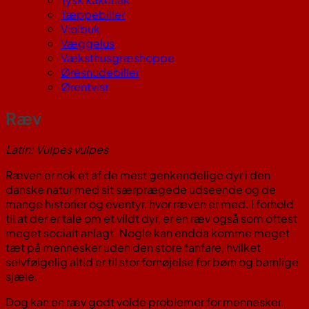
Tæppebiller
Violbuk
Væggelus
Væksthusgræshoppe
Øresnudebiller
Ørentvist
Ræv
Latin: Vulpes vulpes
Ræven er nok et af de mest genkendelige dyr i den
danske natur med sit særprægede udseende og de
mange historier og eventyr, hvor ræven er med. I forhold
til at der er tale om et vildt dyr, er en ræv også som oftest
meget socialt anlagt. Nogle kan endda komme meget
tæt på mennesker uden den store fanfare, hvilket
selvfølgelig altid er til stor fornøjelse for børn og barnlige
sjæle.
Dog kan en ræv godt volde problemer for mennesker,