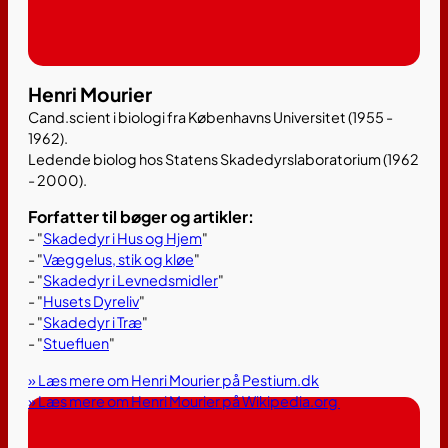
Henri Mourier
Cand.scient i biologi fra Københavns Universitet (1955 -
1962).
Ledende biolog hos Statens Skadedyrslaboratorium (1962
- 2000).
Forfatter til bøger og artikler:
- "
Skadedyr i Hus og Hjem
"
- "
Væggelus, stik og kløe
"
- "
Skadedyr i Levnedsmidler
"
- "
Husets Dyreliv
"
- "
Skadedyr i Træ
"
- "
Stuefluen
"
» Læs mere om Henri Mourier på Pestium.dk
» Læs mere om Henri Mourier på Wikipedia.org