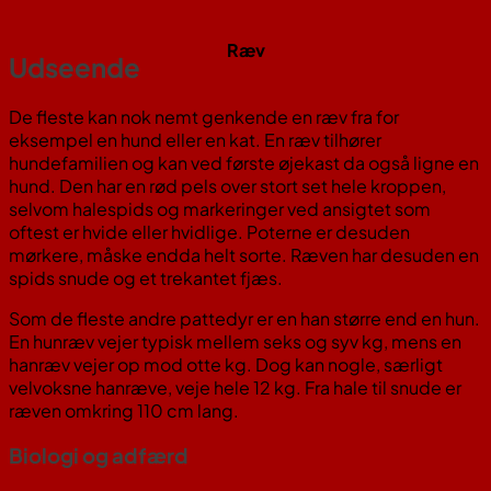
Ræv
Udseende
De fleste kan nok nemt genkende en ræv fra for
eksempel en hund eller en kat. En ræv tilhører
hundefamilien og kan ved første øjekast da også ligne en
hund. Den har en rød pels over stort set hele kroppen,
selvom halespids og markeringer ved ansigtet som
oftest er hvide eller hvidlige. Poterne er desuden
mørkere, måske endda helt sorte. Ræven har desuden en
spids snude og et trekantet fjæs.
Som de fleste andre pattedyr er en han større end en hun.
En hunræv vejer typisk mellem seks og syv kg, mens en
hanræv vejer op mod otte kg. Dog kan nogle, særligt
velvoksne hanræve, veje hele 12 kg. Fra hale til snude er
ræven omkring 110 cm lang.
Biologi og adfærd