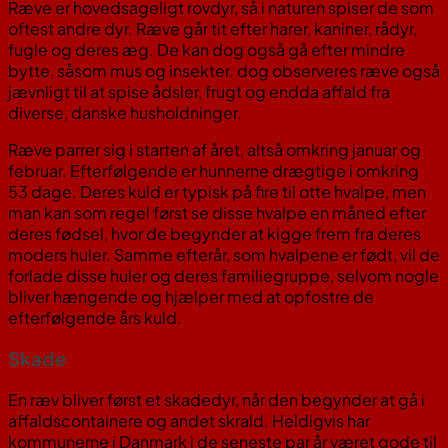
Ræve er hovedsageligt rovdyr, så i naturen spiser de som
oftest andre dyr. Ræve går tit efter harer, kaniner, rådyr,
fugle og deres æg. De kan dog også gå efter mindre
bytte, såsom mus og insekter. dog observeres ræve også
jævnligt til at spise ådsler, frugt og endda affald fra
diverse, danske husholdninger.
Ræve parrer sig i starten af året, altså omkring januar og
februar. Efterfølgende er hunnerne drægtige i omkring
53 dage. Deres kuld er typisk på fire til otte hvalpe, men
man kan som regel først se disse hvalpe en måned efter
deres fødsel, hvor de begynder at kigge frem fra deres
moders huler. Samme efterår, som hvalpene er født, vil de
forlade disse huler og deres familiegruppe, selvom nogle
bliver hængende og hjælper med at opfostre de
efterfølgende års kuld.
Skade
En ræv bliver først et skadedyr, når den begynder at gå i
affaldscontainere og andet skrald. Heldigvis har
kommunerne i Danmark i de seneste par år været gode til