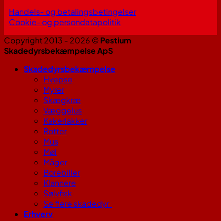
Handels- og betalingsbetingelser
Cookie- og persondatapolitik
Copyright 2013 - 2026 ©
Pestium
Skadedyrsbekæmpelse ApS
Skadedyrsbekæmpelse
Hvepse
Myrer
Skægkræ
Væggelus
Kakerlakker
Rotter
Mus
Møl
Måger
Borebiller
Klannere
Sølvfisk
Se flere skadedyr
Erhverv