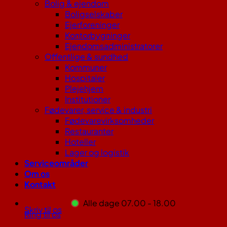
Bolig & ejendom
Boligselskaber
Ejerforeninger
Kontorbygninger
Ejendomsadministratorer
Offentlige & sundhed
Kommuner
Hospitaler
Plejehjem
Institutioner
Fødevarer, service & industri
Fødevarevirksomheder
Restauranter
Hoteller
Lager og logistik
Serviceområder
Om os
Kontakt
Alle dage 07.00 - 18.00
Skriv til os
Ring til os