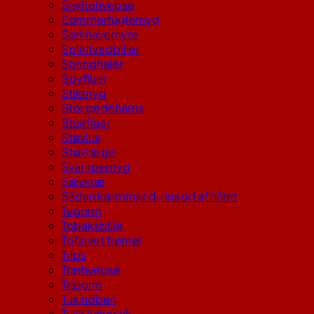
Snyltehvepse
Sommerfuglemyg
Sort havemyre
Splintvedbiller
Springhaler
Spyfluer
Stikmyg
Stor gedehams
Stuefluer
Støvlus
Støvtæge
Svampemyg
Sølvkræ
Sådan kæmmer du lus ud af håret
Tagorm
Tobaksbille
Tofarvet frømøl
Trips
Træhvepse
Træorm
Tusindben
Tysk kakerlak