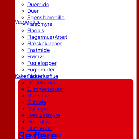
Duemide
Duer
Egens borebille
Væggelus
Faraomyre
Fladlus
Flagermus (Arter)
Flæskeklanner
Fnatmide
Frømøl
Fuglelopper
Fuglemider
Kakerlakker
Fårets lusflue
Gedehamse
Glimmerbøsser
Græsflue
Guldøje
Gul myre
Herkulesmyre
Hovedlus
Humlebier
Se flere
Humlevoksmøl