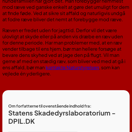
hundefamilien har gjort det. Man forebygger nemmest
mod ræve ved ganske enkelt at gøre det umuligt for dem
at finde føde. Ved at sikre sit affald og naturligvis undgå
at fodre ræve bliver det nemt at forebygge mod ræve.
Ræven er fredet uden for jagttid. Derfor vil det være
ulovligt at skyde eller på anden vis dræbe en ræv uden
for denne periode. Har man problemer med, at en ræv
vender tilbage til ens hjem, bør man hellere forsøge at
bevare dens skyhed ved at jage den på flugt. Vil man
gerne af med en stædig ræv, som bliver ved med at gå i
ens affald, bør man
kontakte Naturstyrelsen
, som kan
vejlede én yderligere.
Om forfatterne til ovenstående indhold fra:
Statens Skadedyrslaboratorium -
DPIL.DK