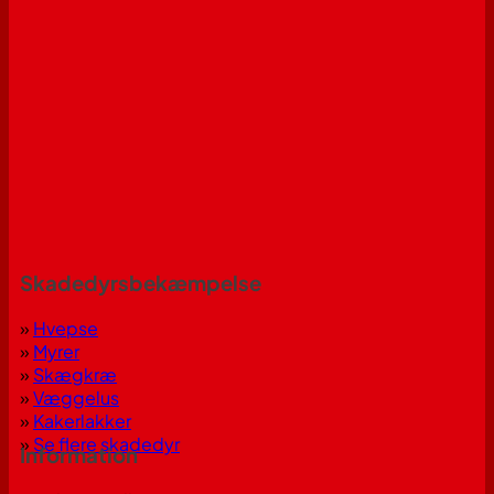
Skadedyrsbekæmpelse
»
Hvepse
»
Myrer
»
Skægkræ
»
Væggelus
»
Kakerlakker
»
Se flere skadedyr
Information