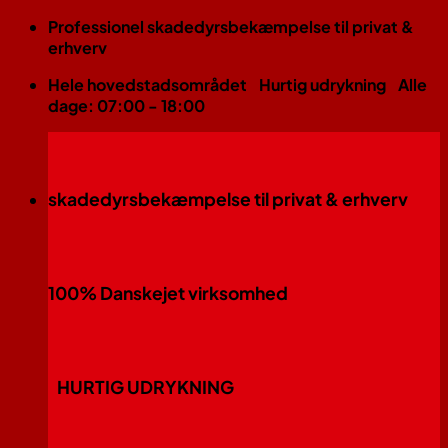
Fortsæt
Professionel skadedyrsbekæmpelse til privat &
til
erhverv
indhold
Hele hovedstadsområdet
Hurtig udrykning
Alle
dage: 07:00 - 18:00
skadedyrsbekæmpelse til privat & erhverv
100% Danskejet virksomhed
HURTIG UDRYKNING