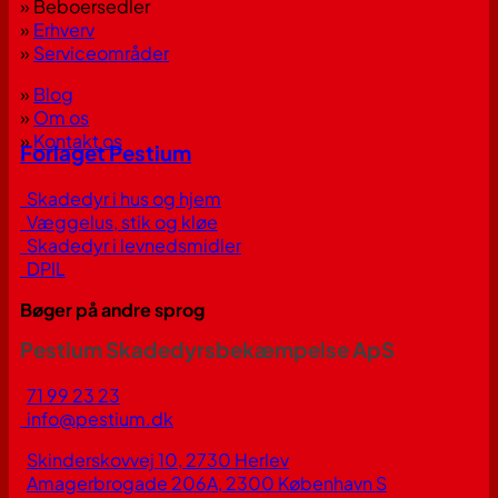
» Beboersedler
»
Erhverv
»
Serviceområder
»
Blog
»
Om os
»
Kontakt os
Forlaget Pestium
Skadedyr i hus og hjem
Væggelus, stik og kløe
Skadedyr i levnedsmidler
DPIL
Bøger på andre sprog
Pestium Skadedyrsbekæmpelse ApS
71 99 23 23
info@pestium.dk
Skinderskovvej 10, 2730 Herlev
Amagerbrogade 206A, 2300 København S