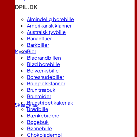
DPIL.DK
Almindelig borebille
Amerikansk klanner
Australsk tyvbille
Bananfluer
Barkbiller
Myrer
Bier
Bladrandbillen
Blød borebille
Bolværksbille
Boresnudebiller
Brun pelsklanner
Brun træbuk
Brunmider
Brunstribet kakerlak
Skægkræ
Brødbille
Bænkebidere
Bøgebuk
Bønnebille
Chokolademøl