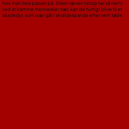
hvis man ikke passer på. Siden ræven netop har så nemt
ved at komme mennesker nær, kan de hurtigt blive til et
skadedyr, som især går i skraldespande efter nem føde.