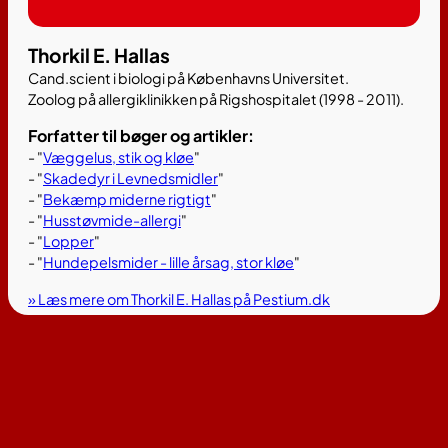
Thorkil E. Hallas
Cand.scient i biologi på Københavns Universitet.
Zoolog på allergiklinikken på Rigshospitalet (1998 - 2011).
Forfatter til bøger og artikler:
- "
Væggelus, stik og kløe
"
- "
Skadedyr i Levnedsmidler
"
- "
Bekæmp miderne rigtigt
"
- "
Husstøvmide-allergi
"
- "
Lopper
"
- "
Hundepelsmider - lille årsag, stor kløe
"
» Læs mere om Thorkil E. Hallas på Pestium.dk