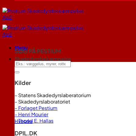
Menu
SØG PÅ PESTIUM
Skadedyrsbekæmpelse
Kilder
– Statens Skadedyrslaberatorium
– Skadedyrslaboratoriet
– Forlaget Pestium
– Henri Mourier
– Thorkil E. Hallas
Hvepse
DPIL.DK