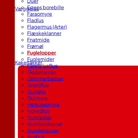
Duer
Egens borebille
Væggelus
Faraomyre
Fladlus
Flagermus (Arter)
Flæskeklanner
Fnatmide
Frømøl
Fuglelopper
Fuglemider
Kakerlakker
Fårets lusflue
Gedehamse
Glimmerbøsser
Græsflue
Guldøje
Gul myre
Herkulesmyre
Hovedlus
Humlebier
Humlevoksmøl
Hundelopper
Husbuk