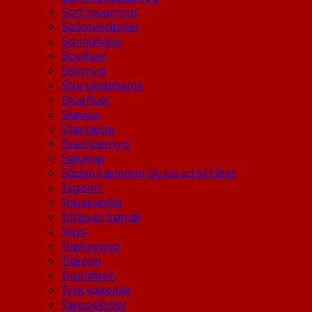
Sort havemyre
Splintvedbiller
Springhaler
Spyfluer
Stikmyg
Stor gedehams
Stuefluer
Støvlus
Støvtæge
Svampemyg
Sølvkræ
Sådan kæmmer du lus ud af håret
Tagorm
Tobaksbille
Tofarvet frømøl
Trips
Træhvepse
Træorm
Tusindben
Tysk kakerlak
Tæppebiller