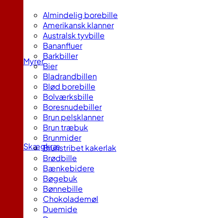
Almindelig borebille
Amerikansk klanner
Australsk tyvbille
Bananfluer
Barkbiller
Myrer
Bier
Bladrandbillen
Blød borebille
Bolværksbille
Boresnudebiller
Brun pelsklanner
Brun træbuk
Brunmider
Skægkræ
Brunstribet kakerlak
Brødbille
Bænkebidere
Bøgebuk
Bønnebille
Chokolademøl
Duemide