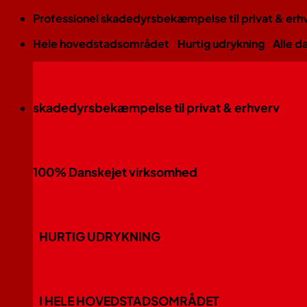
Fortsæt
Professionel skadedyrsbekæmpelse til privat & erh
til
Hele hovedstadsområdet
Hurtig udrykning
Alle d
indhold
skadedyrsbekæmpelse til privat & erhverv
100% Danskejet virksomhed
HURTIG UDRYKNING
I HELE HOVEDSTADSOMRÅDET