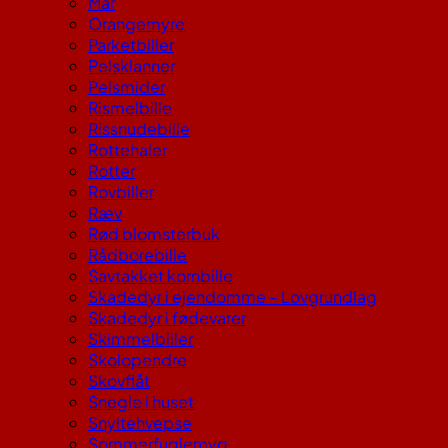
Mår
Orangemyre
Parketbiller
Pelsklanner
Pelsmider
Rismelbille
Rissnudebille
Rottehaler
Rotter
Rovbiller
Ræv
Rød blomsterbuk
Rådborebille
Savtakket kornbille
Skadedyr i ejendomme – Lovgrundlag
Skadedyr i fødevarer
Skimmelbiller
Skolopendre
Skovflåt
Snegle i huset
Snyltehvepse
Sommerfuglemyg