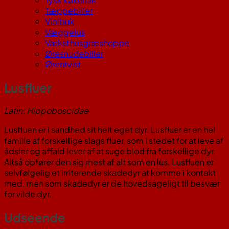
Tæppebiller
Violbuk
Væggelus
Væksthusgræshoppe
Øresnudebiller
Ørentvist
Lusfluer
Latin: Hippoboscidae
Lusfluen er i sandhed sit helt eget dyr. Lusfluer er en hel
familie af forskellige slags fluer, som i stedet for at leve af
ådsler og affald lever af at suge blod fra forskellige dyr.
Altså opfører den sig mest af alt som en lus. Lusfluen er
selvfølgelig et irriterende skadedyr at komme i kontakt
med, men som skadedyr er de hovedsageligt til besvær
for vilde dyr.
Udseende