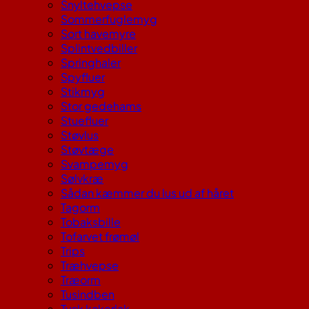
Snyltehvepse
Sommerfuglemyg
Sort havemyre
Splintvedbiller
Springhaler
Spyfluer
Stikmyg
Stor gedehams
Stuefluer
Støvlus
Støvtæge
Svampemyg
Sølvkræ
Sådan kæmmer du lus ud af håret
Tagorm
Tobaksbille
Tofarvet frømøl
Trips
Træhvepse
Træorm
Tusindben
Tysk kakerlak