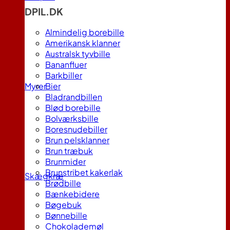
DPIL.DK
Almindelig borebille
Amerikansk klanner
Australsk tyvbille
Bananfluer
Barkbiller
Myrer
Bier
Bladrandbillen
Blød borebille
Bolværksbille
Boresnudebiller
Brun pelsklanner
Brun træbuk
Brunmider
Brunstribet kakerlak
Skægkræ
Brødbille
Bænkebidere
Bøgebuk
Bønnebille
Chokolademøl