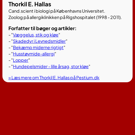
Thorkil E. Hallas
Cand.scient i biologi på Københavns Universitet.
Zoolog på allergiklinikken på Rigshospitalet (1998 - 2011).
Forfatter til bøger og artikler:
- "
Væggelus, stik og kløe
"
- "
Skadedyr i Levnedsmidler
"
- "
Bekæmp miderne rigtigt
"
- "
Husstøvmide-allergi
"
- "
Lopper
"
- "
Hundepelsmider - lille årsag, stor kløe
"
» Læs mere om Thorkil E. Hallas på Pestium.dk