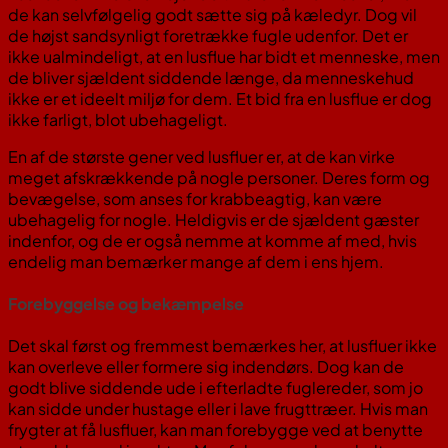
de kan selvfølgelig godt sætte sig på kæledyr. Dog vil
de højst sandsynligt foretrække fugle udenfor. Det er
ikke ualmindeligt, at en lusflue har bidt et menneske, men
de bliver sjældent siddende længe, da menneskehud
ikke er et ideelt miljø for dem. Et bid fra en lusflue er dog
ikke farligt, blot ubehageligt.
En af de største gener ved lusfluer er, at de kan virke
meget afskrækkende på nogle personer. Deres form og
bevægelse, som anses for krabbeagtig, kan være
ubehagelig for nogle. Heldigvis er de sjældent gæster
indenfor, og de er også nemme at komme af med, hvis
endelig man bemærker mange af dem i ens hjem.
Forebyggelse og bekæmpelse
Det skal først og fremmest bemærkes her, at lusfluer ikke
kan overleve eller formere sig indendørs. Dog kan de
godt blive siddende ude i efterladte fuglereder, som jo
kan sidde under hustage eller i lave frugttræer. Hvis man
frygter at få lusfluer, kan man forebygge ved at benytte