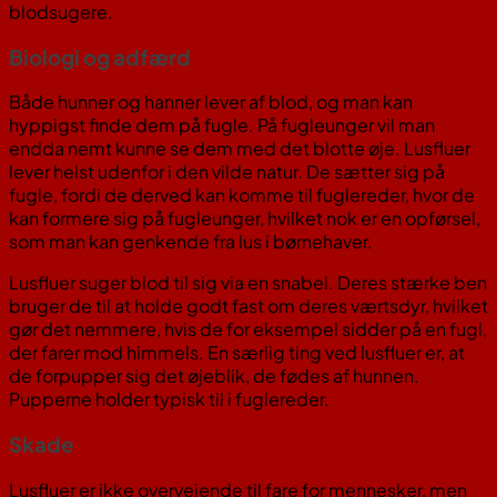
blodsugere.
Biologi og adfærd
Både hunner og hanner lever af blod, og man kan
hyppigst finde dem på fugle. På fugleunger vil man
endda nemt kunne se dem med det blotte øje. Lusfluer
lever helst udenfor i den vilde natur. De sætter sig på
fugle, fordi de derved kan komme til fuglereder, hvor de
kan formere sig på fugleunger, hvilket nok er en opførsel,
som man kan genkende fra lus i børnehaver.
Lusfluer suger blod til sig via en snabel. Deres stærke ben
bruger de til at holde godt fast om deres værtsdyr, hvilket
gør det nemmere, hvis de for eksempel sidder på en fugl,
der farer mod himmels. En særlig ting ved lusfluer er, at
de forpupper sig det øjeblik, de fødes af hunnen.
Pupperne holder typisk til i fuglereder.
Skade
Lusfluer er ikke overvejende til fare for mennesker, men