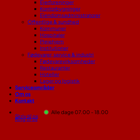
Ejerforeninger
Kontorbygninger
Ejendomsadministratorer
Offentlige & sundhed
Kommuner
Hospitaler
Plejehjem
Institutioner
Fødevarer, service & industri
Fødevarevirksomheder
Restauranter
Hoteller
Lager og logistik
Serviceområder
Om os
Kontakt
Alle dage 07.00 - 18.00
Skriv til os
Ring til os