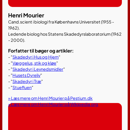
Henri Mourier
Cand.scient i biologi fra Københavns Universitet (1955 -
1962).
Ledende biolog hos Statens Skadedyrslaboratorium (1962
- 2000).
Forfatter til bøger og artikler:
- "
Skadedyr i Hus og Hjem
"
- "
Væggelus, stik og kløe
"
- "
Skadedyr i Levnedsmidler
"
- "
Husets Dyreliv
"
- "
Skadedyr i Træ
"
- "
Stuefluen
"
» Læs mere om Henri Mourier på Pestium.dk
» Læs mere om Henri Mourier på Wikipedia.org