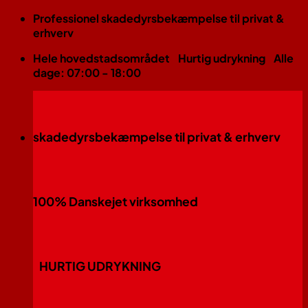
Fortsæt
Professionel skadedyrsbekæmpelse til privat &
til
erhverv
indhold
Hele hovedstadsområdet
Hurtig udrykning
Alle
dage: 07:00 - 18:00
skadedyrsbekæmpelse til privat & erhverv
100% Danskejet virksomhed
HURTIG UDRYKNING