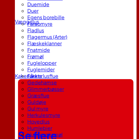
Duemide
Duer
Egens borebille
Væggelus
Faraomyre
Fladlus
Flagermus (Arter)
Flæskeklanner
Fnatmide
Frømøl
Fuglelopper
Fuglemider
Kakerlakker
Fårets lusflue
Gedehamse
Glimmerbøsser
Græsflue
Guldøje
Gul myre
Herkulesmyre
Hovedlus
Humlebier
Se flere
Humlevoksmøl