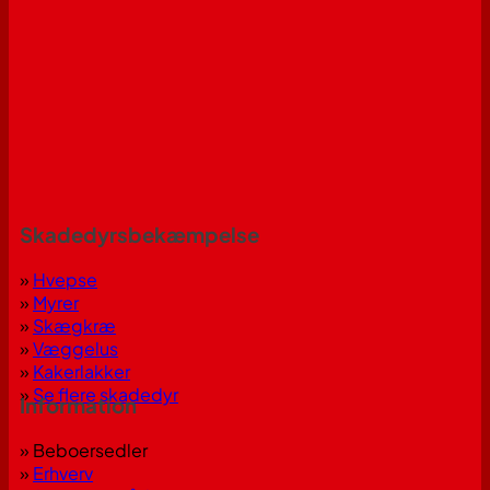
Skadedyrsbekæmpelse
»
Hvepse
»
Myrer
»
Skægkræ
»
Væggelus
»
Kakerlakker
»
Se flere skadedyr
Information
» Beboersedler
»
Erhverv