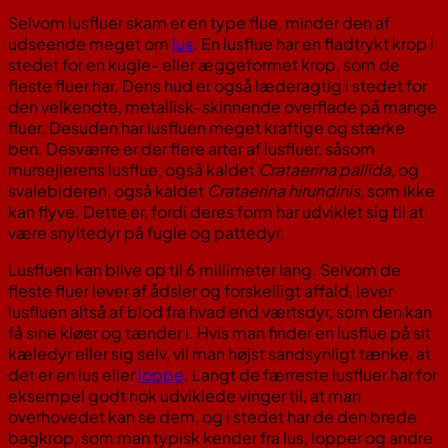
Selvom lusfluer skam er en type flue, minder den af
udseende meget om
lus
. En lusflue har en fladtrykt krop i
stedet for en kugle- eller æggeformet krop, som de
fleste fluer har. Dens hud er også læderagtig i stedet for
den velkendte, metallisk-skinnende overflade på mange
fluer. Desuden har lusfluen meget kraftige og stærke
ben. Desværre er der flere arter af lusfluer, såsom
mursejlerens lusflue, også kaldet
Crataerina pallida
, og
svalebideren, også kaldet
Crataerina hirundinis
, som ikke
kan flyve. Dette er, fordi deres form har udviklet sig til at
være snyltedyr på fugle og pattedyr.
Lusfluen kan blive op til 6 millimeter lang. Selvom de
fleste fluer lever af ådsler og forskelligt affald, lever
lusfluen altså af blod fra hvad end værtsdyr, som den kan
få sine kløer og tænder i. Hvis man finder en lusflue på sit
kæledyr eller sig selv, vil man højst sandsynligt tænke, at
det er en lus eller
loppe
. Langt de færreste lusfluer har for
eksempel godt nok udviklede vinger til, at man
overhovedet kan se dem, og i stedet har de den brede
bagkrop, som man typisk kender fra lus, lopper og andre