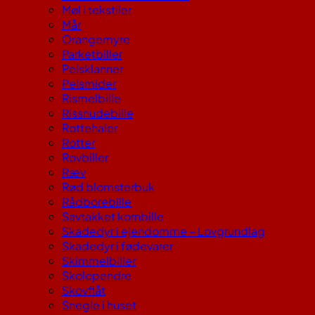
Møl i tekstiler
Mår
Orangemyre
Parketbiller
Pelsklanner
Pelsmider
Rismelbille
Rissnudebille
Rottehaler
Rotter
Rovbiller
Ræv
Rød blomsterbuk
Rådborebille
Savtakket kornbille
Skadedyr i ejendomme – Lovgrundlag
Skadedyr i fødevarer
Skimmelbiller
Skolopendre
Skovflåt
Snegle i huset