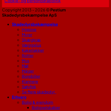
Cookie- og persondatapolitik
Copyright 2013 - 2026 ©
Pestium
Skadedyrsbekæmpelse ApS
Skadedyrsbekæmpelse
Hvepse
Myrer
Skægkræ
Væggelus
Kakerlakker
Rotter
Mus
Møl
Måger
Borebiller
Klannere
Sølvfisk
Se flere skadedyr
Erhverv
Bolig & ejendom
Boligselskaber