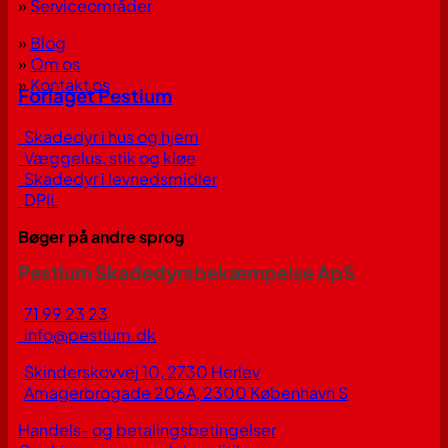
»
Serviceområder
»
Blog
»
Om os
»
Kontakt os
Forlaget Pestium
Skadedyr i hus og hjem
Væggelus, stik og kløe
Skadedyr i levnedsmidler
DPIL
Bøger på andre sprog
Pestium Skadedyrsbekæmpelse ApS
71 99 23 23
info@pestium.dk
Skinderskovvej 10, 2730 Herlev
Amagerbrogade 206A, 2300 København S
Handels- og betalingsbetingelser