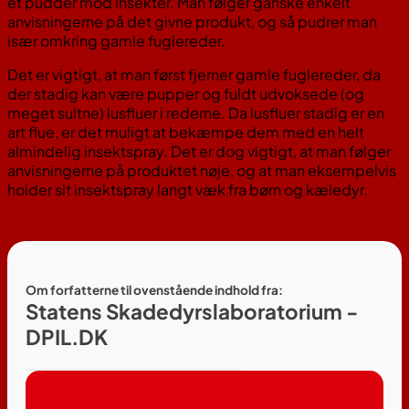
et pudder mod insekter. Man følger ganske enkelt
anvisningerne på det givne produkt, og så pudrer man
især omkring gamle fuglereder.
Det er vigtigt, at man først fjerner gamle fuglereder, da
der stadig kan være pupper og fuldt udvoksede (og
meget sultne) lusfluer i rederne. Da lusfluer stadig er en
art flue, er det muligt at bekæmpe dem med en helt
almindelig insektspray. Det er dog vigtigt, at man følger
anvisningerne på produktet nøje, og at man eksempelvis
holder sit insektspray langt væk fra børn og kæledyr.
Om forfatterne til ovenstående indhold fra:
Statens Skadedyrslaboratorium -
DPIL.DK