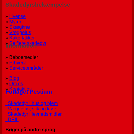
Skadedyrsbekæmpelse
»
Hvepse
»
Myrer
»
Skægkræ
»
Væggelus
»
Kakerlakker
»
Se flere skadedyr
Information
» Beboersedler
»
Erhverv
»
Serviceområder
»
Blog
»
Om os
»
Kontakt os
Forlaget Pestium
Skadedyr i hus og hjem
Væggelus, stik og kløe
Skadedyr i levnedsmidler
DPIL
Bøger på andre sprog