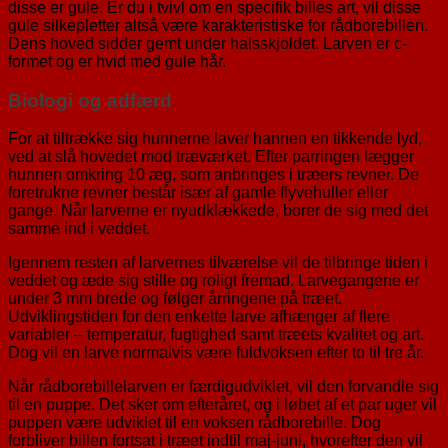
disse er gule. Er du i tvivl om en specifik billes art, vil disse
gule silkepletter altså være karakteristiske for rådborebillen.
Dens hoved sidder gemt under halsskjoldet. Larven er c-
formet og er hvid med gule hår.
Biologi og adfærd
For at tiltrække sig hunnerne laver hannen en tikkende lyd,
ved at slå hovedet mod træværket. Efter parringen lægger
hunnen omkring 10 æg, som anbringes i træers revner. De
foretrukne revner består især af gamle flyvehuller eller
gange. Når larverne er nyudklækkede, borer de sig med det
samme ind i veddet.
Igennem resten af larvernes tilværelse vil de tilbringe tiden i
veddet og æde sig stille og roligt fremad. Larvegangene er
under 3 mm brede og følger årringene på træet.
Udviklingstiden for den enkelte larve afhænger af flere
variabler – temperatur, fugtighed samt træets kvalitet og art.
Dog vil en larve normalvis være fuldvoksen efter to til tre år.
Når rådborebillelarven er færdigudviklet, vil den forvandle sig
til en puppe. Det sker om efteråret, og i løbet af et par uger vil
puppen være udviklet til en voksen rådborebille. Dog
forbliver billen fortsat i træet indtil maj-juni, hvorefter den vil