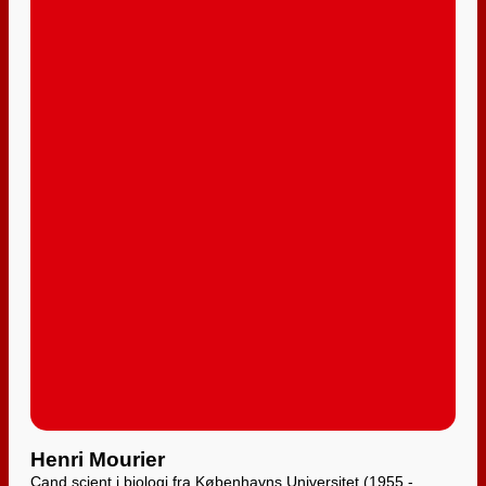
Henri Mourier
Cand.scient i biologi fra Københavns Universitet (1955 -