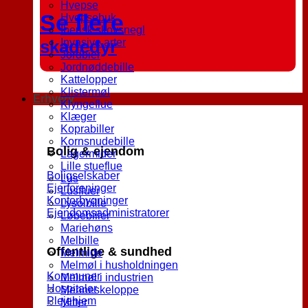
Hvepse
Se flere
Hvepsebuk
Iberisk skovsnegl
skadedyr
Invasive arter
Jordbier
Jordnøddebille
Kattelopper
Klistermøl
Erhverv
Klyngeflue
Klæger
Koprabiller
Kornsnudebille
Bolig & ejendom
Lagermider
Lille stueflue
Boligselskaber
Lus
Ejerforeninger
Lusfluer
Kontorbygninger
Lysolbille
Ejendomsadministratorer
Løbebiller
Mariehøns
Melbille
Offentlige & sundhed
Melmide
Melmøl i husholdningen
Kommuner
Melmøl i industrien
Hospitaler
Menneskeloppe
Plejehjem
Mitter