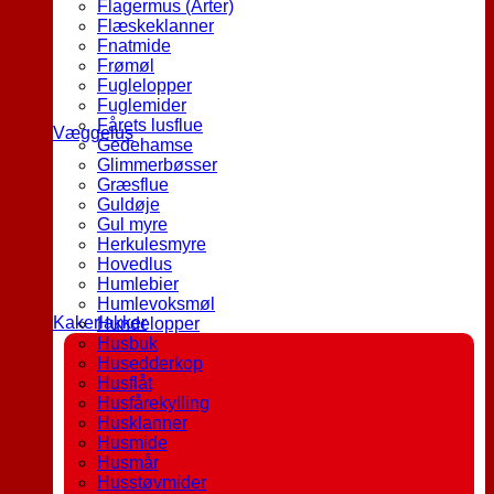
Flagermus (Arter)
Flæskeklanner
Fnatmide
Frømøl
Fuglelopper
Fuglemider
Fårets lusflue
Væggelus
Gedehamse
Glimmerbøsser
Græsflue
Guldøje
Gul myre
Herkulesmyre
Hovedlus
Humlebier
Humlevoksmøl
Kakerlakker
Hundelopper
Husbuk
Husedderkop
Husflåt
Husfårekylling
Husklanner
Husmide
Husmår
Husstøvmider