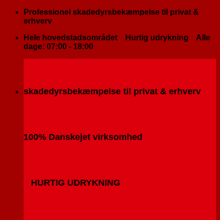
Fortsæt
Professionel skadedyrsbekæmpelse til privat &
til
erhverv
indhold
Hele hovedstadsområdet
Hurtig udrykning
Alle
dage: 07:00 - 18:00
skadedyrsbekæmpelse til privat & erhverv
100% Danskejet virksomhed
HURTIG UDRYKNING