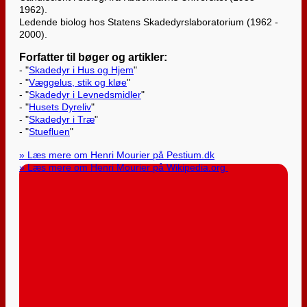
1962).
Ledende biolog hos Statens Skadedyrslaboratorium (1962 -
2000).
Forfatter til bøger og artikler:
- "
Skadedyr i Hus og Hjem
"
- "
Væggelus, stik og kløe
"
- "
Skadedyr i Levnedsmidler
"
- "
Husets Dyreliv
"
- "
Skadedyr i Træ
"
- "
Stuefluen
"
» Læs mere om Henri Mourier på Pestium.dk
» Læs mere om Henri Mourier på Wikipedia.org