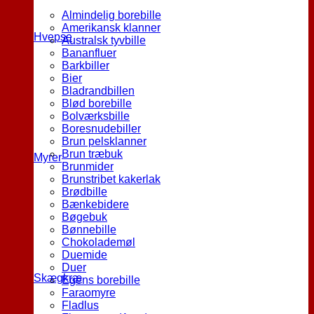
Almindelig borebille
Amerikansk klanner
Hvepse
Australsk tyvbille
Bananfluer
Barkbiller
Bier
Bladrandbillen
Blød borebille
Bolværksbille
Boresnudebiller
Brun pelsklanner
Brun træbuk
Myrer
Brunmider
Brunstribet kakerlak
Brødbille
Bænkebidere
Bøgebuk
Bønnebille
Chokolademøl
Duemide
Duer
Skægkræ
Egens borebille
Faraomyre
Fladlus