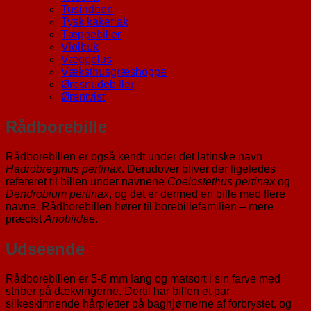
Tusindben
Tysk kakerlak
Tæppebiller
Violbuk
Væggelus
Væksthusgræshoppe
Øresnudebiller
Ørentvist
Rådborebille
Rådborebillen er også kendt under det latinske navn
Hadrobregmus pertinax
. Derudover bliver der ligeledes
refereret til billen under navnene
Coelostethus pertinax
og
Dendrobium pertinax
, og det er dermed en bille med flere
navne. Rådborebillen hører til borebillefamilien – mere
præcist
Anobiidae
.
Udseende
Rådborebillen er 5-6 mm lang og matsort i sin farve med
striber på dækvingerne. Dertil har billen et par
silkeskinnende hårpletter på baghjørnerne af forbrystet, og