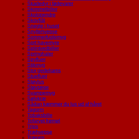
Skadedyr i fødevarer
Skimmelbiller
Skolopendre
Skovflåt
Snegle i huset
Snyltehvepse
Sommerfuglemyg
Sort havemyre
Splintvedbiller
Springhaler
Spyfluer
Stikmyg
Stor gedehams
Stuefluer
Støvlus
Støvtæge
Svampemyg
Sølvkræ
Sådan kæmmer du lus ud af håret
Tagorm
Tobaksbille
Tofarvet frømøl
Trips
Træhvepse
Træorm