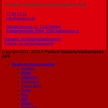
Pestium Skadedyrsbekæmpelse ApS
71 99 23 23
info@pestium.dk
Skinderskovvej 10, 2730 Herlev
Amagerbrogade 206A, 2300 København S
Handels- og betalingsbetingelser
Cookie- og persondatapolitik
Copyright 2013 - 2026 ©
Pestium Skadedyrsbekæmpelse
ApS
Skadedyrsbekæmpelse
Hvepse
Myrer
Skægkræ
Væggelus
Kakerlakker
Rotter
Mus
Møl
Måger
Borebiller