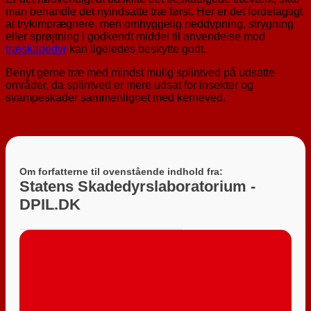
man behandle det nyindsatte træ først. Her er det fordelagtigt
at trykimprægnere, men omhyggelig neddypning, strygning
eller sprøjtning i godkendt middel til anvendelse mod
træskadedyr
kan ligeledes beskytte godt.
Benyt gerne træ med mindst mulig splintved på udsatte
områder, da splintved er mere udsat for insekter og
svampeskader sammenlignet med kerneved.
Om forfatterne til ovenstående indhold fra:
Statens Skadedyrslaboratorium -
DPIL.DK