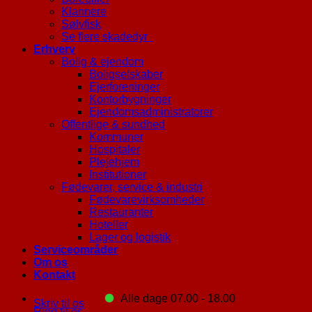
Klannere
Sølvfisk
Se flere skadedyr
Erhverv
Bolig & ejendom
Boligselskaber
Ejerforeninger
Kontorbygninger
Ejendomsadministratorer
Offentlige & sundhed
Kommuner
Hospitaler
Plejehjem
Institutioner
Fødevarer, service & industri
Fødevarevirksomheder
Restauranter
Hoteller
Lager og logistik
Serviceområder
Om os
Kontakt
Alle dage 07.00 - 18.00
Skriv til os
Ring til os