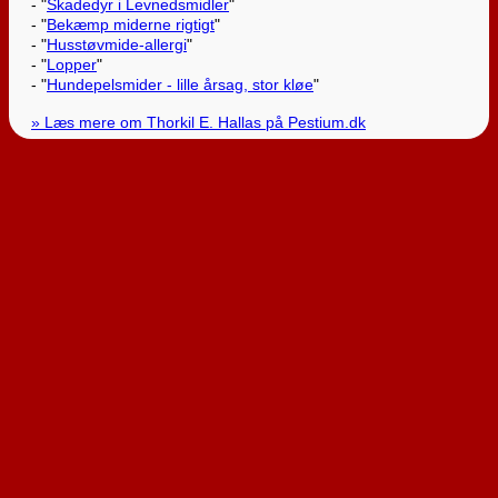
- "
Skadedyr i Levnedsmidler
"
- "
Bekæmp miderne rigtigt
"
- "
Husstøvmide-allergi
"
- "
Lopper
"
- "
Hundepelsmider - lille årsag, stor kløe
"
» Læs mere om Thorkil E. Hallas på Pestium.dk