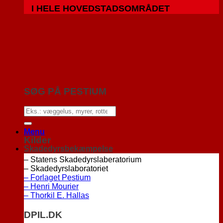
I HELE HOVEDSTADSOMRÅDET
SØG PÅ PESTIUM
Menu
Kilder
Skadedyrsbekæmpelse
– Statens Skadedyrslaberatorium
– Skadedyrslaboratoriet
– Forlaget Pestium
– Henri Mourier
– Thorkil E. Hallas
DPIL.DK