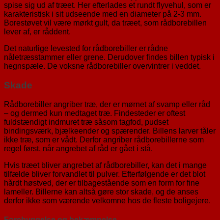
spise sig ud af træet. Her efterlades et rundt flyvehul, som er
karakteristisk i sit udseende med en diameter på 2-3 mm.
Borestøvet vil være mørkt gult, da træet, som rådborebillen
lever af, er råddent.
Det naturlige levested for rådborebiller er rådne
nåletræsstammer eller grene. Derudover findes billen typisk i
hegnspæle. De voksne rådborebiller overvintrer i veddet.
Skade
Rådborebiller angriber træ, der er mørnet af svamp eller råd
– og dermed kun medtaget træ. Findesteder er oftest
fuldstændigt indmuret træ såsom tagfod, pudset
bindingsværk, bjælkeender og spærender. Billens larver tåler
ikke træ, som er vådt. Derfor angriber rådborebillerne som
regel først, når angrebet af råd er gået i stå.
Hvis træet bliver angrebet af rådborebiller, kan det i mange
tilfælde bliver forvandlet til pulver. Efterfølgende er det blot
hårdt høstved, der er tilbagestående som en form for fine
lameller. Billerne kan altså gøre stor skade, og de anses
derfor ikke som værende velkomne hos de fleste boligejere.
Forebyggelse og bekæmpelse