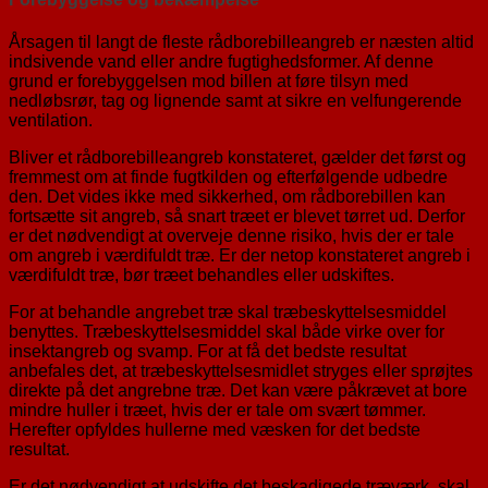
Årsagen til langt de fleste rådborebilleangreb er næsten altid
indsivende vand eller andre fugtighedsformer. Af denne
grund er forebyggelsen mod billen at føre tilsyn med
nedløbsrør, tag og lignende samt at sikre en velfungerende
ventilation.
Bliver et rådborebilleangreb konstateret, gælder det først og
fremmest om at finde fugtkilden og efterfølgende udbedre
den. Det vides ikke med sikkerhed, om rådborebillen kan
fortsætte sit angreb, så snart træet er blevet tørret ud. Derfor
er det nødvendigt at overveje denne risiko, hvis der er tale
om angreb i værdifuldt træ. Er der netop konstateret angreb i
værdifuldt træ, bør træet behandles eller udskiftes.
For at behandle angrebet træ skal træbeskyttelsesmiddel
benyttes. Træbeskyttelsesmiddel skal både virke over for
insektangreb og svamp. For at få det bedste resultat
anbefales det, at træbeskyttelsesmidlet stryges eller sprøjtes
direkte på det angrebne træ. Det kan være påkrævet at bore
mindre huller i træet, hvis der er tale om svært tømmer.
Herefter opfyldes hullerne med væsken for det bedste
resultat.
Er det nødvendigt at udskifte det beskadigede træværk, skal