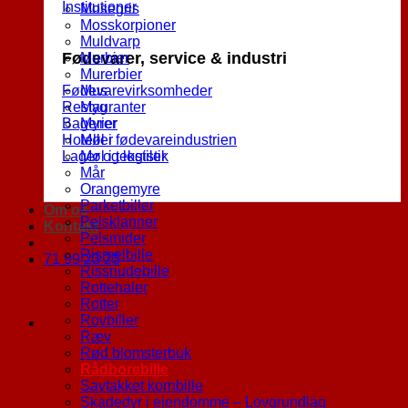
Institutioner
Mosegris
Mosskorpioner
Muldvarp
Fødevarer, service & industri
Murbier
Murerbier
Fødevarevirksomheder
Mus
Restauranter
Myg
Bagerier
Myrer
Hoteller
Møl i fødevareindustrien
Lager og logistik
Møl i tekstiler
Mår
Orangemyre
Parketbiller
Om os
Pelsklanner
Kontakt
Pelsmider
Rismelbille
71 99 23 23
Rissnudebille
Rottehaler
Rotter
Rovbiller
Ræv
Rød blomsterbuk
Rådborebille
Savtakket kornbille
Skadedyr i ejendomme – Lovgrundlag