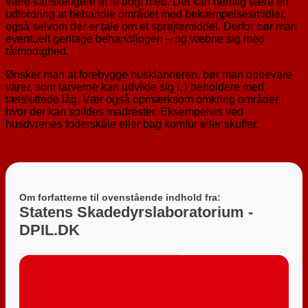
være vanskeligere at få bugt med. Det kan nemlig være en
udfordring at behandle området med bekæmpelsesmidler,
også selvom der er tale om et sprøjtemiddel. Derfor bør man
eventuelt gentage behandlingen – og væbne sig med
tålmodighed.
Ønsker man at forebygge husklanneren, bør man opbevare
varer, som larverne kan udvikle sig i, i beholdere med
tætsluttede låg. Vær også opmærksom omkring områder,
hvor der kan spildes madrester. Eksempelvis ved
husdyrenes foderskåle eller bag komfur eller skuffer.
Om forfatterne til ovenstående indhold fra:
Statens Skadedyrslaboratorium -
DPIL.DK