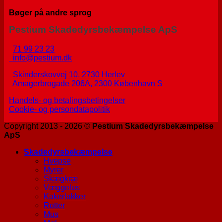
Bøger på andre sprog
Pestium Skadedyrsbekæmpelse ApS
71 99 23 23
info@pestium.dk
Skinderskovvej 10, 2730 Herlev
Amagerbrogade 206A, 2300 København S
Handels- og betalingsbetingelser
Cookie- og persondatapolitik
Copyright 2013 - 2026 ©
Pestium Skadedyrsbekæmpelse
ApS
Skadedyrsbekæmpelse
Hvepse
Myrer
Skægkræ
Væggelus
Kakerlakker
Rotter
Mus