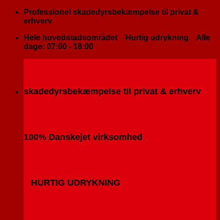
Fortsæt
Professionel skadedyrsbekæmpelse til privat &
til
erhverv
indhold
Hele hovedstadsområdet
Hurtig udrykning
Alle
dage: 07:00 - 18:00
skadedyrsbekæmpelse til privat & erhverv
100% Danskejet virksomhed
HURTIG UDRYKNING