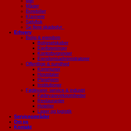
Møl
Måger
Borebiller
Klannere
Sølvfisk
Se flere skadedyr
Erhverv
Bolig & ejendom
Boligselskaber
Ejerforeninger
Kontorbygninger
Ejendomsadministratorer
Offentlige & sundhed
Kommuner
Hospitaler
Plejehjem
Institutioner
Fødevarer, service & industri
Fødevarevirksomheder
Restauranter
Hoteller
Lager og logistik
Serviceområder
Om os
Kontakt