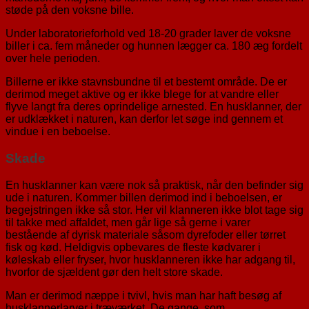
støde på den voksne bille.
Under laboratorieforhold ved 18-20 grader laver de voksne
biller i ca. fem måneder og hunnen lægger ca. 180 æg fordelt
over hele perioden.
Billerne er ikke stavnsbundne til et bestemt område. De er
derimod meget aktive og er ikke blege for at vandre eller
flyve langt fra deres oprindelige arnested. En husklanner, der
er udklækket i naturen, kan derfor let søge ind gennem et
vindue i en beboelse.
Skade
En husklanner kan være nok så praktisk, når den befinder sig
ude i naturen. Kommer billen derimod ind i beboelsen, er
begejstringen ikke så stor. Her vil klanneren ikke blot tage sig
til takke med affaldet, men går lige så gerne i varer
bestående af dyrisk materiale såsom dyrefoder eller tørret
fisk og kød. Heldigvis opbevares de fleste kødvarer i
køleskab eller fryser, hvor husklanneren ikke har adgang til,
hvorfor de sjældent gør den helt store skade.
Man er derimod næppe i tvivl, hvis man har haft besøg af
husklannerlarver i træværket. De gange, som