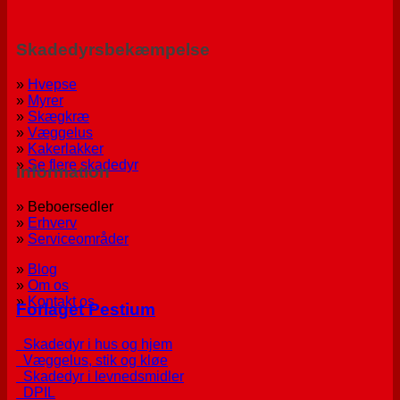
Skadedyrsbekæmpelse
»
Hvepse
»
Myrer
»
Skægkræ
»
Væggelus
»
Kakerlakker
»
Se flere skadedyr
Information
» Beboersedler
»
Erhverv
»
Serviceområder
»
Blog
»
Om os
»
Kontakt os
Forlaget Pestium
Skadedyr i hus og hjem
Væggelus, stik og kløe
Skadedyr i levnedsmidler
DPIL