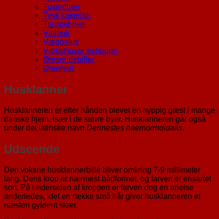
Tusindben
Tysk kakerlak
Tæppebiller
Violbuk
Væggelus
Væksthusgræshoppe
Øresnudebiller
Ørentvist
Husklanner
Husklanneren er efter hånden blevet en hyppig gæst i mange
danske hjem. Især i de større byer. Husklanneren går også
under det latinske navn
Dermestes haemorrhoidalis
.
Udseende
Den voksne husklannerbille bliver omkring 7-9 millimeter
lang. Dens krop er nærmest bådformet, og farven er ensartet
sort. På undersiden af kroppen er farven dog en anelse
anderledes, idet en række små hår giver husklanneren et
næsten gyldent skær.