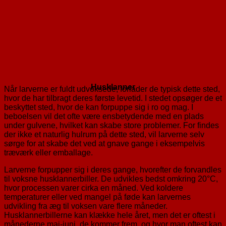
Husklanner
Når larverne er fuldt udvoksede, forlader de typisk dette sted,
hvor de har tilbragt deres første levetid. I stedet opsøger de et
beskyttet sted, hvor de kan forpuppe sig i ro og mag. I
beboelsen vil det ofte være ensbetydende med en plads
under gulvene, hvilket kan skabe store problemer. For findes
der ikke et naturlig hulrum på dette sted, vil larverne selv
sørge for at skabe det ved at gnave gange i eksempelvis
træværk eller emballage.
Larverne forpupper sig i deres gange, hvorefter de forvandles
til voksne husklannerbiller. De udvikles bedst omkring 20°C,
hvor processen varer cirka en måned. Ved koldere
temperaturer eller ved mangel på føde kan larvernes
udvikling fra æg til voksen vare flere måneder.
Husklannerbillerne kan klække hele året, men det er oftest i
månederne maj-juni, de kommer frem, og hvor man oftest kan