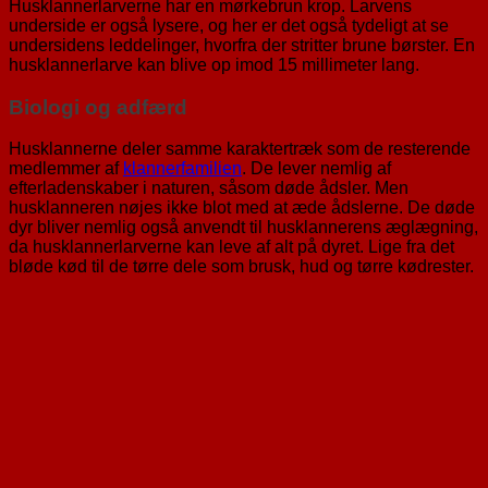
Husklannerlarverne har en mørkebrun krop. Larvens
underside er også lysere, og her er det også tydeligt at se
undersidens leddelinger, hvorfra der stritter brune børster. En
husklannerlarve kan blive op imod 15 millimeter lang.
Biologi og adfærd
Husklannerne deler samme karaktertræk som de resterende
medlemmer af
klannerfamilien
. De lever nemlig af
efterladenskaber i naturen, såsom døde ådsler. Men
husklanneren nøjes ikke blot med at æde ådslerne. De døde
dyr bliver nemlig også anvendt til husklannerens æglægning,
da husklannerlarverne kan leve af alt på dyret. Lige fra det
bløde kød til de tørre dele som brusk, hud og tørre kødrester.