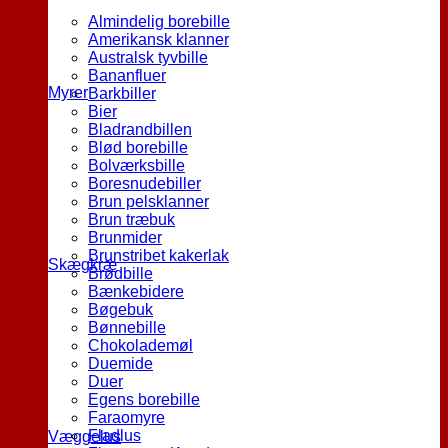
Almindelig borebille
Amerikansk klanner
Australsk tyvbille
Bananfluer
Myrer
Barkbiller
Bier
Bladrandbillen
Blød borebille
Bolværksbille
Boresnudebiller
Brun pelsklanner
Brun træbuk
Brunmider
Brunstribet kakerlak
Skægkræ
Brødbille
Bænkebidere
Bøgebuk
Bønnebille
Chokolademøl
Duemide
Duer
Egens borebille
Faraomyre
Fladlus
Væggelus