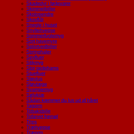
Skadedyr i fødevarer
Skimmelbiller
Skolopendre
Skovflåt
Snegle i huset
Snyltehvepse
Sommerfuglemyg
Sort havemyre
Splintvedbiller
Springhaler
Spyfluer
Stikmyg
Stor gedehams
Stuefluer
Støvlus
Støvtæge
Svampemyg
Sølvkræ
Sådan kæmmer du lus ud af håret
Tagorm
Tobaksbille
Tofarvet frømøl
Trips
Træhvepse
Træorm