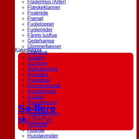
Flagermus (Arter)
Flæskeklanner
Fnatmide
Frømøl
Fuglelopper
Fuglemider
Fårets lusflue
Gedehamse
Glimmerbøsser
Kakerlakker
Græsflue
Guldøje
Gul myre
Herkulesmyre
Hovedlus
Humlebier
Humlevoksmøl
Hundelopper
Husbuk
Husedderkop
Se flere
Husflåt
Husfårekylling
skadedyr
Husklanner
Husmide
Husmår
Husstøvmider