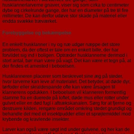
husklannerlarverne gnaver, viser sig som cirka to centimeter
dybe og cirkelrunde gange, der har en diameter på tre til fire
millimeter. De kan derfor udøve stor skade på materiel eller
endda svække træværket.
Forebyggelse og bekæmpelse
En enkelt husklanner i ny og næ udgør næppe det store
problem, da der oftest er tale om en enkelt bille, der har
forvildet sig ind i boligen. Optræder husklannerne derimod i
stort antal, bør man være på vagt. Det kan være et tegn på, at
der findes et arnested i beboelsen.
Husklanneren placerer som beskrevet sine æg på steder,
hvor larverne kan leve af materialet. Det betyder, at døde dyr,
tørfoder eller skraldespande ofte kan være årsagen til
klannerens opdukken. I beboelsen vil klanneren formentlig
stamme fra en duerede på loftet, døde mus eller rotter under
gulvet eller en død fugl i aftrækskanalen. Sørg for at fjerne og
destruere kilden, rengøre området omkring stedet grundigt og
behandle det med et insektpudder eller et sprøjtemiddel mod
krybende og kravlende insekter.
Larver kan også være søgt ind under gulvene, og her kan de