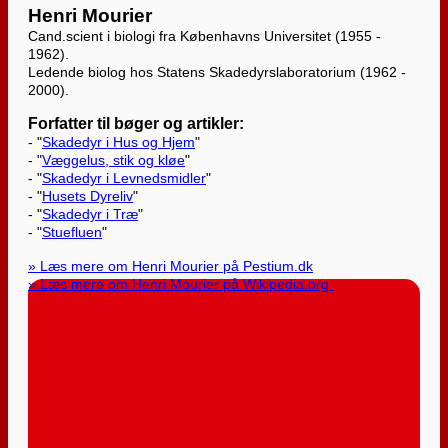
Henri Mourier
Cand.scient i biologi fra Københavns Universitet (1955 -
1962).
Ledende biolog hos Statens Skadedyrslaboratorium (1962 -
2000).
Forfatter til bøger og artikler:
- "
Skadedyr i Hus og Hjem
"
- "
Væggelus, stik og kløe
"
- "
Skadedyr i Levnedsmidler
"
- "
Husets Dyreliv
"
- "
Skadedyr i Træ
"
- "
Stuefluen
"
» Læs mere om Henri Mourier på Pestium.dk
» Læs mere om Henri Mourier på Wikipedia.org