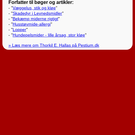
Forfatter til bøger og artikler:
- "
Væggelus, stik og kløe
"
- "
Skadedyr i Levnedsmidler
"
- "
Bekæmp miderne rigtigt
"
- "
Husstøvmide-allergi
"
- "
Lopper
"
- "
Hundepelsmider - lille årsag, stor kløe
"
» Læs mere om Thorkil E. Hallas på Pestium.dk