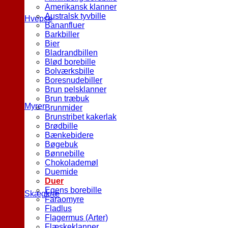
Amerikansk klanner
Australsk tyvbille
Hvepse
Bananfluer
Barkbiller
Bier
Bladrandbillen
Blød borebille
Bolværksbille
Boresnudebiller
Brun pelsklanner
Brun træbuk
Myrer
Brunmider
Brunstribet kakerlak
Brødbille
Bænkebidere
Bøgebuk
Bønnebille
Chokolademøl
Duemide
Duer
Egens borebille
Skægkræ
Faraomyre
Fladlus
Flagermus (Arter)
Flæskeklanner