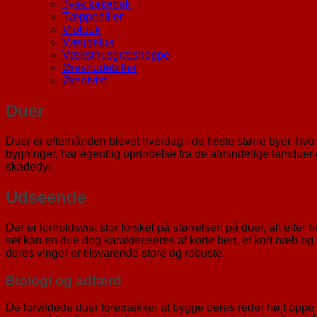
Tysk kakerlak
Tæppebiller
Violbuk
Væggelus
Væksthusgræshoppe
Øresnudebiller
Ørentvist
Duer
Duer er efterhånden blevet hverdag i de fleste større byer, hv
bygninger, har egentlig oprindelse fra de almindelige tamduer o
skadedyr.
Udseende
Der er forholdsvist stor forskel på størrelsen på duer, alt efter 
set kan en due dog karakteriseres af korte ben, et kort næb og e
deres vinger er tilsvarende store og robuste.
Biologi og adfærd
De forvildede duer foretrækker at bygge deres reder højt oppe 