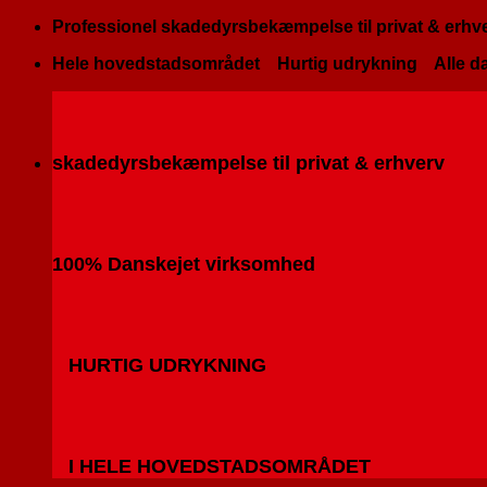
Fortsæt
Professionel skadedyrsbekæmpelse til privat & erhv
til
Hele hovedstadsområdet
Hurtig udrykning
Alle da
indhold
skadedyrsbekæmpelse til privat & erhverv
100% Danskejet virksomhed
HURTIG UDRYKNING
I HELE HOVEDSTADSOMRÅDET