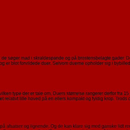
or de søger mad i skraldespande og på brostensbelagte gader. De
g er blot forvildede duer. Selvom duerne opholder sig i bybilled
hvilken type der er tale om. Duers størrelse rangerer derfor fra 15 
t relativt lille hoved på en ellers kompakt og fyldig krop. Trods
på afsatser og lignende. Og de kan klare sig med ganske lidt red