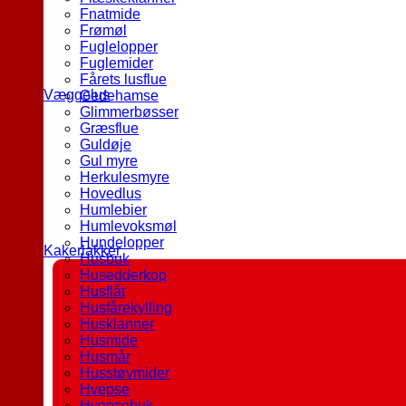
Fnatmide
Frømøl
Fuglelopper
Fuglemider
Fårets lusflue
Væggelus
Gedehamse
Glimmerbøsser
Græsflue
Guldøje
Gul myre
Herkulesmyre
Hovedlus
Humlebier
Humlevoksmøl
Hundelopper
Kakerlakker
Husbuk
Husedderkop
Husflåt
Husfårekylling
Husklanner
Husmide
Husmår
Husstøvmider
Hvepse
Hvepsebuk