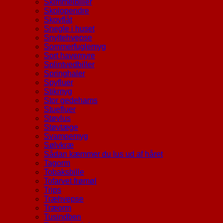
Skimmelbiller
Skolopendre
Skovflåt
Snegle i huset
Snyltehvepse
Sommerfuglemyg
Sort havemyre
Splintvedbiller
Springhaler
Spyfluer
Stikmyg
Stor gedehams
Stuefluer
Støvlus
Støvtæge
Svampemyg
Sølvkræ
Sådan kæmmer du lus ud af håret
Tagorm
Tobaksbille
Tofarvet frømøl
Trips
Træhvepse
Træorm
Tusindben