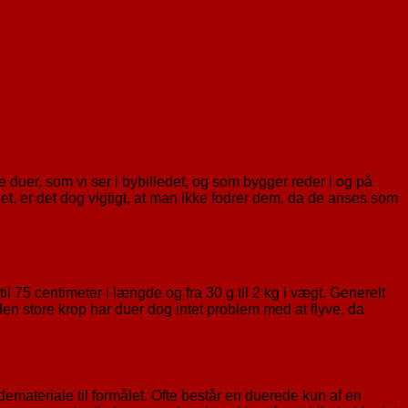
 duer, som vi ser i bybilledet, og som bygger reder i og på
et, er det dog vigtigt, at man ikke fodrer dem, da de anses som
til 75 centimeter i længde og fra 30 g til 2 kg i vægt. Generelt
 den store krop har duer dog intet problem med at flyve, da
emateriale til formålet. Ofte består en duerede kun af en