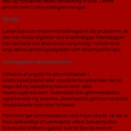
ned og fortsætter deres forvandling til bille. Denne
proces varer i cirka yderligere tre uger.
Skade
Larven kan som beskrevet forårsage en del problemer, da
den kan skade afgrøder ved at ødelægge frøanlægget.
Det kan have stor økonomisk betydning i forhold til en
lang række landbrugsafgrøder som eksempelvis raps.
Forebyggelse og bekæmpelse
I tilfælde af angreb fra glimmerbøssen i
landbrugsafgrøder eller i prydplanter anbefales det at
søge råd og vejledning hos en land- eller
havebrugskonsulent. Undertiden kan glimmerbøssen
også forvilde sig indenfor, eksempelvis gennem en buket
friskplukkede blomster fra haven.
I hjemmet gør glimmerbøssen dog ingen skade, så det er
ikke nødvendigt at iværksætte videre bekæmpelse.
Eventuelle vildfarne gæster kan let fjernes med en