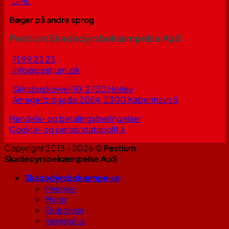
DPIL
Bøger på andre sprog
Pestium Skadedyrsbekæmpelse ApS
71 99 23 23
info@pestium.dk
Skinderskovvej 10, 2730 Herlev
Amagerbrogade 206A, 2300 København S
Handels- og betalingsbetingelser
Cookie- og persondatapolitik
Copyright 2013 - 2026 ©
Pestium
Skadedyrsbekæmpelse ApS
Skadedyrsbekæmpelse
Hvepse
Myrer
Skægkræ
Væggelus