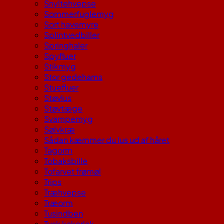
Snyltehvepse
Sommerfuglemyg
Sort havemyre
Splintvedbiller
Springhaler
Spyfluer
Stikmyg
Stor gedehams
Stuefluer
Støvlus
Støvtæge
Svampemyg
Sølvkræ
Sådan kæmmer du lus ud af håret
Tagorm
Tobaksbille
Tofarvet frømøl
Trips
Træhvepse
Træorm
Tusindben
Tysk kakerlak