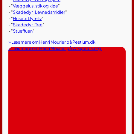
- "
Væggelus, stik og kløe
"
- "
Skadedyr i Levnedsmidler
"
- "
Husets Dyreliv
"
- "
Skadedyr i Træ
"
- "
Stuefluen
"
» Læs mere om Henri Mourier på Pestium.dk
» Læs mere om Henri Mourier på Wikipedia.org