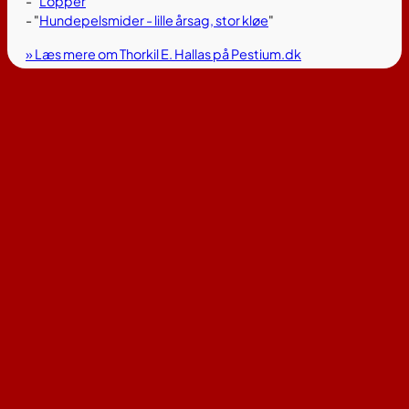
- "
Lopper
"
- "
Hundepelsmider - lille årsag, stor kløe
"
» Læs mere om Thorkil E. Hallas på Pestium.dk