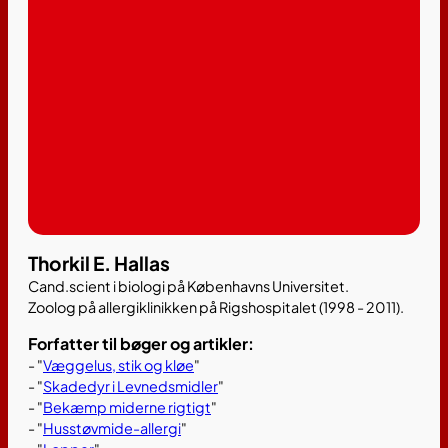
Thorkil E. Hallas
Cand.scient i biologi på Københavns Universitet.
Zoolog på allergiklinikken på Rigshospitalet (1998 - 2011).
Forfatter til bøger og artikler:
- "
Væggelus, stik og kløe
"
- "
Skadedyr i Levnedsmidler
"
- "
Bekæmp miderne rigtigt
"
- "
Husstøvmide-allergi
"