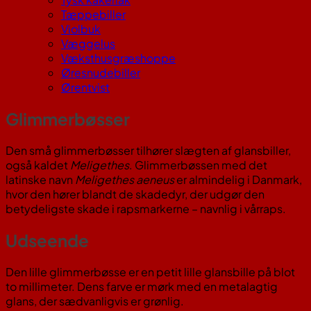
Tæppebiller
Violbuk
Væggelus
Væksthusgræshoppe
Øresnudebiller
Ørentvist
Glimmerbøsser
Den små glimmerbøsser tilhører slægten af glansbiller,
også kaldet
Meligethes
. Glimmerbøssen med det
latinske navn
Meligethes aeneus
er almindelig i Danmark,
hvor den hører blandt de skadedyr, der udgør den
betydeligste skade i rapsmarkerne – navnlig i vårraps.
Udseende
Den lille glimmerbøsse er en petit lille glansbille på blot
to millimeter. Dens farve er mørk med en metalagtig
glans, der sædvanligvis er grønlig.