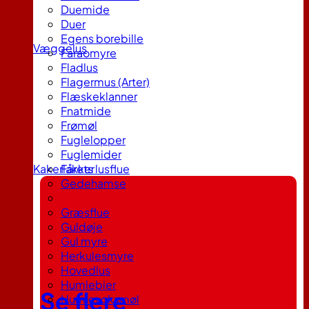
Duemide
Duer
Egens borebille
Væggelus
Faraomyre
Fladlus
Flagermus (Arter)
Flæskeklanner
Fnatmide
Frømøl
Fuglelopper
Fuglemider
Kakerlakker
Fårets lusflue
Gedehamse
Glimmerbøsser
Græsflue
Guldøje
Gul myre
Herkulesmyre
Hovedlus
Humlebier
Se flere
Humlevoksmøl