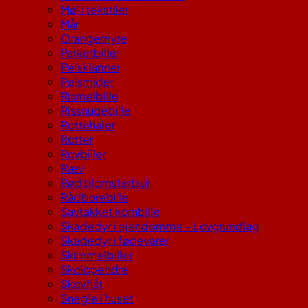
Møl i tekstiler
Mår
Orangemyre
Parketbiller
Pelsklanner
Pelsmider
Rismelbille
Rissnudebille
Rottehaler
Rotter
Rovbiller
Ræv
Rød blomsterbuk
Rådborebille
Savtakket kornbille
Skadedyr i ejendomme – Lovgrundlag
Skadedyr i fødevarer
Skimmelbiller
Skolopendre
Skovflåt
Snegle i huset