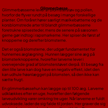
Glimmerbøsse
Glimmerbøsserne lever af blomsterstøv og pollen,
hvorfor de flyver rundt på besøg i mange forskellige
planter. Om foråret hører særligt mælkebøtterne og de
korsblomstrede arter til blandt glimmerbøsserne
foretrukne spisesteder, mens de senere på sæsonen
gerne gør indtog i rapsmarkerne. Her spiser de først af
knopperne og derefter blomsterne.
Det er også blomsterne, der udgør fundamentet for
hunnernes æglægning. Hunnen lægger sine æg på
blomsterknopperne, hvorefter larverne lever i
overvejende grad af blomsterstøvet derpå. Et besøg fra
den lille larve kan dog have en negativ effekt, idet den
kan udhule frøanlægget på blomsten, så den ikke kan
sætte frugt.
En glimmerbøssehun kan lægge op til 100 æg. Larverne
udklækkes efter en uge, hvorefter den følgende
larveudvikling varer omkring tre uger. Når larverne er fuldt
udvoksede, lader de sig falde til jorden. Her graver de sig