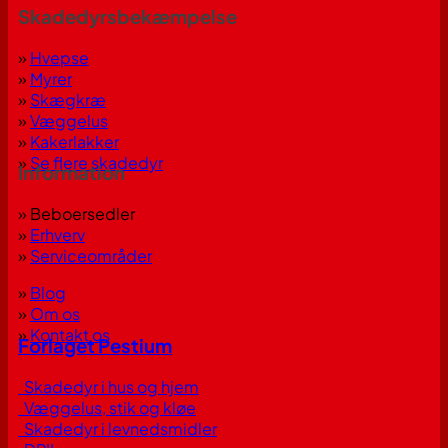
Skadedyrsbekæmpelse
»
Hvepse
»
Myrer
»
Skægkræ
»
Væggelus
»
Kakerlakker
»
Se flere skadedyr
Information
» Beboersedler
»
Erhverv
»
Serviceområder
»
Blog
»
Om os
»
Kontakt os
Forlaget Pestium
Skadedyr i hus og hjem
Væggelus, stik og kløe
Skadedyr i levnedsmidler