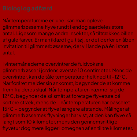
Biologi og adfærd
Når temperaturerne er lune, kan man opleve
glimmerbøsserne flyve rundt i endog særdeles store
antal. Ligesom mange andre insekter, så tiltrækkes billen
af gule farver. Er man iklædt gult tøj, er det derfor en åben
invitation til glimmerbøsserne, der vil lande på én i stort
antal.
I vintermånederne overvintrer de fuldvoksne
glimmerbøsser i jordens øverste 10 centimeter. Mens de
overvintrer, kan de tåle temperaturer helt ned til -12°C.
Når foråret melder sin ankomst, begynder de at komme
frem fra deres skjul. Når temperaturen nærmer sig de
12°C, begynder de så småt at foretage flyveture på
kortere stræk, mens de – når temperaturen har passeret
15°C – begynder at flyve længere afstande. Målinger af
glimmerbøssernes flyvninger har vist, at den kan flyve så
langt som 10 kilometer, mens den gennemsnitlige
flyvetur dog mere ligger i omegnen af en til tre kilometer.