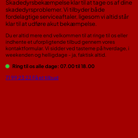
Skadedyrsbekæmpelse klar til at tage os af dine
skadedyrsproblemer. Vi tilbyder både
fordelagtige serviceaftaler, ligesom vi altid står
klar til at udføre akut bekæmpelse.
Du er altid mere end velkommen til at ringe til os eller
indhente et uforpligtende tilbud gennem vores
kontaktformular. Vi sidder ved tasterne på hverdage, i
weekenden og helligdage - ja, faktisk altid.
Ring til os alle dage: 07.00 til 18.00
71 99 23 23
Få et tilbud