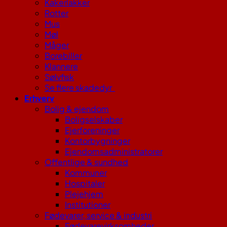
Kakerlakker
Rotter
Mus
Møl
Måger
Borebiller
Klannere
Sølvfisk
Se flere skadedyr
Erhverv
Bolig & ejendom
Boligselskaber
Ejerforeninger
Kontorbygninger
Ejendomsadministratorer
Offentlige & sundhed
Kommuner
Hospitaler
Plejehjem
Institutioner
Fødevarer, service & industri
Fødevarevirksomheder