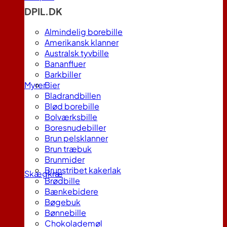
DPIL.DK
Almindelig borebille
Amerikansk klanner
Australsk tyvbille
Bananfluer
Barkbiller
Myrer
Bier
Bladrandbillen
Blød borebille
Bolværksbille
Boresnudebiller
Brun pelsklanner
Brun træbuk
Brunmider
Brunstribet kakerlak
Skægkræ
Brødbille
Bænkebidere
Bøgebuk
Bønnebille
Chokolademøl