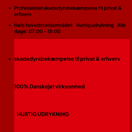
Fortsæt
Professionel skadedyrsbekæmpelse til privat &
til
erhverv
indhold
Hele hovedstadsområdet
Hurtig udrykning
Alle
dage: 07:00 - 18:00
skadedyrsbekæmpelse til privat & erhverv
100% Danskejet virksomhed
HURTIG UDRYKNING