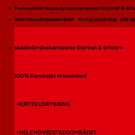
Fortsæt
Professionel skadedyrsbekæmpelse til privat & erh
til
Hele hovedstadsområdet
Hurtig udrykning
Alle d
indhold
skadedyrsbekæmpelse til privat & erhverv
100% Danskejet virksomhed
HURTIG UDRYKNING
I HELE HOVEDSTADSOMRÅDET