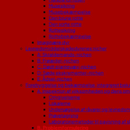
Musesikring
Musebekæmpelse
Den brune rotte
Den sorte rotte
Rottesikring
Rottebekæmpelse
Imaginære dyr
Levnedsmiddelskadedyrenes nicher
A: Skraldemands-nichen
B: Frøæder-nichen
C: Dødt plantevæv-nichen
D: Søde ekskrementer-nichen
E: Ådsel-nichen
Forebyggelse og bekæmpelse, integreret be
A. Inspektion af virksomheden og dens om
Omgivelserne
Lokalerne
Undersøgelse af råvarer og levnedsm
Prøvetagning
Laboratoriemetoder til pavisning af 
B. Problemformulering