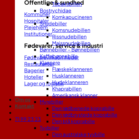
Offentlige & sundhed
Tobaksbillen
Bostrychidae
Kommuner
Kornkapucineren
Hospitaler
Snudebiller
Plejehjem
Kornsnudebillen
Institutioner
Rissnudebillen
Majssnudebillen
Fødevarer, service & industri
Bønnebiller – Bønnebillen
Kaffebønnebille
Fødevarevirksomheder
Klannere
Restauranter
Flæskeklanneren
Bagerier
Husklanneren
Hoteller
Hudeklanneren
Lager og logistik
Khaprabillen
Amerikansk klanner
Om os
Myrebiller
Kontakt
Den rødbenede koprabille
Den rødbrystede koprabille
71 99 23 23
Den blå koprabille
Tyvbiller
Den australske tyvbille