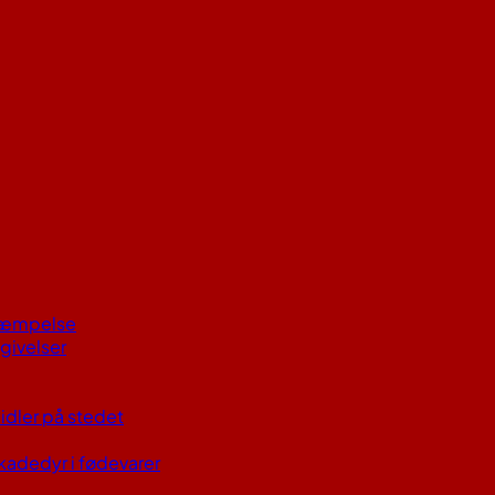
kæmpelse
givelser
idler på stedet
skadedyr i fødevarer