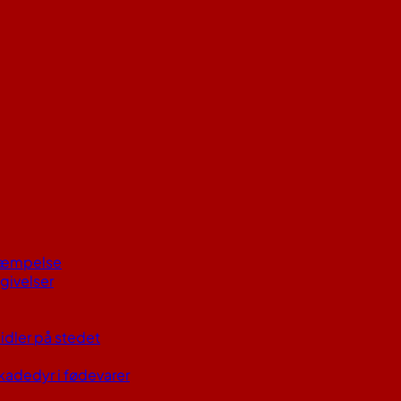
kæmpelse
givelser
idler på stedet
skadedyr i fødevarer