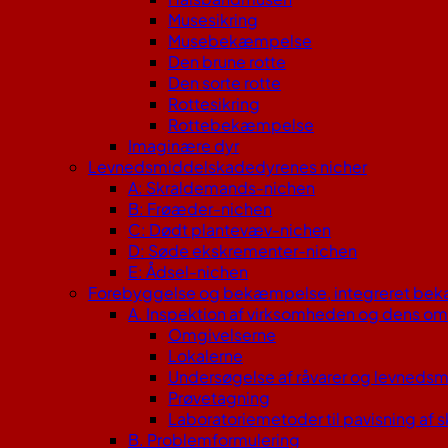
Musesikring
Musebekæmpelse
Den brune rotte
Den sorte rotte
Rottesikring
Rottebekæmpelse
Imaginære dyr
Levnedsmiddelskadedyrenes nicher
A: Skraldemands-nichen
B: Frøæder-nichen
C: Dødt plantevæv-nichen
D: Søde ekskrementer-nichen
E: Ådsel-nichen
Forebyggelse og bekæmpelse, integreret be
A. Inspektion af virksomheden og dens om
Omgivelserne
Lokalerne
Undersøgelse af råvarer og levnedsm
Prøvetagning
Laboratoriemetoder til pavisning af 
B. Problemformulering