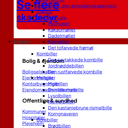
Se flere
Ørentviste, den almindelige ørentvist
Støvlus
skadedyr
Sommerfugle
Melmøllet
Kakaomøllet
Dadelmøllet
Erhverv
Frømøllet
Det tofarvede frømøl
Kornbiller
Den savtakkede kornbille
Bolig & ejendom
Jordnøddebillen
Boligselskaber
Den rustfarvede kornbille
Ejerforeninger
Melbiller
Kontorbygninger
Melbillen
Ejendomsadministratorer
Den lille melbille
Lysolbillen
Offentlige & sundhed
Rismelbillen
Den kastaniebrune rismelbille
Kommuner
Korngnaveren
Hospitaler
Borebiller
Plejehjem
Brødbillen