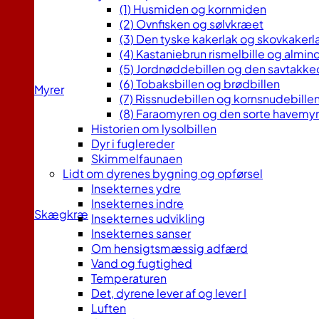
(1) Husmiden og kornmiden
(2) Ovnfisken og sølvkræet
(3) Den tyske kakerlak og skovkaker
(4) Kastaniebrun rismelbille og almind
(5) Jordnøddebillen og den savtakke
(6) Tobaksbillen og brødbillen
Myrer
(7) Rissnudebillen og kornsnudebille
(8) Faraomyren og den sorte havemy
Historien om lysolbillen
Dyr i fuglereder
Skimmelfaunaen
Lidt om dyrenes bygning og opførsel
Insekternes ydre
Insekternes indre
Skægkræ
Insekternes udvikling
Insekternes sanser
Om hensigtsmæssig adfærd
Vand og fugtighed
Temperaturen
Det, dyrene lever af og lever I
Luften