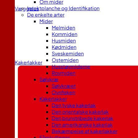
Om mider
Insektplanche og Identifikation
Væggelus
De enkelte arter
Mider
Melmiden
Kornmiden
Husmiden
Kødmiden
Sveskemiden
Ostemiden
Kakerlakker
Husstøvmiderne
Rovmiden
Sølvkræ
Sølvkræet
Ovnfisken
Kakerlakker
Den tyske kakerlak
Den orientalske kakerlak
Den brunstribede kakerlak
Den amerikanske kakerlak
Bekæmpelse af kakerlakker
Fårekyllinger