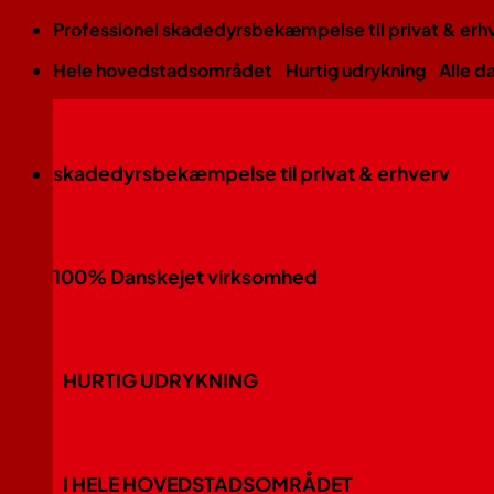
Fortsæt
Professionel skadedyrsbekæmpelse til privat & erh
til
Hele hovedstadsområdet
Hurtig udrykning
Alle d
indhold
skadedyrsbekæmpelse til privat & erhverv
100% Danskejet virksomhed
HURTIG UDRYKNING
I HELE HOVEDSTADSOMRÅDET