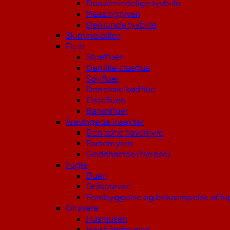
Den almindelige tyvbille
Messingtyven
Den runde tyvbille
Skimmelbiller
Fluer
Stuefluen
Den lille stueflue
Spyfluer
Den store kødflue
Ostefluen
Bananfluer
Årevingede insekter
Den sorte havemyre
Faraomyren
Gedehamse (hvepse)
Fugle
Duen
Gråspurven
Forebyggelse og bekæmpelse af fu
Gnavere
Husmusen
Halsbåndmusen