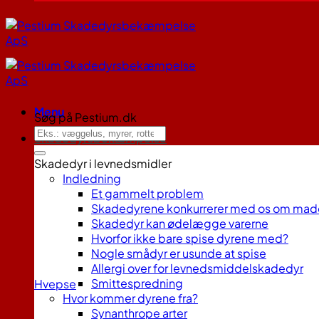
Menu
Søg på Pestium.dk
Skadedyrsbekæmpelse
Skadedyr i levnedsmidler
Indledning
Et gammelt problem
Skadedyrene konkurrerer med os om mad
Skadedyr kan ødelægge varerne
Hvorfor ikke bare spise dyrene med?
Nogle smådyr er usunde at spise
Allergi over for levnedsmiddelskadedyr
Smittespredning
Hvepse
Hvor kommer dyrene fra?
Synanthrope arter