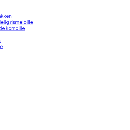
lakken
elig rismelbille
de kornbille
n
re