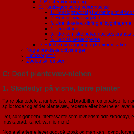
B. Problemformulering
C. Forebyggelse og bekæmpelse
1. Hensigtsmæssig indretning af virks
2. Hensigtsmæssig drift
3. Udelukkelse, sikring af bygningerne
4. Emballage
5. Ikke-kemiske bekæmpelsesforanstalt
6. Kemisk bekæmpelse
D. Effektiv overvågning og kommunikation
Nogle praktiske oplysninger
Emneregister
Zoologisk register
C: Dødt plantevæv-nichen
1. Skadedyr på visne, tørre planter
Tørre plantedele angribes især af brødbillen og tobaksbillen
spildt foder og af det plantevæv, rederne eller boerne er lavet a
Det, som gør dem interessante som levnedsmiddelskadedyr, er der
muskatnød, kanel, vanilje m.m.).
Nogle af arterne lever godt på tobak og man kan i øvrigt forvent