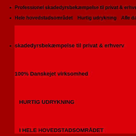
Fortsæt
Professionel skadedyrsbekæmpelse til privat & erhv
til
Hele hovedstadsområdet
Hurtig udrykning
Alle da
indhold
skadedyrsbekæmpelse til privat & erhverv
100% Danskejet virksomhed
HURTIG UDRYKNING
I HELE HOVEDSTADSOMRÅDET