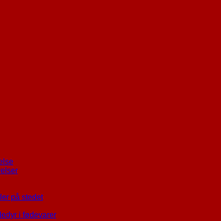
else
elser
er på stedet
dedyr i fødevarer