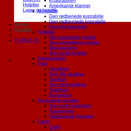
Khaprabillen
Hoteller
Amerikansk klanner
Lager og logistik
Myrebiller
Den rødbenede koprabille
Den rødbrystede koprabille
Om os
Den blå koprabille
Kontakt
Tyvbiller
Den australske tyvbille
71 99 23 23
Den almindelige tyvbille
Messingtyven
Den runde tyvbille
Skimmelbiller
Fluer
Stuefluen
Den lille stueflue
Spyfluer
Den store kødflue
Ostefluen
Bananfluer
Årevingede insekter
Den sorte havemyre
Faraomyren
Gedehamse (hvepse)
Fugle
Duen