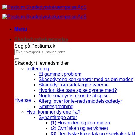
Menu
Skadedyrsbekæmpelse
Søg på Pestium.dk
Skadedyr i levnedsmidler
Indledning
Et gammelt problem
Skadedyrene konkurrerer med os om maden
Skadedyr kan ødelægge varerne
Hvorfor ikke bare spise dyrene med?
Nogle smådyr er usunde at spise
Hvepse
Allergi over for levnedsmiddelskadedyr
Smittespredning
Hvor kommer dyrene fra?
Synanthrope arter
(1) Husmiden og kornmiden
(2) Ovnfisken og sølvkræet
(3) Den tyske kakerlak og skovkakerla