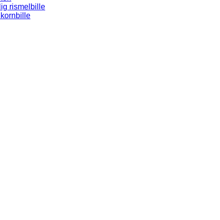
ig rismelbille
kornbille