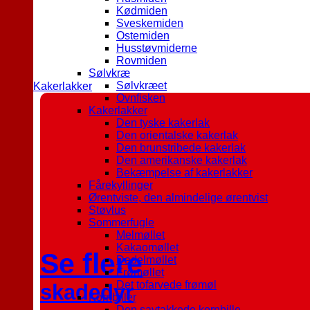
Kødmiden
Sveskemiden
Ostemiden
Husstøvmiderne
Rovmiden
Sølvkræ
Sølvkræet
Kakerlakker
Ovnfisken
Kakerlakker
Den tyske kakerlak
Den orientalske kakerlak
Den brunstribede kakerlak
Den amerikanske kakerlak
Bekæmpelse af kakerlakker
Fårekyllinger
Ørentviste, den almindelige ørentvist
Støvlus
Sommerfugle
Melmøllet
Kakaomøllet
Se flere
Dadelmøllet
Frømøllet
Det tofarvede frømøl
skadedyr
Kornbiller
Den savtakkede kornbille