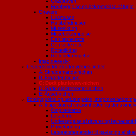
Gråspurven
Forebyggelse og bekæmpelse af fugle
Gnavere
Husmusen
Halsbåndmusen
Musesikring
Musebekæmpelse
Den brune rotte
Den sorte rotte
Rottesikring
Rottebekæmpelse
Imaginære dyr
Levnedsmiddelskadedyrenes nicher
A: Skraldemands-nichen
B: Frøæder-nichen
C: Dødt plantevæv-nichen
D: Søde ekskrementer-nichen
E: Ådsel-nichen
Forebyggelse og bekæmpelse, integreret bekæmp
A. Inspektion af virksomheden og dens omgiv
Omgivelserne
Lokalerne
Undersøgelse af råvarer og levnedsmidl
Prøvetagning
Laboratoriemetoder til pavisning af ska