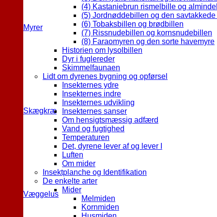
(4) Kastaniebrun rismelbille og almindel
(5) Jordnøddebillen og den savtakkede 
(6) Tobaksbillen og brødbillen
Myrer
(7) Rissnudebillen og kornsnudebillen
(8) Faraomyren og den sorte havemyre
Historien om lysolbillen
Dyr i fuglereder
Skimmelfaunaen
Lidt om dyrenes bygning og opførsel
Insekternes ydre
Insekternes indre
Insekternes udvikling
Skægkræ
Insekternes sanser
Om hensigtsmæssig adfærd
Vand og fugtighed
Temperaturen
Det, dyrene lever af og lever I
Luften
Om mider
Insektplanche og Identifikation
De enkelte arter
Mider
Væggelus
Melmiden
Kornmiden
Husmiden