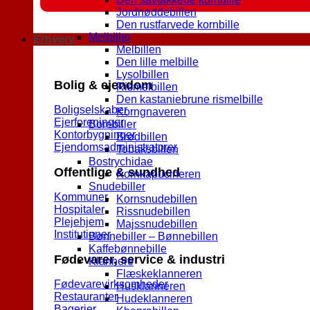
Jordnøddebillen
Den rustfarvede kornbille
Melbiller
Erhverv
Melbillen
Den lille melbille
Lysolbillen
Bolig & ejendom
Rismelbillen
Den kastaniebrune rismelbille
Boligselskaber
Korngnaveren
Ejerforeninger
Borebiller
Kontorbygninger
Brødbillen
Ejendomsadministratorer
Tobaksbillen
Bostrychidae
Offentlige & sundhed
Kornkapucineren
Snudebiller
Kommuner
Kornsnudebillen
Hospitaler
Rissnudebillen
Plejehjem
Majssnudebillen
Institutioner
Bønnebiller – Bønnebillen
Kaffebønnebille
Fødevarer, service & industri
Klannere
Flæskeklanneren
Fødevarevirksomheder
Husklanneren
Restauranter
Hudeklanneren
Bagerier