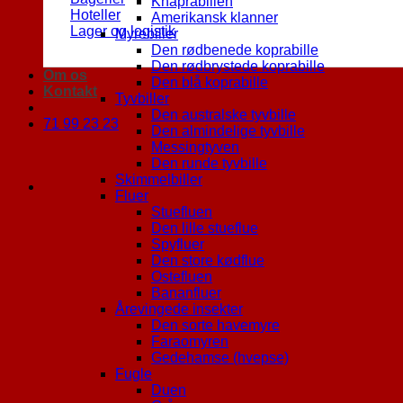
Khaprabillen
Hoteller
Amerikansk klanner
Lager og logistik
Myrebiller
Den rødbenede koprabille
Den rødbrystede koprabille
Om os
Den blå koprabille
Kontakt
Tyvbiller
Den australske tyvbille
71 99 23 23
Den almindelige tyvbille
Messingtyven
Den runde tyvbille
Skimmelbiller
Fluer
Stuefluen
Den lille stueflue
Spyfluer
Den store kødflue
Ostefluen
Bananfluer
Årevingede insekter
Den sorte havemyre
Faraomyren
Gedehamse (hvepse)
Fugle
Duen