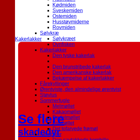
Kødmiden
Sveskemiden
Ostemiden
Husstøvmiderne
Rovmiden
Sølvkræ
Sølvkræet
Kakerlakker
Ovnfisken
Kakerlakker
Den tyske kakerlak
Den orientalske kakerlak
Den brunstribede kakerlak
Den amerikanske kakerlak
Bekæmpelse af kakerlakker
Fårekyllinger
Ørentviste, den almindelige ørentvist
Støvlus
Sommerfugle
Melmøllet
Kakaomøllet
Se flere
Dadelmøllet
Frømøllet
Det tofarvede frømøl
skadedyr
Kornbiller
Den savtakkede kornbille