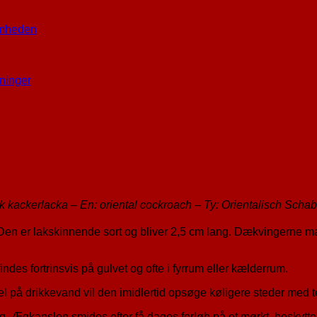
omheden
ninger
alisk kackerlacka – En: oriental cockroach – Ty: Orientalisch Sc
 Den er lakskinnende sort og bliver 2,5 cm lang. Dækvingerne
indes fortrinsvis på gulvet og ofte i fyrrum eller kælderrum.
el på drikkevand vil den imidlertid opsøge køligere steder med t
. Ægkapslen smides efter få dages forløb på et mørkt, beskytt