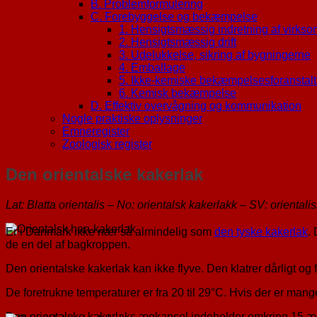
B. Problemformulering
C. Forebyggelse og bekæmpelse
1. Hensigtsmæssig indretning af virks
2. Hensigtsmæssig drift
3. Udelukkelse, sikring af bygningerne
4. Emballage
5. Ikke-kemiske bekæmpelsesforanstalt
6. Kemisk bekæmpelse
D. Effektiv overvågning og kommunikation
Nogle praktiske oplysninger
Emneregister
Zoologisk register
Den orientalske kakerlak
Lat: Blatta orientalis – No: orientalsk kakerlakk – SV: orient
Er i Danmark ikke nær så almindelig som
den tyske kakerlak
.
de en del af bagkroppen.
Den orientalske kakerlak kan ikke flyve. Den klatrer dårligt og f
De foretrukne temperaturer er fra 20 til 29°C. Hvis der er mang
Den orientalske kakerlaks ægkapsel indeholder omkring 15 æg