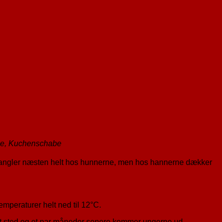
habe, Kuchenschabe
 mangler næsten helt hos hunnerne, men hos hannerne dækker
emperaturer helt ned til 12°C.
et sted og et par måneder senere kommer ungerne ud.