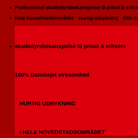
Fortsæt
Professionel skadedyrsbekæmpelse til privat & erhv
til
Hele hovedstadsområdet
Hurtig udrykning
Alle da
indhold
skadedyrsbekæmpelse til privat & erhverv
100% Danskejet virksomhed
HURTIG UDRYKNING
I HELE HOVEDSTADSOMRÅDET