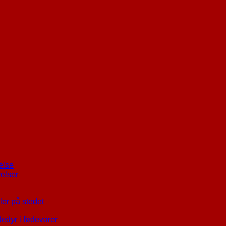
else
elser
er på stedet
dedyr i fødevarer