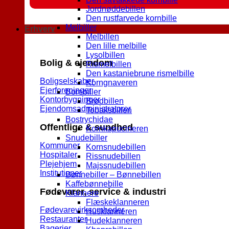
Jordnøddebillen
Den rustfarvede kornbille
Melbiller
Erhverv
Melbillen
Den lille melbille
Lysolbillen
Bolig & ejendom
Rismelbillen
Den kastaniebrune rismelbille
Boligselskaber
Korngnaveren
Ejerforeninger
Borebiller
Kontorbygninger
Brødbillen
Ejendomsadministratorer
Tobaksbillen
Bostrychidae
Offentlige & sundhed
Kornkapucineren
Snudebiller
Kommuner
Kornsnudebillen
Hospitaler
Rissnudebillen
Plejehjem
Majssnudebillen
Institutioner
Bønnebiller – Bønnebillen
Kaffebønnebille
Fødevarer, service & industri
Klannere
Flæskeklanneren
Fødevarevirksomheder
Husklanneren
Restauranter
Hudeklanneren
Bagerier