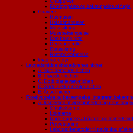
Gråspurven
Forebyggelse og bekæmpelse af fugle
Gnavere
Husmusen
Halsbåndmusen
Musesikring
Musebekæmpelse
Den brune rotte
Den sorte rotte
Rottesikring
Rottebekæmpelse
Imaginære dyr
Levnedsmiddelskadedyrenes nicher
A: Skraldemands-nichen
B: Frøæder-nichen
C: Dødt plantevæv-nichen
D: Søde ekskrementer-nichen
E: Ådsel-nichen
Forebyggelse og bekæmpelse, integreret bekæmp
A. Inspektion af virksomheden og dens omgiv
Omgivelserne
Lokalerne
Undersøgelse af råvarer og levnedsmidl
Prøvetagning
Laboratoriemetoder til pavisning af ska