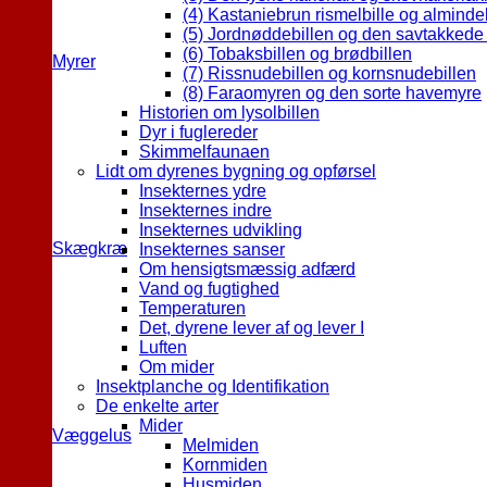
(4) Kastaniebrun rismelbille og almindel
(5) Jordnøddebillen og den savtakkede 
(6) Tobaksbillen og brødbillen
Myrer
(7) Rissnudebillen og kornsnudebillen
(8) Faraomyren og den sorte havemyre
Historien om lysolbillen
Dyr i fuglereder
Skimmelfaunaen
Lidt om dyrenes bygning og opførsel
Insekternes ydre
Insekternes indre
Insekternes udvikling
Skægkræ
Insekternes sanser
Om hensigtsmæssig adfærd
Vand og fugtighed
Temperaturen
Det, dyrene lever af og lever I
Luften
Om mider
Insektplanche og Identifikation
De enkelte arter
Mider
Væggelus
Melmiden
Kornmiden
Husmiden