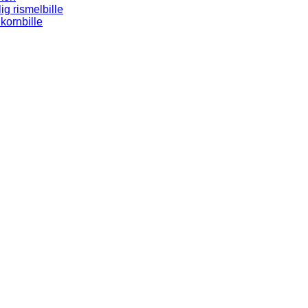
ig rismelbille
kornbille