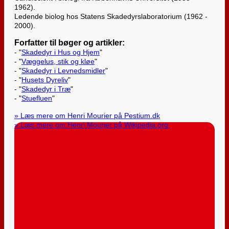
1962).
Ledende biolog hos Statens Skadedyrslaboratorium (1962 -
2000).
Forfatter til bøger og artikler:
- "
Skadedyr i Hus og Hjem
"
- "
Væggelus, stik og kløe
"
- "
Skadedyr i Levnedsmidler
"
- "
Husets Dyreliv
"
- "
Skadedyr i Træ
"
- "
Stuefluen
"
» Læs mere om Henri Mourier på Pestium.dk
» Læs mere om Henri Mourier på Wikipedia.org