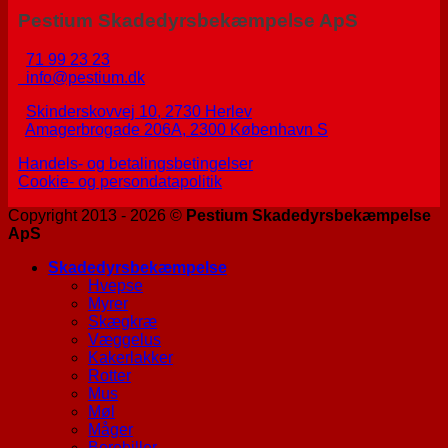
Pestium Skadedyrsbekæmpelse ApS
71 99 23 23
info@pestium.dk
Skinderskovvej 10, 2730 Herlev
Amagerbrogade 206A, 2300 København S
Handels- og betalingsbetingelser
Cookie- og persondatapolitik
Copyright 2013 - 2026 ©
Pestium Skadedyrsbekæmpelse
ApS
Skadedyrsbekæmpelse
Hvepse
Myrer
Skægkræ
Væggelus
Kakerlakker
Rotter
Mus
Møl
Måger
Borebiller