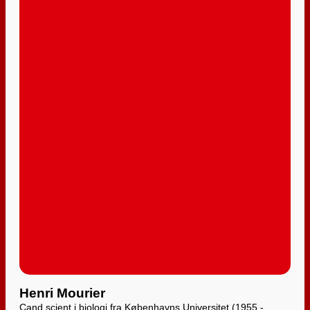
Henri Mourier
Cand.scient i biologi fra Københavns Universitet (1955 -