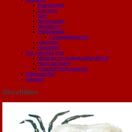
Brandmænd
Cercarier
Igler
Skolopendre
Skorpioner
Edderkopper
Fugleedderkopper
Fjæsinger
Hugormen
Dyr, som ikke er til
Mistanke om hudparasitforrykthed
Hvad gør man?
Forvekslingsmuligheder
Ektoparasitter
Register
Skovflåten