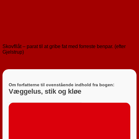
Skovfllåt – parat til at gribe fat med forreste benpar. (efter
Gjelstrup)
Om forfatterne til ovenstående indhold fra bogen:
Væggelus, stik og kløe