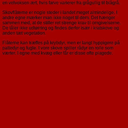
en velvoksen ært, hvis farve varierer fra grågullig til blågrå.
Skovflåterne er nogle steder i landet meget almindelige. I
andre egne mærker man ikke noget til dem. Det hænger
sammen med, at de stiller ret strenge krav til omgivelserne.
De tåler ikke udtørring og findes derfor især i kratskove og
anden tæt vegetation.
Flåterne kan træffes på krybdyr, men er langt hyppigere på
pattedyr og fugle. I vore skove spiller rådyr en rolle som
værter. I egne med kvæg eller får er disse ofte plagede.