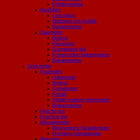
Forebyggelse
Husflåten
Livscyklus
Mistanke om husflåt
Bekæmpelse
Duemiden
Biologi
Påvisning
Duemidens bid
Forløb uden bekæmpelse
Bekæmpelse
Små mider
Fnatmider
Udseende
Biologi
Symptomer
Forløb
Smitte mellem mennesker
Bekæmpelse
Fnat fra dyr
Fnat hos dyr
Hårsækmider
Menneskets hårsækmider
Hundens hårsækmide
Øremider