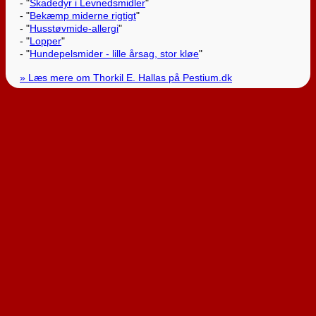
- "
Skadedyr i Levnedsmidler
"
- "
Bekæmp miderne rigtigt
"
- "
Husstøvmide-allergi
"
- "
Lopper
"
- "
Hundepelsmider - lille årsag, stor kløe
"
» Læs mere om Thorkil E. Hallas på Pestium.dk