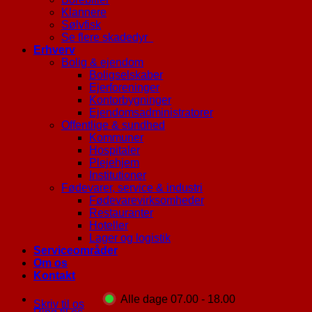
Klannere
Sølvfisk
Se flere skadedyr
Erhverv
Bolig & ejendom
Boligselskaber
Ejerforeninger
Kontorbygninger
Ejendomsadministratorer
Offentlige & sundhed
Kommuner
Hospitaler
Plejehjem
Institutioner
Fødevarer, service & industri
Fødevarevirksomheder
Restauranter
Hoteller
Lager og logistik
Serviceområder
Om os
Kontakt
Alle dage 07.00 - 18.00
Skriv til os