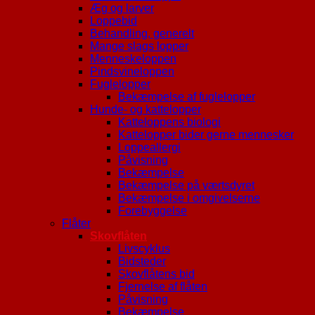
Æg og larver
Loppebid
Behandling, generelt
Mange slags lopper
Menneskeloppen
Pindsvineloppen
Fuglelopper
Bekæmpelse af fuglelopper
Hunde- og kattelopper
Katteloppens biologi
Kattelopper bider gerne mennesker
Loppeallergi
Påvisning
Bekæmpelse
Bekæmpelse på værtsdyret
Bekæmpelse i omgivelserne
Forebyggelse
Flåter
Skovflåten
Livscyklus
Bidsteder
Skovflåtens bid
Fjernelse af flåten
Påvisning
Bekæmpelse