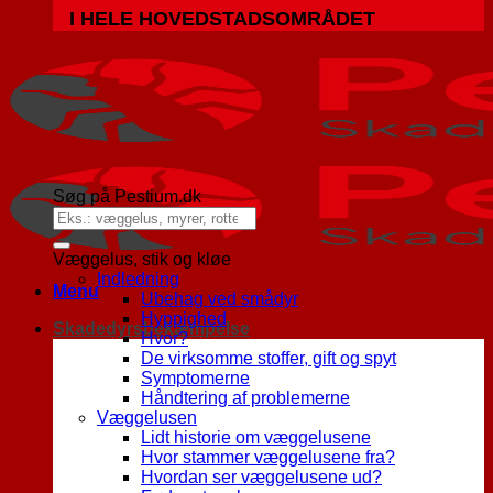
I HELE HOVEDSTADSOMRÅDET
Søg på Pestium.dk
Væggelus, stik og kløe
Indledning
Menu
Ubehag ved smådyr
Hyppighed
Skadedyrsbekæmpelse
Hvor?
De virksomme stoffer, gift og spyt
Symptomerne
Håndtering af problemerne
Væggelusen
Lidt historie om væggelusene
Hvor stammer væggelusene fra?
Hvordan ser væggelusene ud?