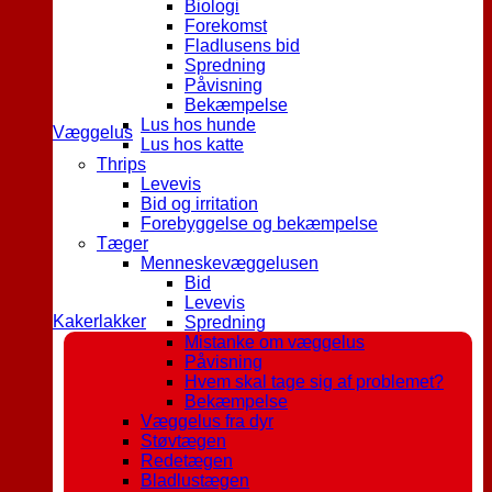
Biologi
Forekomst
Fladlusens bid
Spredning
Påvisning
Bekæmpelse
Lus hos hunde
Væggelus
Lus hos katte
Thrips
Levevis
Bid og irritation
Forebyggelse og bekæmpelse
Tæger
Menneskevæggelusen
Bid
Levevis
Kakerlakker
Spredning
Mistanke om væggelus
Påvisning
Hvem skal tage sig af problemet?
Bekæmpelse
Væggelus fra dyr
Støvtægen
Redetægen
Bladlustægen