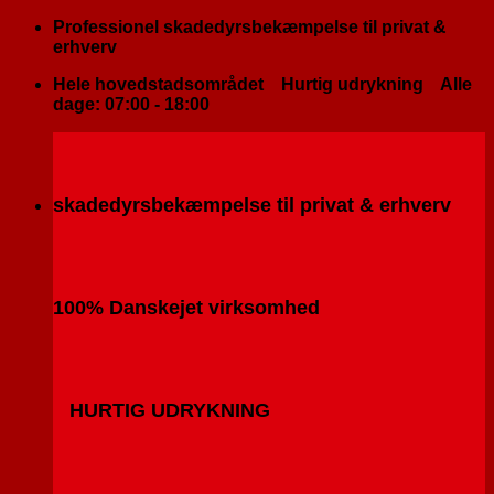
Fortsæt
Professionel skadedyrsbekæmpelse til privat &
til
erhverv
indhold
Hele hovedstadsområdet
Hurtig udrykning
Alle
dage: 07:00 - 18:00
skadedyrsbekæmpelse til privat & erhverv
100% Danskejet virksomhed
HURTIG UDRYKNING