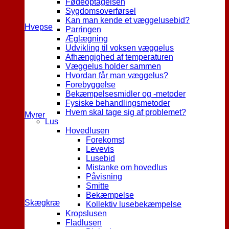
Fødeoptagelsen
Sygdomsoverførsel
Kan man kende et væggelusebid?
Hvepse
Parringen
Æglægning
Udvikling til voksen væggelus
Afhængighed af temperaturen
Væggelus holder sammen
Hvordan får man væggelus?
Forebyggelse
Bekæmpelsesmidler og -metoder
Fysiske behandlingsmetoder
Hvem skal tage sig af problemet?
Myrer
Lus
Hovedlusen
Forekomst
Levevis
Lusebid
Mistanke om hovedlus
Påvisning
Smitte
Bekæmpelse
Skægkræ
Kollektiv lusebekæmpelse
Kropslusen
Fladlusen