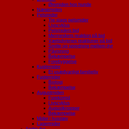
Øremiden hos hunde
Næsemiden
Pelsmider
Tre slags pelsmider
Livscyklus
Pelsmiders bid
Menneskers reaktion på bid
Værtsdyrenes reaktioner på bid
Smitte og spredning mellem dyr
Påvisning
Bekæmpelse
Forebyggelse
Kuglemider
Et usædvanligt familieliv
Fuglemider
Biologi
Bekæmpelse
Augustmiden
Forekomst
Livscyklus
Augustknopper
Bekæmpelse
Mider i husstøv
Lagermider
Andre dyr