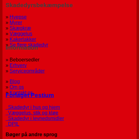
Skadedyrsbekæmpelse
»
Hvepse
»
Myrer
»
Skægkræ
»
Væggelus
»
Kakerlakker
»
Se flere skadedyr
Information
» Beboersedler
»
Erhverv
»
Serviceområder
»
Blog
»
Om os
»
Kontakt os
Forlaget Pestium
Skadedyr i hus og hjem
Væggelus, stik og kløe
Skadedyr i levnedsmidler
DPIL
Bøger på andre sprog