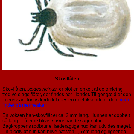
Skovflåten
Skovflåten,
Ixodes ricinus
, er blot en enkelt af de omkring
tredive slags flåter, der findes her i landet. Til gengæld er den
interessant for os fordi det næsten udelukkende er den,
man
finder på mennesker
.
En voksen han-skovflåt er ca. 2 mm lang. Hunnen er dobbelt
så lang. Flåterne bliver større når de suger blod.
Bagkroppens rødbrune, læderagtige hud kan udvides meget.
En blodfyldt hun kan blive næsten 1,5 cm lang og ligner da