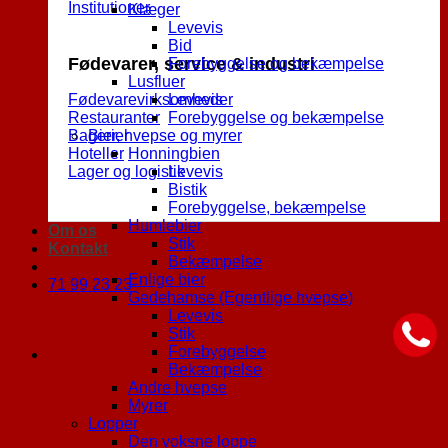
Institutioner
Klæger
Levevis
Bid
Fødevarer, service & industri
Forebyggelse og bekæmpelse
Lusfluer
Fødevarevirksomheder
Levevis
Restauranter
Forebyggelse og bekæmpelse
Bagerier
Bier, hvepse og myrer
Hoteller
Honningbien
Lager og logistik
Levevis
Bistik
Forebyggelse, bekæmpelse
Humlebier
Om os
Stik
Kontakt
Bekæmpelse
Enlige bier
71 99 23 23
Gedehamse (Egentlige hvepse)
Levevis
Stik
Forebyggelse
Bekæmpelse
Andre hvepse
Myrer
Lopper
Den voksne loppe