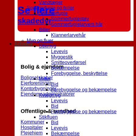
Vandtæger
Se flere
Sommerfugle og biller
Sommerfugle
skadedyr
Sommerfuglestøv
Sommerfuglelarvers hår
Biller
Klannerlarvehår
Myg og fluer
Erhverv
Stikmyg
Levevis
Myggestik
Smitteoverførsel
Bolig & ejendom
Bekæmpelse
Forebyggelse, beskyttelse
Boligselskaber
Mitter
Ejerforeninger
Bid
Kontorbygninger
Forebyggelse og bekæmpelse
Ejendomsadministratorer
Kvægmyg
Levevis
Bid
Offentlige & sundhed
Forebyggelse og bekæmpelse
Stikfluen
Kommuner
Bid
Hospitaler
Levevis
Plejehjem
Bekæmpelse