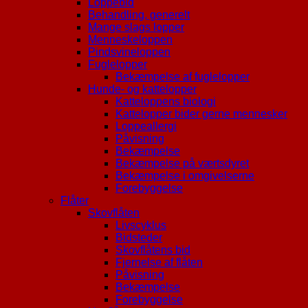
Loppebid
Behandling, generelt
Mange slags lopper
Menneskeloppen
Pindsvineloppen
Fuglelopper
Bekæmpelse af fuglelopper
Hunde- og kattelopper
Katteloppens biologi
Kattelopper bider gerne mennesker
Loppeallergi
Påvisning
Bekæmpelse
Bekæmpelse på værtsdyret
Bekæmpelse i omgivelserne
Forebyggelse
Flåter
Skovflåten
Livscyklus
Bidsteder
Skovflåtens bid
Fjernelse af flåten
Påvisning
Bekæmpelse
Forebyggelse