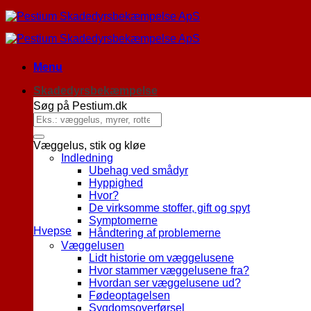
Menu
Skadedyrsbekæmpelse
Søg på Pestium.dk
Væggelus, stik og kløe
Indledning
Ubehag ved smådyr
Hyppighed
Hvor?
De virksomme stoffer, gift og spyt
Symptomerne
Hvepse
Håndtering af problemerne
Væggelusen
Lidt historie om væggelusene
Hvor stammer væggelusene fra?
Hvordan ser væggelusene ud?
Fødeoptagelsen
Sygdomsoverførsel