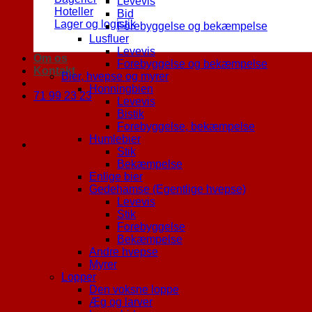
Levevis
Hoteller
Bid
Lager og logistik
Forebyggelse og bekæmpelse
Lusfluer
Levevis
Om os
Forebyggelse og bekæmpelse
Kontakt
Bier, hvepse og myrer
Honningbien
71 99 23 23
Levevis
Bistik
Forebyggelse, bekæmpelse
Humlebier
Stik
Bekæmpelse
Enlige bier
Gedehamse (Egentlige hvepse)
Levevis
Stik
Forebyggelse
Bekæmpelse
Andre hvepse
Myrer
Lopper
Den voksne loppe
Æg og larver