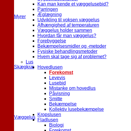
Kan man kende et væggelusebid?
Parringen
Æglægning
Myrer
Udvikling til voksen væggelus
Afhængighed af temperaturen
Væggelus holder sammen
Hvordan får man væggelus?
Forebyggelse
Bekæmpelsesmidler og -metoder
Fysiske behandlingsmetoder
Hvem skal tage sig af problemet?
Lus
Skægkræ
Hovedlusen
Forekomst
Levevis
Lusebid
Mistanke om hovedlus
Påvisning
Smitte
Bekæmpelse
Kollektiv lusebekæmpelse
Kropslusen
Væggelus
Fladlusen
Biologi
Forekomst