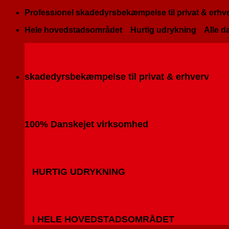
Fortsæt
Professionel skadedyrsbekæmpelse til privat & erhv
til
Hele hovedstadsområdet
Hurtig udrykning
Alle da
indhold
skadedyrsbekæmpelse til privat & erhverv
100% Danskejet virksomhed
HURTIG UDRYKNING
I HELE HOVEDSTADSOMRÅDET