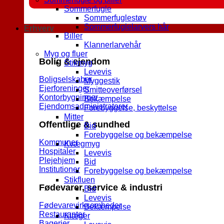
Sommerfugle
Sommerfuglestøv
Sommerfuglelarvers hår
Erhverv
Biller
Klannerlarvehår
Myg og fluer
Bolig & ejendom
Stikmyg
Levevis
Boligselskaber
Myggestik
Ejerforeninger
Smitteoverførsel
Kontorbygninger
Bekæmpelse
Ejendomsadministratorer
Forebyggelse, beskyttelse
Mitter
Offentlige & sundhed
Bid
Forebyggelse og bekæmpelse
Kommuner
Kvægmyg
Hospitaler
Levevis
Plejehjem
Bid
Institutioner
Forebyggelse og bekæmpelse
Stikfluen
Fødevarer, service & industri
Bid
Levevis
Fødevarevirksomheder
Bekæmpelse
Restauranter
Klæger
Bagerier