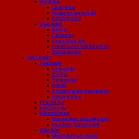
Husflåten
Livscyklus
Mistanke om husflåt
Bekæmpelse
Duemiden
Biologi
Påvisning
Duemidens bid
Forløb uden bekæmpelse
Bekæmpelse
Små mider
Fnatmider
Udseende
Biologi
Symptomer
Forløb
Smitte mellem mennesker
Bekæmpelse
Fnat fra dyr
Fnat hos dyr
Hårsækmider
Menneskets hårsækmider
Hundens hårsækmide
Øremider
Øremiden hos hunde