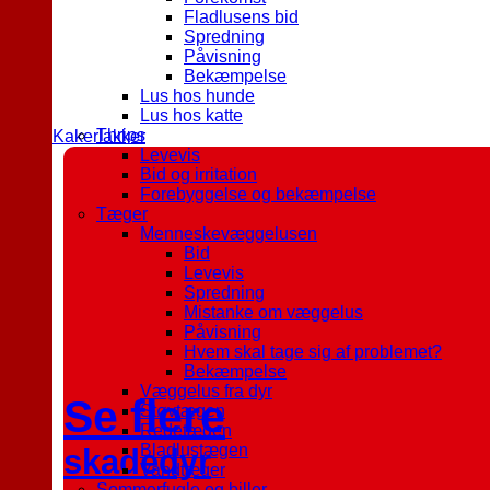
Fladlusens bid
Spredning
Påvisning
Bekæmpelse
Lus hos hunde
Lus hos katte
Thrips
Kakerlakker
Levevis
Bid og irritation
Forebyggelse og bekæmpelse
Tæger
Menneskevæggelusen
Bid
Levevis
Spredning
Mistanke om væggelus
Påvisning
Hvem skal tage sig af problemet?
Bekæmpelse
Væggelus fra dyr
Se flere
Støvtægen
Redetægen
Bladlustægen
skadedyr
Vandtæger
Sommerfugle og biller