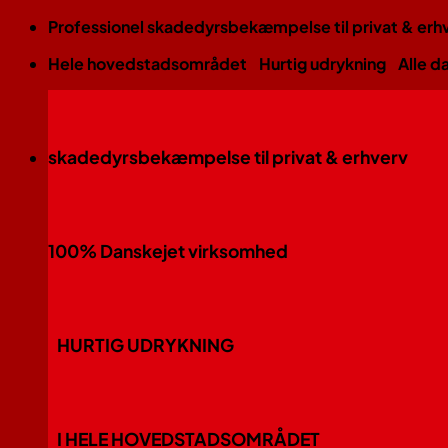
Fortsæt
Professionel skadedyrsbekæmpelse til privat & erh
til
Hele hovedstadsområdet
Hurtig udrykning
Alle d
indhold
skadedyrsbekæmpelse til privat & erhverv
100% Danskejet virksomhed
HURTIG UDRYKNING
I HELE HOVEDSTADSOMRÅDET