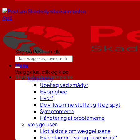
Søg på Pestium.dk
Menu
Væggelus, stik og kløe
Skadedyrsbekæmpelse
Indledning
Ubehag ved smådyr
Hyppighed
Hvor?
De virksomme stoffer, gift og spyt
Symptomerne
Håndtering af problemerne
Væggelusen
Lidt historie om væggelusene
Hvor stammer væggelusene fra?