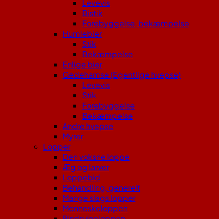
Levevis
Bistik
Forebyggelse, bekæmpelse
Humlebier
Stik
Bekæmpelse
Enlige bier
Gedehamse (Egentlige hvepse)
Levevis
Stik
Forebyggelse
Bekæmpelse
Andre hvepse
Myrer
Lopper
Den voksne loppe
Æg og larver
Loppebid
Behandling, generelt
Mange slags lopper
Menneskeloppen
Pindsvineloppen