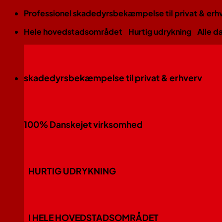
Fortsæt
Professionel skadedyrsbekæmpelse til privat & erh
til
Hele hovedstadsområdet
Hurtig udrykning
Alle d
indhold
skadedyrsbekæmpelse til privat & erhverv
100% Danskejet virksomhed
HURTIG UDRYKNING
I HELE HOVEDSTADSOMRÅDET