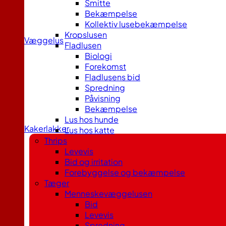
Smitte
Bekæmpelse
Kollektiv lusebekæmpelse
Kropslusen
Væggelus
Fladlusen
Biologi
Forekomst
Fladlusens bid
Spredning
Påvisning
Bekæmpelse
Lus hos hunde
Kakerlakker
Lus hos katte
Thrips
Levevis
Bid og irritation
Forebyggelse og bekæmpelse
Tæger
Menneskevæggelusen
Bid
Levevis
Spredning