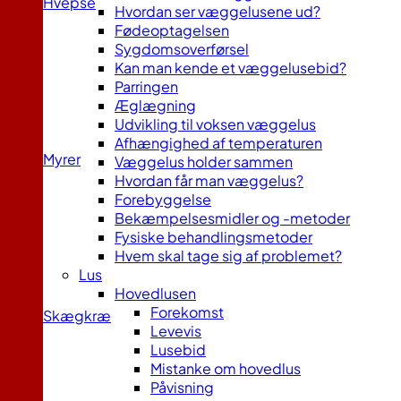
Hvepse
Hvordan ser væggelusene ud?
Fødeoptagelsen
Sygdomsoverførsel
Kan man kende et væggelusebid?
Parringen
Æglægning
Udvikling til voksen væggelus
Afhængighed af temperaturen
Myrer
Væggelus holder sammen
Hvordan får man væggelus?
Forebyggelse
Bekæmpelsesmidler og -metoder
Fysiske behandlingsmetoder
Hvem skal tage sig af problemet?
Lus
Hovedlusen
Forekomst
Skægkræ
Levevis
Lusebid
Mistanke om hovedlus
Påvisning