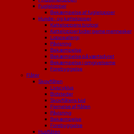
Fuglelopper
Bekæmpelse af fuglelopper
Hunde- og kattelopper
Katteloppens biologi
Kattelopper bider gerne mennesker
Loppeallergi
Påvisning
Bekæmpelse
Bekæmpelse på værtsdyret
Bekæmpelse i omgivelserne
Forebyggelse
Flåter
Skovflåten
Livscyklus
Bidsteder
Skovflåtens bid
Fjernelse af flåten
Påvisning
Bekæmpelse
Forebyggelse
Husflåten