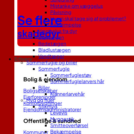
Mistanke om væggelus
Påvisning
Se flere
Hvem skal tage sig af problemet?
Bekæmpelse
skadedyr
Væggelus fra dyr
Støvtægen
Redetægen
Bladlustægen
Vandtæger
Erhverv
Sommerfugle og biller
Sommerfugle
Sommerfuglestøv
Bolig & ejendom
Sommerfuglelarvers hår
Biller
Boligselskaber
Klannerlarvehår
Ejerforeninger
Myg og fluer
Kontorbygninger
Stikmyg
Ejendomsadministratorer
Levevis
Myggestik
Offentlige & sundhed
Smitteoverførsel
Bekæmpelse
Kommuner