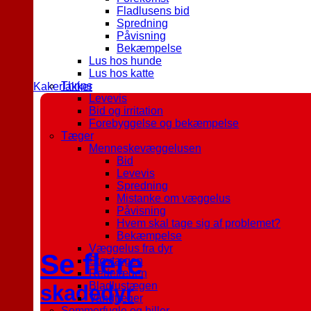
Fladlusens bid
Spredning
Påvisning
Bekæmpelse
Lus hos hunde
Lus hos katte
Thrips
Kakerlakker
Levevis
Bid og irritation
Forebyggelse og bekæmpelse
Tæger
Menneskevæggelusen
Bid
Levevis
Spredning
Mistanke om væggelus
Påvisning
Hvem skal tage sig af problemet?
Bekæmpelse
Væggelus fra dyr
Se flere
Støvtægen
Redetægen
Bladlustægen
skadedyr
Vandtæger
Sommerfugle og biller