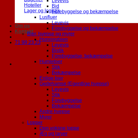
Levevis
Hoteller
Bid
Lager og logistik
Forebyggelse og bekæmpelse
Lusfluer
Levevis
Om os
Forebyggelse og bekæmpelse
Kontakt
Bier, hvepse og myrer
Honningbien
71 99 23 23
Levevis
Bistik
Forebyggelse, bekæmpelse
Humlebier
Stik
Bekæmpelse
Enlige bier
Gedehamse (Egentlige hvepse)
Levevis
Stik
Forebyggelse
Bekæmpelse
Andre hvepse
Myrer
Lopper
Den voksne loppe
Æg og larver