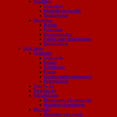
Husflåten
Livscyklus
Mistanke om husflåt
Bekæmpelse
Duemiden
Biologi
Påvisning
Duemidens bid
Forløb uden bekæmpelse
Bekæmpelse
Små mider
Fnatmider
Udseende
Biologi
Symptomer
Forløb
Smitte mellem mennesker
Bekæmpelse
Fnat fra dyr
Fnat hos dyr
Hårsækmider
Menneskets hårsækmider
Hundens hårsækmide
Øremider
Øremiden hos hunde