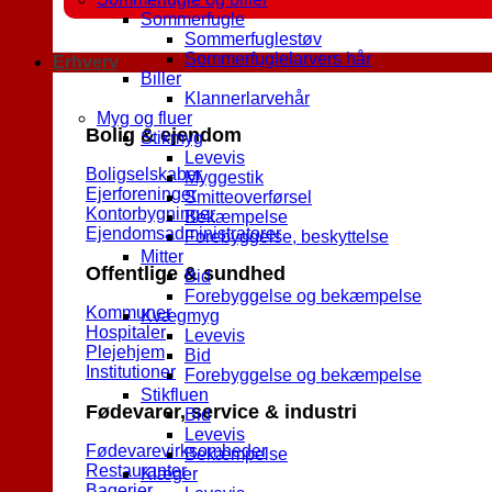
Sommerfugle
Sommerfuglestøv
Sommerfuglelarvers hår
Erhverv
Biller
Klannerlarvehår
Myg og fluer
Bolig & ejendom
Stikmyg
Levevis
Boligselskaber
Myggestik
Ejerforeninger
Smitteoverførsel
Kontorbygninger
Bekæmpelse
Ejendomsadministratorer
Forebyggelse, beskyttelse
Mitter
Offentlige & sundhed
Bid
Forebyggelse og bekæmpelse
Kommuner
Kvægmyg
Hospitaler
Levevis
Plejehjem
Bid
Institutioner
Forebyggelse og bekæmpelse
Stikfluen
Fødevarer, service & industri
Bid
Levevis
Fødevarevirksomheder
Bekæmpelse
Restauranter
Klæger
Bagerier