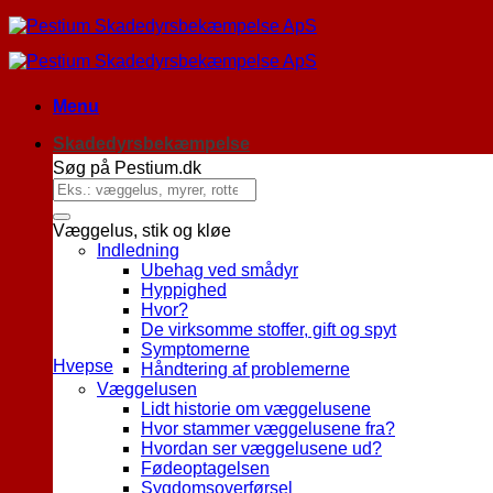
Menu
Skadedyrsbekæmpelse
Søg på Pestium.dk
Væggelus, stik og kløe
Indledning
Ubehag ved smådyr
Hyppighed
Hvor?
De virksomme stoffer, gift og spyt
Symptomerne
Hvepse
Håndtering af problemerne
Væggelusen
Lidt historie om væggelusene
Hvor stammer væggelusene fra?
Hvordan ser væggelusene ud?
Fødeoptagelsen
Sygdomsoverførsel