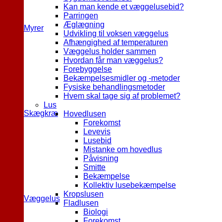
Kan man kende et væggelusebid?
Parringen
Æglægning
Myrer
Udvikling til voksen væggelus
Afhængighed af temperaturen
Væggelus holder sammen
Hvordan får man væggelus?
Forebyggelse
Bekæmpelsesmidler og -metoder
Fysiske behandlingsmetoder
Hvem skal tage sig af problemet?
Lus
Skægkræ
Hovedlusen
Forekomst
Levevis
Lusebid
Mistanke om hovedlus
Påvisning
Smitte
Bekæmpelse
Kollektiv lusebekæmpelse
Kropslusen
Væggelus
Fladlusen
Biologi
Forekomst