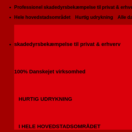
Fortsæt
Professionel skadedyrsbekæmpelse til privat & erhv
til
Hele hovedstadsområdet
Hurtig udrykning
Alle da
indhold
skadedyrsbekæmpelse til privat & erhverv
100% Danskejet virksomhed
HURTIG UDRYKNING
I HELE HOVEDSTADSOMRÅDET