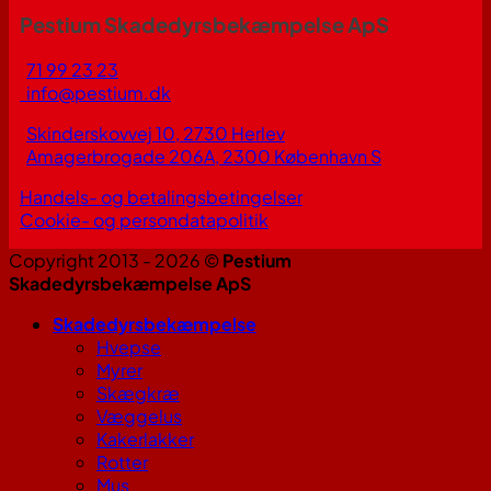
Pestium Skadedyrsbekæmpelse ApS
71 99 23 23
info@pestium.dk
Skinderskovvej 10, 2730 Herlev
Amagerbrogade 206A, 2300 København S
Handels- og betalingsbetingelser
Cookie- og persondatapolitik
Copyright 2013 - 2026 ©
Pestium
Skadedyrsbekæmpelse ApS
Skadedyrsbekæmpelse
Hvepse
Myrer
Skægkræ
Væggelus
Kakerlakker
Rotter
Mus