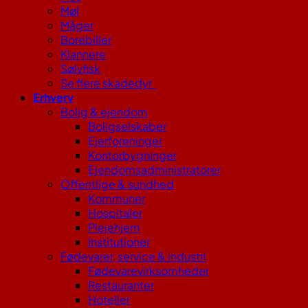
Møl
Måger
Borebiller
Klannere
Sølvfisk
Se flere skadedyr
Erhverv
Bolig & ejendom
Boligselskaber
Ejerforeninger
Kontorbygninger
Ejendomsadministratorer
Offentlige & sundhed
Kommuner
Hospitaler
Plejehjem
Institutioner
Fødevarer, service & industri
Fødevarevirksomheder
Restauranter
Hoteller