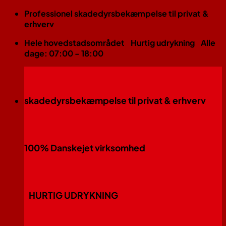
Fortsæt
Professionel skadedyrsbekæmpelse til privat &
til
erhverv
indhold
Hele hovedstadsområdet
Hurtig udrykning
Alle
dage: 07:00 - 18:00
skadedyrsbekæmpelse til privat & erhverv
100% Danskejet virksomhed
HURTIG UDRYKNING