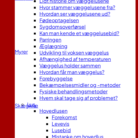
Lidt historie om væggelusene
Hvor stammer væggelusene fra?
Hvordan ser væggelusene ud?
Fødeoptagelsen
Sygdomsoverførsel
Kan man kende et væggelusebid?
Parringen
Æglægning
Myrer
Udvikling til voksen væggelus
Afhængighed af temperaturen
Væggelus holder sammen
Hvordan får man væggelus?
Forebyggelse
Bekæmpelsesmidler og -metoder
Fysiske behandlingsmetoder
Hvem skal tage sig af problemet?
Lus
Skægkræ
Hovedlusen
Forekomst
Levevis
Lusebid
Mistanke om hovedlus