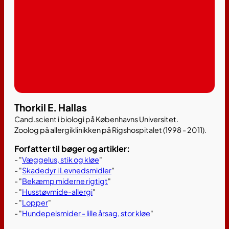
Thorkil E. Hallas
Cand.scient i biologi på Københavns Universitet.
Zoolog på allergiklinikken på Rigshospitalet (1998 - 2011).
Forfatter til bøger og artikler:
- "
Væggelus, stik og kløe
"
- "
Skadedyr i Levnedsmidler
"
- "
Bekæmp miderne rigtigt
"
- "
Husstøvmide-allergi
"
- "
Lopper
"
- "
Hundepelsmider - lille årsag, stor kløe
"