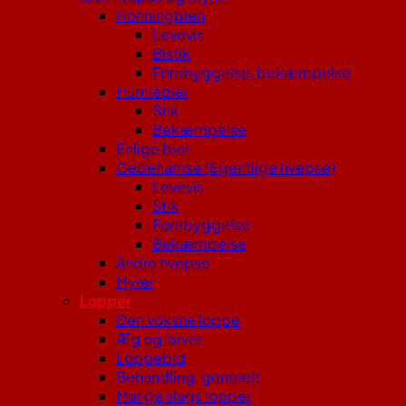
Honningbien
Levevis
Bistik
Forebyggelse, bekæmpelse
Humlebier
Stik
Bekæmpelse
Enlige bier
Gedehamse (Egentlige hvepse)
Levevis
Stik
Forebyggelse
Bekæmpelse
Andre hvepse
Myrer
Lopper
Den voksne loppe
Æg og larver
Loppebid
Behandling, generelt
Mange slags lopper