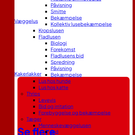
Påvisning
Smitte
Bekæmpelse
Væggelus
Kollektiv lusebekæmpelse
Kropslusen
Fladlusen
Biologi
Forekomst
Fladlusens bid
Spredning
Påvisning
Kakerlakker
Bekæmpelse
Lus hos hunde
Lus hos katte
Thrips
Levevis
Bid og irritation
Forebyggelse og bekæmpelse
Tæger
Menneskevæggelusen
Se flere
Bid