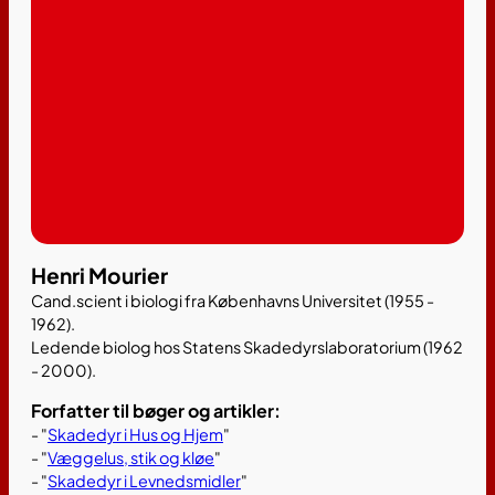
Henri Mourier
Cand.scient i biologi fra Københavns Universitet (1955 -
1962).
Ledende biolog hos Statens Skadedyrslaboratorium (1962
- 2000).
Forfatter til bøger og artikler:
- "
Skadedyr i Hus og Hjem
"
- "
Væggelus, stik og kløe
"
- "
Skadedyr i Levnedsmidler
"