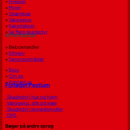
»
Hvepse
»
Myrer
»
Skægkræ
»
Væggelus
»
Kakerlakker
»
Se flere skadedyr
Information
» Beboersedler
»
Erhverv
»
Serviceområder
»
Blog
»
Om os
»
Kontakt os
Forlaget Pestium
Skadedyr i hus og hjem
Væggelus, stik og kløe
Skadedyr i levnedsmidler
DPIL
Bøger på andre sprog