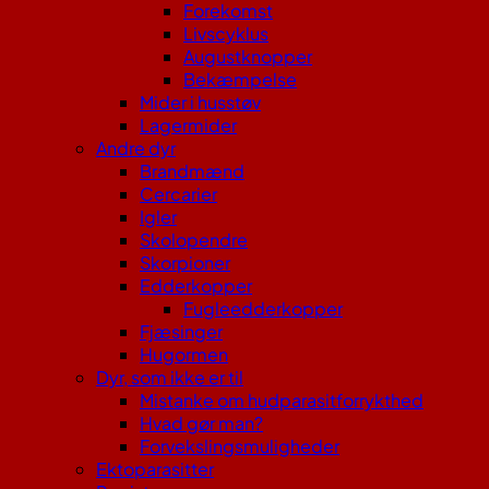
Forekomst
Livscyklus
Augustknopper
Bekæmpelse
Mider i husstøv
Lagermider
Andre dyr
Brandmænd
Cercarier
Igler
Skolopendre
Skorpioner
Edderkopper
Fugleedderkopper
Fjæsinger
Hugormen
Dyr, som ikke er til
Mistanke om hudparasitforrykthed
Hvad gør man?
Forvekslingsmuligheder
Ektoparasitter