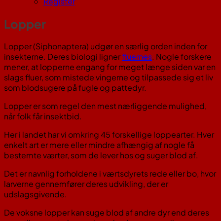
Register
Lopper
Lopper (Siphonaptera) udgør en særlig orden inden for
insekterne. Deres biologi ligner
fluernes
. Nogle forskere
mener, at lopperne engang for meget længe siden var en
slags fluer, som mistede vingerne og tilpassede sig et liv
som blodsugere på fugle og pattedyr.
Lopper er som regel den mest nærliggende mulighed,
når folk får insektbid.
Her i landet har vi omkring 45 forskellige loppearter. Hver
enkelt art er mere eller mindre afhængig af nogle få
bestemte værter, som de lever hos og suger blod af.
Det er navnlig forholdene i værtsdyrets rede eller bo, hvor
larverne gennemfører deres udvikling, der er
udslagsgivende.
De voksne lopper kan suge blod af andre dyr end deres