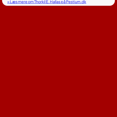
» Læs mere om Thorkil E. Hallas på Pestium.dk