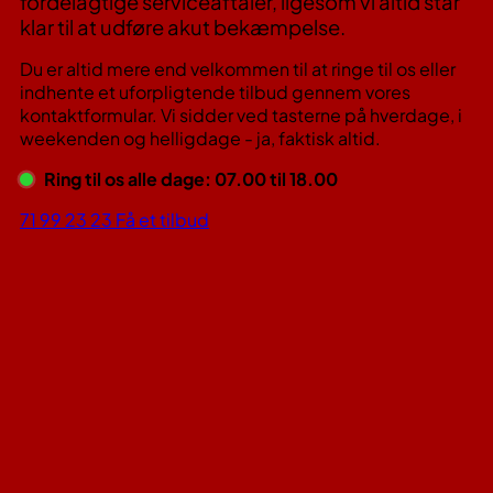
fordelagtige serviceaftaler, ligesom vi altid står
klar til at udføre akut bekæmpelse.
Du er altid mere end velkommen til at ringe til os eller
indhente et uforpligtende tilbud gennem vores
kontaktformular. Vi sidder ved tasterne på hverdage, i
weekenden og helligdage - ja, faktisk altid.
Ring til os alle dage: 07.00 til 18.00
71 99 23 23
Få et tilbud