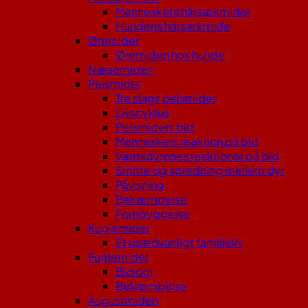
Menneskets hårsækmider
Hundens hårsækmide
Øremider
Øremiden hos hunde
Næsemiden
Pelsmider
Tre slags pelsmider
Livscyklus
Pelsmiders bid
Menneskers reaktion på bid
Værtsdyrenes reaktioner på bid
Smitte og spredning mellem dyr
Påvisning
Bekæmpelse
Forebyggelse
Kuglemider
Et usædvanligt familieliv
Fuglemider
Biologi
Bekæmpelse
Augustmiden