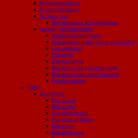
Menneskeloppen
Pindsvineloppen
Fuglelopper
Bekæmpelse af fuglelopper
Hunde- og kattelopper
Katteloppens biologi
Kattelopper bider gerne mennesker
Loppeallergi
Påvisning
Bekæmpelse
Bekæmpelse på værtsdyret
Bekæmpelse i omgivelserne
Forebyggelse
Flåter
Skovflåten
Livscyklus
Bidsteder
Skovflåtens bid
Fjernelse af flåten
Påvisning
Bekæmpelse