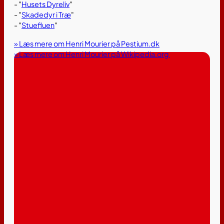
- "
Husets Dyreliv
"
- "
Skadedyr i Træ
"
- "
Stuefluen
"
» Læs mere om Henri Mourier på Pestium.dk
» Læs mere om Henri Mourier på Wikipedia.org