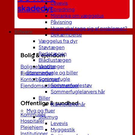
Levevis
skadedyr
Spredning
Mistanke om væggelus
Påvisning
Hvem skal tage sig af problemet?
Erhverv
Bekæmpelse
Væggelus fra dyr
Støvtægen
Redetægen
Bolig & ejendom
Bladlustægen
Vandtæger
Boligselskaber
Sommerfugle og biller
Ejerforeninger
Sommerfugle
Kontorbygninger
Sommerfuglestøv
Ejendomsadministratorer
Sommerfuglelarvers hår
Biller
Offentlige & sundhed
Klannerlarvehår
Myg og fluer
Kommuner
Stikmyg
Hospitaler
Levevis
Plejehjem
Myggestik
Institutioner