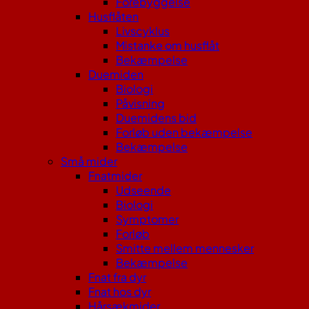
Forebyggelse
Husflåten
Livscyklus
Mistanke om husflåt
Bekæmpelse
Duemiden
Biologi
Påvisning
Duemidens bid
Forløb uden bekæmpelse
Bekæmpelse
Små mider
Fnatmider
Udseende
Biologi
Symptomer
Forløb
Smitte mellem mennesker
Bekæmpelse
Fnat fra dyr
Fnat hos dyr
Hårsækmider