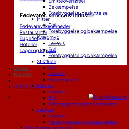
Smitteoverførsel
Bekæmpelse
Forebyggelse, beskyttelse
Fødevarer, service & industri
Mitter
Bid
Fødevarevirksomheder
Forebyggelse og bekæmpelse
Restauranter
Kvægmyg
Bagerier
Levevis
Hoteller
Bid
Lager og logistik
Forebyggelse og bekæmpelse
Stikfluen
Bid
Om os
Levevis
Kontakt
Bekæmpelse
Klæger
71 99 23 23
Levevis
Bid
Forebyggelse og bekæmpelse
Lusfluer
Levevis
Forebyggelse og bekæmpelse
Bier, hvepse og myrer