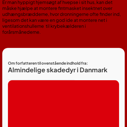
Er man hyppigt hjemsøgt af hvepse i sit hus, kan det
måske hjælpe at montere fintmasket insektnet over
udhængsbrædderne, hvor dronningerne ofte finder ind,
ligesom det kan være en god ide at montere net i
ventilationshullerne til krybekælderen i
forårsmånederne.
Om forfatteren til ovenstående indhold fra:
Almindelige skadedyr i Danmark