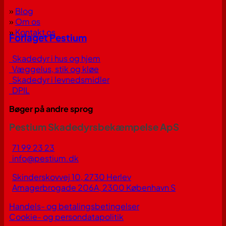
»
Blog
»
Om os
»
Kontakt os
Forlaget Pestium
Skadedyr i hus og hjem
Væggelus, stik og kløe
Skadedyr i levnedsmidler
DPIL
Bøger på andre sprog
Pestium Skadedyrsbekæmpelse ApS
71 99 23 23
info@pestium.dk
Skinderskovvej 10, 2730 Herlev
Amagerbrogade 206A, 2300 København S
Handels- og betalingsbetingelser
Cookie- og persondatapolitik