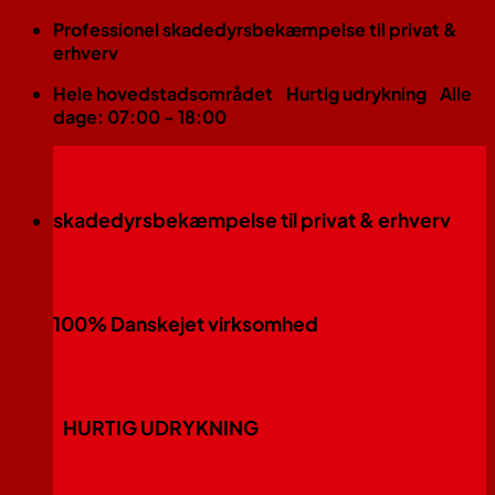
Fortsæt
Professionel skadedyrsbekæmpelse til privat &
til
erhverv
indhold
Hele hovedstadsområdet
Hurtig udrykning
Alle
dage: 07:00 - 18:00
skadedyrsbekæmpelse til privat & erhverv
100% Danskejet virksomhed
HURTIG UDRYKNING