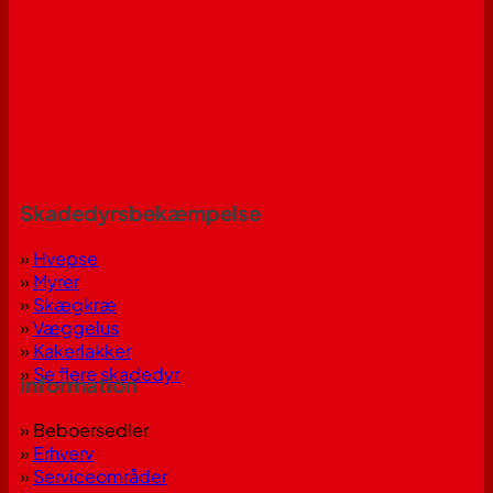
Skadedyrsbekæmpelse
»
Hvepse
»
Myrer
»
Skægkræ
»
Væggelus
»
Kakerlakker
»
Se flere skadedyr
Information
» Beboersedler
»
Erhverv
»
Serviceområder