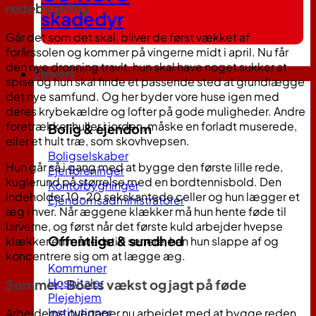
redebygning
skadedyr
Går det som det skal, bliver de først vækket af
forårssolen og kommer på vingerne midt i april. Nu får
den nye dronning travlt, hun skal have noget sukker at
Erhverv
spise og hun skal finde et passende sted at grundlægge
det nye samfund. Og her byder vore huse igen med
deres krybekældre og lofter på gode muligheder. Andre
foretrækker huller i jorden, måske en forladt muserede,
Bolig & ejendom
eller et hult træ, som skovhvepsen.
Boligselskaber
Hun går så i gang med at bygge den første lille rede,
Ejerforeninger
kuglerund på størrelse med en bordtennisbold. Den
Kontorbygninger
indeholder 10-20 sekskantede celler og hun lægger et
Ejendomsadministratorer
æg i hver. Når æggene klækker må hun hente føde til
larverne, og først når det første kuld arbejder hvepse
Offentlige & sundhed
klækker en månedstid senere, han hun slappe af og
koncentrere sig om at lægge æg.
Kommuner
Hospitaler
Sommer: Boets vækst og jagt på føde
Plejehjem
Institutioner
Arbejderne overtager nu arbejdet med at bygge reden