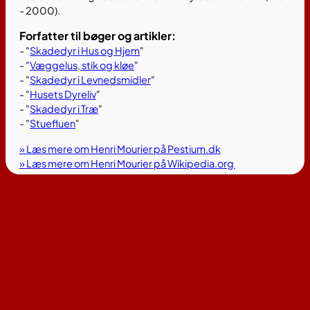
- 2000).
Forfatter til bøger og artikler:
- "
Skadedyr i Hus og Hjem
"
- "
Væggelus, stik og kløe
"
- "
Skadedyr i Levnedsmidler
"
- "
Husets Dyreliv
"
- "
Skadedyr i Træ
"
- "
Stuefluen
"
» Læs mere om Henri Mourier på Pestium.dk
» Læs mere om Henri Mourier på Wikipedia.org