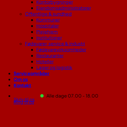
Kontorbygninger
Ejendomsadministratorer
Offentlige & sundhed
Kommuner
Hospitaler
Plejehjem
Institutioner
Fødevarer, service & industri
Fødevarevirksomheder
Restauranter
Hoteller
Lager og logistik
Serviceområder
Om os
Kontakt
Alle dage 07.00 - 18.00
Skriv til os
Ring til os