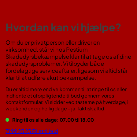
Hvordan kan vi hjælpe?
Om du er privatperson eller driver en
virksomhed, står vi hos Pestium
Skadedyrsbekæmpelse klar til at tage os af dine
skadedyrsproblemer. Vi tilbyder både
fordelagtige serviceaftaler, ligesom vi altid står
klar til at udføre akut bekæmpelse.
Du er altid mere end velkommen til at ringe til os eller
indhente et uforpligtende tilbud gennem vores
kontaktformular. Vi sidder ved tasterne på hverdage, i
weekenden og helligdage - ja, faktisk altid.
Ring til os alle dage: 07.00 til 18.00
71 99 23 23
Få et tilbud