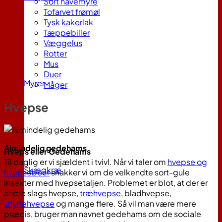
Sort havemyre
Tofarvet frømøl
Tysk kakerlak
Tæppebiller
Væggelus
Rotter
Mus
Duer
Myrer
Måger
Hvepse
Almindelig gedehams
Hveps eller Gedehams
Til daglig er vi sjældent i tvivl. Når vi taler om
hvepse og
Skægkræ
hvepseboer
snakker vi om de velkendte sort-gule
insekter med hvepsetaljen. Problemet er blot, at der er
andre slags hvepse,
træhvepse
, bladhvepse,
snyltehvepse
og mange flere. Så vil man være mere
præcis, bruger man navnet gedehams om de sociale