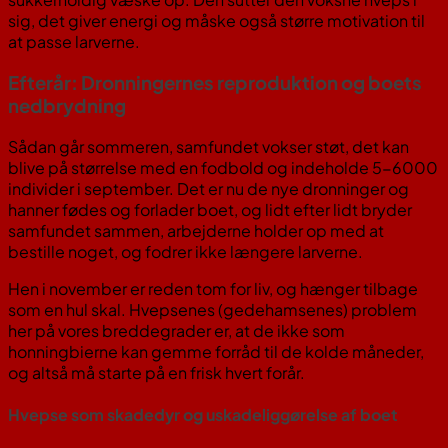
sig, det giver energi og måske også større motivation til
at passe larverne.
Efterår: Dronningernes reproduktion og boets
nedbrydning
Sådan går sommeren, samfundet vokser støt, det kan
blive på størrelse med en fodbold og indeholde 5-6000
individer i september. Det er nu de nye dronninger og
hanner fødes og forlader boet, og lidt efter lidt bryder
samfundet sammen, arbejderne holder op med at
bestille noget, og fodrer ikke længere larverne.
Hen i november er reden tom for liv, og hænger tilbage
som en hul skal. Hvepsenes (gedehamsenes) problem
her på vores breddegrader er, at de ikke som
honningbierne kan gemme forråd til de kolde måneder,
og altså må starte på en frisk hvert forår.
Hvepse som skadedyr og uskadeliggørelse af boet