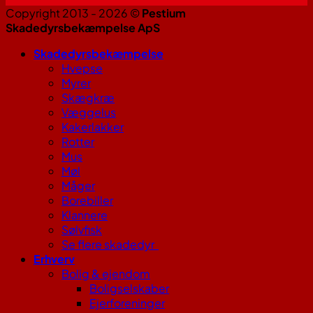
Copyright 2013 - 2026 ©
Pestium
Skadedyrsbekæmpelse ApS
Skadedyrsbekæmpelse
Hvepse
Myrer
Skægkræ
Væggelus
Kakerlakker
Rotter
Mus
Møl
Måger
Borebiller
Klannere
Sølvfisk
Se flere skadedyr
Erhverv
Bolig & ejendom
Boligselskaber
Ejerforeninger