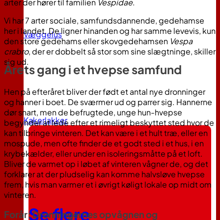
arter der hører til familien
Vespidae
.
Vi har 7 arter sociale, samfundsdannende, gedehamse
her i landet. De ligner hinanden og har samme levevis, kun
Væggelus
den store gedehams eller skovgedehamsen
Vespa
crabro
, der er dobbelt så stor som sine slægtninge, skiller
sig ud.
Årets gang i et hvepse samfund
Hen på efteråret bliver der født et antal nye dronninger
og hanner i boet. De sværmer ud og parrer sig. Hannerne
dør snart, men de befrugtede, unge hun-hvepse
Kakerlakker
begynder at lede efter et rimeligt beskyttet sted hvor de
kan tilbringe vinteren. Det kan være i et hult træ, eller en
mospude, men ofte finder de et godt sted i et hus, i en
krybekælder, eller under en isoleringsmåtte på et loft.
Bliver de varmet op i løbet af vinteren vågner de, og det
forklarer at der pludselig kan komme halvsløve hvepse
frem, hvis man varmer et i øvrigt køligt lokale op midt om
vinteren.
Se flere
Forår: Dronningernes opvågnen og