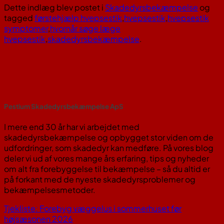
Dette indlæg blev postet i
Skadedyrsbekæmpelse
og
tagged
førstehjælp hvepsestik
,
hvepsestik
,
hvepsestik
symptomer
,
hvornår søge læge
hvepsestik
,
skadedyrsbekæmpelse
.
Pestium Skadedyrsbekæmpelse ApS
I mere end 30 år har vi arbejdet med
skadedyrsbekæmpelse og opbygget stor viden om de
udfordringer, som skadedyr kan medføre. På vores blog
deler vi ud af vores mange års erfaring, tips og nyheder
om alt fra forebyggelse til bekæmpelse – så du altid er
på forkant med de nyeste skadedyrsproblemer og
bekæmpelsesmetoder.
Tjekliste: Forebyg væggelus i sommerhuset før
højsæsonen 2026