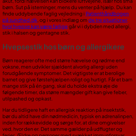
akut, fordi hævelsen kan blokere luftvejene, især hos små
børn. Sut på isterninger, mens du venter på hjælp. Du kan
finde uddybende faglig vejledning i
Patienthåndbogen
på sundhed.dk
, og i vores indlæg om
de tre situationer,
hvor hvepse kan være farlige
går vi i dybden med allergi,
stik i halsen og gentagne stik.
Hvepsestik hos børn og allergikere
Børn reagerer ofte med større hævelse og rødme end
voksne, men udvikler sjældent alvorlig allergi uden
forudgående symptomer. Det vigtigste er at berolige
barnet og give førstehjælpen roligt og hurtigt. Får et barn
mange stik på én gang, skal du holde ekstra øje de
følgende timer, da større mængder gift kan give feber,
utilpashed og opkast.
Har du tidligere haft en allergisk reaktion på insektstik,
bør du altid have din nødmedicin, typisk en adrenalinpen,
inden for rækkevidde og sørge for, at dine omgivelser
ved, hvor den er. Det samme gælder på udflugter og
ferier. Ældre og personer med svækket immunforsvar