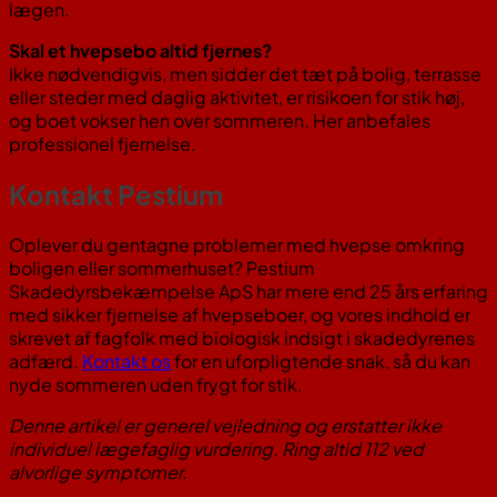
lægen.
Skal et hvepsebo altid fjernes?
Ikke nødvendigvis, men sidder det tæt på bolig, terrasse
eller steder med daglig aktivitet, er risikoen for stik høj,
og boet vokser hen over sommeren. Her anbefales
professionel fjernelse.
Kontakt Pestium
Oplever du gentagne problemer med hvepse omkring
boligen eller sommerhuset? Pestium
Skadedyrsbekæmpelse ApS har mere end 25 års erfaring
med sikker fjernelse af hvepseboer, og vores indhold er
skrevet af fagfolk med biologisk indsigt i skadedyrenes
adfærd.
Kontakt os
for en uforpligtende snak, så du kan
nyde sommeren uden frygt for stik.
Denne artikel er generel vejledning og erstatter ikke
individuel lægefaglig vurdering. Ring altid 112 ved
alvorlige symptomer.