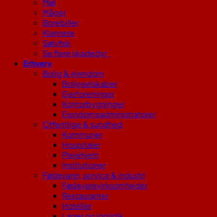
Møl
Måger
Borebiller
Klannere
Sølvfisk
Se flere skadedyr
Erhverv
Bolig & ejendom
Boligselskaber
Ejerforeninger
Kontorbygninger
Ejendomsadministratorer
Offentlige & sundhed
Kommuner
Hospitaler
Plejehjem
Institutioner
Fødevarer, service & industri
Fødevarevirksomheder
Restauranter
Hoteller
Lager og logistik