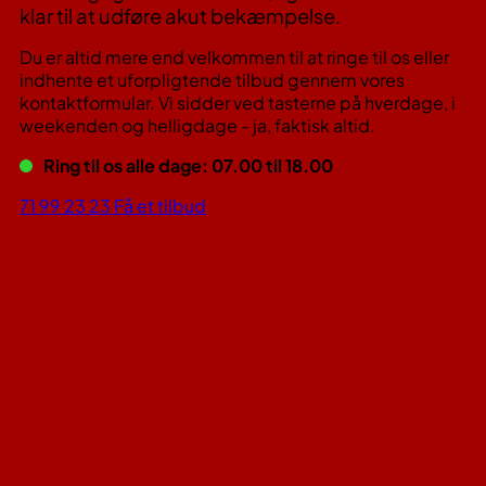
klar til at udføre akut bekæmpelse.
Du er altid mere end velkommen til at ringe til os eller
indhente et uforpligtende tilbud gennem vores
kontaktformular. Vi sidder ved tasterne på hverdage, i
weekenden og helligdage - ja, faktisk altid.
Ring til os alle dage: 07.00 til 18.00
71 99 23 23
Få et tilbud