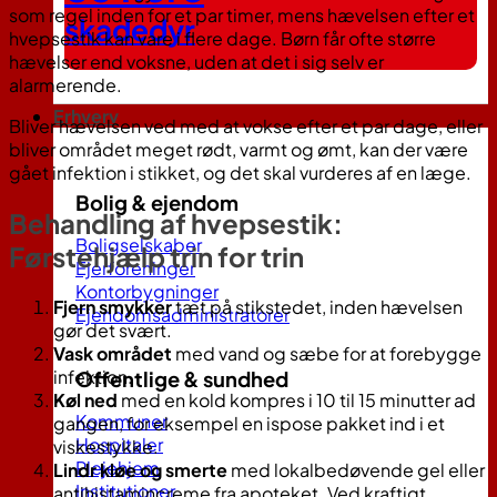
som regel inden for et par timer, mens hævelsen efter et
skadedyr
hvepsestik kan vare i flere dage. Børn får ofte større
hævelser end voksne, uden at det i sig selv er
alarmerende.
Erhverv
Bliver hævelsen ved med at vokse efter et par dage, eller
bliver området meget rødt, varmt og ømt, kan der være
gået infektion i stikket, og det skal vurderes af en læge.
Bolig & ejendom
Behandling af hvepsestik:
Boligselskaber
Førstehjælp trin for trin
Ejerforeninger
Kontorbygninger
Fjern smykker
tæt på stikstedet, inden hævelsen
Ejendomsadministratorer
gør det svært.
Vask området
med vand og sæbe for at forebygge
infektion.
Offentlige & sundhed
Køl ned
med en kold kompres i 10 til 15 minutter ad
Kommuner
gangen, for eksempel en ispose pakket ind i et
Hospitaler
viskestykke.
Plejehjem
Lindr kløe og smerte
med lokalbedøvende gel eller
Institutioner
antihistamincreme fra apoteket. Ved kraftigt