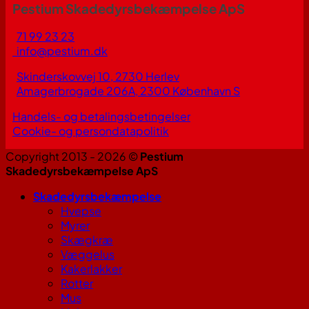
Pestium Skadedyrsbekæmpelse ApS
71 99 23 23
info@pestium.dk
Skinderskovvej 10, 2730 Herlev
Amagerbrogade 206A, 2300 København S
Handels- og betalingsbetingelser
Cookie- og persondatapolitik
Copyright 2013 - 2026 ©
Pestium
Skadedyrsbekæmpelse ApS
Skadedyrsbekæmpelse
Hvepse
Myrer
Skægkræ
Væggelus
Kakerlakker
Rotter
Mus