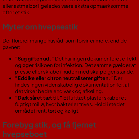
eller astma bør ligeledes være ekstra opmærksomme
efter et stik.
Myter om hvepsestik
Der florerer mange husråd, som forvirrer mere, end de
gavner:
”Sug giften ud.”
Det har ingen dokumenteret effekt
og øger risikoen for infektion. Det samme gælder at
presse eller skrabe i huden med skarpe genstande.
”Eddike eller citron neutraliserer giften.”
Der
findes ingen videnskabelig dokumentation for, at
det virker bedre end vask og afkøling.
”Dæk såret tæt til.”
Et lufttæt plaster skaber et
fugtigt miljø, hvor bakterier trives. Hold i stedet
området rent, tørt og køligt.
Forebyg stik, og få fjernet
hvepseboet