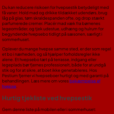
Du kan reducere risikoen for hvepsestik betydeligt med
få vaner: Hold mad og drikke tildækket udendørs, brug
låg på glas, tøm skraldespanden ofte, og drop stærkt
parfumerede cremer. Placér mad væk fra børnenes
legeområder, og tjek udestue, udhæng og hulrum for
begyndende hvepsebo tidligt på sæsonen, særligt i
sommerhuset.
Oplever du mange hvepse samme sted, er der som regel
et bo i nærheden, og så hjælper forholdsregler ikke
alene. Et hvepsebo tæt på terrasse, indgang eller
legeplads bør fjernes professionelt, både for at undgå
stik og for at sikre, at boet ikke genetableres. Hos
Pestium fjerner vi hvepseboer hurtigt og med garanti på
behandlingen. Læs mere om vores
bekæmpelse af
hvepse
.
Hurtig tjekliste ved hvepsestik
Gem denne liste på mobilen eller i sommerhuset: