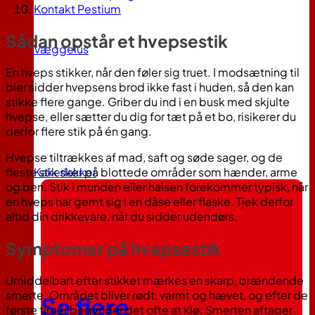
Kontakt Pestium
Sådan opstår et hvepsestik
Væggelus
En hveps stikker, når den føler sig truet. I modsætning til
bier sidder hvepsens brod ikke fast i huden, så den kan
stikke flere gange. Griber du ind i en busk med skjulte
hvepse, eller sætter du dig for tæt på et bo, risikerer du
derfor flere stik på én gang.
Hvepse tiltrækkes af mad, saft og søde sager, og de
Kakerlakker
fleste stik sker på blottede områder som hænder, arme
og ben. Stik i munden eller halsen forekommer typisk, når
en hveps har gemt sig i en dåse eller flaske. Tjek derfor
altid din drikkevare, når du sidder udendørs.
Symptomer på hvepsestik
Umiddelbart efter stikket mærkes en skarp, brændende
smerte. Området bliver rødt, varmt og hævet, og efter de
Se flere
første timer begynder det ofte at klø. Smerten aftager