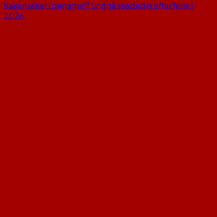
Kakerlakker i bagagen? Undgå skadedyr efter ferie i
2026