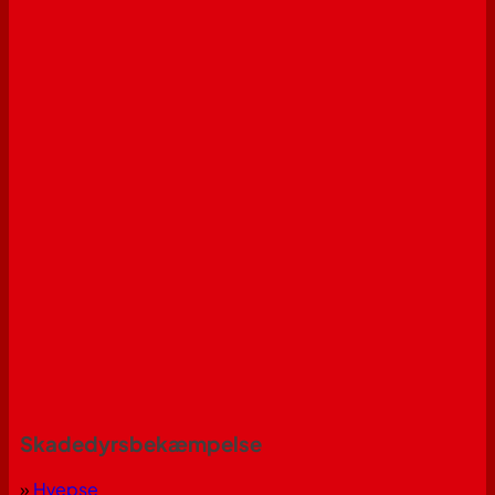
Skadedyrsbekæmpelse
»
Hvepse