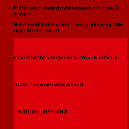
Fortsæt
Professionel skadedyrsbekæmpelse til privat &
til
erhverv
indhold
Hele hovedstadsområdet
Hurtig udrykning
Alle
dage: 07:00 - 18:00
skadedyrsbekæmpelse til privat & erhverv
100% Danskejet virksomhed
HURTIG UDRYKNING