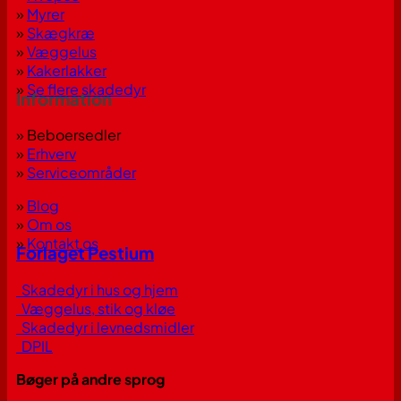
»
Myrer
»
Skægkræ
»
Væggelus
»
Kakerlakker
»
Se flere skadedyr
Information
» Beboersedler
»
Erhverv
»
Serviceområder
»
Blog
»
Om os
»
Kontakt os
Forlaget Pestium
Skadedyr i hus og hjem
Væggelus, stik og kløe
Skadedyr i levnedsmidler
DPIL
Bøger på andre sprog