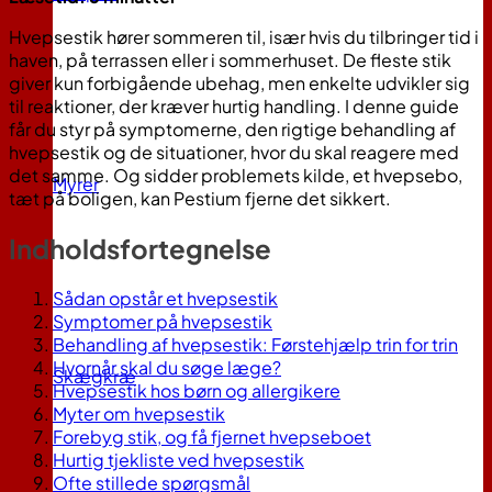
Hvepsestik hører sommeren til, især hvis du tilbringer tid i
haven, på terrassen eller i sommerhuset. De fleste stik
giver kun forbigående ubehag, men enkelte udvikler sig
til reaktioner, der kræver hurtig handling. I denne guide
får du styr på symptomerne, den rigtige behandling af
hvepsestik og de situationer, hvor du skal reagere med
det samme. Og sidder problemets kilde, et hvepsebo,
Myrer
tæt på boligen, kan Pestium fjerne det sikkert.
Indholdsfortegnelse
Sådan opstår et hvepsestik
Symptomer på hvepsestik
Behandling af hvepsestik: Førstehjælp trin for trin
Hvornår skal du søge læge?
Skægkræ
Hvepsestik hos børn og allergikere
Myter om hvepsestik
Forebyg stik, og få fjernet hvepseboet
Hurtig tjekliste ved hvepsestik
Ofte stillede spørgsmål