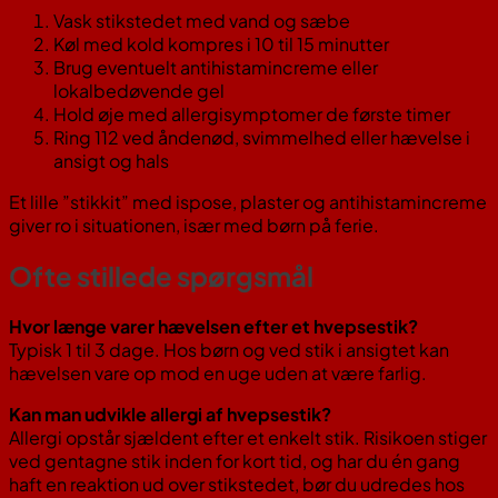
Vask stikstedet med vand og sæbe
Køl med kold kompres i 10 til 15 minutter
Brug eventuelt antihistamincreme eller
lokalbedøvende gel
Hold øje med allergisymptomer de første timer
Ring 112 ved åndenød, svimmelhed eller hævelse i
ansigt og hals
Et lille ”stikkit” med ispose, plaster og antihistamincreme
giver ro i situationen, især med børn på ferie.
Ofte stillede spørgsmål
Hvor længe varer hævelsen efter et hvepsestik?
Typisk 1 til 3 dage. Hos børn og ved stik i ansigtet kan
hævelsen vare op mod en uge uden at være farlig.
Kan man udvikle allergi af hvepsestik?
Allergi opstår sjældent efter et enkelt stik. Risikoen stiger
ved gentagne stik inden for kort tid, og har du én gang
haft en reaktion ud over stikstedet, bør du udredes hos