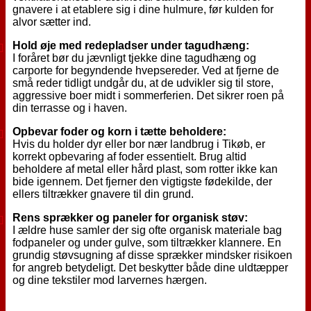
gnavere i at etablere sig i dine hulmure, før kulden for
alvor sætter ind.
Hold øje med redepladser under tagudhæng:
I foråret bør du jævnligt tjekke dine tagudhæng og
carporte for begyndende hvepsereder. Ved at fjerne de
små reder tidligt undgår du, at de udvikler sig til store,
aggressive boer midt i sommerferien. Det sikrer roen på
din terrasse og i haven.
Opbevar foder og korn i tætte beholdere:
Hvis du holder dyr eller bor nær landbrug i Tikøb, er
korrekt opbevaring af foder essentielt. Brug altid
beholdere af metal eller hård plast, som rotter ikke kan
bide igennem. Det fjerner den vigtigste fødekilde, der
ellers tiltrækker gnavere til din grund.
Rens sprækker og paneler for organisk støv:
I ældre huse samler der sig ofte organisk materiale bag
fodpaneler og under gulve, som tiltrækker klannere. En
grundig støvsugning af disse sprækker mindsker risikoen
for angreb betydeligt. Det beskytter både dine uldtæpper
og dine tekstiler mod larvernes hærgen.