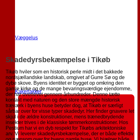
Væggelus
Skadedyrsbekæmpelse i
Tikøb
Tikøb hviler som en historisk perle midt i det bakkede
nordsjællandske landskab, omgivet af Gurre Sø og de
dybe skove. Byens identitet er bygget op omkring den
gamle kirke og de mange bevaringsværdige ejendomme,
Kakerlakker
der har overlevet gennem århundreder. Denne tætte
kontakt med naturen og den store mængde historisk
træværk i byens huse betyder dog, at Tikøb er særligt
sårbar over for visse typer skadedyr. Her finder gnavere let
skjul i de ældre konstruktioner, mens trænedbrydende
insekter trives i de klassiske tømmerkonstruktioner. Hos
Pestium har vi en dyb respekt for Tikøbs arkitektoniske
arv. Vi leverer skadedyrsbekæmpelse, der er både effektiv
og nænsom over for byens gamle huse. Vi hjælper både