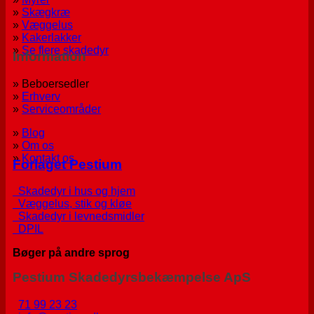
»
Skægkræ
»
Væggelus
»
Kakerlakker
»
Se flere skadedyr
Information
» Beboersedler
»
Erhverv
»
Serviceområder
»
Blog
»
Om os
»
Kontakt os
Forlaget Pestium
Skadedyr i hus og hjem
Væggelus, stik og kløe
Skadedyr i levnedsmidler
DPIL
Bøger på andre sprog
Pestium Skadedyrsbekæmpelse ApS
71 99 23 23