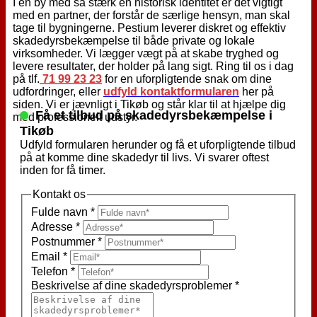
I en by med så stærk en historisk identitet er det vigtigt
med en partner, der forstår de særlige hensyn, man skal
tage til bygningerne. Pestium leverer diskret og effektiv
skadedyrsbekæmpelse til både private og lokale
virksomheder. Vi lægger vægt på at skabe tryghed og
levere resultater, der holder på lang sigt. Ring til os i dag
på tlf.
71 99 23 23
for en uforpligtende snak om dine
udfordringer, eller
udfyld kontaktformularen
her på
siden. Vi er jævnligt i Tikøb og står klar til at hjælpe dig
Få et tilbud på skadedyrsbekæmpelse i
med professionelt udstyr.
Tikøb
Udfyld formularen herunder og få et uforpligtende tilbud
på at komme dine skadedyr til livs. Vi svarer oftest
inden for få timer.
Kontakt os
Fulde navn
*
Adresse
*
Postnummer
*
Email
*
Telefon
*
Beskrivelse af dine skadedyrsproblemer
*