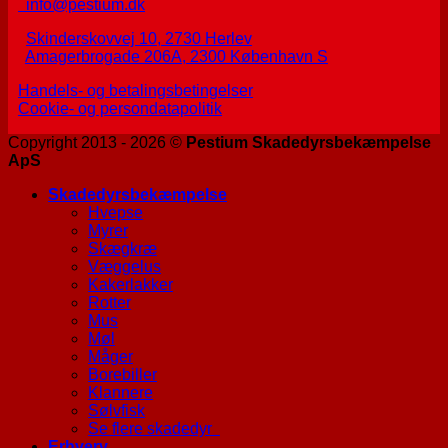
info@pestium.dk
Skinderskovvej 10, 2730 Herlev
Amagerbrogade 206A, 2300 København S
Handels- og betalingsbetingelser
Cookie- og persondatapolitik
Copyright 2013 - 2026 ©
Pestium Skadedyrsbekæmpelse
ApS
Skadedyrsbekæmpelse
Hvepse
Myrer
Skægkræ
Væggelus
Kakerlakker
Rotter
Mus
Møl
Måger
Borebiller
Klannere
Sølvfisk
Se flere skadedyr
Erhverv