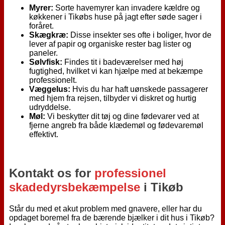
Myrer:
Sorte havemyrer kan invadere kældre og
køkkener i Tikøbs huse på jagt efter søde sager i
foråret.
Skægkræ:
Disse insekter ses ofte i boliger, hvor de
lever af papir og organiske rester bag lister og
paneler.
Sølvfisk:
Findes tit i badeværelser med høj
fugtighed, hvilket vi kan hjælpe med at bekæmpe
professionelt.
Væggelus:
Hvis du har haft uønskede passagerer
med hjem fra rejsen, tilbyder vi diskret og hurtig
udryddelse.
Møl:
Vi beskytter dit tøj og dine fødevarer ved at
fjerne angreb fra både klædemøl og fødevaremøl
effektivt.
Kontakt os for
professionel
skadedyrsbekæmpelse
i Tikøb
Står du med et akut problem med gnavere, eller har du
opdaget boremel fra de bærende bjælker i dit hus i Tikøb?