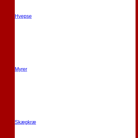
Hvepse
Myrer
Skægkræ