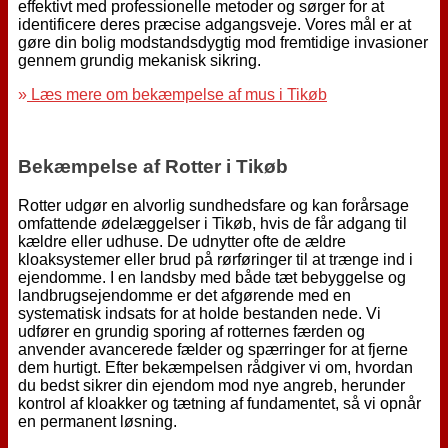
effektivt med professionelle metoder og sørger for at
identificere deres præcise adgangsveje. Vores mål er at
gøre din bolig modstandsdygtig mod fremtidige invasioner
gennem grundig mekanisk sikring.
»
Læs mere om bekæmpelse af mus i Tikøb
Bekæmpelse af Rotter i Tikøb
Rotter udgør en alvorlig sundhedsfare og kan forårsage
omfattende ødelæggelser i Tikøb, hvis de får adgang til
kældre eller udhuse. De udnytter ofte de ældre
kloaksystemer eller brud på rørføringer til at trænge ind i
ejendomme. I en landsby med både tæt bebyggelse og
landbrugsejendomme er det afgørende med en
systematisk indsats for at holde bestanden nede. Vi
udfører en grundig sporing af rotternes færden og
anvender avancerede fælder og spærringer for at fjerne
dem hurtigt. Efter bekæmpelsen rådgiver vi om, hvordan
du bedst sikrer din ejendom mod nye angreb, herunder
kontrol af kloakker og tætning af fundamentet, så vi opnår
en permanent løsning.