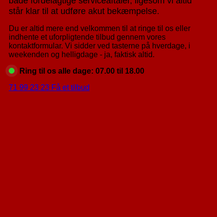
både fordelagtige serviceaftaler, ligesom vi altid
står klar til at udføre akut bekæmpelse.
Du er altid mere end velkommen til at ringe til os eller
indhente et uforpligtende tilbud gennem vores
kontaktformular. Vi sidder ved tasterne på hverdage, i
weekenden og helligdage - ja, faktisk altid.
Ring til os alle dage: 07.00 til 18.00
71 99 23 23
Få et tilbud