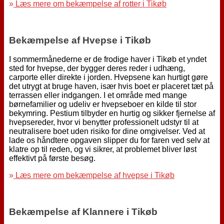
»
Læs mere om bekæmpelse af rotter i Tikøb
Bekæmpelse af Hvepse i Tikøb
I sommermånederne er de frodige haver i Tikøb et yndet
sted for hvepse, der bygger deres reder i udhæng,
carporte eller direkte i jorden. Hvepsene kan hurtigt gøre
det utrygt at bruge haven, især hvis boet er placeret tæt på
terrassen eller indgangen. I et område med mange
børnefamilier og udeliv er hvepseboer en kilde til stor
bekymring. Pestium tilbyder en hurtig og sikker fjernelse af
hvepsereder, hvor vi benytter professionelt udstyr til at
neutralisere boet uden risiko for dine omgivelser. Ved at
lade os håndtere opgaven slipper du for faren ved selv at
klatre op til reden, og vi sikrer, at problemet bliver løst
effektivt på første besøg.
»
Læs mere om bekæmpelse af hvepse i Tikøb
Bekæmpelse af Klannere i Tikøb