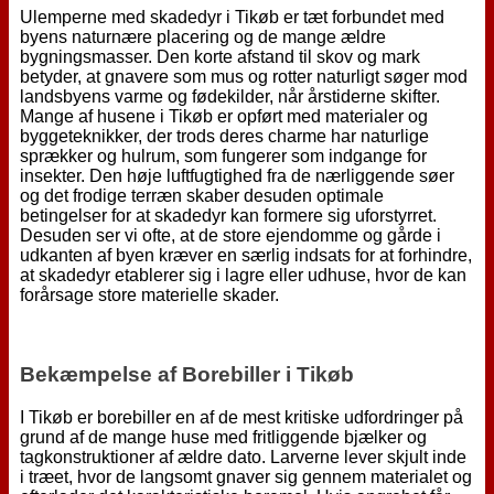
Ulemperne med skadedyr i Tikøb er tæt forbundet med
byens naturnære placering og de mange ældre
bygningsmasser. Den korte afstand til skov og mark
betyder, at gnavere som mus og rotter naturligt søger mod
landsbyens varme og fødekilder, når årstiderne skifter.
Mange af husene i Tikøb er opført med materialer og
byggeteknikker, der trods deres charme har naturlige
sprækker og hulrum, som fungerer som indgange for
insekter. Den høje luftfugtighed fra de nærliggende søer
og det frodige terræn skaber desuden optimale
betingelser for at skadedyr kan formere sig uforstyrret.
Desuden ser vi ofte, at de store ejendomme og gårde i
udkanten af byen kræver en særlig indsats for at forhindre,
at skadedyr etablerer sig i lagre eller udhuse, hvor de kan
forårsage store materielle skader.
Bekæmpelse af Borebiller i Tikøb
I Tikøb er borebiller en af de mest kritiske udfordringer på
grund af de mange huse med fritliggende bjælker og
tagkonstruktioner af ældre dato. Larverne lever skjult inde
i træet, hvor de langsomt gnaver sig gennem materialet og