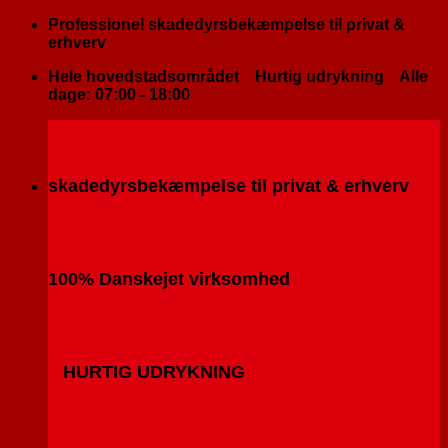
Fortsæt
Professionel skadedyrsbekæmpelse til privat &
til
erhverv
indhold
Hele hovedstadsområdet
Hurtig udrykning
Alle
dage: 07:00 - 18:00
skadedyrsbekæmpelse til privat & erhverv
100% Danskejet virksomhed
HURTIG UDRYKNING