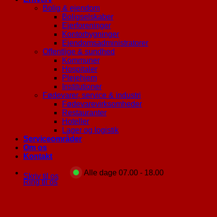
Bolig & ejendom
Boligselskaber
Ejerforeninger
Kontorbygninger
Ejendomsadministratorer
Offentlige & sundhed
Kommuner
Hospitaler
Plejehjem
Institutioner
Fødevarer, service & industri
Fødevarevirksomheder
Restauranter
Hoteller
Lager og logistik
Serviceområder
Om os
Kontakt
Alle dage 07.00 - 18.00
Skriv til os
Ring til os