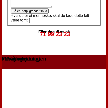
Få et uforpligtende tilbud
Hvis du er et menneske, skal du lade dette felt
være tomt.
Eller ring til os på
71 99 23 23
Privat og erhverv
Hurtig udrykning
I hele hovedstaden
+25 års erfaring