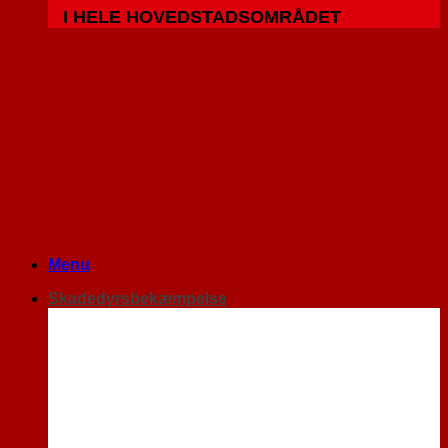
I HELE HOVEDSTADSOMRÅDET
Menu
Skadedyrsbekæmpelse