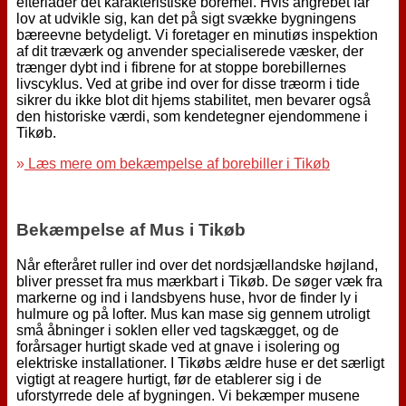
efterlader det karakteristiske boremel. Hvis angrebet får
lov at udvikle sig, kan det på sigt svække bygningens
bæreevne betydeligt. Vi foretager en minutiøs inspektion
af dit træværk og anvender specialiserede væsker, der
trænger dybt ind i fibrene for at stoppe borebillernes
livscyklus. Ved at gribe ind over for disse træorm i tide
sikrer du ikke blot dit hjems stabilitet, men bevarer også
den historiske værdi, som kendetegner ejendommene i
Tikøb.
»
Læs mere om bekæmpelse af borebiller i Tikøb
Bekæmpelse af Mus i Tikøb
Når efteråret ruller ind over det nordsjællandske højland,
bliver presset fra mus mærkbart i Tikøb. De søger væk fra
markerne og ind i landsbyens huse, hvor de finder ly i
hulmure og på lofter. Mus kan mase sig gennem utroligt
små åbninger i soklen eller ved tagskægget, og de
forårsager hurtigt skade ved at gnave i isolering og
elektriske installationer. I Tikøbs ældre huse er det særligt
vigtigt at reagere hurtigt, før de etablerer sig i de
uforstyrrede dele af bygningen. Vi bekæmper musene