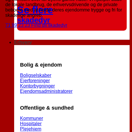
de lokale landbrug, de erhvervsdrivende og de private
Se flere
beboere med at holde deres ejendomme trygge og fri for
skadelige angreb.
skadedyr
71 99 23 23
Find dit skadedyr
Erhverv
Bolig & ejendom
Boligselskaber
Ejerforeninger
Kontorbygninger
Ejendomsadministratorer
Offentlige & sundhed
Kommuner
Hospitaler
Plejehjem