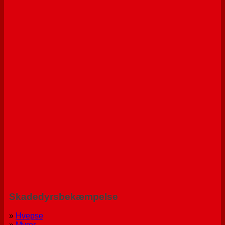
Skadedyrsbekæmpelse
»
Hvepse
»
Myrer