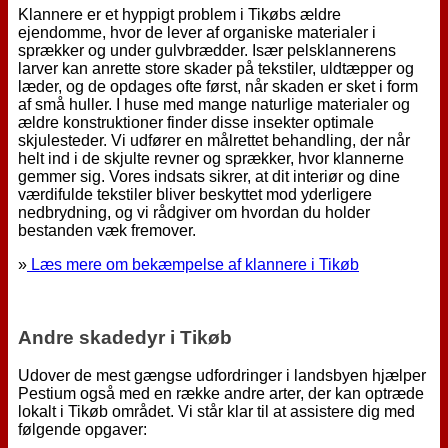
Klannere er et hyppigt problem i Tikøbs ældre
ejendomme, hvor de lever af organiske materialer i
sprækker og under gulvbrædder. Især pelsklannerens
larver kan anrette store skader på tekstiler, uldtæpper og
læder, og de opdages ofte først, når skaden er sket i form
af små huller. I huse med mange naturlige materialer og
ældre konstruktioner finder disse insekter optimale
skjulesteder. Vi udfører en målrettet behandling, der når
helt ind i de skjulte revner og sprækker, hvor klannerne
gemmer sig. Vores indsats sikrer, at dit interiør og dine
værdifulde tekstiler bliver beskyttet mod yderligere
nedbrydning, og vi rådgiver om hvordan du holder
bestanden væk fremover.
»
Læs mere om bekæmpelse af klannere i Tikøb
Andre skadedyr i Tikøb
Udover de mest gængse udfordringer i landsbyen hjælper
Pestium også med en række andre arter, der kan optræde
lokalt i Tikøb området. Vi står klar til at assistere dig med
følgende opgaver: