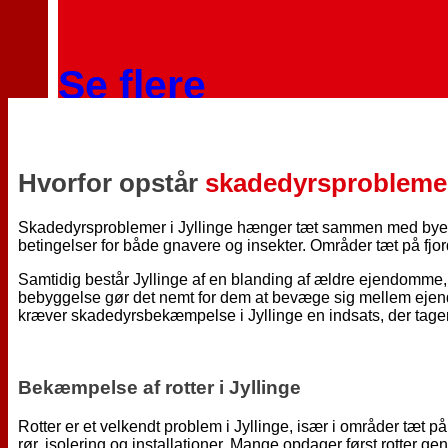
Se flere
skadedyr
Hvorfor opstår
skadedyrsprobleme
Erhverv
Skadedyrsproblemer i Jyllinge hænger tæt sammen med byens 
betingelser for både gnavere og insekter. Områder tæt på fjo
Bolig & ejendom
Samtidig består Jyllinge af en blanding af ældre ejendomme,
bebyggelse gør det nemt for dem at bevæge sig mellem ejendom
Boligselskaber
kræver skadedyrsbekæmpelse i Jyllinge en indsats, der tage
Ejerforeninger
Kontorbygninger
Ejendomsadministratorer
Bekæmpelse af rotter i Jyllinge
Offentlige & sundhed
Rotter er et velkendt problem i Jyllinge, især i områder tæt p
Kommuner
rør, isolering og installationer. Mange opdager først rotter