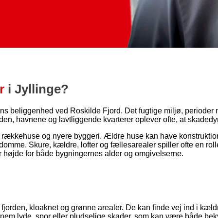
r
i Jyllinge?
beliggenhed ved Roskilde Fjord. Det fugtige miljø, perioder 
rden, havnene og lavtliggende kvarterer oplever ofte, at skadedy
 rækkehuse og nyere byggeri. Ældre huse kan have konstruktion
me. Skure, kældre, lofter og fællesarealer spiller ofte en rolle
r højde for både bygningernes alder og omgivelserne.
å fjorden, kloaknet og grønne arealer. De kan finde vej ind i kæl
 gennem lyde, spor eller pludselige skader, som kan være både b