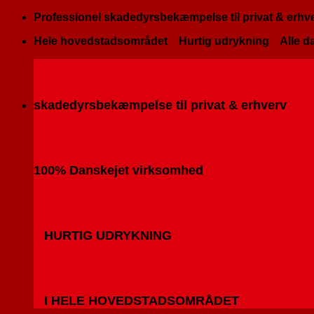
Fortsæt
Professionel skadedyrsbekæmpelse til privat & erhv
til
Hele hovedstadsområdet
Hurtig udrykning
Alle da
indhold
skadedyrsbekæmpelse til privat & erhverv
100% Danskejet virksomhed
HURTIG UDRYKNING
I HELE HOVEDSTADSOMRÅDET