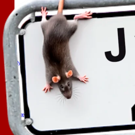
Hvepse
Myrer
Skægkræ