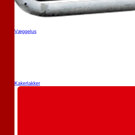
Væggelus
Kakerlakker