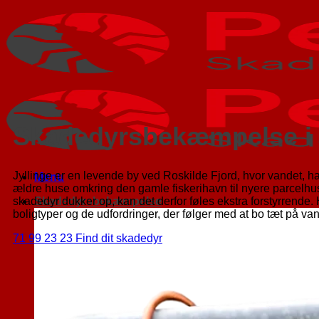
Skadedyrsbekæmpelse i
Jyllinge er en levende by ved Roskilde Fjord, hvor vandet, ha
Menu
ældre huse omkring den gamle fiskerihavn til nyere parcelhu
skadedyr dukker op, kan det derfor føles ekstra forstyrrende.
Skadedyrsbekæmpelse
boligtyper og de udfordringer, der følger med at bo tæt på v
71 99 23 23
Find dit skadedyr