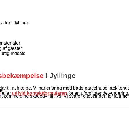
rter i Jyllinge
aterialer
g af gæster
rtig indsats
rsbekæmpelse
i Jyllinge
klar til at hjælpe. Vi har erfaring med både parcelhuse, række
ge
3
eller
udfyld kontaktformularen
for en uforpligtende vurdering.
 komme dine skadedyr til livs. Vi svarer oftest inden for få timer