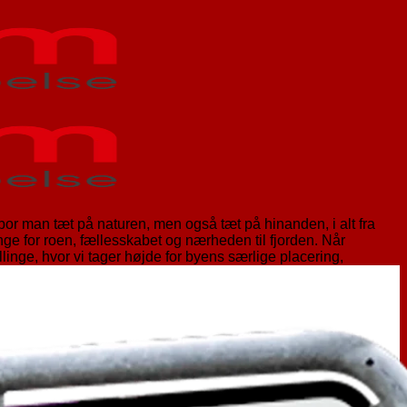
bor man tæt på naturen, men også tæt på hinanden, i alt fra
e for roen, fællesskabet og nærheden til fjorden. Når
inge, hvor vi tager højde for byens særlige placering,