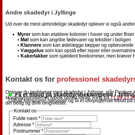
Andre skadedyr i Jyllinge
Ud over de mest almindelige skadedyr oplever vi også andre a
Myrer
som kan etablere kolonier i haver og under fliser
•
Møl
som kan angribe fødevarer og tekstiler i boligen
•
Klannere
som kan ødelægge tæpper og opbevarede m
•
Væggelus
som kan opstå efter rejser eller overnatnin
•
Kakerlakker
som sjældent forekommer, men kræver hu
Kontakt os for
professionel skadedy
Oplever du problemer med skadedyr i Jyllinge, står Pestium 
Få et tilbud på skadedyrsbekæmpelse i Jyllin
skadedyrsproblemer typisk opstår lokalt. Ring på
71 99 23 2
Udfyld formularen herunder og få et uforpligtende tilbud på at
din bolig og dine omgivelser.
Kontakt os
Fulde navn
*
Adresse
*
Postnummer
*