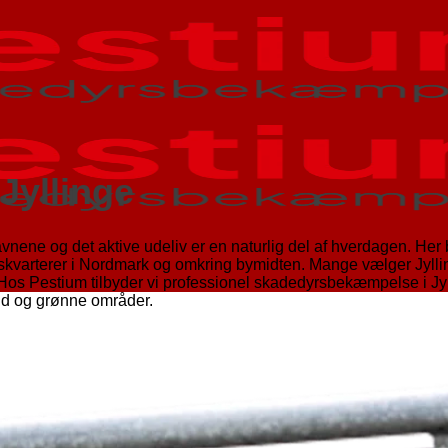
Jyllinge
vnene og det aktive udeliv er en naturlig del af hverdagen. Her 
skvarterer i Nordmark og omkring bymidten. Mange vælger Jylling
 Hos Pestium tilbyder vi professionel skadedyrsbekæmpelse i Jyll
and og grønne områder.