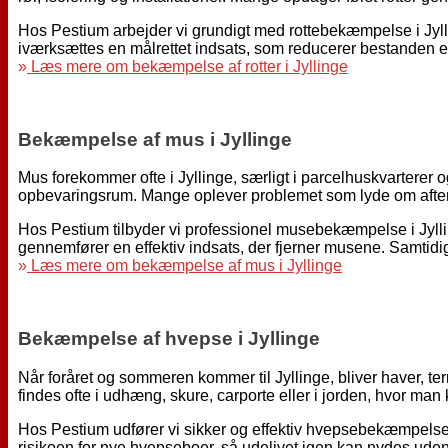
Hospitaler
Plejehjem
Hos Pestium arbejder vi grundigt med rottebekæmpelse i Jyll
Institutioner
iværksættes en målrettet indsats, som reducerer bestanden ef
»
Læs mere om bekæmpelse af rotter i Jyllinge
Fødevarer, service & industri
Fødevarevirksomheder
Restauranter
Bekæmpelse af mus i Jyllinge
Bagerier
Hoteller
Mus forekommer ofte i Jyllinge, særligt i parcelhuskvarterer 
Lager og logistik
opbevaringsrum. Mange oplever problemet som lyde om aftene
Hos Pestium tilbyder vi professionel musebekæmpelse i Jylli
Om os
gennemfører en effektiv indsats, der fjerner musene. Samtidig
Kontakt
»
Læs mere om bekæmpelse af mus i Jyllinge
71 99 23 23
Bekæmpelse af hvepse i Jyllinge
Når foråret og sommeren kommer til Jyllinge, bliver haver, te
findes ofte i udhæng, skure, carporte eller i jorden, hvor ma
Hos Pestium udfører vi sikker og effektiv hvepsebekæmpelse i
risikoen for nye hvepseboer, så udelivet igen kan nydes ude