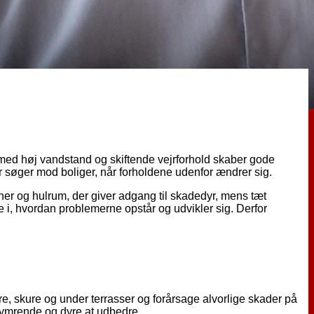
med høj vandstand og skiftende vejrforhold skaber gode
r søger mod boliger, når forholdene udenfor ændrer sig.
er og hulrum, der giver adgang til skadedyr, mens tæt
 i, hvordan problemerne opstår og udvikler sig. Derfor
dre, skure og under terrasser og forårsage alvorlige skader på
ekymrende og dyre at udbedre.