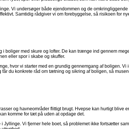
inge. Vi undersøger både ejendommen og de omkringliggende forh
fektivt. Samtidig rådgiver vi om forebyggelse, så risikoen for n
og i boliger med skure og lofter. De kan trænge ind gennem mege
n eller spor i skabe og skuffer.
nge, hvor vi starter med en grundig gennemgang af boligen. Vi i
 får du konkrete råd om tætning og sikring af boligen, så musen
rrasser og havneområder flittigt brugt. Hvepse kan hurtigt blive
n kan komme for tæt på uden at opdage det.
 Jyllinge. Vi fjerner hele boet, så problemet ikke fortsætter 
n utryghed.