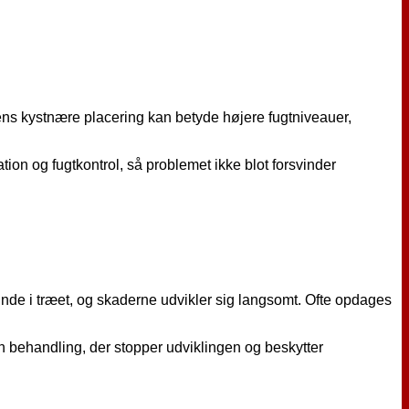
Byens kystnære placering kan betyde højere fugtniveauer,
on og fugtkontrol, så problemet ikke blot forsvinder
t inde i træet, og skaderne udvikler sig langsomt. Ofte opdages
n behandling, der stopper udviklingen og beskytter