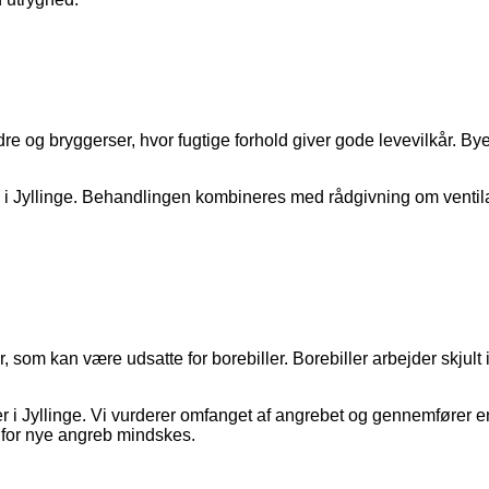
ældre og bryggerser, hvor fugtige forhold giver gode levevilkår. 
i Jyllinge. Behandlingen kombineres med rådgivning om ventilati
, som kan være udsatte for borebiller. Borebiller arbejder skjul
r i Jyllinge. Vi vurderer omfanget af angrebet og gennemfører e
 for nye angreb mindskes.