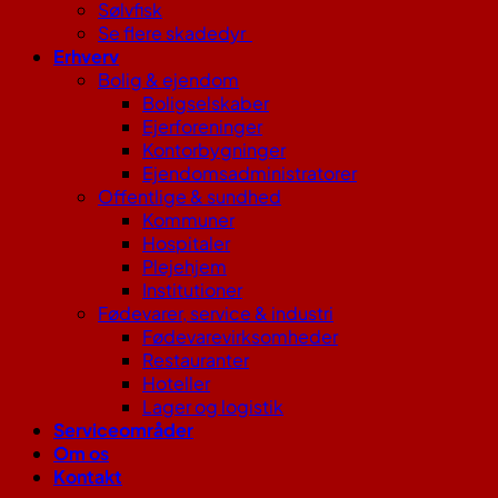
Sølvfisk
Se flere skadedyr
Erhverv
Bolig & ejendom
Boligselskaber
Ejerforeninger
Kontorbygninger
Ejendomsadministratorer
Offentlige & sundhed
Kommuner
Hospitaler
Plejehjem
Institutioner
Fødevarer, service & industri
Fødevarevirksomheder
Restauranter
Hoteller
Lager og logistik
Serviceområder
Om os
Kontakt