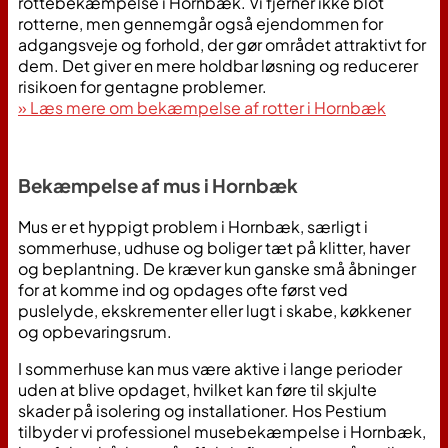
rottebekæmpelse i Hornbæk. Vi fjerner ikke blot
rotterne, men gennemgår også ejendommen for
adgangsveje og forhold, der gør området attraktivt for
dem. Det giver en mere holdbar løsning og reducerer
risikoen for gentagne problemer.
» Læs mere om bekæmpelse af rotter i Hornbæk
Bekæmpelse af mus i Hornbæk
Mus er et hyppigt problem i Hornbæk, særligt i
sommerhuse, udhuse og boliger tæt på klitter, haver
og beplantning. De kræver kun ganske små åbninger
for at komme ind og opdages ofte først ved
puslelyde, ekskrementer eller lugt i skabe, køkkener
og opbevaringsrum.
I sommerhuse kan mus være aktive i lange perioder
uden at blive opdaget, hvilket kan føre til skjulte
skader på isolering og installationer. Hos Pestium
tilbyder vi professionel musebekæmpelse i Hornbæk,