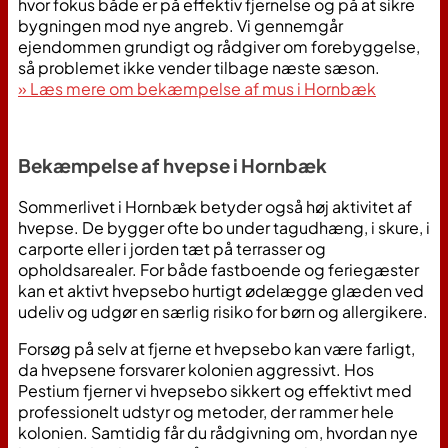
hvor fokus både er på effektiv fjernelse og på at sikre
bygningen mod nye angreb. Vi gennemgår
ejendommen grundigt og rådgiver om forebyggelse,
så problemet ikke vender tilbage næste sæson.
» Læs mere om bekæmpelse af mus i Hornbæk
Bekæmpelse af hvepse i Hornbæk
Sommerlivet i Hornbæk betyder også høj aktivitet af
hvepse. De bygger ofte bo under tagudhæng, i skure, i
carporte eller i jorden tæt på terrasser og
opholdsarealer. For både fastboende og feriegæster
kan et aktivt hvepsebo hurtigt ødelægge glæden ved
udeliv og udgør en særlig risiko for børn og allergikere.
Forsøg på selv at fjerne et hvepsebo kan være farligt,
da hvepsene forsvarer kolonien aggressivt. Hos
Pestium fjerner vi hvepsebo sikkert og effektivt med
professionelt udstyr og metoder, der rammer hele
kolonien. Samtidig får du rådgivning om, hvordan nye