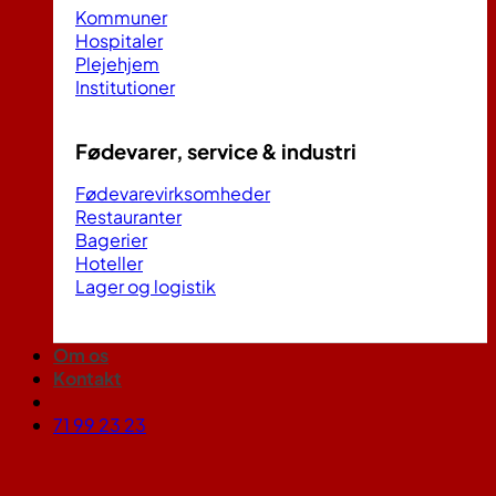
Kommuner
Hospitaler
Plejehjem
Institutioner
Fødevarer, service & industri
Fødevarevirksomheder
Restauranter
Bagerier
Hoteller
Lager og logistik
Om os
Kontakt
71 99 23 23