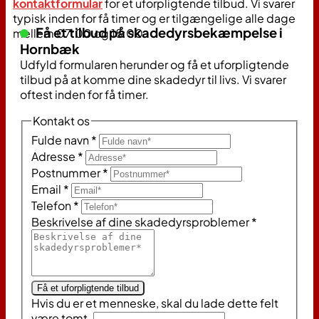
kontaktformular
for et uforpligtende tilbud. Vi svarer
typisk inden for få timer og er tilgængelige alle dage
Få et tilbud på skadedyrsbekæmpelse i
mellem 07:00 og 18:00.
Hornbæk
Udfyld formularen herunder og få et uforpligtende
tilbud på at komme dine skadedyr til livs. Vi svarer
oftest inden for få timer.
Kontakt os
Fulde navn
*
Adresse
*
Postnummer
*
Email
*
Telefon
*
Beskrivelse af dine skadedyrsproblemer
*
Få et uforpligtende tilbud
Hvis du er et menneske, skal du lade dette felt
være tomt.