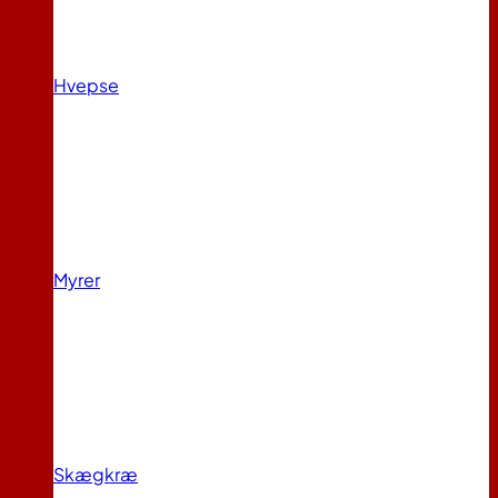
Hvepse
Myrer
Skægkræ