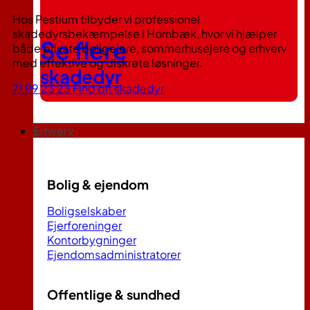
Hos Pestium tilbyder vi professionel
skadedyrsbekæmpelse i Hornbæk, hvor vi hjælper
Se flere
både private boligejere, sommerhusejere og erhverv
med effektive og diskrete løsninger.
skadedyr
71 99 23 23
Find dit skadedyr
Erhverv
Bolig & ejendom
Boligselskaber
Ejerforeninger
Kontorbygninger
Ejendomsadministratorer
Offentlige & sundhed