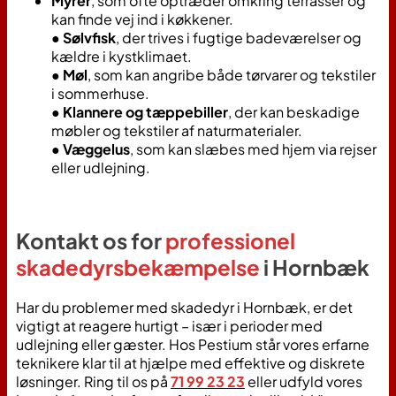
Myrer
, som ofte optræder omkring terrasser og
kan finde vej ind i køkkener.
●
Sølvfisk
, der trives i fugtige badeværelser og
kældre i kystklimaet.
●
Møl
, som kan angribe både tørvarer og tekstiler
i sommerhuse.
●
Klannere og tæppebiller
, der kan beskadige
møbler og tekstiler af naturmaterialer.
●
Væggelus
, som kan slæbes med hjem via rejser
eller udlejning.
Kontakt os for
professionel
skadedyrsbekæmpelse
i Hornbæk
Har du problemer med skadedyr i Hornbæk, er det
vigtigt at reagere hurtigt – især i perioder med
udlejning eller gæster. Hos Pestium står vores erfarne
teknikere klar til at hjælpe med effektive og diskrete
løsninger. Ring til os på
71 99 23 23
eller udfyld vores