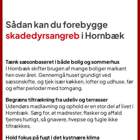
Sådan kan du forebygge
skadedyrsangreb
i
Hornbæk
Tænk sæsonbaseret i både bolig og sommerhus
I Hornbæk skifter brugen af mange boliger markant
hen over året. Gennemgå huset grundigt ved
sæsonskifte, og tjek især køkken, lofter og udhuse, før
og efter perioder med tomgang.
Begræns tiltrækning fra udeliv og terrasser
Udendørs madlavning og ophold er en stor del af livet i
Hornbæk. Sørg for, at madrester, flasker og affald
fjernes hurtigt, så gnavere, hvepse og fugle ikke
tiltrækkes.
Hold fokus på fugt i det kystnære klima