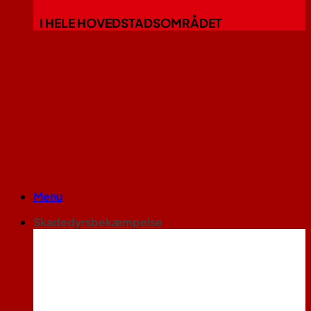
I HELE HOVEDSTADSOMRÅDET
Menu
Skadedyrsbekæmpelse