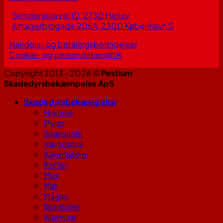
Skinderskovvej 10, 2730 Herlev
Amagerbrogade 206A, 2300 København S
Handels- og betalingsbetingelser
Cookie- og persondatapolitik
Copyright 2013 - 2026 ©
Pestium
Skadedyrsbekæmpelse ApS
Skadedyrsbekæmpelse
Hvepse
Myrer
Skægkræ
Væggelus
Kakerlakker
Rotter
Mus
Møl
Måger
Borebiller
Klannere