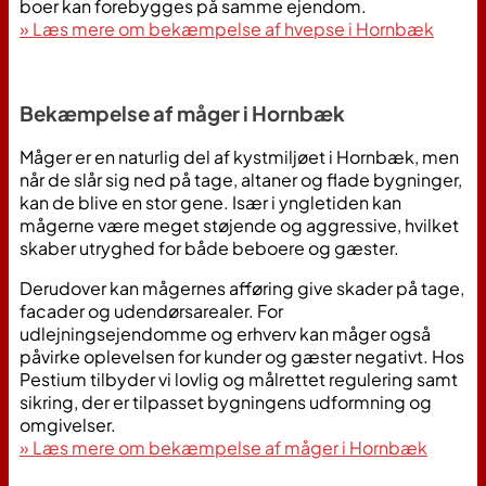
boer kan forebygges på samme ejendom.
» Læs mere om bekæmpelse af hvepse i Hornbæk
Bekæmpelse af måger i Hornbæk
Måger er en naturlig del af kystmiljøet i Hornbæk, men
når de slår sig ned på tage, altaner og flade bygninger,
kan de blive en stor gene. Især i yngletiden kan
mågerne være meget støjende og aggressive, hvilket
skaber utryghed for både beboere og gæster.
Derudover kan mågernes afføring give skader på tage,
facader og udendørsarealer. For
udlejningsejendomme og erhverv kan måger også
påvirke oplevelsen for kunder og gæster negativt. Hos
Pestium tilbyder vi lovlig og målrettet regulering samt
sikring, der er tilpasset bygningens udformning og
omgivelser.
» Læs mere om bekæmpelse af måger i Hornbæk