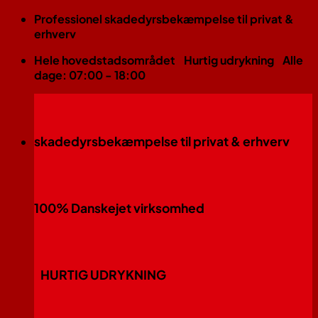
Fortsæt
Professionel skadedyrsbekæmpelse til privat &
til
erhverv
indhold
Hele hovedstadsområdet
Hurtig udrykning
Alle
dage: 07:00 - 18:00
skadedyrsbekæmpelse til privat & erhverv
100% Danskejet virksomhed
HURTIG UDRYKNING