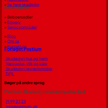
»
Se flere skadedyr
Information
» Beboersedler
»
Erhverv
»
Serviceområder
»
Blog
»
Om os
»
Kontakt os
Forlaget Pestium
Skadedyr i hus og hjem
Væggelus, stik og kløe
Skadedyr i levnedsmidler
DPIL
Bøger på andre sprog
Pestium Skadedyrsbekæmpelse ApS
71 99 23 23
info@pestium.dk