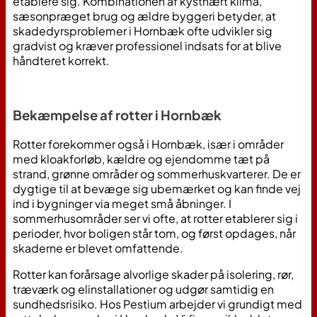
etablere sig. Kombinationen af kystnært klima,
sæsonpræget brug og ældre byggeri betyder, at
skadedyrsproblemer i Hornbæk ofte udvikler sig
gradvist og kræver professionel indsats for at blive
håndteret korrekt.
Bekæmpelse af rotter i Hornbæk
Rotter forekommer også i Hornbæk, især i områder
med kloakforløb, kældre og ejendomme tæt på
strand, grønne områder og sommerhuskvarterer. De er
dygtige til at bevæge sig ubemærket og kan finde vej
ind i bygninger via meget små åbninger. I
sommerhusområder ser vi ofte, at rotter etablerer sig i
perioder, hvor boligen står tom, og først opdages, når
skaderne er blevet omfattende.
Rotter kan forårsage alvorlige skader på isolering, rør,
træværk og elinstallationer og udgør samtidig en
sundhedsrisiko. Hos Pestium arbejder vi grundigt med