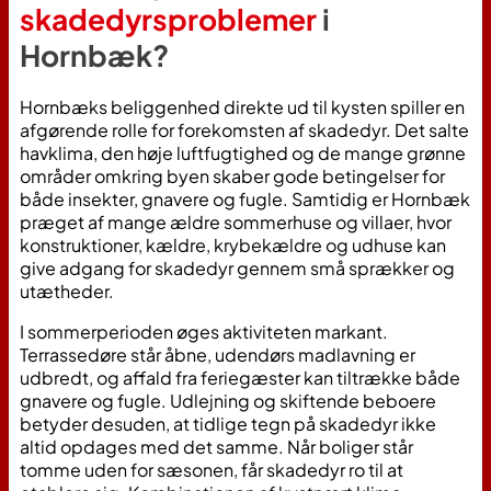
skadedyrsproblemer
i
Hornbæk
?
Hornbæks beliggenhed direkte ud til kysten spiller en
afgørende rolle for forekomsten af skadedyr. Det salte
havklima, den høje luftfugtighed og de mange grønne
områder omkring byen skaber gode betingelser for
både insekter, gnavere og fugle. Samtidig er Hornbæk
præget af mange ældre sommerhuse og villaer, hvor
konstruktioner, kældre, krybekældre og udhuse kan
give adgang for skadedyr gennem små sprækker og
utætheder.
I sommerperioden øges aktiviteten markant.
Terrassedøre står åbne, udendørs madlavning er
udbredt, og affald fra feriegæster kan tiltrække både
gnavere og fugle. Udlejning og skiftende beboere
betyder desuden, at tidlige tegn på skadedyr ikke
altid opdages med det samme. Når boliger står
tomme uden for sæsonen, får skadedyr ro til at