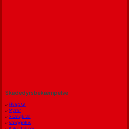
Skadedyrsbekæmpelse
»
Hvepse
»
Myrer
»
Skægkræ
»
Væggelus
»
Kakerlakker