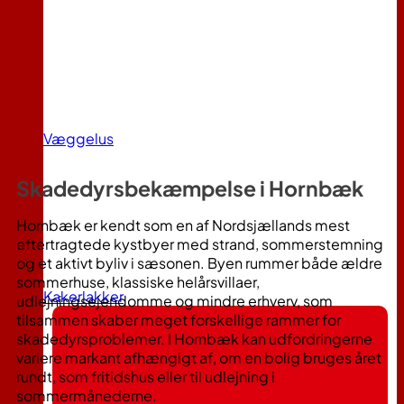
Væggelus
Skadedyrsbekæmpelse i
Hornbæk
Hornbæk er kendt som en af Nordsjællands mest
eftertragtede kystbyer med strand, sommerstemning
og et aktivt byliv i sæsonen. Byen rummer både ældre
sommerhuse, klassiske helårsvillaer,
Kakerlakker
udlejningsejendomme og mindre erhverv, som
tilsammen skaber meget forskellige rammer for
skadedyrsproblemer. I Hornbæk kan udfordringerne
variere markant afhængigt af, om en bolig bruges året
rundt, som fritidshus eller til udlejning i
sommermånederne.