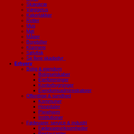
Skægkræ
Væggelus
Kakerlakker
Rotter
Mus
Møl
Måger
Borebiller
Klannere
Sølvfisk
Se flere skadedyr
Erhverv
Bolig & ejendom
Boligselskaber
Ejerforeninger
Kontorbygninger
Ejendomsadministratorer
Offentlige & sundhed
Kommuner
Hospitaler
Plejehjem
Institutioner
Fødevarer, service & industri
Fødevarevirksomheder
Restauranter