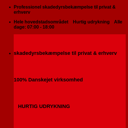
Fortsæt
Professionel skadedyrsbekæmpelse til privat &
til
erhverv
indhold
Hele hovedstadsområdet
Hurtig udrykning
Alle
dage: 07:00 - 18:00
skadedyrsbekæmpelse til privat & erhverv
100% Danskejet virksomhed
HURTIG UDRYKNING