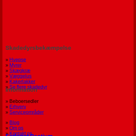
Skadedyrsbekæmpelse
»
Hvepse
»
Myrer
»
Skægkræ
»
Væggelus
»
Kakerlakker
»
Se flere skadedyr
Information
» Beboersedler
»
Erhverv
»
Serviceområder
»
Blog
»
Om os
»
Kontakt os