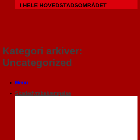
I HELE HOVEDSTADSOMRÅDET
Kategori arkiver:
Uncategorized
Menu
Skadedyrsbekæmpelse