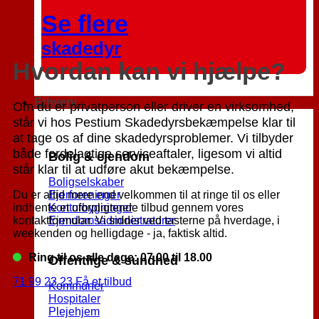
Se flere
skadedyr
Hvordan kan vi hjælpe?
Erhverv
Om du er privatperson eller driver en virksomhed,
står vi hos Pestium Skadedyrsbekæmpelse klar til
at tage os af dine skadedyrsproblemer. Vi tilbyder
både fordelagtige serviceaftaler, ligesom vi altid
Bolig & ejendom
står klar til at udføre akut bekæmpelse.
Boligselskaber
Du er altid mere end velkommen til at ringe til os eller
Ejerforeninger
indhente et uforpligtende tilbud gennem vores
Kontorbygninger
kontaktformular. Vi sidder ved tasterne på hverdage, i
Ejendomsadministratorer
weekenden og helligdage - ja, faktisk altid.
Ring til os alle dage: 07.00 til 18.00
Offentlige & sundhed
71 99 23 23
Få et tilbud
Kommuner
Hospitaler
Plejehjem