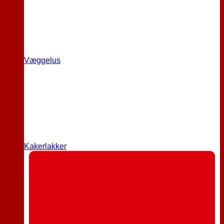
Væggelus
Kakerlakker