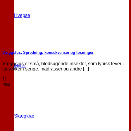
Hvepse
Væggelus: Spredning, konsekvenser og løsninger
Væggelus er små, blodsugende insekter, som typisk lever i
Myrer
sprækker i senge, madrasser og andre [...]
11
maj
Skægkræ