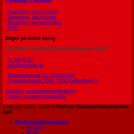
Forlaget Pestium
Skadedyr i hus og hjem
Væggelus, stik og kløe
Skadedyr i levnedsmidler
DPIL
Bøger på andre sprog
Pestium Skadedyrsbekæmpelse ApS
71 99 23 23
info@pestium.dk
Skinderskovvej 10, 2730 Herlev
Amagerbrogade 206A, 2300 København S
Handels- og betalingsbetingelser
Cookie- og persondatapolitik
Copyright 2013 - 2026 ©
Pestium Skadedyrsbekæmpelse
ApS
Skadedyrsbekæmpelse
Hvepse
Myrer